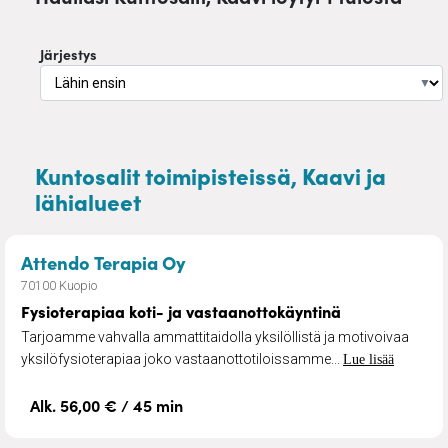
Järjestys
▼
Kuntosalit toimipisteissä, Kaavi ja
lähialueet
– Fysioterapiaa koti- ja vasta
Attendo Terapia Oy
70100 Kuopio
Fysioterapiaa koti- ja vastaanottokäyntinä
Tarjoamme vahvalla ammattitaidolla yksilöllistä ja motivoivaa
yksilöfysioterapiaa joko vastaanottotiloissamme...
Lue lisää
Alk. 56,00 € / 45 min