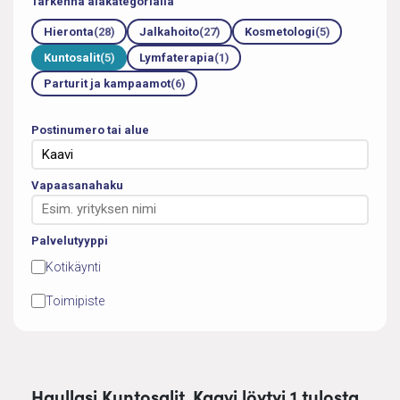
Tarkenna alakategorialla
Hieronta
(28)
Jalkahoito
(27)
Kosmetologi
(5)
Kuntosalit
(5)
Lymfaterapia
(1)
Parturit ja kampaamot
(6)
Postinumero tai alue
Vapaasanahaku
Palvelutyyppi
Kotikäynti
Toimipiste
Haullasi Kuntosalit, Kaavi löytyi 1 tulosta