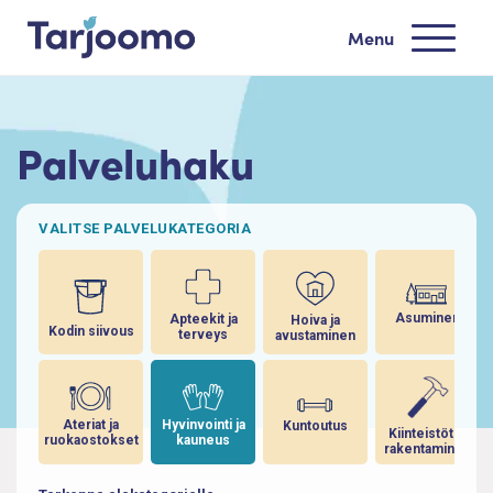
Siirry sisältöön
Menu
Tarjoomo etusivu
Palveluhaku
VALITSE PALVELUKATEGORIA
Asuminen
Apteekit ja
Hoiva ja
Kodin siivous
terveys
avustaminen
Ateriat ja
Hyvinvointi ja
Kuntoutus
Kiinteistöt ja
ruokaostokset
kauneus
rakentaminen