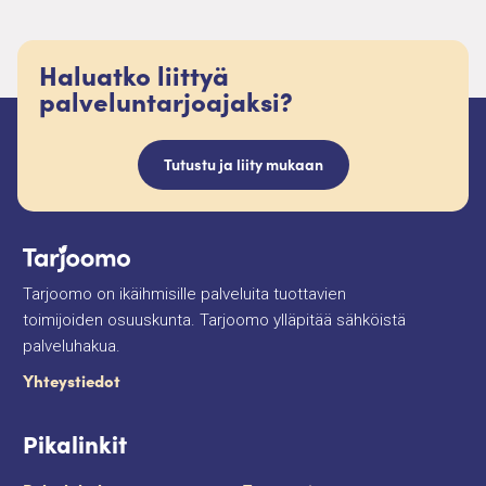
Haluatko liittyä
palveluntarjoajaksi?
Tutustu ja liity mukaan
Tarjoomo on ikäihmisille palveluita tuottavien
toimijoiden osuuskunta. Tarjoomo ylläpitää sähköistä
palveluhakua.
Yhteystiedot
Pikalinkit