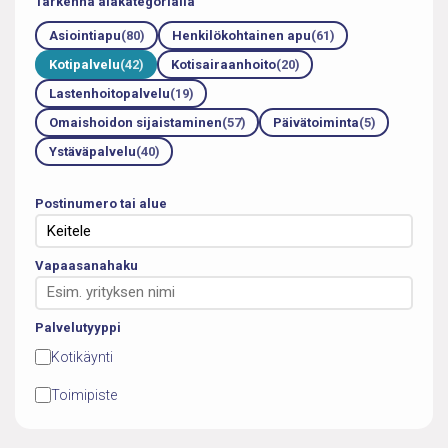
Tarkenna alakategorialla
Asiointiapu
(80)
Henkilökohtainen apu
(61)
Kotipalvelu
(42)
Kotisairaanhoito
(20)
Lastenhoitopalvelu
(19)
Omaishoidon sijaistaminen
(57)
Päivätoiminta
(5)
Ystäväpalvelu
(40)
Postinumero tai alue
Vapaasanahaku
Palvelutyyppi
Kotikäynti
Toimipiste