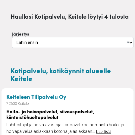
Haullasi Kotipalvelu, Keitele löytyi 4 tulosta
Järjestys
▼
Kotipalvelu, kotikäynnit alueelle
Keitele
– Hoito- ja hoivapalvelut, 
Keiteleen Tilipalvelu Oy
72600 Keitele
Hoito- ja hoivapalvelut, siivouspalvelut,
kiinteistöhuoltopalvelut
Lähihoitajat ja hoiva-avustajat tarjoavat kodinomaista hoito- ja
hoivapalvelua asiakkaan kotona ja asiakkaan...
Lue lisää