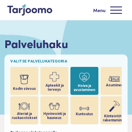
Siirry sisältöön
Menu
Tarjoomo etusivu
Palveluhaku
VALITSE PALVELUKATEGORIA
Asuminen
Apteekit ja
Hoiva ja
Kodin siivous
terveys
avustaminen
Ateriat ja
Hyvinvointi ja
Kuntoutus
Kiinteistöt ja
ruokaostokset
kauneus
rakentaminen