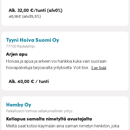
Alk. 32,00 €/tunti (alv0%)
40,16€ (alv25,5%)
– Arjen apu
Tyyni Hoiva Suomi Oy
77700 Rautalampi
Arjen apu
Hoivaa ja apua ja arkeen voi hankkia kuka vain suoraan
hoivapalveluja tarjoavalta yritykseltä. Voit itse...
Lue lisää
Alk. 40,00 € / tunti
– Kotiapua samalta nimetyltä avustajal
Hemby Oy
Paikallisesti toimiva valtakunnallinen yritys
Kotiapua samalta nimetyltä avustajalta
Meiltä saat kotiisi käymään aina saman nimetyn henkilön, joka