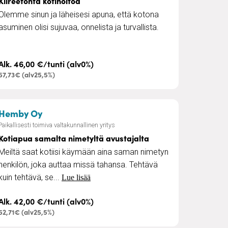
Kiireetöntä kotihoitoa
Olemme sinun ja läheisesi apuna, että kotona
asuminen olisi sujuvaa, onnelista ja turvallista.
Alk. 46,00 €/tunti (alv0%)
57,73€ (alv25,5%)
– Kotiapua samalta nimetyltä avustajalta
Hemby Oy
Paikallisesti toimiva valtakunnallinen yritys
Kotiapua samalta nimetyltä avustajalta
Meiltä saat kotiisi käymään aina saman nimetyn
henkilön, joka auttaa missä tahansa. Tehtävä
kuin tehtävä, se...
Lue lisää
Alk. 42,00 €/tunti (alv0%)
52,71€ (alv25,5%)