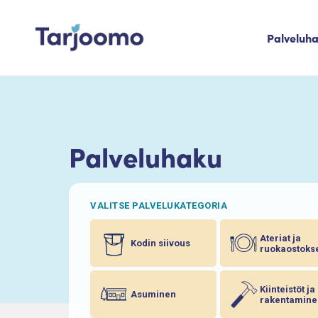
Siirry sisältöön
Palveluh
Tarjoomo etusivu
Palveluhaku
VALITSE PALVELUKATEGORIA
Ateriat ja
Kodin siivous
ruokaostoks
Kiinteistöt ja
Asuminen
rakentamine