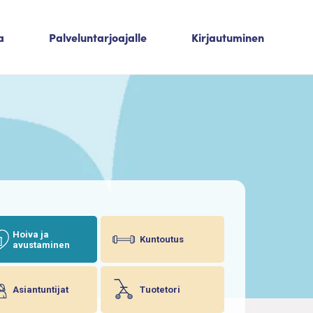
a
Palveluntarjoajalle
Kirjautuminen
Hoiva ja
Kuntoutus
avustaminen
Asiantuntijat
Tuotetori