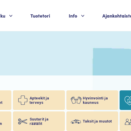
Palvelukategoriat
Palvelukategoriat
aku
Tuotetori
Info
Ajankohtaist
Apteekit ja
Hyvinvointi ja
et
terveys
kauneus
Suutarit ja
Taksit ja muutot
n
räätälit