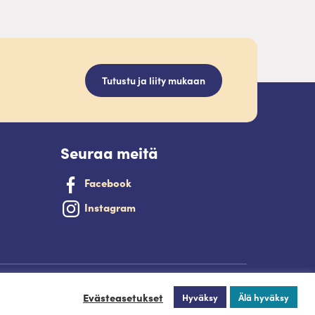
Tutustu ja liity mukaan
Seuraa meitä
Facebook
Instagram
Palveluntuottajan kirjautuminen.
Evästeasetukset
Hyväksy
Älä hyväksy