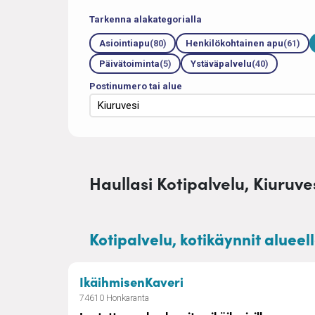
Tarkenna alakategorialla
Asiointiapu
(80)
Henkilökohtainen apu
(61)
Päivätoiminta
(5)
Ystäväpalvelu
(40)
Postinumero tai alue
Haullasi Kotipalvelu, Kiuruves
Kotipalvelu, kotikäynnit alueel
– Luotettavaa huolenp
IkäihmisenKaveri
74610 Honkaranta