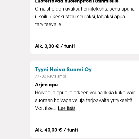
Luotettavaa huolenpitoa ikäihmisille
Omaishoidon avuksi, henkilökohtaisena apuna,
ulkoilu / keskustelu seuraksi, lahjaksi apua
tarvitsevalle.
Alk. 0,00 € / tunti
– Arjen apu
Tyyni Hoiva Suomi Oy
77700 Rautalampi
Arjen apu
Hoivaa ja apua ja arkeen voi hankkia kuka vain
suoraan hoivapalveluja tarjoavalta yritykseltä.
Voit itse...
Lue lisää
Alk. 40,00 € / tunti