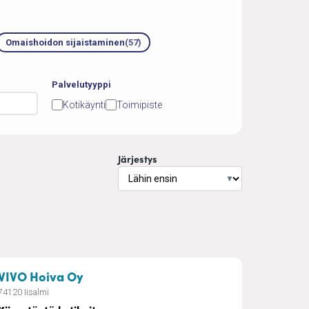
Omaishoidon sijaistaminen
(57)
Palvelutyyppi
Kotikäynti
Toimipiste
Järjestys
▼
oiva
– Kiireetöntä kotihoitoa
VIVO Hoiva Oy
74120 Iisalmi