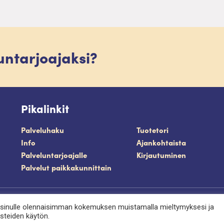
luntarjoajaksi?
Pikalinkit
Palveluhaku
Tuotetori
Info
Ajankohtaista
Palveluntarjoajalle
Kirjautuminen
Palvelut paikkakunnittain
västeet
 sinulle olennaisimman kokemuksen muistamalla mieltymyksesi ja
ästeiden käytön.