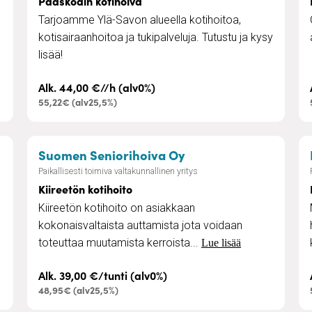
Paaskodin kotihoiva
Tarjoamme Ylä-Savon alueella kotihoitoa,
kotisairaanhoitoa ja tukipalveluja. Tutustu ja kysy
lisää!
Alk. 44,00 €//h (alv0%)
55,22€ (alv25,5%)
– Kiireetön kotihoito
Suomen Seniorihoiva Oy
Paikallisesti toimiva valtakunnallinen yritys
Kiireetön kotihoito
Kiireetön kotihoito on asiakkaan
kokonaisvaltaista auttamista jota voidaan
toteuttaa muutamista kerroista...
Lue lisää
Alk. 39,00 €/tunti (alv0%)
48,95€ (alv25,5%)