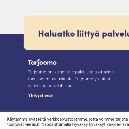
Haluatko liittyä palve
Tarjoomo on ikäihmisille palveluita tuottavien
toimijoiden osuuskunta. Tarjoomo ylläpitää
sähköistä palveluhakua.
Yhteystiedot
Tietosuojaseloste
Saavutettavuusseloste
E
Käytämme evästeitä verkkosivustollamme, jotta voimme tarjota
toistuvat vierailut. Napsauttamalla Hyväksy hyväksyt kaikkien ev