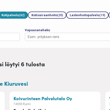
Kotipalvelu
(42)
Kotisairaanhoito
(20)
Lastenhoitopalvelu
(19)
Vapaasanahaku
i löytyi 6 tulosta
le Kiuruvesi
itoa ikäihmisille
– Paaskodin kotih
Koivurinteen Palvelutalo Oy
74595 Runni