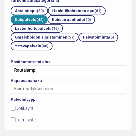
Tarkenna alakategorialla
Asiointiapu
(80)
Henkilökohtainen apu
(61)
Kotipalvelu
(42)
Kotisairaanhoito
(20)
Lastenhoitopalvelu
(19)
Omaishoidon sijaistaminen
(57)
Päivätoiminta
(5)
Ystäväpalvelu
(40)
Postinumero tai alue
Vapaasanahaku
Palvelutyyppi
Kotikäynti
Toimipiste