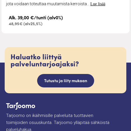
jota voidaan toteuttaa muutamista kerroista...
Lue lisää
Alk. 39,00 €/tunti (alv0%)
48,95€ (alv25,5%)
Haluatko liittyä
palveluntarjoajaksi?
Tutustu ja liity mukaan
Tarjoomo on ikäihmisille palveluita tuottavien
toimijoiden osuuskunta. Tarjoomo ylläpitää sähköistä
palveluhakua.