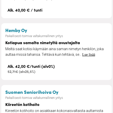
Alk. 40,00 € / tunti
– Kotiapua samalta nimetyltä avustajal
Hemby Oy
Paikallisesti toimiva valtakunnallinen yritys
Kotiapua samalta nimetyltä avustajalta
Meiltä saat kotiisi käymään aina saman nimetyn henkilön, joka
auttaa missä tahansa. Tehtävä kuin tehtävä, se...
Lue lisää
Alk. 42,00 €/tunti (alv0%)
52,71€ (alv25,5%)
– Kiireetön kotihoito
Suomen Seniorihoiva Oy
Paikallisesti toimiva valtakunnallinen yritys
Kiireetön kotihoito
Kiireetön kotihoito on asiakkaan kokonaisvaltaista auttamista