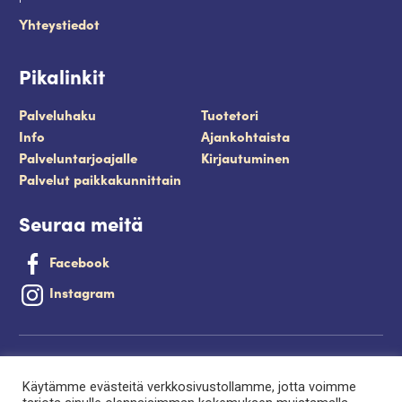
Yhteystiedot
Pikalinkit
Palveluhaku
Tuotetori
Info
Ajankohtaista
Palveluntarjoajalle
Kirjautuminen
Palvelut paikkakunnittain
Seuraa meitä
Facebook
Instagram
Tietosuojaseloste
Käytämme evästeitä verkkosivustollamme, jotta voimme
Saavutettavuusseloste