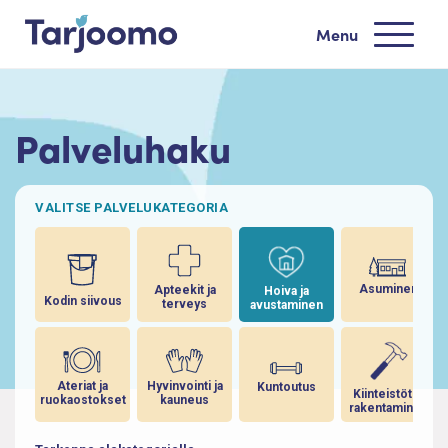
Siirry sisältöön
Menu
Tarjoomo etusivu
Palveluhaku
VALITSE PALVELUKATEGORIA
Asuminen
Apteekit ja
Hoiva ja
Kodin siivous
terveys
avustaminen
Ateriat ja
Hyvinvointi ja
Kuntoutus
Kiinteistöt ja
ruokaostokset
kauneus
rakentaminen