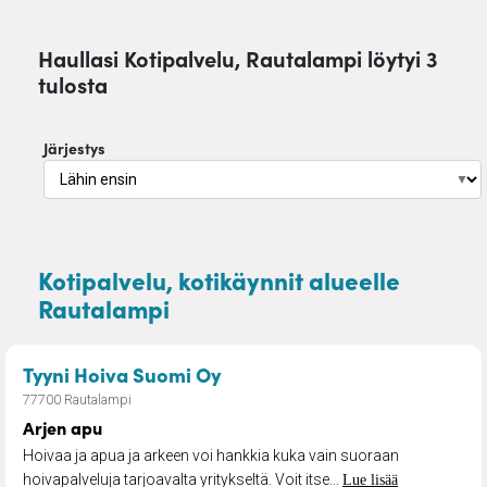
Haullasi Kotipalvelu, Rautalampi löytyi 3
tulosta
Järjestys
▼
Kotipalvelu, kotikäynnit alueelle
Rautalampi
– Arjen apu
Tyyni Hoiva Suomi Oy
77700 Rautalampi
Arjen apu
Hoivaa ja apua ja arkeen voi hankkia kuka vain suoraan
hoivapalveluja tarjoavalta yritykseltä. Voit itse...
Lue lisää