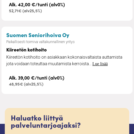
Alk. 42,00 €/tunti (alv0%)
52,71€ (alv25,5%)
– Kiireetön kotihoito
Suomen Seniorihoiva Oy
Paikallisesti toimiva valtakunnallinen yritys
Kiireetön kotihoito
Kiireetön kotihoito on asiakkaan kokonaisvaltaista auttamista
jota voidaan toteuttaa muutamista kerroista...
Lue lisää
Alk. 39,00 €/tunti (alv0%)
48,95€ (alv25,5%)
Haluatko liittyä
palveluntarjoajaksi?