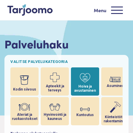
Siirry sisältöön
Menu
Tarjoomo etusivu
Palveluhaku
VALITSE PALVELUKATEGORIA
Asuminen
Apteekit ja
Hoiva ja
Kodin siivous
terveys
avustaminen
Ateriat ja
Hyvinvointi ja
Kuntoutus
Kiinteistöt ja
ruokaostokset
kauneus
rakentaminen