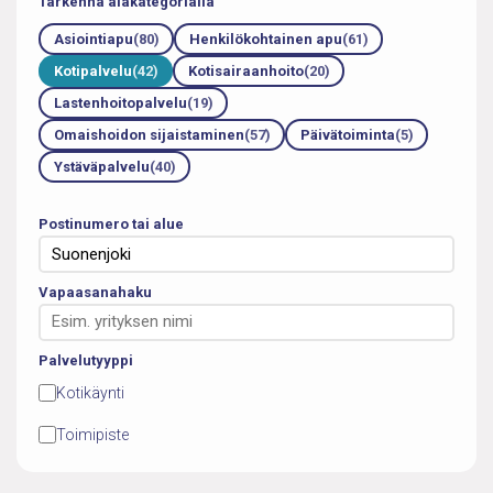
Tarkenna alakategorialla
Asiointiapu
(80)
Henkilökohtainen apu
(61)
Kotipalvelu
(42)
Kotisairaanhoito
(20)
Lastenhoitopalvelu
(19)
Omaishoidon sijaistaminen
(57)
Päivätoiminta
(5)
Ystäväpalvelu
(40)
Postinumero tai alue
Vapaasanahaku
Palvelutyyppi
Kotikäynti
Toimipiste