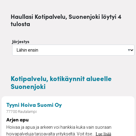
Haullasi Kotipalvelu, Suonenjoki löytyi 4
tulosta
Järjestys
▼
Kotipalvelu, kotikäynnit alueelle
Suonenjoki
– Arjen apu
Tyyni Hoiva Suomi Oy
77700 Rautalampi
Arjen apu
Hoivaa ja apua ja arkeen voi hankkia kuka vain suoraan
hoivapalveluja tarjoavalta yritykseltä. Voit itse...
Lue lisää