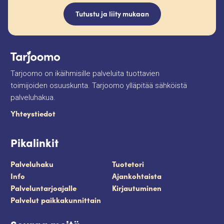
Tutustu ja liity mukaan
Tarjoomo on ikäihmisille palveluita tuottavien
toimijoiden osuuskunta. Tarjoomo ylläpitää sähköistä
palveluhakua.
Yhteystiedot
Pikalinkit
Palveluhaku
Tuotetori
Info
Ajankohtaista
Palveluntarjoajalle
Kirjautuminen
Palvelut paikkakunnittain