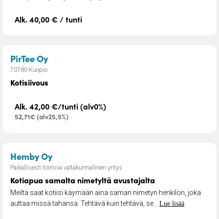
Alk. 40,00 € / tunti
– Kotisiivous
PirTee Oy
70780 Kuopio
Kotisiivous
Alk. 42,00 €/tunti (alv0%)
52,71€ (alv25,5%)
– Kotiapua samalta nimetyltä avustajal
Hemby Oy
Paikallisesti toimiva valtakunnallinen yritys
Kotiapua samalta nimetyltä avustajalta
Meiltä saat kotiisi käymään aina saman nimetyn henkilön, joka
auttaa missä tahansa. Tehtävä kuin tehtävä, se...
Lue lisää