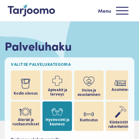
Siirry sisältöön
Menu
Tarjoomo etusivu
Palveluhaku
VALITSE PALVELUKATEGORIA
Asuminen
Apteekit ja
Hoiva ja
Kodin siivous
terveys
avustaminen
Ateriat ja
Hyvinvointi ja
Kuntoutus
Kiinteistöt ja
ruokaostokset
kauneus
rakentaminen