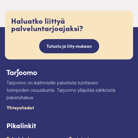
Haluatko liittyä
palveluntarjoajaksi?
Tutustu ja liity mukaan
Tarjoomo on ikäihmisille palveluita tuottavien
toimijoiden osuuskunta. Tarjoomo ylläpitää sähköistä
palveluhakua.
Yhteystiedot
Pikalinkit