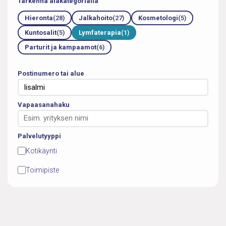
Tarkenna alakategorialla
Hieronta
(28)
Jalkahoito
(27)
Kosmetologi
(5)
Kuntosalit
(5)
Lymfaterapia
(1)
Parturit ja kampaamot
(6)
Postinumero tai alue
Vapaasanahaku
Palvelutyyppi
Kotikäynti
Toimipiste