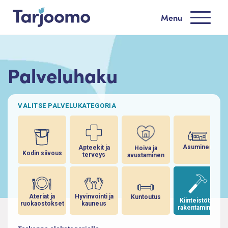
Siirry sisältöön
Menu
Tarjoomo etusivu
Palveluhaku
VALITSE PALVELUKATEGORIA
Asuminen
Apteekit ja
Hoiva ja
Kodin siivous
terveys
avustaminen
Ateriat ja
Hyvinvointi ja
Kuntoutus
Kiinteistöt ja
ruokaostokset
kauneus
rakentaminen