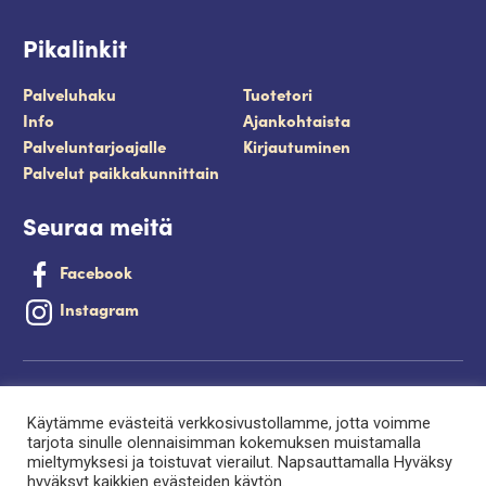
Pikalinkit
Palveluhaku
Tuotetori
Info
Ajankohtaista
Palveluntarjoajalle
Kirjautuminen
Palvelut paikkakunnittain
Seuraa meitä
Facebook
Instagram
Tietosuojaseloste
Käytämme evästeitä verkkosivustollamme, jotta voimme
Saavutettavuusseloste
tarjota sinulle olennaisimman kokemuksen muistamalla
mieltymyksesi ja toistuvat vierailut. Napsauttamalla Hyväksy
Evästeet
hyväksyt kaikkien evästeiden käytön.