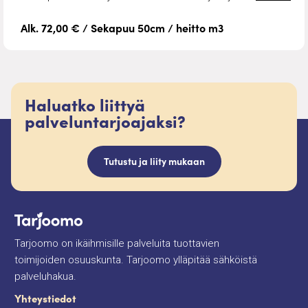
Alk. 72,00 € / Sekapuu 50cm / heitto m3
Haluatko liittyä
palveluntarjoajaksi?
Tutustu ja liity mukaan
Tarjoomo on ikäihmisille palveluita tuottavien
toimijoiden osuuskunta. Tarjoomo ylläpitää sähköistä
palveluhakua.
Yhteystiedot