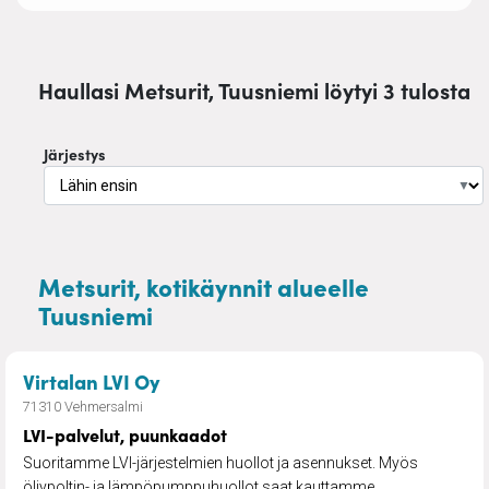
Haullasi Metsurit, Tuusniemi löytyi 3 tulosta
Järjestys
▼
Metsurit, kotikäynnit alueelle
Tuusniemi
– LVI-palvelut, puunkaadot
Virtalan LVI Oy
71310 Vehmersalmi
LVI-palvelut, puunkaadot
Suoritamme LVI-järjestelmien huollot ja asennukset. Myös
öljypoltin- ja lämpöpumppuhuollot saat kauttamme.