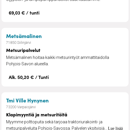
69,03 € / tunti
– Metsuripalvelut
Metsämalinen
71850 Siilinjärvi
Metsuripalvelut
Metsämalinen hoitaa kaikki metsurintyöt ammattitaidolla
Pohjois-Savon alueella.
Alk. 50,20 € / Tunti
– Klapimyyntiä ja metsuritöitä
Tmi Ville Hynynen
73200 Varpaisjärvi
Klapimyyntiä ja metsuritöitä
Myymme polttopuita sekä tarjoaa traktoriurakointi- ja
metsuripalveluita Pohjois-Savossa. Palvelen yksityisiä...
Lue lisää