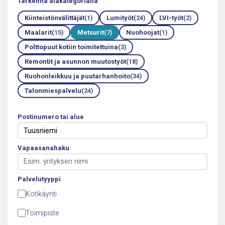
Tarkenna alakategorialla
Kiinteistönvälittäjät
(1)
Lumityöt
(24)
LVI-työt
(2)
Maalarit
(15)
Metsurit
(7)
Nuohoojat
(1)
Polttopuut kotiin toimitettuina
(3)
Remontit ja asunnon muutostyöt
(18)
Ruohonleikkuu ja puutarhanhoito
(34)
Talonmiespalvelu
(24)
Postinumero tai alue
Vapaasanahaku
Palvelutyyppi
Kotikäynti
Toimipiste