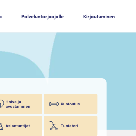
a
Palveluntarjoajalle
Kirjautuminen
Hoiva ja
Kuntoutus
avustaminen
Asiantuntijat
Tuotetori