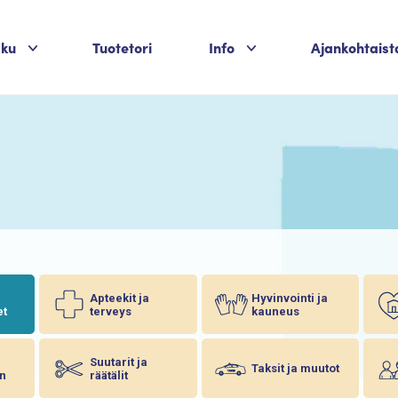
Palvelukategoriat
Palvelukategoriat
aku
Tuotetori
Info
Ajankohtaist
Apteekit ja
Hyvinvointi ja
et
terveys
kauneus
Suutarit ja
Taksit ja muutot
n
räätälit