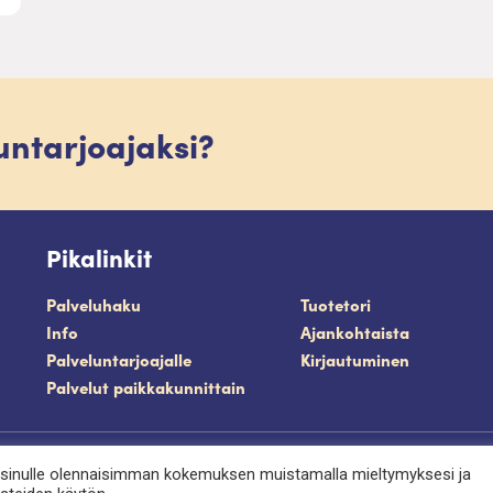
luntarjoajaksi?
Pikalinkit
Palveluhaku
Tuotetori
Info
Ajankohtaista
Palveluntarjoajalle
Kirjautuminen
Palvelut paikkakunnittain
västeet
 sinulle olennaisimman kokemuksen muistamalla mieltymyksesi ja