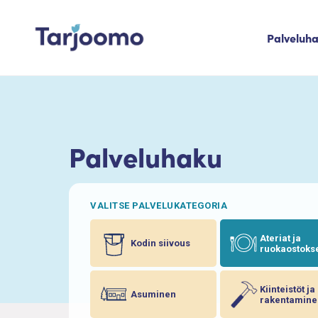
Siirry sisältöön
Palveluh
Tarjoomo etusivu
Palveluhaku
VALITSE PALVELUKATEGORIA
Ateriat ja
Kodin siivous
ruokaostoks
Kiinteistöt ja
Asuminen
rakentamine