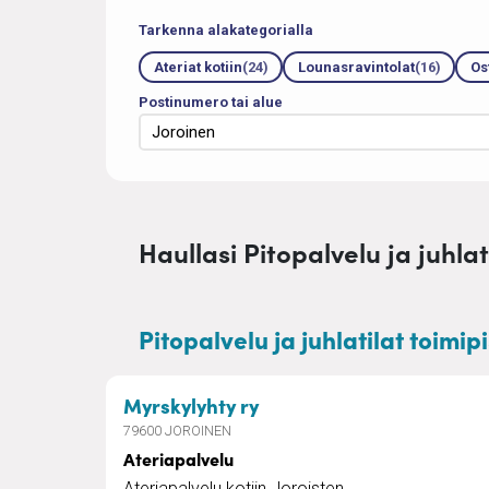
Tarkenna alakategorialla
Ateriat kotiin
(24)
Lounasravintolat
(16)
Os
Postinumero tai alue
Haullasi Pitopalvelu ja juhlati
Pitopalvelu ja juhlatilat toimip
– Ateriapalvelu
Myrskylyhty ry
79600 JOROINEN
Ateriapalvelu
Ateriapalvelu kotiin Joroisten