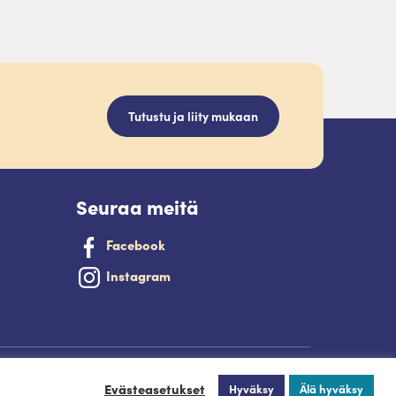
Tutustu ja liity mukaan
Seuraa meitä
Facebook
Instagram
Palveluntuottajan kirjautuminen.
Evästeasetukset
Hyväksy
Älä hyväksy