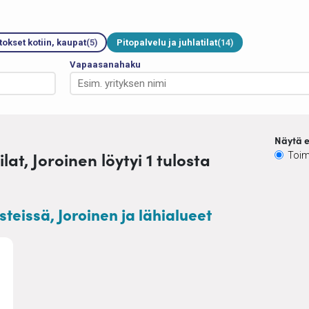
tokset kotiin, kaupat
(5)
Pitopalvelu ja juhlatilat
(14)
Vapaasanahaku
Näytä e
lat, Joroinen löytyi 1 tulosta
Toim
isteissä, Joroinen ja lähialueet