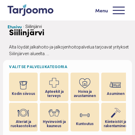
Siirry sisältöön
Menu
Tarjoomo etusivu
Etusivu
Siilinjärvi
Siilinjärvi
Alta löydät jalkahoito-ja-jalkojenhoitopalvelua tarjoavat yritykset
Siilinjärven alueelta. ...
VALITSE PALVELUKATEGORIA
Apteekit ja
Hoiva ja
Kodin siivous
Asuminen
terveys
avustaminen
Ateriat ja
Hyvinvointi ja
Kiinteistöt ja
Kuntoutus
ruokaostokset
kauneus
rakentaminen