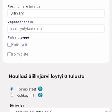
Postinumero tai alue
Vapaasanahaku
Palvelutyyppi
Kotikäynti
Toimipiste
Haullasi Siilinjärvi löytyi 0 tulosta
Toimipisteet
Kotikäynnit
Järjestys