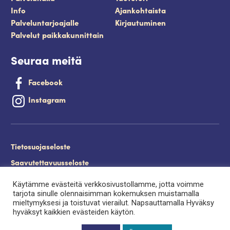
Info
Ajankohtaista
Palveluntarjoajalle
Kirjautuminen
Palvelut paikkakunnittain
Seuraa meitä
Facebook
Instagram
Tietosuojaseloste
Saavutettavuusseloste
Evästeet
Käytämme evästeitä verkkosivustollamme, jotta voimme
tarjota sinulle olennaisimman kokemuksen muistamalla
Palveluntuottajan kirjautuminen.
mieltymyksesi ja toistuvat vierailut. Napsauttamalla Hyväksy
hyväksyt kaikkien evästeiden käytön.