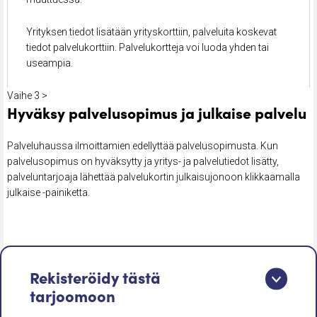
Yrityksen tiedot lisätään yrityskorttiin, palveluita koskevat
tiedot palvelukorttiin. Palvelukortteja voi luoda yhden tai
useampia.
Vaihe 3 >
Hyväksy palvelusopimus ja julkaise palvelu
Palveluhaussa ilmoittamien edellyttää palvelusopimusta. Kun
palvelusopimus on hyväksytty ja yritys- ja palvelutiedot lisätty,
palveluntarjoaja lähettää palvelukortin julkaisujonoon klikkaamalla
julkaise -painiketta. ​
Rekisteröidy tästä
tarjoomoon