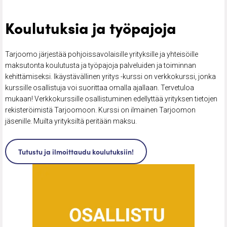
Koulutuksia ja työpajoja
Tarjoomo järjestää pohjoissavolaisille yrityksille ja yhteisöille
maksutonta koulutusta ja työpajoja palveluiden ja toiminnan
kehittämiseksi. Ikäystävällinen yritys -kurssi on verkkokurssi, jonka
kurssille osallistuja voi suorittaa omalla ajallaan. Tervetuloa
mukaan! Verkkokurssille osallistuminen edellyttää yrityksen tietojen
rekisteröimistä Tarjoomoon. Kurssi on ilmainen Tarjoomon
jäsenille. Muilta yrityksiltä peritään maksu.
Tutustu ja ilmoittaudu koulutuksiin!