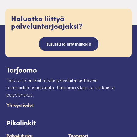
Haluatko liittyä
palveluntarjoajaksi?
Tutustu ja liity mukaan
Tarjoomo on ikäihmisille palveluita tuottavien
toimijoiden osuuskunta. Tarjoomo ylläpitää sähköistä
palveluhakua.
Yhteystiedot
Pikalinkit
Palveluhaku
Tuotetori