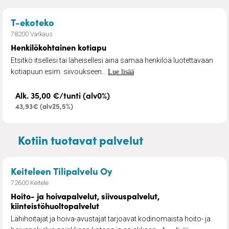
– Henkilökohtainen kotiapu
T-ekoteko
78200 Varkaus
Henkilökohtainen kotiapu
Etsitkö itsellesi tai läheisellesi aina samaa henkilöä luotettavaan
kotiapuun esim. siivoukseen...
Lue lisää
Alk. 35,00 €/tunti (alv0%)
43,93€ (alv25,5%)
Kotiin tuotavat palvelut
– Hoito- ja hoivapalvelut, 
Keiteleen Tilipalvelu Oy
72600 Keitele
Hoito- ja hoivapalvelut, siivouspalvelut,
kiinteistöhuoltopalvelut
Lähihoitajat ja hoiva-avustajat tarjoavat kodinomaista hoito- ja