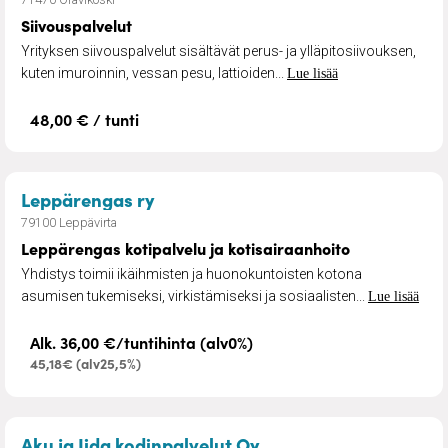
Siivouspalvelut
Yrityksen siivouspalvelut sisältävät perus- ja ylläpitosiivouksen,
kuten imuroinnin, vessan pesu, lattioiden...
Lue lisää
48,00 € / tunti
– Leppärengas kotipalvelu ja koti
Leppärengas ry
79100 Leppävirta
Leppärengas kotipalvelu ja kotisairaanhoito
Yhdistys toimii ikäihmisten ja huonokuntoisten kotona
asumisen tukemiseksi, virkistämiseksi ja sosiaalisten...
Lue lisää
Alk. 36,00 €/tuntihinta (alv0%)
45,18€ (alv25,5%)
– Koti- ja hoivapalvel
Aku ja Iida kodinpalvelut Oy