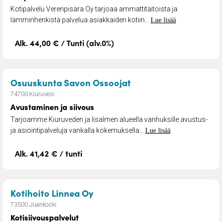
Kotipalvelu Verenpisara Oy tarjoaa ammattitaitoista ja
lämminhenkistä palvelua asiakkaiden kotiin...
Lue lisää
Alk. 44,00 € / Tunti (alv.0%)
– Avustaminen ja sii
Osuuskunta Savon Ossoojat
74700 Kiuruvesi
Avustaminen ja siivous
Tarjoamme Kiuruveden ja Iisalmen alueella vanhuksille avustus-
ja asiointipalveluja vankalla kokemuksella...
Lue lisää
Alk. 41,42 € / tunti
– Kotisiivouspalvelut
Kotihoito Linnea Oy
73500 Juankoski
Kotisiivouspalvelut