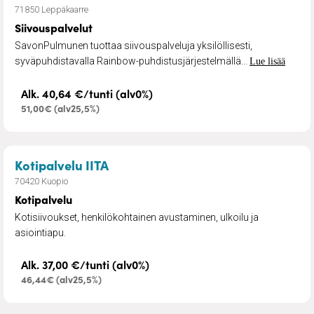
71850 Leppäkaarre
Siivouspalvelut
SavonPulmunen tuottaa siivouspalveluja yksilöllisesti,
syväpuhdistavalla Rainbow-puhdistusjärjestelmällä...
Lue lisää
Alk. 40,64 €/tunti (alv0%)
51,00€ (alv25,5%)
– Kotipalvelu
Kotipalvelu IITA
70420 Kuopio
Kotipalvelu
Kotisiivoukset, henkilökohtainen avustaminen, ulkoilu ja
asiointiapu.
Alk. 37,00 €/tunti (alv0%)
46,44€ (alv25,5%)