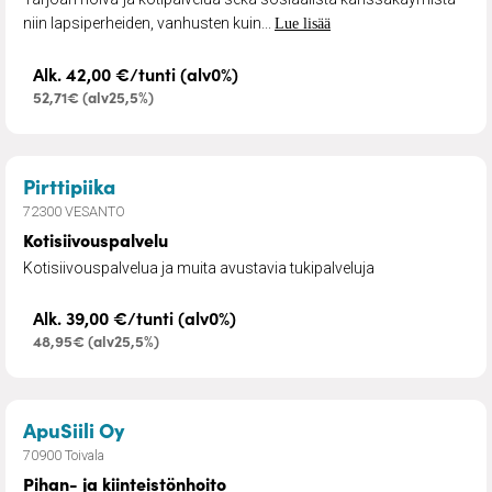
niin lapsiperheiden, vanhusten kuin...
Lue lisää
Alk. 42,00 €/tunti (alv0%)
52,71€ (alv25,5%)
– Kotisiivouspalvelu
Pirttipiika
72300 VESANTO
Kotisiivouspalvelu
Kotisiivouspalvelua ja muita avustavia tukipalveluja
Alk. 39,00 €/tunti (alv0%)
48,95€ (alv25,5%)
– Pihan- ja kiinteistönhoito
ApuSiili Oy
70900 Toivala
Pihan- ja kiinteistönhoito