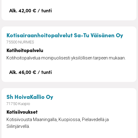
Alk. 42,00 € / tunti
– Kot
Kotisairaanhoitopalvelut Sa-Tu Väisänen Oy
75500 NURMES
Kotihoitopalvelu
Kotihoitopalvelua monipuolisesti yksilöllisen tarpeen mukaan.
Alk. 46,00 € / tunti
– Kotisiivoukset
Sh HoivaKallio Oy
71750 Kuopio
Kotisiivoukset
Kotisiivousta Maaningalla, Kuopiossa, Pielavedellä ja
Siilinjärvellä.