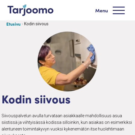
Siirry sisältöön
Menu
Tarjoomo etusivu
Etusivu
Kodin siivous
Kodin siivous
Siivouspalvelun avulla turvataan asiakkaalle mahdollisuus asua
siistissä ja viihtyisässä kodissa silloinkin, kun asiakas on esimerkiksi
alentuneen toimintakyvyn vuoksi kykenemätön itse huolehtimaan