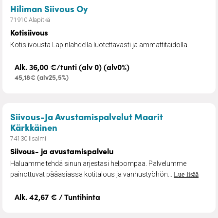
– Kotisiivous
Hiliman Siivous Oy
71910 Alapitkä
Kotisiivous
Kotisiivousta Lapinlahdella luotettavasti ja ammattitaidolla.
Alk. 36,00 €/tunti (alv 0) (alv0%)
45,18€ (alv25,5%)
Siivous-Ja Avustamispalvelut Maarit
– Siivous- ja avustamispalvelu
Kärkkäinen
74130 Iisalmi
Siivous- ja avustamispalvelu
Haluamme tehdä sinun arjestasi helpompaa. Palvelumme
painottuvat pääasiassa kotitalous ja vanhustyöhön...
Lue lisää
Alk. 42,67 € / Tuntihinta