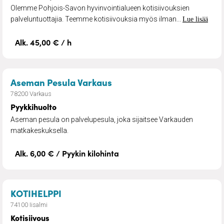
Olemme Pohjois-Savon hyvinvointialueen kotisiivouksien
palveluntuottajia. Teemme kotisiivouksia myös ilman...
Lue lisää
Alk. 45,00 € / h
– Pyykkihuolto
Aseman Pesula Varkaus
78200 Varkaus
Pyykkihuolto
Aseman pesula on palvelupesula, joka sijaitsee Varkauden
matkakeskuksella.
Alk. 6,00 € / Pyykin kilohinta
– Kotisiivous
KOTIHELPPI
74100 Iisalmi
Kotisiivous