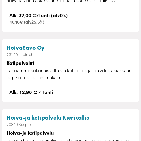
hoivapalvelua asiakkaan kotona ja asiakkaan...
Lue lisää
Alk. 32,00 €/tunti (alv0%)
40,16€ (alv25,5%)
– Kotipalvelut
HoivaSavo Oy
73100 Lapinlahti
Kotipalvelut
Tarjoamme kokonaisvaltaista kotihoitoa ja -palvelua asiakkaan
tarpeiden ja halujen mukaan.
Alk. 42,90 € / Tunti
– Hoiva-ja kotipal
Hoiva-ja kotipalvelu Kierikallio
70840 Kuopio
Hoiva-ja kotipalvelu
Tarjoan hoiva-ja kotipalvelua sekä sosiaalista kanssakäymistä