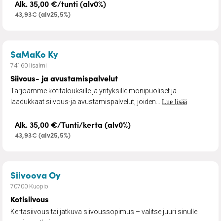
Alk. 35,00 €/tunti (alv0%)
43,93€ (alv25,5%)
– Siivous- ja avustamispalvelut
SaMaKo Ky
74160 Iisalmi
Siivous- ja avustamispalvelut
Tarjoamme kotitalouksille ja yrityksille monipuoliset ja
laadukkaat siivous-ja avustamispalvelut, joiden...
Lue lisää
Alk. 35,00 €/Tunti/kerta (alv0%)
43,93€ (alv25,5%)
– Kotisiivous
Siivoova Oy
70700 Kuopio
Kotisiivous
Kertasiivous tai jatkuva siivoussopimus – valitse juuri sinulle