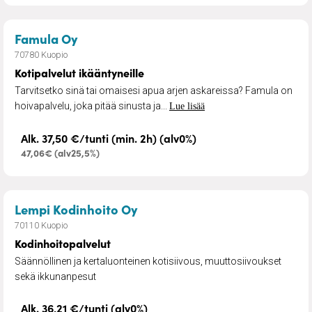
– Kotipalvelut ikääntyneille
Famula Oy
70780 Kuopio
Kotipalvelut ikääntyneille
Tarvitsetko sinä tai omaisesi apua arjen askareissa? Famula on
hoivapalvelu, joka pitää sinusta ja...
Lue lisää
Alk. 37,50 €/tunti (min. 2h) (alv0%)
47,06€ (alv25,5%)
– Kodinhoitopalvelut
Lempi Kodinhoito Oy
70110 Kuopio
Kodinhoitopalvelut
Säännöllinen ja kertaluonteinen kotisiivous, muuttosiivoukset
sekä ikkunanpesut
Alk. 36,21 €/tunti (alv0%)