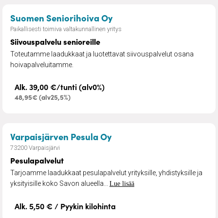
– Siivouspalvelu senioreil
Suomen Seniorihoiva Oy
Paikallisesti toimiva valtakunnallinen yritys
Siivouspalvelu senioreille
Toteutamme laadukkaat ja luotettavat siivouspalvelut osana
hoivapalveluitamme.
Alk. 39,00 €/tunti (alv0%)
48,95€ (alv25,5%)
– Pesulapalvelut
Varpaisjärven Pesula Oy
73200 Varpaisjärvi
Pesulapalvelut
Tarjoamme laadukkaat pesulapalvelut yrityksille, yhdistyksille ja
yksityisille koko Savon alueella...
Lue lisää
Alk. 5,50 € / Pyykin kilohinta