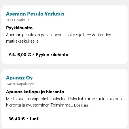
– Pyykkihuolto
Aseman Pesula Varkaus
78200 Varkaus
Pyykkihuolto
Aseman pesula on palvelupesula, joka sijaitsee Varkauden
matkakeskuksella.
Alk. 6,00 € / Pyykin kilohinta
– Apunaz kotiapu ja hieronta
Apunaz Oy
74670 Rapakkojoki
Apunaz kotiapu ja hieronta
Meiltä saat monipuolista palvelua. Palveluihimme kuuluu siivous,
hieronta ja avustaminen.Toimimme...
Lue lisää
36,40 € / tunti