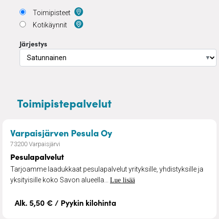
Toimipisteet
Kotikäynnit
Järjestys
▼
Toimipistepalvelut
– Pesulapalvelut
Varpaisjärven Pesula Oy
73200 Varpaisjärvi
Pesulapalvelut
Tarjoamme laadukkaat pesulapalvelut yrityksille, yhdistyksille ja
yksityisille koko Savon alueella...
Lue lisää
Alk. 5,50 € / Pyykin kilohinta