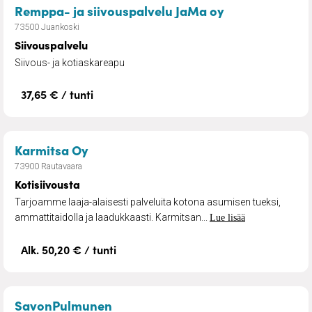
– Siivouspalve
Remppa- ja siivouspalvelu JaMa oy
73500 Juankoski
Siivouspalvelu
Siivous- ja kotiaskareapu
37,65 € / tunti
– Kotisiivousta
Karmitsa Oy
73900 Rautavaara
Kotisiivousta
Tarjoamme laaja-alaisesti palveluita kotona asumisen tueksi,
ammattitaidolla ja laadukkaasti. Karmitsan...
Lue lisää
Alk. 50,20 € / tunti
– Siivouspalvelut
SavonPulmunen