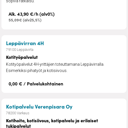
sopiva ratkaisu.
Alk. 43,90 €/h (alv0%)
55,09€ (alv25,5%)
– Kotityöpalvelut
Leppävirran 4H
79100 Leppävirta
Kotityöpalvelut
Kotityöpalvelut 4H-yrittäjien toteuttamana Leppävirralla.
Esimerkiksi pihatyöt ja kotisiivous.
0,00 € / Palvelukohtainen
– Kotihoito, kotisiivous
Kotipalvelu Verenpisara Oy
78200 Varkaus
Kotihoito, kotisiivous, kotipalvelu ja erilaiset
tukipalvelut