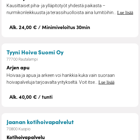
Kausittaiset piha- ja ylläpitotyöt yhdestä paikasta –
nurmikonleikkuusta ja terassihuolloista aina lumitöihin...
Lue lisää
Alk. 24,00 € / Minimiveloitus 30min
– Arjen apu
Tyyni Hoiva Suomi Oy
77700 Rautalampi
Arjen apu
Hoivaa ja apua ja arkeen voi hankkia kuka vain suoraan
hoivapalveluja tarjoavalta yritykseltä. Voit itse...
Lue lisää
Alk. 40,00 € / tunti
– Kotihoivapalvelu
Jaanan kotihoivapalvelut
70800 Kuopio
Kotihoivapalvelu