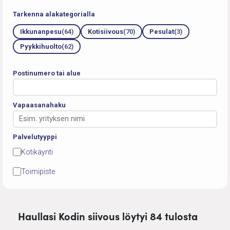
Tarkenna alakategorialla
Ikkunanpesu
(64)
Kotisiivous
(70)
Pesulat
(3)
Pyykkihuolto
(62)
Postinumero tai alue
Vapaasanahaku
Palvelutyyppi
Kotikäynti
Toimipiste
Haullasi Kodin siivous löytyi 84 tulosta