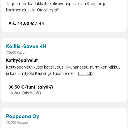
Tarjoamme laadukkaita kotisiivouspalveluita Kuopion ja
Iisalmen alueella. Ota yhteyttä!
Alk. 44,00 € / 44
– Kotityöpalvelut
Koillis-Savon 4H
73600 Kaavi
Kotityöpalvelut
Kotityöpalvelut kuten kotisiivous, ikkunanpesu, nurmikon leikkuu
ja käsilumityötä Kaavin ja Tuusniemen...
Lue lisää
30,50 €/tunti (alv0%)
38,28€ (alv25,5%)
– Lämmin ja luotettava apu kotiin
Poppoona Oy
70700 Kuopio