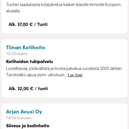
Tuotan laadukasta kotipalvelua kaiken ikäisille ihmisille Kuopion
alueella.
Alk. 37,00 € / Tunti
– Kotihoidon tukipalvelu
Tiinan Kotihoito
74120 Iisalmi
Kotihoidon tukipalvelu
Luotettavaa, ystävällistä ja iloista palvelua vuodesta 2005 lähtien.
Tarvitsetko apua esim. ulkoiluun...
Lue lisää
Alk. 32,00 € / tunti
– Siivous ja kodinhoito
Arjen Avuxi Oy
74700 Kiuruvesi
Siivous ja kodinhoito