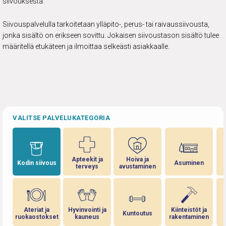
siivouksesta.
Siivouspalvelulla tarkoitetaan ylläpito-, perus- tai raivaussiivousta,
jonka sisältö on erikseen sovittu. Jokaisen siivoustason sisältö tulee
määritellä etukäteen ja ilmoittaa selkeästi asiakkaalle.
VALITSE PALVELUKATEGORIA
Apteekit ja
Hoiva ja
Kodin siivous
Asuminen
terveys
avustaminen
Ateriat ja
Hyvinvointi ja
Kiinteistöt ja
Kuntoutus
ruokaostokset
kauneus
rakentaminen