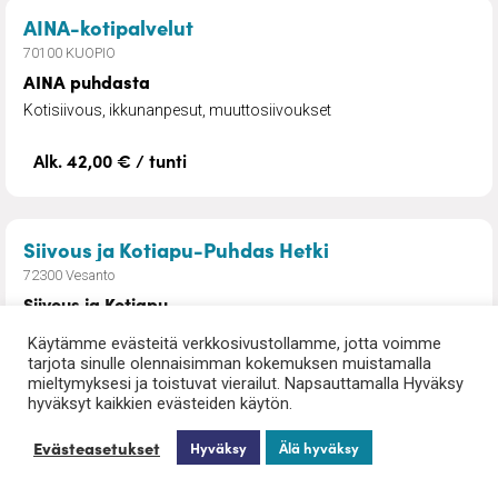
– AINA puhdasta
AINA-kotipalvelut
70100 KUOPIO
AINA puhdasta
Kotisiivous, ikkunanpesut, muuttosiivoukset
Alk. 42,00 € / tunti
– Siivous ja Kotia
Siivous ja Kotiapu-Puhdas Hetki
72300 Vesanto
Siivous ja Kotiapu
Yritykseni tarjoaa laadukasta ja luotettavaa siivous- ja
Käytämme evästeitä verkkosivustollamme, jotta voimme
kotiapupalvelua Tervossa, Vesannolla ja lähialueilla.
tarjota sinulle olennaisimman kokemuksen muistamalla
mieltymyksesi ja toistuvat vierailut. Napsauttamalla Hyväksy
hyväksyt kaikkien evästeiden käytön.
Alk. 30,00 €/tunti (alv0%)
37,65€ (alv25,5%)
Evästeasetukset
Hyväksy
Älä hyväksy