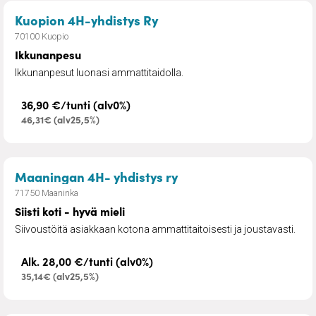
– Ikkunanpesu
Kuopion 4H-yhdistys Ry
70100 Kuopio
Ikkunanpesu
Ikkunanpesut luonasi ammattitaidolla.
36,90 €/tunti (alv0%)
46,31€ (alv25,5%)
– Siisti koti - hyvä mieli
Maaningan 4H- yhdistys ry
71750 Maaninka
Siisti koti - hyvä mieli
Siivoustöitä asiakkaan kotona ammattitaitoisesti ja joustavasti.
Alk. 28,00 €/tunti (alv0%)
35,14€ (alv25,5%)