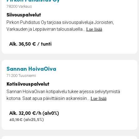
78200 Varkaus
Siivouspalvelut
Pirkon Puhdistus Oy tarjoaa siivouspalveluja Joroisten,
Varkauden ja Leppävirran talousalueilla...
Lue lisää
Alk. 36,50 € / tunti
– Kotisiivouspalvelut
Sannan HoivaOiva
71200 Tuusniemi
Kotisiivouspalvelut
Sannan HoivaOivan kotipalvelu tukee arjessa selviytymistä
kotona. Saat apua päivittäisiin askareisiin...
Lue lisää
Alk. 32,00 €/h (alv0%)
40,16€ (alv25,5%)