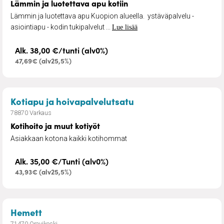
Lämmin ja luotettava apu kotiin
Lämmin ja luotettava apu Kuopion alueella. ystäväpalvelu -
asiointiapu - kodin tukipalvelut ...
Lue lisää
Alk. 38,00 €/tunti (alv0%)
47,69€ (alv25,5%)
– Kotihoito ja muut k
Kotiapu ja hoivapalvelutsatu
78870 Varkaus
Kotihoito ja muut kotiyöt
Asiakkaan kotona kaikki kotihommat
Alk. 35,00 €/Tunti (alv0%)
43,93€ (alv25,5%)
– Siivouspalvelut
Hemett
71470 Oravikoski