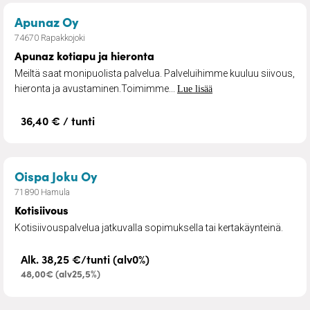
– Apunaz kotiapu ja hieronta
Apunaz Oy
74670 Rapakkojoki
Apunaz kotiapu ja hieronta
Meiltä saat monipuolista palvelua. Palveluihimme kuuluu siivous,
hieronta ja avustaminen.Toimimme...
Lue lisää
36,40 € / tunti
– Kotisiivous
Oispa Joku Oy
71890 Hamula
Kotisiivous
Kotisiivouspalvelua jatkuvalla sopimuksella tai kertakäynteinä.
Alk. 38,25 €/tunti (alv0%)
48,00€ (alv25,5%)