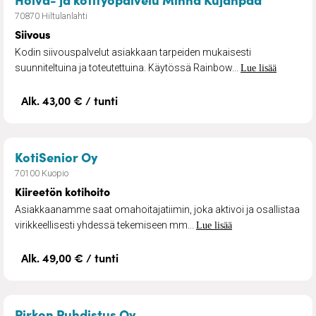
70870 Hiltulanlahti
Siivous
Kodin siivouspalvelut asiakkaan tarpeiden mukaisesti
suunniteltuina ja toteutettuina. Käytössä Rainbow...
Lue lisää
Alk. 43,00 € / tunti
– Kiireetön kotihoito
KotiSenior Oy
70100 Kuopio
Kiireetön kotihoito
Asiakkaanamme saat omahoitajatiimin, joka aktivoi ja osallistaa
virikkeellisesti yhdessä tekemiseen mm...
Lue lisää
Alk. 49,00 € / tunti
– Siivouspalvelut
Pirkon Puhdistus Oy