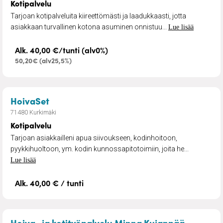
Kotipalvelu
Tarjoan kotipalveluita kiireettömästi ja laadukkaasti, jotta
asiakkaan turvallinen kotona asuminen onnistuu...
Lue lisää
Alk. 40,00 €/tunti (alv0%)
50,20€ (alv25,5%)
– Kotipalvelu
HoivaSet
71480 Kurkimäki
Kotipalvelu
Tarjoan asiakkailleni apua siivoukseen, kodinhoitoon,
pyykkihuoltoon, ym. kodin kunnossapitotoimiin, joita he...
Lue lisää
Alk. 40,00 € / tunti
– Siivous
Hoiva- ja kotityöpalvelu Minna Kujanpää