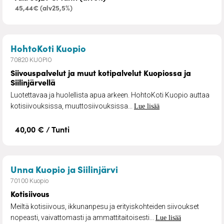
45,44€ (alv25,5%)
– Siivouspalvelut ja muut kotipal
HohtoKoti Kuopio
70820 KUOPIO
Siivouspalvelut ja muut kotipalvelut Kuopiossa ja
Siilinjärvellä
Luotettavaa ja huolellista apua arkeen. HohtoKoti Kuopio auttaa
kotisiivouksissa, muuttosiivouksissa...
Lue lisää
40,00 € / Tunti
– Kotisiivous
Unna Kuopio ja Siilinjärvi
70100 Kuopio
Kotisiivous
Meiltä kotisiivous, ikkunanpesu ja erityiskohteiden siivoukset
nopeasti, vaivattomasti ja ammattitaitoisesti...
Lue lisää