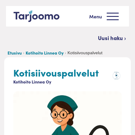
Siirry sisältöön
Menu
Tarjoomo etusivu
Uusi haku ›
Etusivu
Kotihoito Linnea Oy
Kotisiivouspalvelut
Kotisiivouspalvelut
Kotihoito Linnea Oy