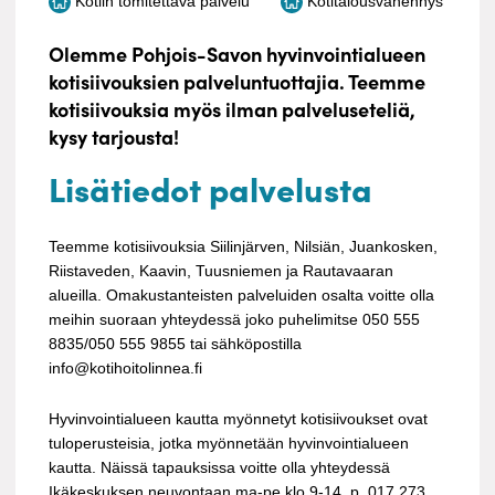
Kotiin tomitettava palvelu
Kotitalousvähennys
Olemme Pohjois-Savon hyvinvointialueen
kotisiivouksien palveluntuottajia. Teemme
kotisiivouksia myös ilman palveluseteliä,
kysy tarjousta!
Lisätiedot palvelusta
Teemme kotisiivouksia Siilinjärven, Nilsiän, Juankosken,
Riistaveden, Kaavin, Tuusniemen ja Rautavaaran
alueilla. Omakustanteisten palveluiden osalta voitte olla
meihin suoraan yhteydessä joko puhelimitse 050 555
8835/050 555 9855 tai sähköpostilla
info@kotihoitolinnea.fi
Hyvinvointialueen kautta myönnetyt kotisiivoukset ovat
tuloperusteisia, jotka myönnetään hyvinvointialueen
kautta. Näissä tapauksissa voitte olla yhteydessä
Ikäkeskuksen neuvontaan ma-pe klo 9-14, p. 017 273