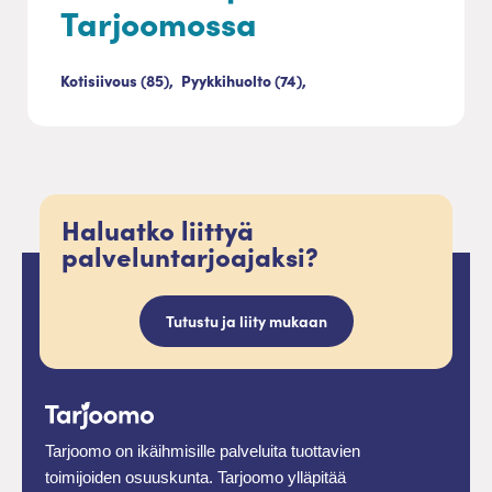
Tarjoomossa
Kotisiivous (85),
Pyykkihuolto (74),
Haluatko liittyä
palveluntarjoajaksi?
Tutustu ja liity mukaan
Tarjoomo on ikäihmisille palveluita tuottavien
toimijoiden osuuskunta. Tarjoomo ylläpitää