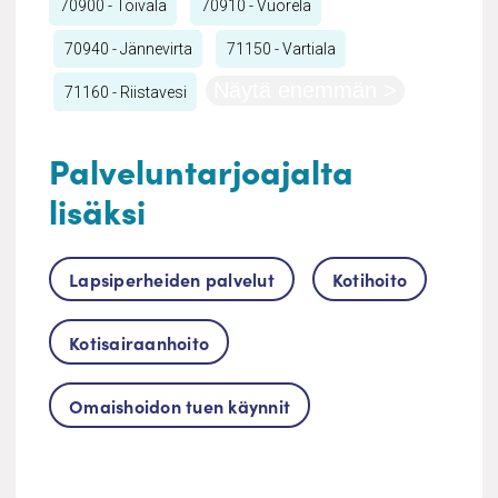
70900 - Toivala
70910 - Vuorela
70940 - Jännevirta
71150 - Vartiala
Näytä enemmän >
71160 - Riistavesi
Palveluntarjoajalta
lisäksi
Lapsiperheiden palvelut
Kotihoito
Kotisairaanhoito
Omaishoidon tuen käynnit