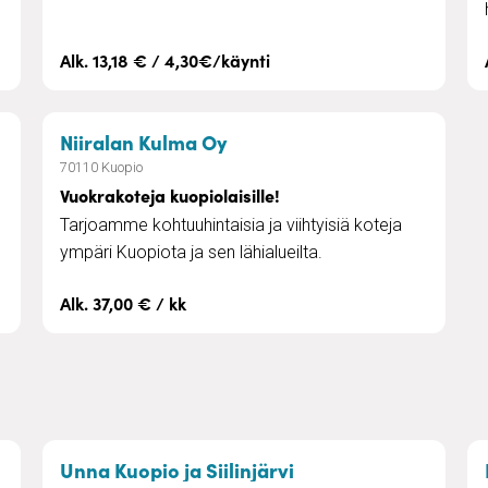
Alk. 13,18 € / 4,30€/käynti
a
– Vuokrakoteja kuopiolaisill
Niiralan Kulma Oy
70110 Kuopio
Vuokrakoteja kuopiolaisille!
Tarjoamme kohtuuhintaisia ja viihtyisiä koteja
ympäri Kuopiota ja sen lähialueilta.
Alk. 37,00 € / kk
öt koteihin
– Kotisiivous
Unna Kuopio ja Siilinjärvi