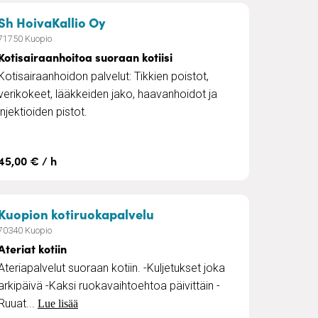
airaanhoito
– Kotisairaanhoitoa suoraan kotiis
Sh HoivaKallio Oy
71750 Kuopio
Kotisairaanhoitoa suoraan kotiisi
Kotisairaanhoidon palvelut: Tikkien poistot,
verikokeet, lääkkeiden jako, haavanhoidot ja
injektioiden pistot.
45,00 € / h
– Ateriat kotiin
Kuopion kotiruokapalvelu
70340 Kuopio
Ateriat kotiin
Ateriapalvelut suoraan kotiin. -Kuljetukset joka
arkipäivä -Kaksi ruokavaihtoehtoa päivittäin -
Ruuat...
Lue lisää