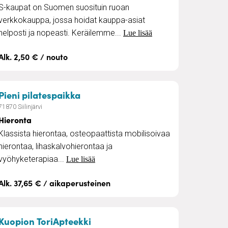
S-kaupat on Suomen suosituin ruoan
verkkokauppa, jossa hoidat kauppa-asiat
helposti ja nopeasti. Keräilemme...
Lue lisää
Alk. 2,50 € / nouto
– Hieronta
Pieni pilatespaikka
71870 Siilinjärvi
Hieronta
Klassista hierontaa, osteopaattista mobilisoivaa
hierontaa, lihaskalvohierontaa ja
vyöhyketerapiaa...
Lue lisää
Alk. 37,65 € / aikaperusteinen
äyntipalvelut Kuopiossa
– Apteekkipalvelut
Kuopion ToriApteekki