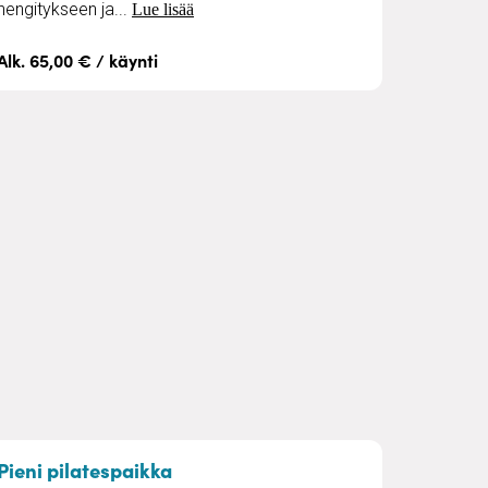
hengitykseen ja...
Lue lisää
Alk. 65,00 € / käynti
e!
– Fysioterapia
Pieni pilatespaikka