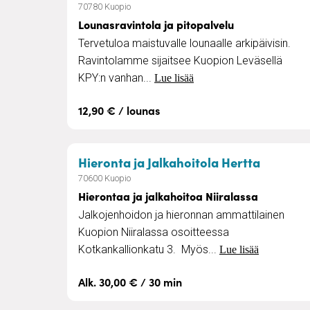
70780 Kuopio
Lounasravintola ja pitopalvelu
Tervetuloa maistuvalle lounaalle arkipäivisin.
Ravintolamme sijaitsee Kuopion Leväsellä
KPY:n vanhan...
Lue lisää
12,90 € / lounas
– Hieron
Hieronta ja Jalkahoitola Hertta
70600 Kuopio
Hierontaa ja jalkahoitoa Niiralassa
Jalkojenhoidon ja hieronnan ammattilainen
Kuopion Niiralassa osoitteessa
Kotkankallionkatu 3. Myös...
Lue lisää
Alk. 30,00 € / 30 min