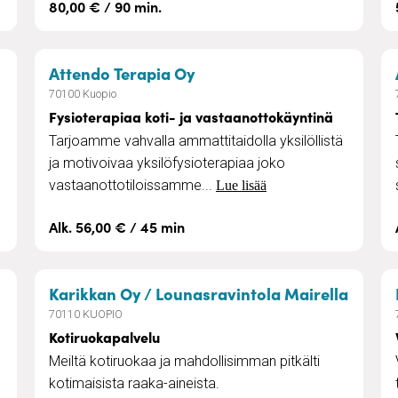
80,00 € / 90 min.
– Fysioterapiaa koti- ja v
Attendo Terapia Oy
70100 Kuopio
Fysioterapiaa koti- ja vastaanottokäyntinä
Tarjoamme vahvalla ammattitaidolla yksilöllistä
ja motivoivaa yksilöfysioterapiaa joko
vastaanottotiloissamme...
Lue lisää
Alk. 56,00 € / 45 min
– Koti
Karikkan Oy / Lounasravintola Mairella
70110 KUOPIO
Kotiruokapalvelu
Meiltä kotiruokaa ja mahdollisimman pitkälti
kotimaisista raaka-aineista.