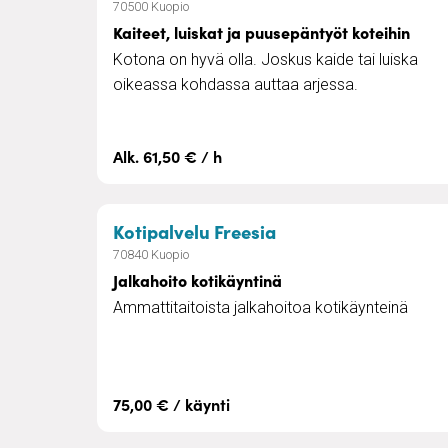
70500 Kuopio
Kaiteet, luiskat ja puusepäntyöt koteihin
Kotona on hyvä olla. Joskus kaide tai luiska
oikeassa kohdassa auttaa arjessa.
Alk. 61,50 € / h
– Jalkahoito kotikäy
Kotipalvelu Freesia
70840 Kuopio
Jalkahoito kotikäyntinä
Ammattitaitoista jalkahoitoa kotikäynteinä
75,00 € / käynti