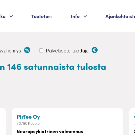
Palvelukategoriat
Palvelukategoriat
aku
Tuotetori
Info
Ajankohtaist
usvähennys
Palvelusetelituottaja
än 146 satunnaista tulosta
– Neuropsykiatrinen valmennus
PirTee Oy
70780 Kuopio
Neuropsykiatrinen valmennus