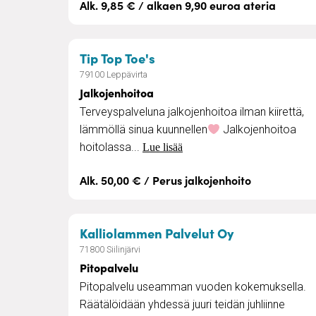
Alk. 9,85 € / alkaen 9,90 euroa ateria
– Jalkojenhoitoa
Tip Top Toe's
79100 Leppävirta
Jalkojenhoitoa
Terveyspalveluna jalkojenhoitoa ilman kiirettä,
lämmöllä sinua kuunnellen
Jalkojenhoitoa
hoitolassa...
Lue lisää
Alk. 50,00 € / Perus jalkojenhoito
– Pitopalvelu
Kalliolammen Palvelut Oy
71800 Siilinjärvi
Pitopalvelu
Pitopalvelu useamman vuoden kokemuksella.
Räätälöidään yhdessä juuri teidän juhliinne