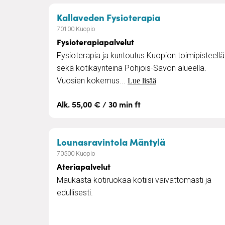
– Fysioterapia
Kallaveden Fysioterapia
70100 Kuopio
Fysioterapiapalvelut
Fysioterapia ja kuntoutus Kuopion toimipisteellä
sekä kotikäynteinä Pohjois-Savon alueella.
Vuosien kokemus...
Lue lisää
Alk. 55,00 € / 30 min ft
– Ateriapalve
Lounasravintola Mäntylä
70500 Kuopio
Ateriapalvelut
Maukasta kotiruokaa kotiisi vaivattomasti ja
edullisesti.