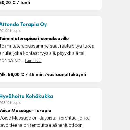
50,20 € / tunti
astaanottokäyntinä
– Toimintaterapiaa itsemaksavill
Attendo Terapia Oy
70100 Kuopio
Toimintaterapiaa itsemaksaville
Toimintaterapiassamme saat räätälöityä tukea
sinulle, joka kohtaat fyysisiä, psyykkisiä tai
sosiaalisia...
Lue lisää
Alk. 56,00 € / 45 min /vastaanottokäynti
ruokapalvelu
– Voice Massage- terapia
Hyvähoito Kehäkukka
70340 Kuopio
Voice Massage- terapia
Voice Massage on klassista hierontaa, jonka
tavoitteena on rentouttaa äänentuottoon,