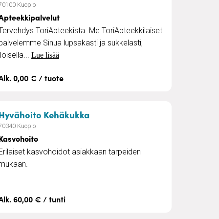
70100 Kuopio
Apteekkipalvelut
Tervehdys ToriApteekista. Me ToriApteekkilaiset
palvelemme Sinua lupsakasti ja sukkelasti,
iloisella...
Lue lisää
Alk. 0,00 € / tuote
– Kasvohoito
Hyvähoito Kehäkukka
70340 Kuopio
Kasvohoito
Erilaiset kasvohoidot asiakkaan tarpeiden
mukaan.
Alk. 60,00 € / tunti