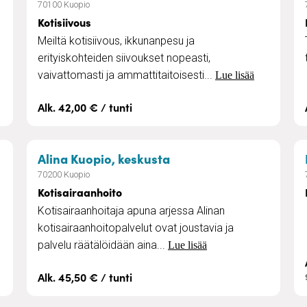
70100 Kuopio
Kotisiivous
Meiltä kotisiivous, ikkunanpesu ja
erityiskohteiden siivoukset nopeasti,
vaivattomasti ja ammattitaitoisesti...
Lue lisää
Alk. 42,00 € / tunti
ntinä
– Kotisairaanhoito
Alina Kuopio, keskusta
70200 Kuopio
Kotisairaanhoito
Kotisairaanhoitaja apuna arjessa Alinan
kotisairaanhoitopalvelut ovat joustavia ja
palvelu räätälöidään aina...
Lue lisää
Alk. 45,50 € / tunti