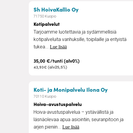
– Kotipalvelut
Sh HoivaKallio Oy
71750 Kuopio
Kotipalvelut
Tarjoamme luotettavia ja sydämmellisiä
kotipalveluita vanhuksille, toipilaille ja erityistä
tukea...
Lue lisää
35,00 €/tunti (alv0%)
43,93€ (alv25,5%)
– Hoiva-a
Koti- ja Monipalvelu Ilona Oy
70110 Kuopio
Hoiva-avustuspalvelu
Hoiva-avustuspalvelua – ystävällistä ja
läsnäolevaa apua asiointiin, seuranpitoon ja
arjen pieniin...
Lue lisää