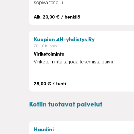
sopiva tarjoilu.
Alk. 20,00 € / henkilö
– Viriketoimint
Kuopion 4H-yhdistys Ry
70110 Kuopio
Viriketoiminta
Viriketoiminta tarjoaa tekemistä päiviin!
28,00 € / tunti
Kotiin tuotavat palvelut
– Kaiteet, luiskat ja puusepänty
Haudini