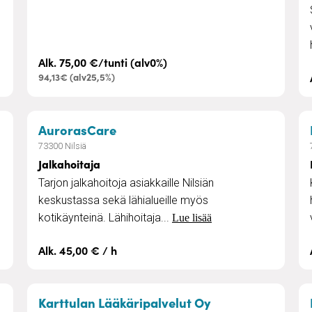
Alk. 75,00 €/tunti (alv0%)
94,13€ (alv25,5%)
ering ja leivonnaiset
– Jalkahoitaja
AurorasCare
73300 Nilsiä
Jalkahoitaja
Tarjon jalkahoitoja asiakkaille Nilsiän
keskustassa sekä lähialueille myös
kotikäynteinä. Lähihoitaja...
Lue lisää
Alk. 45,00 € / h
asravintola ja pitopalvelu
– Lääkärin kotik
Karttulan Lääkäripalvelut Oy