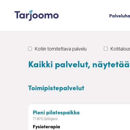
Siirry sisältöön
Palveluh
Tarjoomo etusivu
Kotiin tomitettava palvelu
Kotitalo
Kaikki palvelut, näytetä
Toimipistepalvelut
– Fysioterapia
Pieni pilatespaikka
71870 Siilinjärvi
Fysioterapia