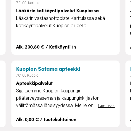
72100 .Karttula
Lääkärin kotikäyntipalvelut Kuopiossa
Lääkärin vastaanottopiste Karttulassa sekä
kotikäyntipalvelut Kuopion alueella.
Alk. 200,80 € / Kotikäynti 1h
taa ja jalkahoitoa Niiralassa
– Apteekkipalvelut
Kuopion Satama apteekki
70100 Kuopio
Apteekkipalvelut
Sijaitsemme Kuopion kaupungin
pääterveysaseman ja kaupunginkirjaston
välittömässä läheisyydessä. Meille on...
Lue lisää
Alk. 0,00 € / tuotekohtainen