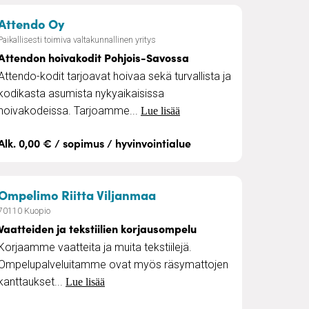
– Attendon hoivakodit Pohjois-Savossa
Attendo Oy
Paikallisesti toimiva valtakunnallinen yritys
Attendon hoivakodit Pohjois-Savossa
Attendo-kodit tarjoavat hoivaa sekä turvallista ja
kodikasta asumista nykyaikaisissa
hoivakodeissa. Tarjoamme...
Lue lisää
Alk. 0,00 € / sopimus / hyvinvointialue
– Vaatteiden ja tekstiilie
Ompelimo Riitta Viljanmaa
70110 Kuopio
Vaatteiden ja tekstiilien korjausompelu
Korjaamme vaatteita ja muita tekstiilejä.
Ompelupalveluitamme ovat myös räsymattojen
kanttaukset...
Lue lisää