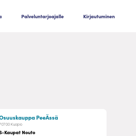
a
Palveluntarjoajalle
Kirjautuminen
– S-Kaupat Nouto
Osuuskauppa PeeÄssä
70700 Kuopio
S-Kaupat Nouto