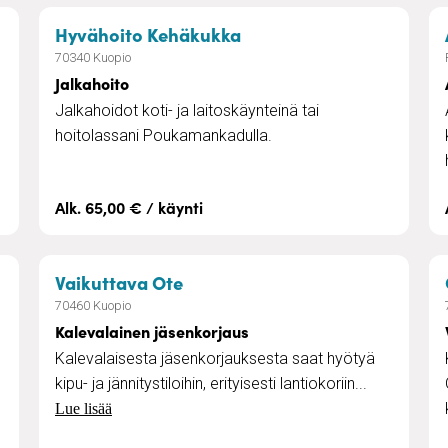
palvelut
– Jalkahoito
Hyvähoito Kehäkukka
70340 Kuopio
Jalkahoito
Jalkahoidot koti- ja laitoskäynteinä tai
hoitolassani Poukamankadulla.
Alk. 65,00 € / käynti
lut
– Kalevalainen jäsenkorjaus
Vaikuttava Ote
70460 Kuopio
Kalevalainen jäsenkorjaus
Kalevalaisesta jäsenkorjauksesta saat hyötyä
kipu- ja jännitystiloihin, erityisesti lantiokoriin...
Lue lisää