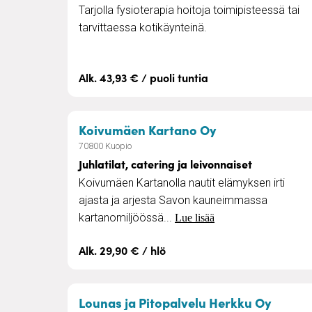
Tarjolla fysioterapia hoitoja toimipisteessä tai
tarvittaessa kotikäynteinä.
Alk. 43,93 € / puoli tuntia
– Juhlatilat, cat
Koivumäen Kartano Oy
70800 Kuopio
Juhlatilat, catering ja leivonnaiset
Koivumäen Kartanolla nautit elämyksen irti
ajasta ja arjesta Savon kauneimmassa
kartanomiljöössä...
Lue lisää
Alk. 29,90 € / hlö
– Loun
Lounas ja Pitopalvelu Herkku Oy