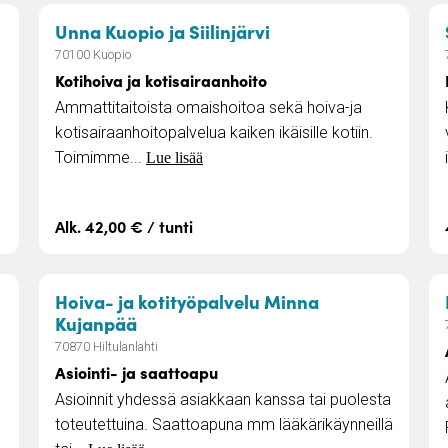
– Kotihoiva ja kotis
Unna Kuopio ja Siilinjärvi
70100 Kuopio
Kotihoiva ja kotisairaanhoito
Ammattitaitoista omaishoitoa sekä hoiva-ja
kotisairaanhoitopalvelua kaiken ikäisille kotiin.
Toimimme...
Lue lisää
Alk. 42,00 € / tunti
vustuspalvelu
Hoiva- ja kotityöpalvelu Minna
– Asiointi- ja saattoapu
Kujanpää
70870 Hiltulanlahti
Asiointi- ja saattoapu
Asioinnit yhdessä asiakkaan kanssa tai puolesta
toteutettuina. Saattoapuna mm lääkärikäynneillä