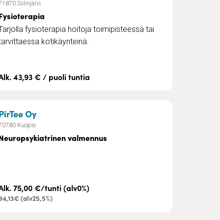
71870 Siilinjärvi
Fysioterapia
Tarjolla fysioterapia hoitoja toimipisteessä tai
tarvittaessa kotikäynteinä.
Alk. 43,93 € / puoli tuntia
– Neuropsykiatrinen valmennus
PirTee Oy
70780 Kuopio
Neuropsykiatrinen valmennus
Alk. 75,00 €/tunti (alv0%)
94,13€ (alv25,5%)