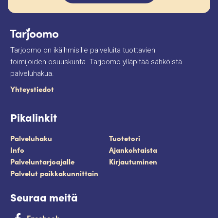
Tarjoomo on ikäihmisille palveluita tuottavien
toimijoiden osuuskunta. Tarjoomo ylläpitää sähköistä
palveluhakua.
Yhteystiedot
Pikalinkit
Palveluhaku
Tuotetori
Info
Ajankohtaista
Palveluntarjoajalle
Kirjautuminen
Palvelut paikkakunnittain
Seuraa meitä
Facebook