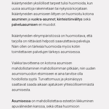
ikääntyneiden yksilölliset tarpeet tulisi huomioida, kun
uusia asuntoja rakennetaan tai nykyisiä korjataan.
Ikääntyneiden asumiseen liittyen on huomioitu kotona
asuminen
ja
vuokra-asunnot
,
kiinteistönvälitys
sekä
palveluasumisen
eri muodot.
Ikääntyneiden elinympäristössä on huomioitava, että
tarjolla on riittävästi helposti saavutettavia palveluja.
Näin ollen on tärkeää huomioida myös kotiin
toimitettavien palvelujen tärkeys asumisessa.
Vaikka tavoitteena on kotona asumisen
mahdollistaminen mahdollisimman pitkään, niin uuden
asumismuodon etsimiseen ei aina tarvitse olla
hoidollista syytä. Turvattomuus ja yksinäisyys
saattavat saada aikaan ajatuksen yhteisöllisemmästä
asumisesta.
Asumisessa
on mahdollistettava esteetön liikkuminen
apuvälineiden kanssa, sekä ottaa huomioon