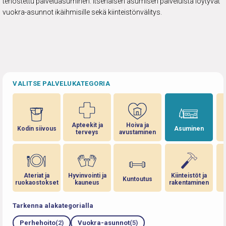
tehostettu palveluasuminen. Itsenäisen asumisen palveluista löytyvät
vuokra-asunnot ikäihmisille sekä kiinteistönvälitys.
VALITSE PALVELUKATEGORIA
Apteekit ja
Hoiva ja
Kodin siivous
Asuminen
terveys
avustaminen
Ateriat ja
Hyvinvointi ja
Kiinteistöt ja
Kuntoutus
ruokaostokset
kauneus
rakentaminen
Tarkenna alakategorialla
Perhehoito
(2)
Vuokra-asunnot
(5)