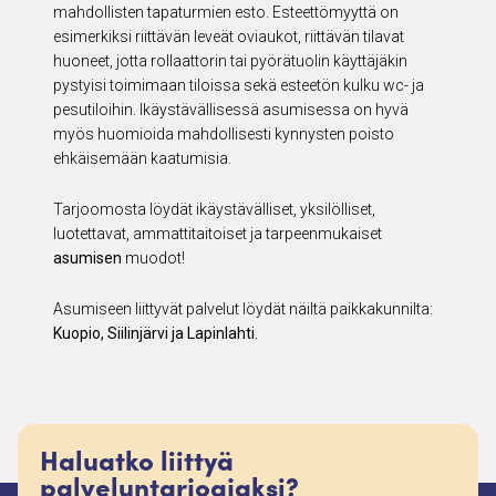
mahdollisten tapaturmien esto. Esteettömyyttä on
esimerkiksi riittävän leveät oviaukot, riittävän tilavat
huoneet, jotta rollaattorin tai pyörätuolin käyttäjäkin
pystyisi toimimaan tiloissa sekä esteetön kulku wc- ja
pesutiloihin. Ikäystävällisessä asumisessa on hyvä
myös huomioida mahdollisesti kynnysten poisto
ehkäisemään kaatumisia.
Tarjoomosta löydät ikäystävälliset, yksilölliset,
luotettavat, ammattitaitoiset ja tarpeenmukaiset
asumisen
muodot!
Asumiseen liittyvät palvelut löydät näiltä paikkakunnilta:
Kuopio, Siilinjärvi ja Lapinlahti.
Haluatko liittyä
palveluntarjoajaksi?