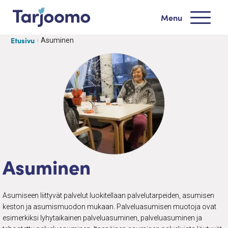
Siirry sisältöön
Menu
Tarjoomo etusivu
Etusivu
Asuminen
Asuminen
Asumiseen liittyvät palvelut luokitellaan palvelutarpeiden, asumisen
keston ja asumismuodon mukaan. Palveluasumisen muotoja ovat
esimerkiksi lyhytaikainen palveluasuminen, palveluasuminen ja