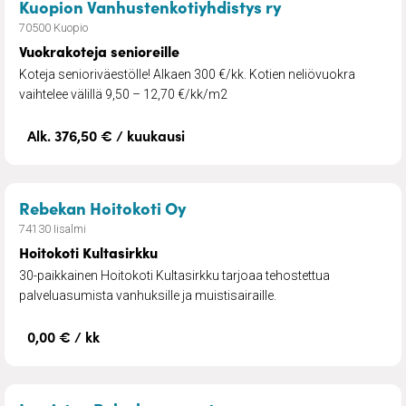
– Vuokrakoteja s
Kuopion Vanhustenkotiyhdistys ry
70500 Kuopio
Vuokrakoteja senioreille
Koteja senioriväestölle! Alkaen 300 €/kk. Kotien neliövuokra
vaihtelee välillä 9,50 – 12,70 €/kk/m2
Alk. 376,50 € / kuukausi
– Hoitokoti Kultasirkku
Rebekan Hoitokoti Oy
74130 Iisalmi
Hoitokoti Kultasirkku
30-paikkainen Hoitokoti Kultasirkku tarjoaa tehostettua
palveluasumista vanhuksille ja muistisairaille.
0,00 € / kk