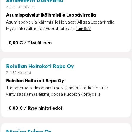
79100 Leppävirta
Asumispalvelut ikäihmisille Leppävirralla
Asumispalveluja ikäihmisille Hoivakoti Allissa Leppävirralla.
Myös intervallihoito / vuorohoito on...
Lue lisää
0,00 € / Yksilöllinen
– Roinilan Hoitokoti R
Roinilan Hoitokoti Repo Oy
71130 Kortejoki
Roinilan Hoitokoti Repo Oy
Tarjoamme kodinomaista palveluasumista ikäihmisille
viihtyisässä maalaismiljöössä Kuopion Kortejoella.
0,00 € / Kysy hintatiedot
– Vuokrakoteja kuopiolaisille!
Niiralan Kulma Oy