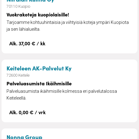
70110 Kuopio
Vuokrakoteja kuopiolaisille!
Tarjoamme kohtuuhintaisia ja viihtyisiä koteja ympäri Kuopiota
ja sen lähialueilta.
Alk. 37,00 € / kk
– Palveluasumista Ikäihmi
Keiteleen AK-Palvelut Ky
72600 Keitele
Palveluasumista Ikäihmisille
Palveluasumista ikäihmisille kolmessa eri palvelutalossa
Keiteleellä.
Alk. 0,00 € / vrk
– Senioreiden vuokra-asuminen & Yh
Nonna Group