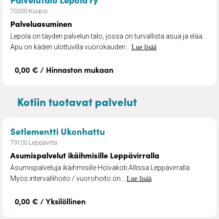
70200 Kuopio
Palveluasuminen
Lepola on täyden palvelun talo, jossa on turvallista asua ja elää.
Apu on käden ulottuvilla vuorokauden...
Lue lisää
0,00 € / Hinnaston mukaan
Kotiin tuotavat palvelut
– Asumispalvelut ikäihmisil
Setlementti Ukonhattu
79100 Leppävirta
Asumispalvelut ikäihmisille Leppävirralla
Asumispalveluja ikäihmisille Hoivakoti Allissa Leppävirralla.
Myös intervallihoito / vuorohoito on...
Lue lisää
0,00 € / Yksilöllinen