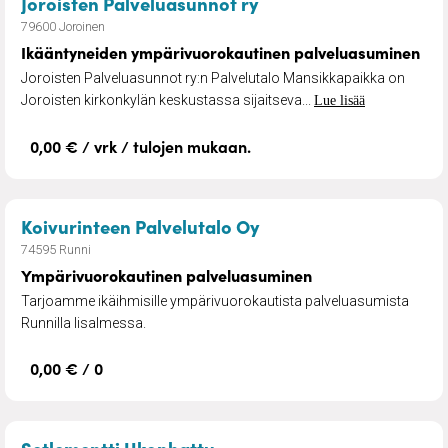
– Ikääntyneiden ympä
Joroisten Palveluasunnot ry
79600 Joroinen
Ikääntyneiden ympärivuorokautinen palveluasuminen
Joroisten Palveluasunnot ry:n Palvelutalo Mansikkapaikka on
Joroisten kirkonkylän keskustassa sijaitseva...
Lue lisää
0,00 € / vrk / tulojen mukaan.
– Ympärivuorokautin
Koivurinteen Palvelutalo Oy
74595 Runni
Ympärivuorokautinen palveluasuminen
Tarjoamme ikäihmisille ympärivuorokautista palveluasumista
Runnilla Iisalmessa.
0,00 € / 0
– Asumispalvelut ikäihmisil
Setlementti Ukonhattu