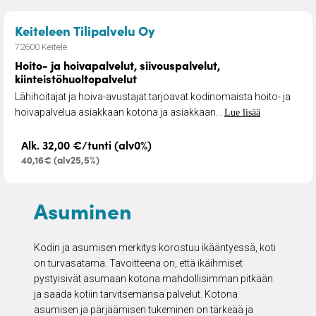
– Hoito- ja hoivapalvelut, 
Keiteleen Tilipalvelu Oy
72600 Keitele
Hoito- ja hoivapalvelut, siivouspalvelut,
kiinteistöhuoltopalvelut
Lähihoitajat ja hoiva-avustajat tarjoavat kodinomaista hoito- ja
hoivapalvelua asiakkaan kotona ja asiakkaan...
Lue lisää
Alk. 32,00 €/tunti (alv0%)
40,16€ (alv25,5%)
Asuminen
Kodin ja asumisen merkitys korostuu ikääntyessä, koti
on turvasatama. Tavoitteena on, että ikäihmiset
pystyisivät asumaan kotona mahdollisimman pitkään
ja saada kotiin tarvitsemansa palvelut. Kotona
asumisen ja pärjäämisen tukeminen on tärkeää ja