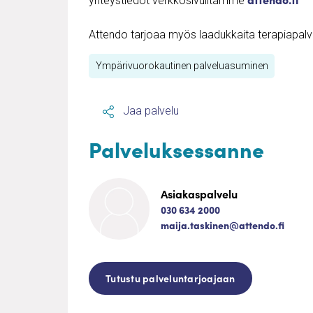
yhteystiedot verkkosivuiltamme
Attendo tarjoaa myös laadukkaita terapiapalvel
Ympärivuorokautinen palveluasuminen
Jaa palvelu
Palveluksessanne
Asiakaspalvelu
030 634 2000
maija.taskinen@attendo.fi
Tutustu palveluntarjoajaan