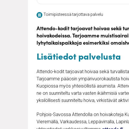
Toimipisteessä tarjottava palvelu
Attendo-kodit tarjoavat hoivaa sekä tur
hoivakodeissa. Tarjoamme muistisairai
lyhytaikaispaikkoja esimerkiksi omaish
Lisätiedot palvelusta
Attendo-kodit tarjoavat hoivaa sekä turvallis
Tarjoamme pääosin ympärivuorokautista hoiva
Kuopiossa myös yhteisöllistä asumista. Attendo-
ne on suunniteltu varta vasten ikäihmisiä var
yksilöllisesti suunniteltu hoiva, virkistävät akt
Pohjois-Savossa Attendolla on hoivakoteja Kuo
Vieremällä, Varkaudessa, Leppävirralla, Lapinla
attendo.fi