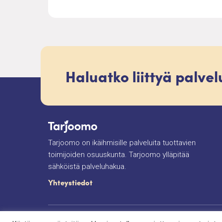
Haluatko liittyä palve
Tarjoomo on ikäihmisille palveluita tuottavien
toimijoiden osuuskunta. Tarjoomo ylläpitää
sähköistä palveluhakua.
Yhteystiedot