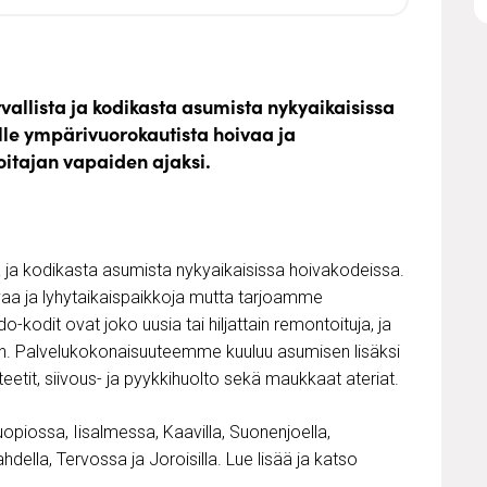
vallista ja kodikasta asumista nykyaikaisissa
lle ympärivuorokautista hoivaa ja
oitajan vapaiden ajaksi.
ta ja kodikasta asumista nykyaikaisissa hoivakodeissa.
a ja lyhytaikaispaikkoja mutta tarjoamme
kodit ovat joko uusia tai hiljattain remontoituja, ja
ten. Palvelukokonaisuuteemme kuuluu asumisen lisäksi
iviteetit, siivous- ja pyykkihuolto sekä maukkaat ateriat.
piossa, Iisalmessa, Kaavilla, Suonenjoella,
hdella, Tervossa ja Joroisilla. Lue lisää ja katso