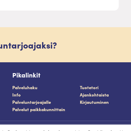
luntarjoajaksi?
Pikalinkit
Palveluhaku
Tuotetori
Info
Ajankohtaista
Palveluntarjoajalle
Kirjautuminen
Palvelut paikkakunnittain