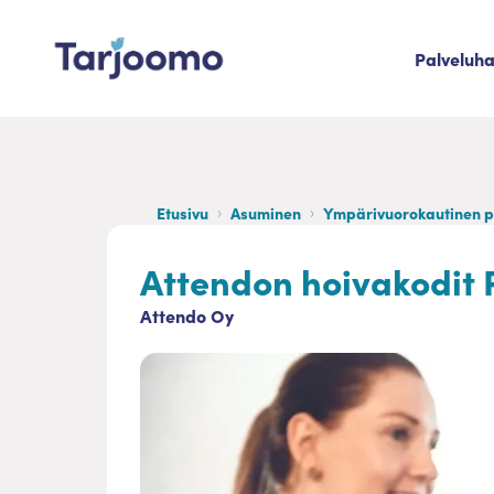
Siirry sisältöön
Palveluh
Tarjoomo etusivu
Etusivu
Asuminen
Ympärivuorokautinen 
Attendon hoivakodit 
Attendo Oy