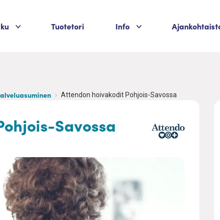
Palvelukategoriat
Palvelukategoriat
aku
Tuotetori
Info
Ajankohtaist
palveluasuminen
Attendon hoivakodit Pohjois-Savossa
Pohjois-Savossa