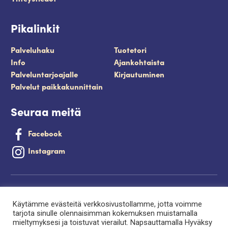
Pikalinkit
Palveluhaku
Tuotetori
Info
Ajankohtaista
Palveluntarjoajalle
Kirjautuminen
Palvelut paikkakunnittain
Seuraa meitä
Facebook
Instagram
Tietosuojaseloste
Käytämme evästeitä verkkosivustollamme, jotta voimme
Saavutettavuusseloste
tarjota sinulle olennaisimman kokemuksen muistamalla
mieltymyksesi ja toistuvat vierailut. Napsauttamalla Hyväksy