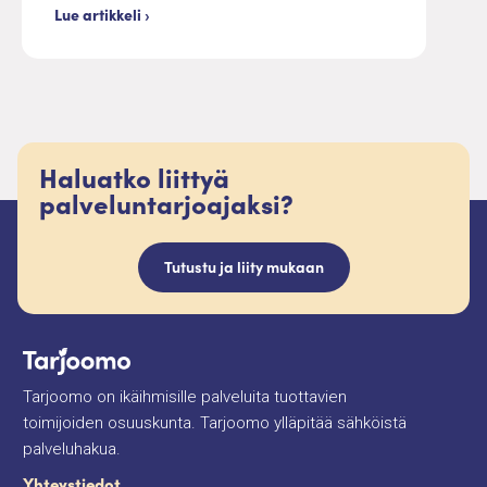
Lue artikkeli ›
Haluatko liittyä
palveluntarjoajaksi?
Tutustu ja liity mukaan
Tarjoomo on ikäihmisille palveluita tuottavien
toimijoiden osuuskunta. Tarjoomo ylläpitää sähköistä
palveluhakua.
Yhteystiedot