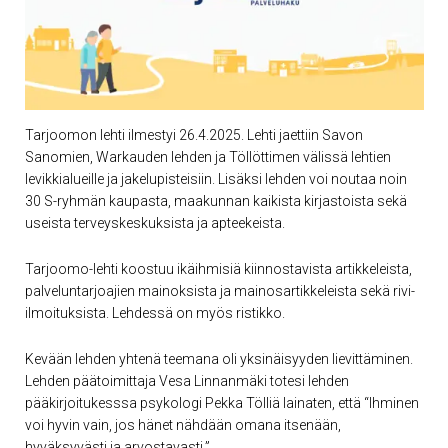
Tarjoomon lehti ilmestyi 26.4.2025. Lehti jaettiin Savon
Sanomien, Warkauden lehden ja Töllöttimen välissä lehtien
levikkialueille ja jakelupisteisiin. Lisäksi lehden voi noutaa noin
30 S-ryhmän kaupasta, maakunnan kaikista kirjastoista sekä
useista terveyskeskuksista ja apteekeista.
Tarjoomo-lehti koostuu ikäihmisiä kiinnostavista artikkeleista,
palveluntarjoajien mainoksista ja mainosartikkeleista sekä rivi-
ilmoituksista. Lehdessä on myös ristikko.
Kevään lehden yhtenä teemana oli yksinäisyyden lievittäminen.
Lehden päätoimittaja Vesa Linnanmäki totesi lehden
pääkirjoitukesssa psykologi Pekka Tölliä lainaten, että “Ihminen
voi hyvin vain, jos hänet nähdään omana itsenään,
hyväksyvästi ja arvostavasti.”