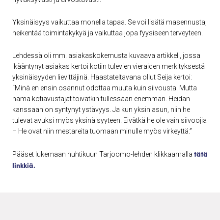
Yksinäisyys vaikuttaa monella tapaa. Se voi lisätä masennusta,
heikentää toimintakykyä ja vaikuttaa jopa fyysiseen terveyteen.
Lehdessä oli mm. asiakaskokemusta kuvaava artikkeli, jossa
ikääntynyt asiakas kertoi kotiin tulevien vieraiden merkityksestä
yksinäisyyden lievittäjinä. Haastateltavana ollut Seija kertoi:
“Minä en ensin osannut odottaa muuta kuin siivousta. Mutta
nämä kotiavustajat toivatkin tullessaan enemmän. Heidän
kanssaan on syntynyt ystävyys. Ja kun yksin asun, niin he
tulevat avuksi myös yksinäisyyteen. Eivätkä he ole vain siivoojia
– He ovat niin mestareita tuomaan minulle myös virkeyttä.”
tätä
Pääset lukemaan huhtikuun Tarjoomo-lehden klikkaamalla
linkkiä.