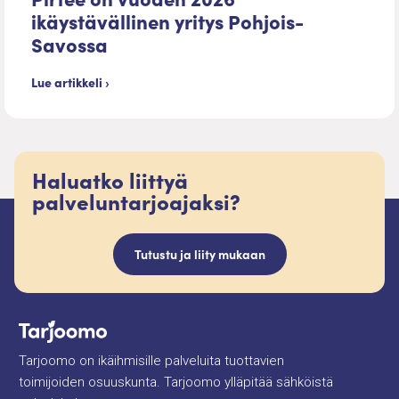
ikäystävällinen yritys Pohjois-
Savossa
Lue artikkeli ›
Haluatko liittyä
palveluntarjoajaksi?
Tutustu ja liity mukaan
Tarjoomo on ikäihmisille palveluita tuottavien
toimijoiden osuuskunta. Tarjoomo ylläpitää sähköistä