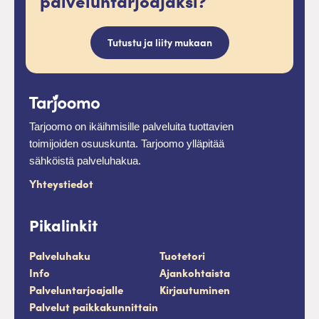
palveluntarjoajaksi?
Tutustu ja liity mukaan
Tarjoomo on ikäihmisille palveluita tuottavien
toimijoiden osuuskunta. Tarjoomo ylläpitää
sähköistä palveluhakua.
Yhteystiedot
Pikalinkit
Palveluhaku
Tuotetori
Info
Ajankohtaista
Palveluntarjoajalle
Kirjautuminen
Palvelut paikkakunnittain