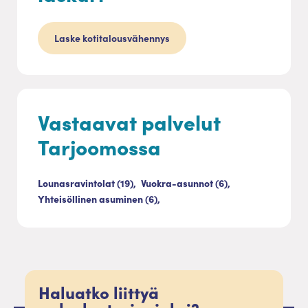
Laske kotitalousvähennys
Vastaavat palvelut
Tarjoomossa
Lounasravintolat (19),
Vuokra-asunnot (6),
Yhteisöllinen asuminen (6),
Haluatko liittyä