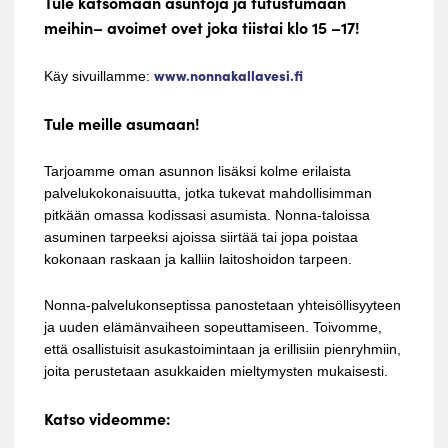
Tule katsomaan asuntoja ja tutustumaan
meihin– avoimet ovet joka tiistai klo 15 –17!
www.nonnakallavesi.fi
Käy sivuillamme:
Tule meille asumaan!
Tarjoamme oman asunnon lisäksi kolme erilaista
palvelukokonaisuutta, jotka tukevat mahdollisimman
pitkään omassa kodissasi asumista. Nonna-taloissa
asuminen tarpeeksi ajoissa siirtää tai jopa poistaa
kokonaan raskaan ja kalliin laitoshoidon tarpeen.
N
onna-palvelukonseptissa panostetaan yhteisöllisyyteen
ja uuden elämänvaiheen sopeuttamiseen. Toivomme,
että osallistuisit asukastoimintaan ja erillisiin pienryhmiin,
joita perustetaan asukkaiden mieltymysten mukaisesti.
Katso videomme: