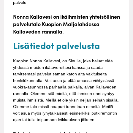
palvelu
Nonna Kallavesi on ikäihmisten yhteisöllinen
palvelutalo Kuopion Maljalahdessa
Kallaveden rannalla.
Lisätiedot palvelusta
Kuopion Nonna Kallavesi, on Sinulle, joka haluat elää
yhdessä muiden ikätovereittesi kanssa ja saada
tarvitsemasi palvelut saman katon alta vakituiselta
henkilökunnalta. Voit asua ja elää omassa viihtyisässä
vuokra-asunnossa parhaalla paikalla, aivan Kallaveden
rannalla. Olemme sitä mieltä, että ihmisen onni syntyy
muista ihmisistä. Meillä et ole yksin neljän seinän sisällä.
Olemme talo missä naapuri tunnetaan nimeltä. Meillä
voit asua myös lyhytaikaisesti esimerkiksi putkiremontin
ajan tai tulla toipumaan leikkauksen jälkeen.