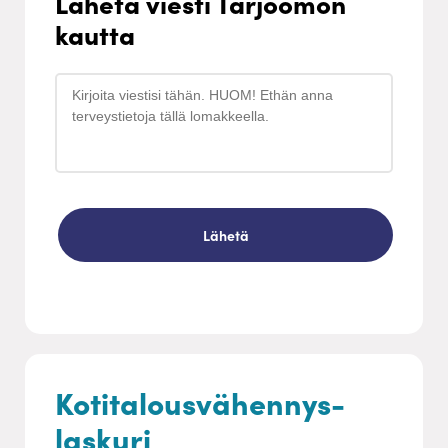
Lähetä viesti Tarjoomon
kautta
Kotitalousvähennys-
laskuri