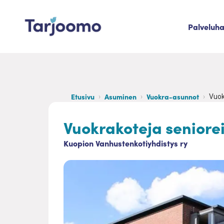
Siirry sisältöön
Palveluh
Tarjoomo etusivu
Etusivu
Asuminen
Vuokra-asunnot
Vuok
Vuokrakoteja seniorei
Kuopion Vanhustenkotiyhdistys ry