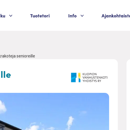
Palvelukategoriat
Palvelukategoriat
aku
Tuotetori
Info
Ajankohtaist
rakoteja senioreille
lle