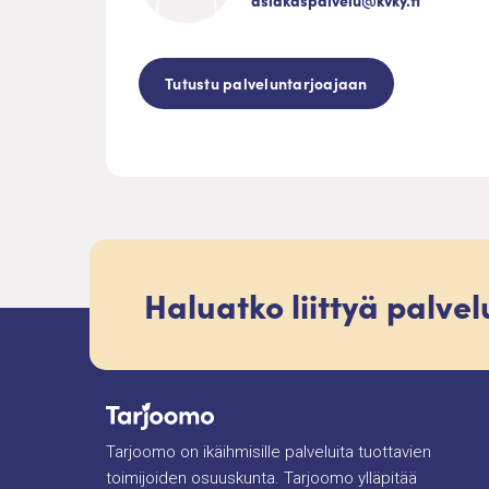
asiakaspalvelu@kvky.fi
Tutustu palveluntarjoajaan
Haluatko liittyä palve
Tarjoomo on ikäihmisille palveluita tuottavien
toimijoiden osuuskunta. Tarjoomo ylläpitää