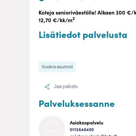
Koteja senioriväestölle! Alkaen 300 €/k
2
12,70 €/kk/m
Lisätiedot palvelusta
Kuopion Vanhustenkotiyhdistys ry
Vuokra-asunnot
Jaa palvelu
Palveluksessanne
Asiakaspalvelu
0172648400