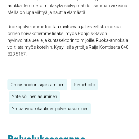
asukkaittemme toimintakyky säilyy mahdollisimman virkeänä.
Meillä on lupa viihtyä ja nauttia elämästä.
Ruokapalvelumme tuottaa ravitsevaa ja terveellistä ruokaa
omien hoivakotiemme lisäksi myös Pohjois-Savon
hyvinvointialueelle ja kuntasektorin toimijoille. Ruoka-annoksia
voi tilata myös koteihin. Kysy lisää yrittäjä Raija Konttiselta 040
823 5167.
Omaishoidon sijaistaminen
Perhehoito
Yhteisöllinen asuminen
Ympärivuorokautinen palveluasuminen
Palveluksessanne