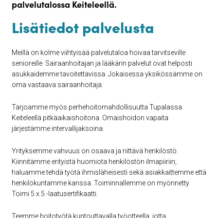
palvelutalossa Keiteleellä.
Lisätiedot palvelusta
Meillä on kolme viihtyisää palvelutaloa hoivaa tarvitseville
senioreille. Sairaanhoitajan ja lääkärin palvelut ovat helposti
asukkaidemme tavoitettavissa. Jokaisessa yksikössämme on
oma vastaava sairaanhoitaja.
Tarjoamme myös perhehoitomahdollisuutta Tupalassa
Keiteleellä pitkäaikaishoitona. Omaishoidon vapaita
järjestämme intervallijaksoina.
Yrityksemme vahvuus on osaava ja riittävä henkilöstö.
Kiinnitämme erityistä huomiota henkilöstön ilmapiiriin;
haluamme tehdä työtä ihmisläheisesti sekä asiakkaittemme että
henkilökuntamme kanssa. Toiminnallemme on myönnetty
Toimi 5 x 5 -laatusertifikaatti.
Teemme hoitotyötä kuntouttavalla työotteella, jotta