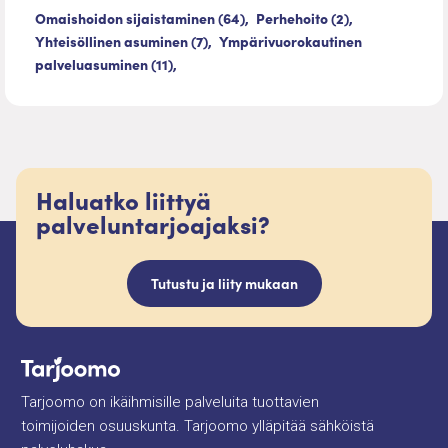
Omaishoidon sijaistaminen (64),
Perhehoito (2),
Yhteisöllinen asuminen (7),
Ympärivuorokautinen
palveluasuminen (11),
Haluatko liittyä
palveluntarjoajaksi?
Tutustu ja liity mukaan
Tarjoomo on ikäihmisille palveluita tuottavien
toimijoiden osuuskunta. Tarjoomo ylläpitää sähköistä