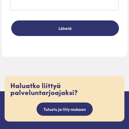
Haluatko liittyä
palveluntarjoajaksi?
Tutustu ja liity mukaan