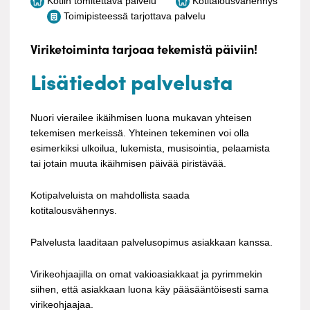
Kotiin tomitettava palvelu
Kotitalousvähennys
Toimipisteessä tarjottava palvelu
Viriketoiminta tarjoaa tekemistä päiviin!
Lisätiedot palvelusta
Nuori vierailee ikäihmisen luona mukavan yhteisen
tekemisen merkeissä. Yhteinen tekeminen voi olla
esimerkiksi ulkoilua, lukemista, musisointia, pelaamista
tai jotain muuta ikäihmisen päivää piristävää.
Kotipalveluista on mahdollista saada
kotitalousvähennys.
Palvelusta laaditaan palvelusopimus asiakkaan kanssa.
Virikeohjaajilla on omat vakioasiakkaat ja pyrimmekin
siihen, että asiakkaan luona käy pääsääntöisesti sama
virikeohjaajaa.