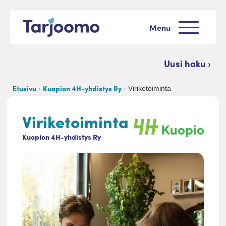
Siirry sisältöön
Menu
Tarjoomo etusivu
Uusi haku ›
Etusivu
Kuopion 4H-yhdistys Ry
Viriketoiminta
Viriketoiminta
Kuopion 4H-yhdistys Ry