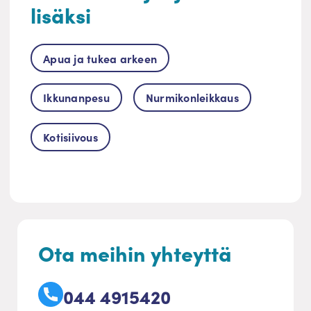
lisäksi
Apua ja tukea arkeen
Ikkunanpesu
Nurmikonleikkaus
Kotisiivous
Ota meihin yhteyttä
044 4915420