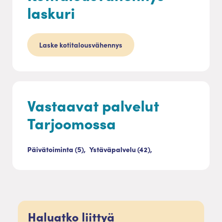
laskuri
Laske kotitalousvähennys
Vastaavat palvelut
Tarjoomossa
Päivätoiminta (5),
Ystäväpalvelu (42),
Haluatko liittyä