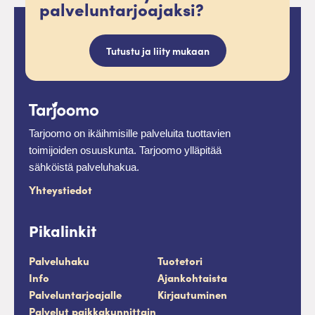
palveluntarjoajaksi?
Tutustu ja liity mukaan
Tarjoomo on ikäihmisille palveluita tuottavien
toimijoiden osuuskunta. Tarjoomo ylläpitää
sähköistä palveluhakua.
Yhteystiedot
Pikalinkit
Palveluhaku
Tuotetori
Info
Ajankohtaista
Palveluntarjoajalle
Kirjautuminen
Palvelut paikkakunnittain