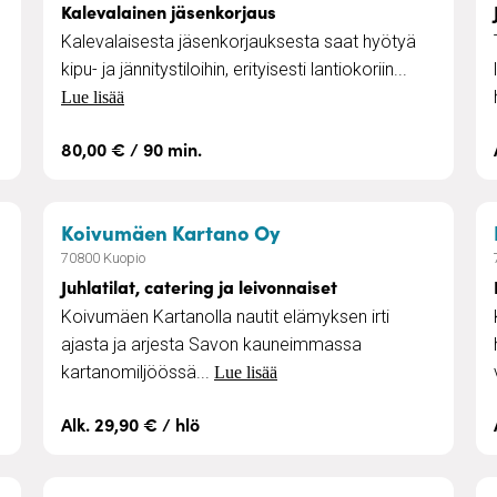
Kalevalainen jäsenkorjaus
Kalevalaisesta jäsenkorjauksesta saat hyötyä
kipu- ja jännitystiloihin, erityisesti lantiokoriin...
Lue lisää
80,00 € / 90 min.
krakoteja senioreille
– Juhlatilat, catering j
Koivumäen Kartano Oy
70800 Kuopio
Juhlatilat, catering ja leivonnaiset
Koivumäen Kartanolla nautit elämyksen irti
ajasta ja arjesta Savon kauneimmassa
kartanomiljöössä...
Lue lisää
Alk. 29,90 € / hlö