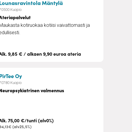
astaanottokäyntinä
– Ateriapalvelut
Lounasravintola Mäntylä
70500 Kuopio
Ateriapalvelut
Maukasta kotiruokaa kotiisi vaivattomasti ja
edullisesti.
Alk. 9,85 € / alkaen 9,90 euroa ateria
stiilien korjausompelu
– Neuropsykiatrinen valmennus
PirTee Oy
70780 Kuopio
Neuropsykiatrinen valmennus
Alk. 75,00 €/tunti (alv0%)
94,13€ (alv25,5%)