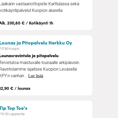
Lääkärin vastaanottopiste Karttulassa sekä
kotikäyntipalvelut Kuopion alueella.
Alk. 200,80 € / Kotikäynti 1h
– Lounasravintola ja
Lounas ja Pitopalvelu Herkku Oy
70780 Kuopio
Lounasravintola ja pitopalvelu
Tervetuloa maistuvalle lounaalle arkipäivisin.
Ravintolamme sijaitsee Kuopion Leväsellä
KPY:n vanhan...
Lue lisää
12,90 € / lounas
– Jalkojenhoitoa
Tip Top Toe's
79100 Leppävirta