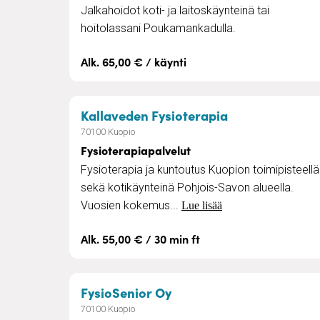
Jalkahoidot koti- ja laitoskäynteinä tai
hoitolassani Poukamankadulla.
Alk. 65,00 € / käynti
– Fysioterapia
Kallaveden Fysioterapia
70100 Kuopio
Fysioterapiapalvelut
Fysioterapia ja kuntoutus Kuopion toimipisteellä
sekä kotikäynteinä Pohjois-Savon alueella.
Vuosien kokemus...
Lue lisää
Alk. 55,00 € / 30 min ft
– Fysioterapia vastaano
FysioSenior Oy
70100 Kuopio