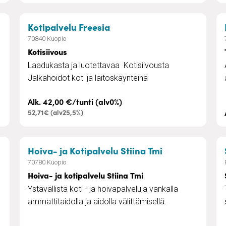
yöntekijää)
– Kotisiivous
Kotipalvelu Freesia
70840 Kuopio
Kotisiivous
Laadukasta ja luotettavaa Kotisiivousta
Jalkahoidot koti ja laitoskäynteinä
Alk. 42,00 €/tunti (alv0%)
52,71€ (alv25,5%)
– Hoiva- ja kot
Hoiva- ja Kotipalvelu Stiina Tmi
70780 Kuopio
Hoiva- ja kotipalvelu Stiina Tmi
Ystävällistä koti - ja hoivapalveluja vankalla
ammattitaidolla ja aidolla välittämisellä.