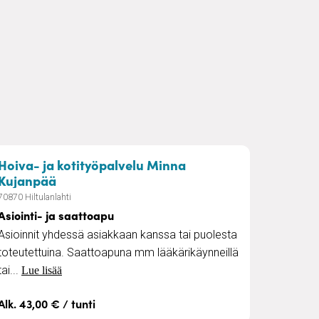
Hoiva- ja kotityöpalvelu Minna
– Asiointi- ja saattoapu
Kujanpää
70870 Hiltulanlahti
Asiointi- ja saattoapu
Asioinnit yhdessä asiakkaan kanssa tai puolesta
toteutettuina. Saattoapuna mm lääkärikäynneillä
tai...
Lue lisää
Alk. 43,00 € / tunti