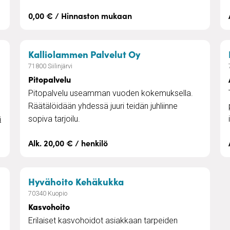
0,00 € / Hinnaston mukaan
lvelut
– Pitopalvelu
Kalliolammen Palvelut Oy
71800 Siilinjärvi
Pitopalvelu
Pitopalvelu useamman vuoden kokemuksella.
Räätälöidään yhdessä juuri teidän juhliinne
sopiva tarjoilu.
ä
Alk. 20,00 € / henkilö
itsemaksaville
– Kasvohoito
Hyvähoito Kehäkukka
70340 Kuopio
Kasvohoito
Erilaiset kasvohoidot asiakkaan tarpeiden