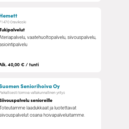
– Tukipalvelut
Hemett
71470 Oravikoski
Tukipalvelut
Ateriapalvelu, vaatehuoltopalvelu, siivouspalvelu,
asiointipalvelu
Alk. 40,00 € / tunti
ipalvelu Stiina Tmi
– Siivouspalvelu senioreille
Suomen Seniorihoiva Oy
Paikallisesti toimiva valtakunnallinen yritys
Siivouspalvelu senioreille
Toteutamme laadukkaat ja luotettavat
siivouspalvelut osana hoivapalveluitamme.