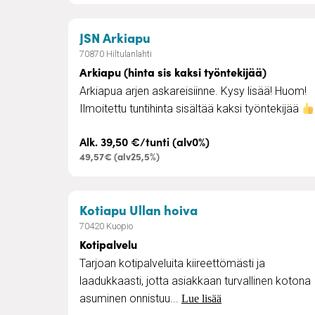
– Arkiapu (hinta sis kaksi t
JSN Arkiapu
70870 Hiltulanlahti
Arkiapu (hinta sis kaksi työntekijää)
Arkiapua arjen askareisiinne. Kysy lisää! Huom!
Ilmoitettu tuntihinta sisältää kaksi työntekijää
Alk. 39,50 €/tunti (alv0%)
49,57€ (alv25,5%)
– Kotipalvelu
Kotiapu Ullan hoiva
70420 Kuopio
Kotipalvelu
Tarjoan kotipalveluita kiireettömästi ja
laadukkaasti, jotta asiakkaan turvallinen kotona
asuminen onnistuu...
Lue lisää