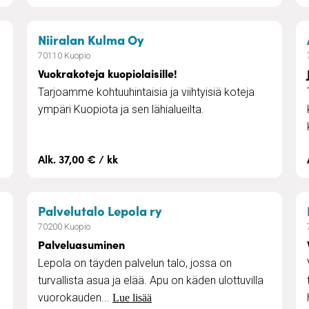
– Vuokrakoteja kuopiolaisill
Niiralan Kulma Oy
70110 Kuopio
Vuokrakoteja kuopiolaisille!
Tarjoamme kohtuuhintaisia ja viihtyisiä koteja
ympäri Kuopiota ja sen lähialueilta.
Alk. 37,00 € / kk
taa ja jalkahoitoa Niiralassa
– Palveluasuminen
Palvelutalo Lepola ry
70200 Kuopio
Palveluasuminen
Lepola on täyden palvelun talo, jossa on
turvallista asua ja elää. Apu on käden ulottuvilla
vuorokauden...
Lue lisää