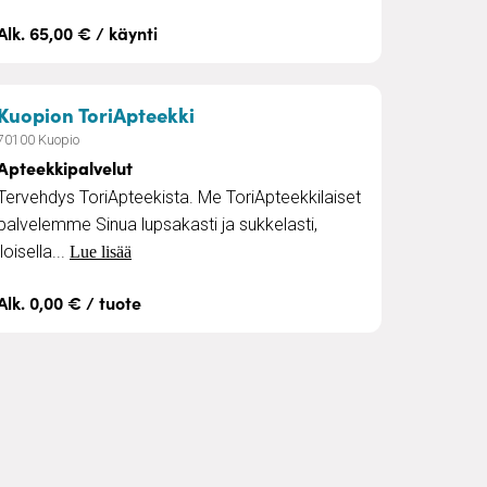
Alk. 65,00 € / käynti
– Apteekkipalvelut
Kuopion ToriApteekki
70100 Kuopio
Apteekkipalvelut
Tervehdys ToriApteekista. Me ToriApteekkilaiset
palvelemme Sinua lupsakasti ja sukkelasti,
iloisella...
Lue lisää
Alk. 0,00 € / tuote