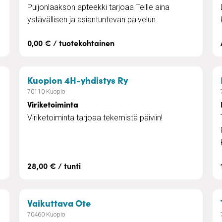
Puijonlaakson apteekki tarjoaa Teille aina
ystävällisen ja asiantuntevan palvelun.
0,00 € / tuotekohtainen
palvelut
– Viriketoiminta
Kuopion 4H-yhdistys Ry
70110 Kuopio
Viriketoiminta
Viriketoiminta tarjoaa tekemistä päiviin!
28,00 € / tunti
tolla
– Kalevalainen jäsenkorjaus
Vaikuttava Ote
70460 Kuopio