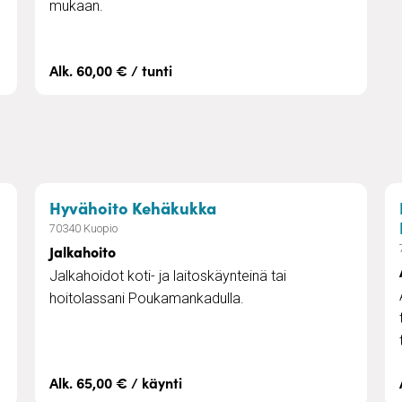
mukaan.
Alk. 60,00 € / tunti
työt
– Jalkahoito
Hyvähoito Kehäkukka
70340 Kuopio
Jalkahoito
Jalkahoidot koti- ja laitoskäynteinä tai
hoitolassani Poukamankadulla.
Alk. 65,00 € / käynti