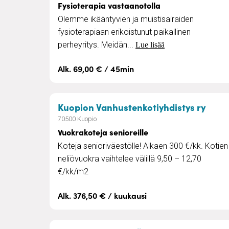
Fysioterapia vastaanotolla
Olemme ikääntyvien ja muistisairaiden
fysioterapiaan erikoistunut paikallinen
perheyritys. Meidän...
Lue lisää
Alk. 69,00 € / 45min
– Vuo
Kuopion Vanhustenkotiyhdistys ry
70500 Kuopio
Vuokrakoteja senioreille
Koteja senioriväestölle! Alkaen 300 €/kk. Kotien
neliövuokra vaihtelee välillä 9,50 – 12,70
€/kk/m2
Alk. 376,50 € / kuukausi