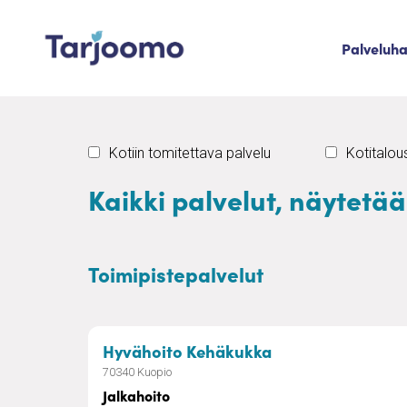
Siirry sisältöön
Palveluh
Tarjoomo etusivu
Kotiin tomitettava palvelu
Kotitalo
Kaikki palvelut, näytetä
Toimipistepalvelut
– Jalkahoito
Hyvähoito Kehäkukka
70340 Kuopio
Jalkahoito