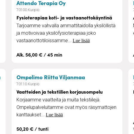
to
– Fysioterapiaa koti- ja v
Attendo Terapia Oy
70100 Kuopio
Fysioterapiaa koti- ja vastaanottokäyntinä
Tarjoamme vahvalla ammattitaidolla yksilöllistä
ja motivoivaa yksilöfysioterapiaa joko
vastaanottotiloissamme...
Lue lisää
Alk. 56,00 € / 45 min
– Kotiruokapalvelu
– Vaatteiden ja tek
a
Ompelimo Riitta Viljanmaa
70110 Kuopio
Vaatteiden ja tekstiilien korjausompelu
Korjaamme vaatteita ja muita tekstiilejä.
Ompelupalveluitamme ovat myös räsymattojen
kanttaukset...
Lue lisää
50,20 € / tunti