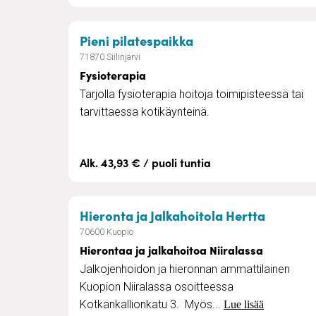
– Fysioterapia
Pieni pilatespaikka
71870 Siilinjärvi
Fysioterapia
Tarjolla fysioterapia hoitoja toimipisteessä tai
tarvittaessa kotikäynteinä.
Alk. 43,93 € / puoli tuntia
– Hieron
Hieronta ja Jalkahoitola Hertta
70600 Kuopio
Hierontaa ja jalkahoitoa Niiralassa
Jalkojenhoidon ja hieronnan ammattilainen
Kuopion Niiralassa osoitteessa
Kotkankallionkatu 3. Myös...
Lue lisää