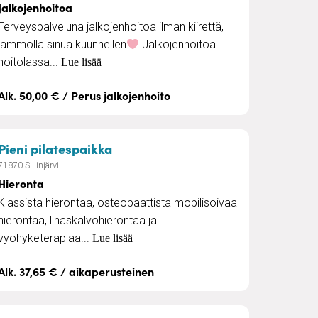
Jalkojenhoitoa
Terveyspalveluna jalkojenhoitoa ilman kiirettä,
lämmöllä sinua kuunnellen
Jalkojenhoitoa
hoitolassa...
Lue lisää
Alk. 50,00 € / Perus jalkojenhoito
a leivonnaiset
– Hieronta
Pieni pilatespaikka
71870 Siilinjärvi
Hieronta
Klassista hierontaa, osteopaattista mobilisoivaa
hierontaa, lihaskalvohierontaa ja
vyöhyketerapiaa...
Lue lisää
Alk. 37,65 € / aikaperusteinen