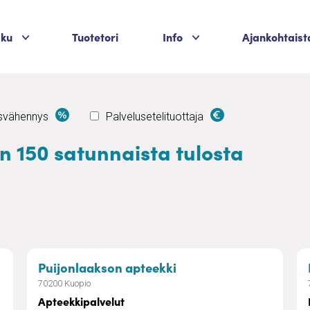
Palvelukategoriat
Palvelukategoriat
aku
Tuotetori
Info
Ajankohtaist
usvähennys
Palvelusetelituottaja
än 150 satunnaista tulosta
– Apteekkipalvelut
Puijonlaakson apteekki
70200 Kuopio
Apteekkipalvelut