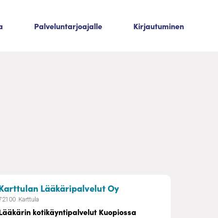
a
Palveluntarjoajalle
Kirjautuminen
– Lääkärin kotikäyntipa
Karttulan Lääkäripalvelut Oy
72100 .Karttula
Lääkärin kotikäyntipalvelut Kuopiossa