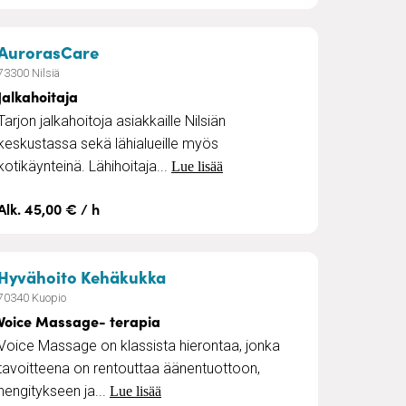
e!
– Jalkahoitaja
AurorasCare
73300 Nilsiä
Jalkahoitaja
Tarjon jalkahoitoja asiakkaille Nilsiän
keskustassa sekä lähialueille myös
kotikäynteinä. Lähihoitaja...
Lue lisää
Alk. 45,00 € / h
– Voice Massage- terapia
Hyvähoito Kehäkukka
70340 Kuopio
Voice Massage- terapia
Voice Massage on klassista hierontaa, jonka
tavoitteena on rentouttaa äänentuottoon,
hengitykseen ja...
Lue lisää