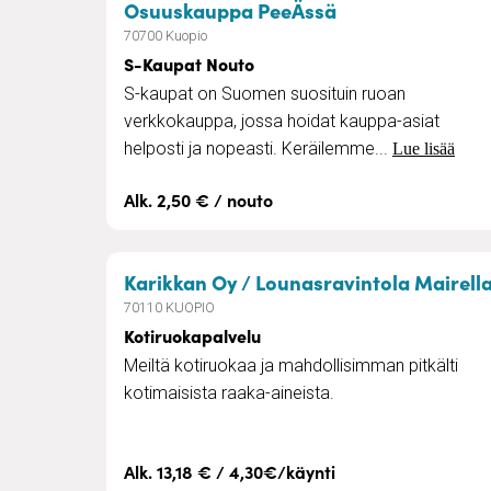
– S-Kaupat Nou
Osuuskauppa PeeÄssä
70700 Kuopio
S-Kaupat Nouto
S-kaupat on Suomen suosituin ruoan
verkkokauppa, jossa hoidat kauppa-asiat
helposti ja nopeasti. Keräilemme...
Lue lisää
Alk. 2,50 € / nouto
Karikkan Oy / Lounasravintola Mairell
70110 KUOPIO
Kotiruokapalvelu
Meiltä kotiruokaa ja mahdollisimman pitkälti
kotimaisista raaka-aineista.
Alk. 13,18 € / 4,30€/käynti