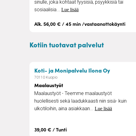
sinulle, joka kohtaat fyysisiä, psyykkisiä tai
sosiaalisia...
Lue lisää
Alk. 56,00 € / 45 min /vastaanottokäynti
Kotiin tuotavat palvelut
– Maalaus
Koti- ja Monipalvelu Ilona Oy
70110 Kuopio
Maalaustyöt
Maalaustyöt - Teemme maalaustyöt
huolellisesti sekä laadukkaasti niin sisä- kuin
ulkotiloihin, aina asiakkaan...
Lue lisää
39,00 € / Tunti