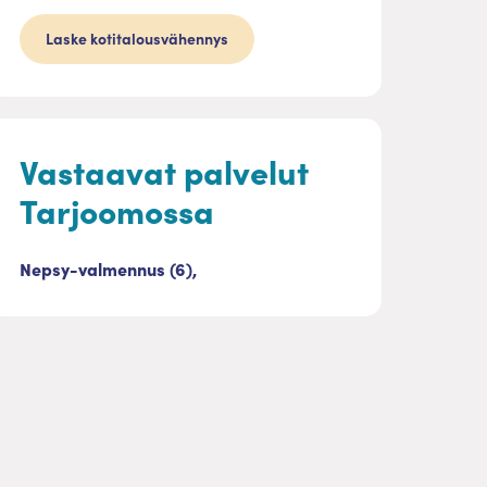
Laske kotitalousvähennys
Vastaavat palvelut
Tarjoomossa
Nepsy-valmennus (6),