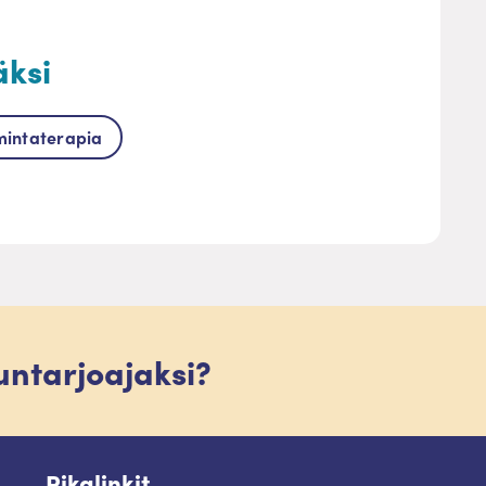
äksi
mintaterapia
luntarjoajaksi?
Pikalinkit