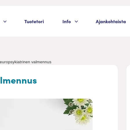
Palvelukategoriat
Palvelukategoriat
Tuotetori
Info
Ajankohtaista
europsykiatrinen valmennus
almennus