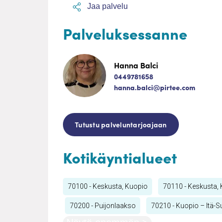
Jaa palvelu
Palveluksessanne
Hanna Balci
0449781658
hanna.balci@pirtee.com
Tutustu palveluntarjoajaan
Kotikäyntialueet
70100 - Keskusta, Kuopio
70110 - Keskusta,
70200 - Puijonlaakso
70210 - Kuopio – Itä-S