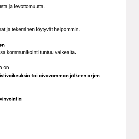
sta ja levottomuutta.
varat ja tekeminen löytyvät helpommin.
en
oissa kommunikointi tuntuu vaikealta.
la on
istivaikeuksia tai aivovamman jälkeen arjen
vinvointia