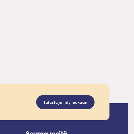
Tutustu ja liity mukaan
Seuraa meitä