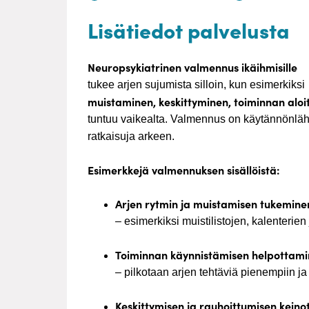
Lisätiedot palvelusta
Neuropsykiatrinen valmennus ikäihmisille
tukee arjen sujumista silloin, kun esimerkiksi
muistaminen, keskittyminen, toiminnan aloi
tuntuu vaikealta. Valmennus on käytännönlähe
ratkaisuja arkeen.
Esimerkkejä valmennuksen sisällöistä:
Arjen rytmin ja muistamisen tukemine
– esimerkiksi muistilistojen, kalenterien
Toiminnan käynnistämisen helpottam
– pilkotaan arjen tehtäviä pienempiin ja
Keskittymisen ja rauhoittumisen keino