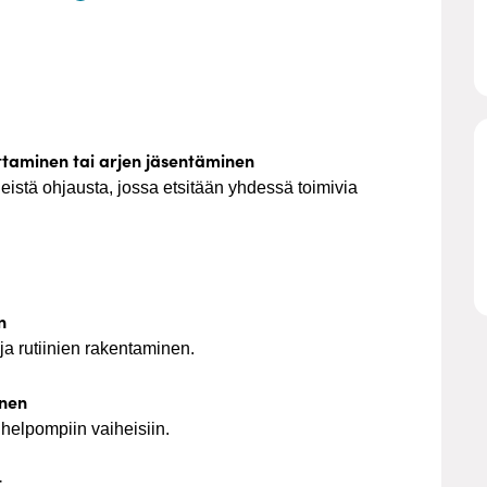
ttaminen tai arjen jäsentäminen
istä ohjausta, jossa etsitään yhdessä toimivia
n
 ja rutiinien rakentaminen.
inen
 helpompiin vaiheisiin.
t