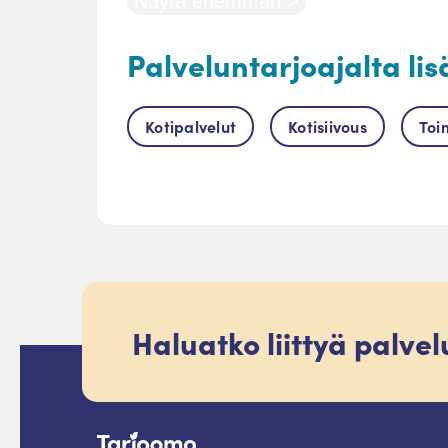
Näytä enemmän >
Palveluntarjoajalta lis
Kotipalvelut
Kotisiivous
Toi
Haluatko liittyä palve