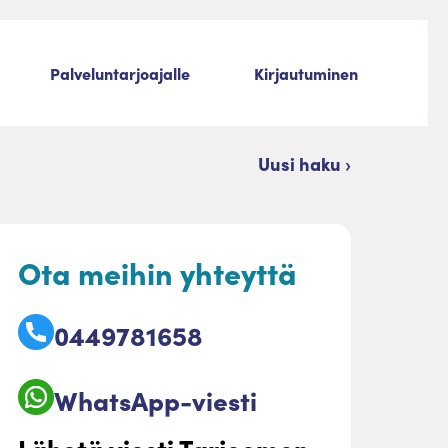
Palveluntarjoajalle
Kirjautuminen
Uusi haku ›
Ota meihin yhteyttä
0449781658
WhatsApp-viesti
Lähetä viesti Tarjoomon