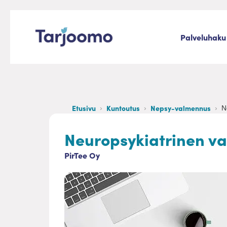
Siirry sisältöön
Palveluhaku
Tarjoomo etusivu
Etusivu
Kuntoutus
Nepsy-valmennus
N
Neuropsykiatrinen v
PirTee Oy