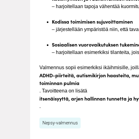
– harjoitellaan tapoja vähentää kuormitu
Kodissa toimimisen sujuvoittaminen
– järjestellään ympäristöä niin, että ta
Sosiaalisen vuorovaikutuksen tukemin
– harjoitellaan esimerkiksi tilanteita, j
Valmennus sopii esimerkiksi ikäihmisille, joil
ADHD-piirteitä, autismikirjon haasteita, mu
toiminnan pulmia
. Tavoitteena on lisätä
itsenäisyyttä, arjen hallinnan tunnetta ja hy
.
Nepsy-valmennus