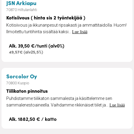
– Kotisiivous ( hinta sis 2 työntekijää )
JSN Arkiapu
70870 Hiltulanlahti
Kotisiivous ( hinta sis 2 työntekijää )
Kotisiivous ja ikkunanpesut ripsakasti ja ammattitaidolla. Huom!
Ilmoitettu tuntihinta sisältää kaksi...
Lue lisää
Alk. 39,50 €/tunti (alv0%)
49,57€ (alv25,5%)
– Tiilikaton pinnoitus
Sorcolor Oy
70800 Kuopio
Tiilikaton pinnoitus
Puhdistamme tiilikaton sammalesta ja käsittelemme sen
sammalenestoaineella. Vaihdamme rikkinäiset tiilet ja...
Lue lisää
Alk. 1882,50 € / katto