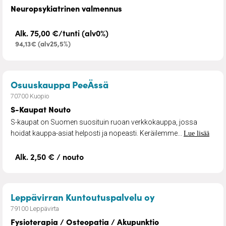
Neuropsykiatrinen valmennus
Alk. 75,00 €/tunti (alv0%)
94,13€ (alv25,5%)
– S-Kaupat Nouto
Osuuskauppa PeeÄssä
70700 Kuopio
S-Kaupat Nouto
S-kaupat on Suomen suosituin ruoan verkkokauppa, jossa
hoidat kauppa-asiat helposti ja nopeasti. Keräilemme...
Lue lisää
Alk. 2,50 € / nouto
– Fysioterapia /
Leppävirran Kuntoutuspalvelu oy
79100 Leppävirta
Fysioterapia / Osteopatia / Akupunktio