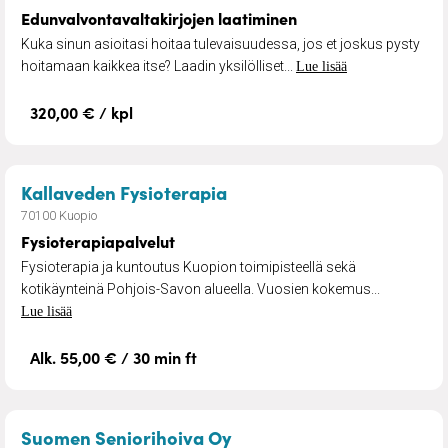
Edunvalvontavaltakirjojen laatiminen
Kuka sinun asioitasi hoitaa tulevaisuudessa, jos et joskus pysty
hoitamaan kaikkea itse? Laadin yksilölliset...
Lue lisää
320,00 € / kpl
– Fysioterapiapalvelut
Kallaveden Fysioterapia
70100 Kuopio
Fysioterapiapalvelut
Fysioterapia ja kuntoutus Kuopion toimipisteellä sekä
kotikäynteinä Pohjois-Savon alueella. Vuosien kokemus...
Lue lisää
Alk. 55,00 € / 30 min ft
– Henkilökohtainen avus
Suomen Seniorihoiva Oy