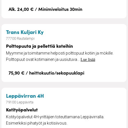
Alk. 24,00 € / Minimiveloitus 30min
– Polttopuuta ja pellettiä koteihin
Trans Kuljari Ky
77700 Rautalampi
Polttopuuta ja pellettiä koteihin
Myymme ja toimitamme helposti polttopuut kotiin ja mökille.
Polttopuut ovat kotimainen ja uusiutuva...
Lue lisää
75,90 € / heittokuutio/sekapuuklapi
– Kotityöpalvelut
Leppävirran 4H
79100 Leppävirta
Kotityöpalvelut
Kotityöpalvelut 4H-yrittäjien toteuttamana Leppävirralla.
Esimerkiksi pihatyöt ja kotisiivous.