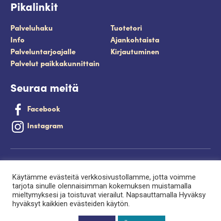
Pikalinkit
Palveluhaku
Tuotetori
Info
Ajankohtaista
Palveluntarjoajalle
Kirjautuminen
Palvelut paikkakunnittain
Seuraa meitä
Facebook
Instagram
Tietosuojaseloste
Käytämme evästeitä verkkosivustollamme, jotta voimme
Saavutettavuusseloste
tarjota sinulle olennaisimman kokemuksen muistamalla
mieltymyksesi ja toistuvat vierailut. Napsauttamalla Hyväksy
Evästeet
hyväksyt kaikkien evästeiden käytön.
Palveluntuottajan kirjautuminen.