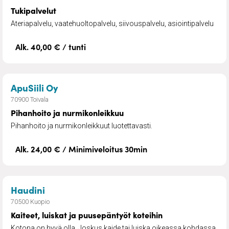
Tukipalvelut
Ateriapalvelu, vaatehuoltopalvelu, siivouspalvelu, asiointipalvelu
Alk. 40,00 € / tunti
– Pihanhoito ja nurmikonleikkuu
ApuSiili Oy
70900 Toivala
Pihanhoito ja nurmikonleikkuu
Pihanhoito ja nurmikonleikkuut luotettavasti.
Alk. 24,00 € / Minimiveloitus 30min
– Kaiteet, luiskat ja puusepäntyöt koteihin
Haudini
70500 Kuopio
Kaiteet, luiskat ja puusepäntyöt koteihin
Kotona on hyvä olla. Joskus kaide tai luiska oikeassa kohdassa