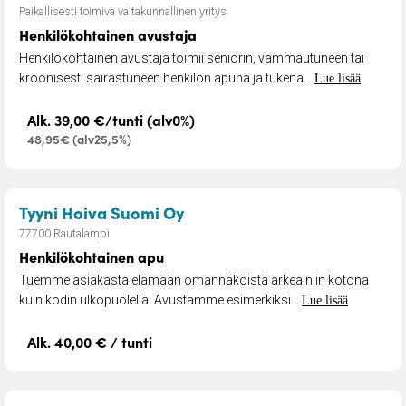
Paikallisesti toimiva valtakunnallinen yritys
Henkilökohtainen avustaja
Henkilökohtainen avustaja toimii seniorin, vammautuneen tai
kroonisesti sairastuneen henkilön apuna ja tukena...
Lue lisää
Alk. 39,00 €/tunti (alv0%)
48,95€ (alv25,5%)
– Henkilökohtainen apu
Tyyni Hoiva Suomi Oy
77700 Rautalampi
Henkilökohtainen apu
Tuemme asiakasta elämään omannäköistä arkea niin kotona
kuin kodin ulkopuolella. Avustamme esimerkiksi...
Lue lisää
Alk. 40,00 € / tunti