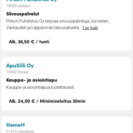
78200 Varkaus
Siivouspalvelut
Pirkon Puhdistus Oy tarjoaa siivouspalveluja Joroisten,
Varkauden ja Leppävirran talousalueilla...
Lue lisää
Alk. 36,50 € / tunti
– Kauppa- ja asiointiapu
ApuSiili Oy
70900 Toivala
Kauppa- ja asiointiapu
Kauppa- ja asiointiapua luotettavasti.
Alk. 24,00 € / Minimiveloitus 30min
– Tukipalvelut
Hemett
71470 Oravikoski