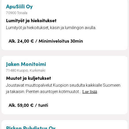
– Lumityöt ja hiekoitukset
ApuSiili Oy
70900 Toivala
Lumityöt ja hiekoitukset
Lumityöt ja hiekoitukset, käsin ja lumilingon avulla.
Alk. 24,00 € / Minimiveloitus 30min
– Muutot ja kuljetukset
Jaken Monitoimi
71480 Kuopio, Kurkimäki
Muutot ja kuljetukset
Joustavat muuttopalvelut Kuopion seudulta kaikkialle Suomeen
ja takaisin. Pienten asuntojen kotimuutot...
Lue lisää
Alk. 59,00 € / tunti
– Siivouspalvelut
Pirkon Puhdistus Oy