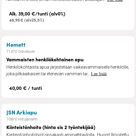
Alk. 39,00 €/tunti (alv0%)
48,95€ (alv25,5%)
– Vammaisten henkilökohtainen apu
Hemett
71470 Oravikoski
Vammaisten henkilökohtainen apu
Henkilökohtaista apua järjestetään vaikeavammaiselle henkilölle,
joka pitkäaikaisen tai etenevän vamman tai...
Lue lisää
40,00 € / tunti
– Kiinteistönhoito (hinta sis 2 työnteki
JSN Arkiapu
70870 Hiltulanlahti
Kiinteistönhoito (hinta sis 2 työntekijää)
Kiinteistönhoitotyöt ripsakasti ammattitaidolla . Huom! Ilmoitettu