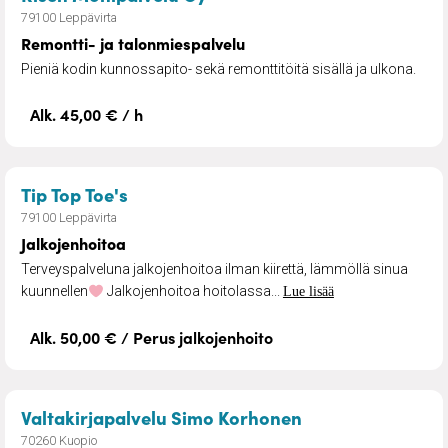
79100 Leppävirta
Remontti- ja talonmiespalvelu
Pieniä kodin kunnossapito- sekä remonttitöitä sisällä ja ulkona.
Alk. 45,00 € / h
– Jalkojenhoitoa
Tip Top Toe's
79100 Leppävirta
Jalkojenhoitoa
Terveyspalveluna jalkojenhoitoa ilman kiirettä, lämmöllä sinua
kuunnellen
Jalkojenhoitoa hoitolassa...
Lue lisää
Alk. 50,00 € / Perus jalkojenhoito
– Edunvalvontava
Valtakirjapalvelu Simo Korhonen
70260 Kuopio