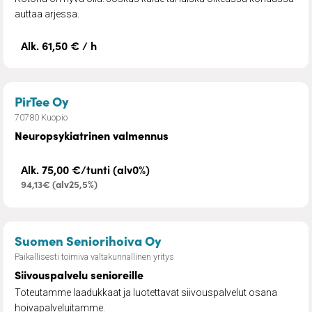
auttaa arjessa.
Alk. 61,50 € / h
– Neuropsykiatrinen valmennus
PirTee Oy
70780 Kuopio
Neuropsykiatrinen valmennus
Alk. 75,00 €/tunti (alv0%)
94,13€ (alv25,5%)
– Siivouspalvelu senioreil
Suomen Seniorihoiva Oy
Paikallisesti toimiva valtakunnallinen yritys
Siivouspalvelu senioreille
Toteutamme laadukkaat ja luotettavat siivouspalvelut osana
hoivapalveluitamme.