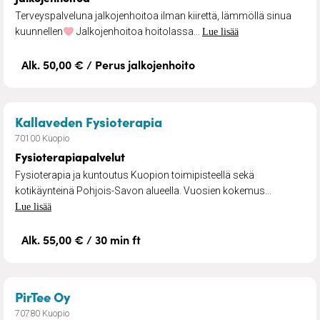
Terveyspalveluna jalkojenhoitoa ilman kiirettä, lämmöllä sinua
kuunnellen
Jalkojenhoitoa hoitolassa...
Lue lisää
Alk. 50,00 € / Perus jalkojenhoito
– Fysioterapiapalvelut
Kallaveden Fysioterapia
70100 Kuopio
Fysioterapiapalvelut
Fysioterapia ja kuntoutus Kuopion toimipisteellä sekä
kotikäynteinä Pohjois-Savon alueella. Vuosien kokemus...
Lue lisää
Alk. 55,00 € / 30 min ft
– Neuropsykiatrinen valmennus
PirTee Oy
70780 Kuopio