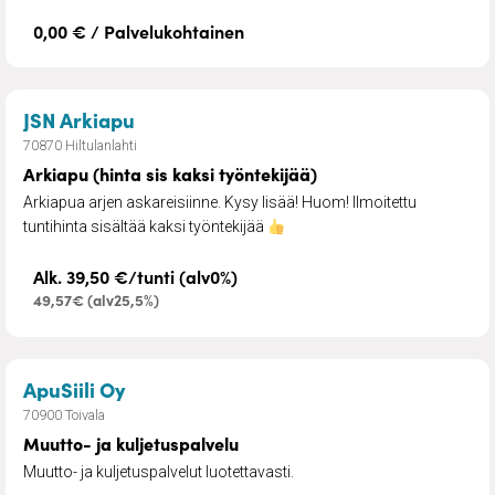
0,00 € / Palvelukohtainen
– Arkiapu (hinta sis kaksi työntekijää)
JSN Arkiapu
70870 Hiltulanlahti
Arkiapu (hinta sis kaksi työntekijää)
Arkiapua arjen askareisiinne. Kysy lisää! Huom! Ilmoitettu
tuntihinta sisältää kaksi työntekijää
Alk. 39,50 €/tunti (alv0%)
49,57€ (alv25,5%)
– Muutto- ja kuljetuspalvelu
ApuSiili Oy
70900 Toivala
Muutto- ja kuljetuspalvelu
Muutto- ja kuljetuspalvelut luotettavasti.