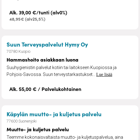
Alk. 39,00 €/tunti (alv0%)
48,95€ (alv25,5%)
– Hammashoito asi
Suun Terveyspalvelut Hymy Oy
70780 Kuopio
Hammashoito asiakkaan luona
Suuhygienistin palvelut kotiin tai laitokseen Kuopiossa ja
Pohjois-Savossa. Suun terveystarkastukset...
Lue lisää
Alk. 55,00 € / Palvelukohtainen
– Muutto- ja k
Käpylän muutto- ja kuljetus palvelu
77600 Suonenjoki
Muutto- ja kuljetus palvelu
Teemme kokonaisvaltaista muutto- ja kuljetuspalvelua, aina