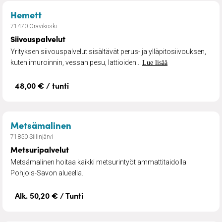
– Siivouspalvelut
Hemett
71470 Oravikoski
Siivouspalvelut
Yrityksen siivouspalvelut sisältävät perus- ja ylläpitosiivouksen,
kuten imuroinnin, vessan pesu, lattioiden...
Lue lisää
48,00 € / tunti
– Metsuripalvelut
Metsämalinen
71850 Siilinjärvi
Metsuripalvelut
Metsämalinen hoitaa kaikki metsurintyöt ammattitaidolla
Pohjois-Savon alueella.
Alk. 50,20 € / Tunti