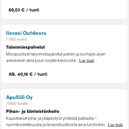
69,03 € / tunti
– Talonmiespalvelut
Iisvesi Outdoors
77800 Iisvesi
Talonmiespalvelut
Monipuoliset talonmiespalvelut pieniin ja isompiin arjen
askareisiin aina puun sisälle kannoista...
Lue lisää
Alk. 40,16 € / tunti
– Pihan- ja kiinteistönhoito
ApuSiili Oy
70900 Toivala
Pihan- ja kiinteistönhoito
Kausittaiset piha- ja ylläpitotyöt yhdestä paikasta –
nurmikonleikkuusta ja terassihuolloista aina lumitöihin...
Lue lisää