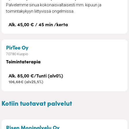
Palvelemme sinua kokonaisvaltaisesti mm. kipuun ja
toimintakykyyn liittyvissä ongelmissa.
Alk. 45,00 € / 45 min /kerta
– Toimintaterapia
PirTee Oy
70780 Kuopio
Toimintaterapia
Alk. 85,00 €/Tunti (alv0%)
106,68€ (alv25,5%)
Kotiin tuotavat palvelut
– Remontti- ja talonmiespal
Risen Monipalvelu Oy