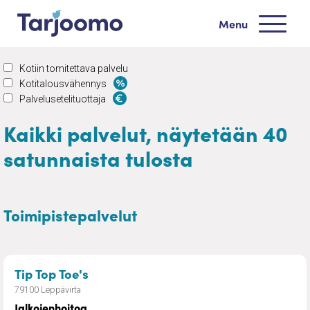
Siirry sisältöön
Menu
Tarjoomo etusivu
Kotiin tomitettava palvelu
Kotitalousvähennys
Palvelusetelituottaja
Kaikki palvelut, näytetään 40
satunnaista tulosta
Toimipistepalvelut
– Jalkojenhoitoa
Tip Top Toe's
79100 Leppävirta
Jalkojenhoitoa