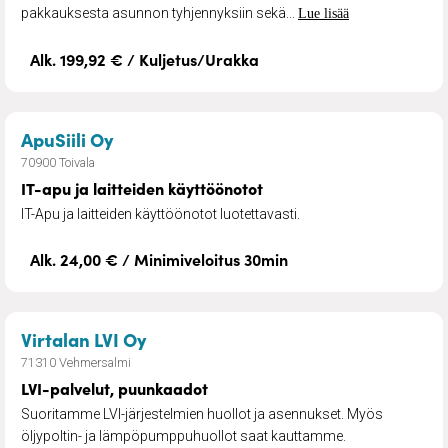
pakkauksesta asunnon tyhjennyksiin sekä...
Lue lisää
Alk. 199,92 € / Kuljetus/Urakka
– IT-apu ja laitteiden käyttöönotot
ApuSiili Oy
70900 Toivala
IT-apu ja laitteiden käyttöönotot
IT-Apu ja laitteiden käyttöönotot luotettavasti.
Alk. 24,00 € / Minimiveloitus 30min
– LVI-palvelut, puunkaadot
Virtalan LVI Oy
71310 Vehmersalmi
LVI-palvelut, puunkaadot
Suoritamme LVI-järjestelmien huollot ja asennukset. Myös
öljypoltin- ja lämpöpumppuhuollot saat kauttamme.