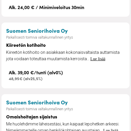
Alk. 24,00 € / Minimiveloitus 30min
– Kiireetön kotihoito
Suomen Seniorihoiva Oy
Paikallisesti toimiva valtakunnallinen yritys
Kiireetön kotihoito
Kiireetön kotihoito on asiakkaan kokonaisvaltaista auttamista
jota voidaan toteuttaa muutamista kerroista...
Lue lisää
Alk. 39,00 €/tunti (alv0%)
48,95€ (alv25,5%)
– Omaishoitajan sijaistus
Suomen Seniorihoiva Oy
Paikallisesti toimiva valtakunnallinen yritys
Omaishoitajan sijaistus
Me huolehdimme läheisestäsi, kun kaipaat lepohetken arkeesi.
Nimeämme teille oman henkilökohtaisen avustajan...
Lue lisää