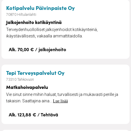
– Jalkojenhoito kotikä
Kotipalvelu Päivinpaiste Oy
70870 Hiltulanlahti
Jalkojenhoito kotikäyntinä
Terveydenhuollolliset jalkojenhoidot kotikäynteinä,
ikäystävällisesti, vakaalla ammattitaidolla.
Alk. 70,00 € / jalkojenhoito
– Matkahoivapalvelu
Tepi Terveyspalvelut Oy
73310 Tahkovuori
Matkahoivapalvelu
Vie sinut sinne mihin haluat, turvallisesti ja mukavasti perille ja
takaisin. Saattajina aina...
Lue lisää
Alk. 123,88 € / Tehtävä