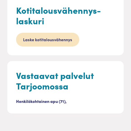
Kotitalousvähennys-
laskuri
Laske kotitalousvähennys
Vastaavat palvelut
Tarjoomossa
Henkilökohtainen apu (71),