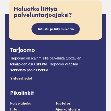
Haluatko liittyä
palveluntarjoajaksi?
Tutustu ja liity mukaan
Tarjoomo on ikäihmisille palveluita tuottavien
toimijoiden osuuskunta. Tarjoomo ylläpitää
sähköistä palveluhakua.
Yhteystiedot
Pikalinkit
Palveluhaku
Tuotetori
Info
Ajankohtaista