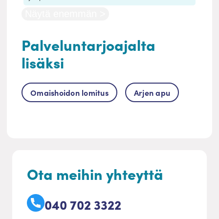
Näytä enemmän >
Palveluntarjoajalta
lisäksi
Omaishoidon lomitus
Arjen apu
Ota meihin yhteyttä
040 702 3322