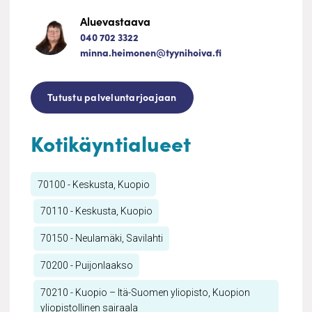
Aluevastaava
040 702 3322
minna.heimonen@tyynihoiva.fi
Tutustu palveluntarjoajaan
Kotikäyntialueet
70100 - Keskusta, Kuopio
70110 - Keskusta, Kuopio
70150 - Neulamäki, Savilahti
70200 - Puijonlaakso
70210 - Kuopio – Itä-Suomen yliopisto, Kuopion
yliopistollinen sairaala