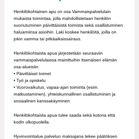
Henkilökohtainen apu on osa Vammaispalvelulain
mukaista toimintaa, jolla mahdollistetaan henkilön
suoriutuminen päivittäisistä toimista sekä osallistuminen
haluamiinsa asioihin. Laki koskee henkilöitä, joilla on
jokin vamma tai pitkäaikaissairaus.
Henkilökohtaista apua järjestetään seuraaviin
vammaispalvelulaissa mainittuihin itsenäisen elämän
osa-alueisiin:
• Päivittäiset toimet
• Työ ja opiskelu
• Vuorovaikutus, vapaa-ajan toiminta (esim.
matkustaminen), yhteiskunnallinen osallistuminen ja
sosiaalinen kanssakäyminen
Henkilökohtaista apua tulee saada sekä kotona että
kodin ulkopuolella.
Hyvinvointialue palvelun maksajana tekee päätöksen