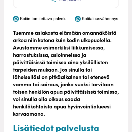
Kotiin tomitettava palvelu
Kotitalousvähennys
Tuemme asiakasta elämään omannäköistä
arkea niin kotona kuin kodin ulkopuolella.
Avustamme esimerkiksi liikkumisessa,
harrastuksissa, asioinneissa ja
päivittäisissä toimissa aina yksilöllisten
tarpeiden mukaan. Jos sinulla tai
läheiselläsi on pitkäaikainen tai etenevä
vamma tai sairaus, jonka vuoksi tarvitaan
toisen henkilön apua päivittäisissä toimissa,
voi sinulla olla oikeus saada
henkilökohtaista apua hyvinvointialueesi
korvaamana.
Lisätiedot palvelusta