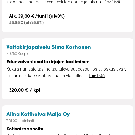
kroonisesti sairastuneen henkilön apuna ja tukena...
Lue lisää
Alk. 39,00 €/tunti (alv0%)
48,95€ (alv25,5%)
– Edunvalvontava
Valtakirjapalvelu Simo Korhonen
70260 Kuopio
Edunvalvontavaltakirjojen laatiminen
Kuka sinun asioitasi hoitaa tulevaisuudessa, jos et joskus pysty
hoitamaan kaikkea itse? Laadin yksilölliset...
Lue lisää
320,00 € / kpl
– Kotisairaanhoito
Alina Kotihoiva Maija Oy
73100 Lapinlahti
Kotisairaanhoito