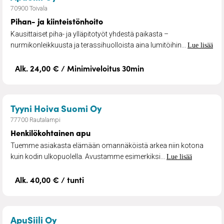
70900 Toivala
Pihan- ja kiinteistönhoito
Kausittaiset piha- ja ylläpitotyöt yhdestä paikasta –
nurmikonleikkuusta ja terassihuolloista aina lumitöihin...
Lue lisää
Alk. 24,00 € / Minimiveloitus 30min
– Henkilökohtainen apu
Tyyni Hoiva Suomi Oy
77700 Rautalampi
Henkilökohtainen apu
Tuemme asiakasta elämään omannäköistä arkea niin kotona
kuin kodin ulkopuolella. Avustamme esimerkiksi...
Lue lisää
Alk. 40,00 € / tunti
– Pihanhoito ja nurmikonleikkuu
ApuSiili Oy