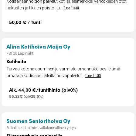
Kotisairaanhoidon palvelut kotiisi, esimerkiksi verikokeiden otot,
hakasten ja tikkien poistot ja...
Lue lisää
50,00 € / tunti
– Kotihoito
Alina Kotihoiva Maija Oy
73100 Lapinlahti
Kotihoito
Turvaa kotona asuminen ja varmista omannäköisesi elämä
omassa kodissasi! Meiltä hoivapalvelut...
Lue lisää
Alk. 44,00 €/tuntihinta (alv0%)
55,22€ (alv25,5%)
– Siivouspalvelu senioreil
Suomen Seniorihoiva Oy
Paikallisesti toimiva valtakunnallinen yritys
Siivouspalvelu senioreille