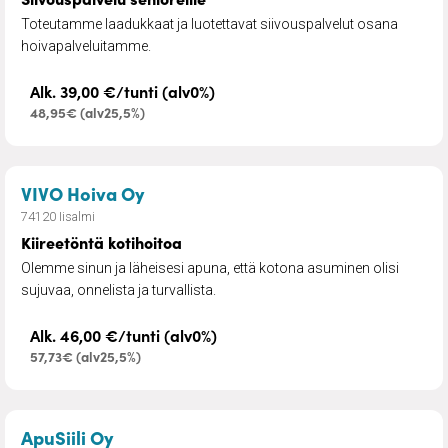
Toteutamme laadukkaat ja luotettavat siivouspalvelut osana
hoivapalveluitamme.
Alk. 39,00 €/tunti (alv0%)
48,95€ (alv25,5%)
– Kiireetöntä kotihoitoa
VIVO Hoiva Oy
74120 Iisalmi
Kiireetöntä kotihoitoa
Olemme sinun ja läheisesi apuna, että kotona asuminen olisi
sujuvaa, onnelista ja turvallista.
Alk. 46,00 €/tunti (alv0%)
57,73€ (alv25,5%)
– Lumityöt ja hiekoitukset
ApuSiili Oy