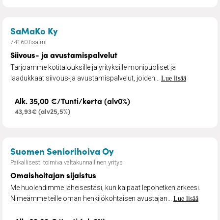
– Siivous- ja avustamispalvelut
SaMaKo Ky
74160 Iisalmi
Siivous- ja avustamispalvelut
Tarjoamme kotitalouksille ja yrityksille monipuoliset ja
laadukkaat siivous-ja avustamispalvelut, joiden...
Lue lisää
Alk. 35,00 €/Tunti/kerta (alv0%)
43,93€ (alv25,5%)
– Omaishoitajan sijaistus
Suomen Seniorihoiva Oy
Paikallisesti toimiva valtakunnallinen yritys
Omaishoitajan sijaistus
Me huolehdimme läheisestäsi, kun kaipaat lepohetken arkeesi.
Nimeämme teille oman henkilökohtaisen avustajan...
Lue lisää