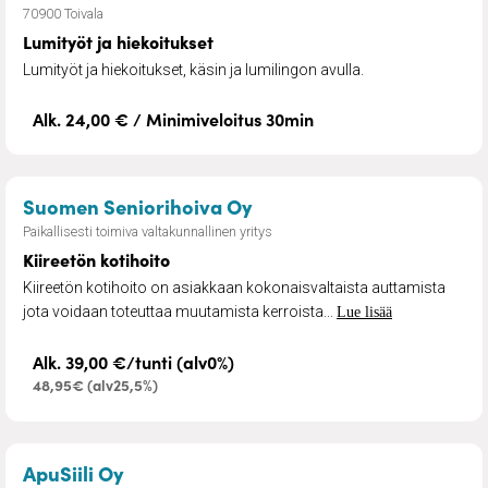
70900 Toivala
Lumityöt ja hiekoitukset
Lumityöt ja hiekoitukset, käsin ja lumilingon avulla.
Alk. 24,00 € / Minimiveloitus 30min
– Kiireetön kotihoito
Suomen Seniorihoiva Oy
Paikallisesti toimiva valtakunnallinen yritys
Kiireetön kotihoito
Kiireetön kotihoito on asiakkaan kokonaisvaltaista auttamista
jota voidaan toteuttaa muutamista kerroista...
Lue lisää
Alk. 39,00 €/tunti (alv0%)
48,95€ (alv25,5%)
– IT-apu ja laitteiden käyttöönotot
ApuSiili Oy