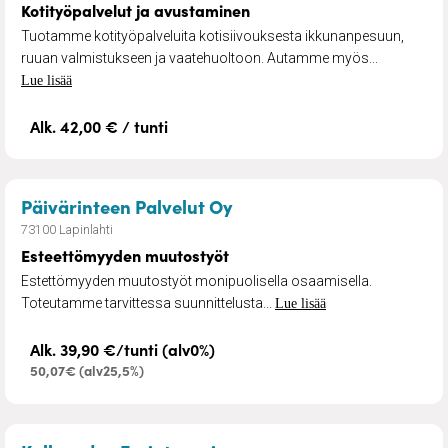
Kotityöpalvelut ja avustaminen
Tuotamme kotityöpalveluita kotisiivouksesta ikkunanpesuun,
ruuan valmistukseen ja vaatehuoltoon. Autamme myös...
Lue lisää
Alk. 42,00 € / tunti
– Esteettömyyden muuto
Päivärinteen Palvelut Oy
73100 Lapinlahti
Esteettömyyden muutostyöt
Estettömyyden muutostyöt monipuolisella osaamisella.
Toteutamme tarvittessa suunnittelusta...
Lue lisää
Alk. 39,90 €/tunti (alv0%)
50,07€ (alv25,5%)