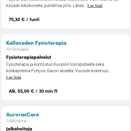
korjaan tietokoneita, puhelimia yms. Lähes...
Lue lisää
75,30 € / tunti
– Fysioterapiapalvelut
Kallaveden Fysioterapia
70100 Kuopio
Fysioterapiapalvelut
Fysioterapia ja kuntoutus Kuopion toimipisteellä sekä
kotikäynteinä Pohjois-Savon alueella. Vuosien kokemus...
Lue lisää
Alk. 55,00 € / 30 min ft
– Jalkahoitaja
AurorasCare
73300 Nilsiä
Jalkahoitaja