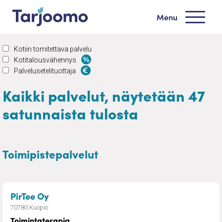
Siirry sisältöön
Menu
Tarjoomo etusivu
Kotiin tomitettava palvelu
Kotitalousvähennys
Palvelusetelituottaja
Kaikki palvelut, näytetään 47
satunnaista tulosta
Toimipistepalvelut
– Toimintaterapia
PirTee Oy
70780 Kuopio
Toimintaterapia