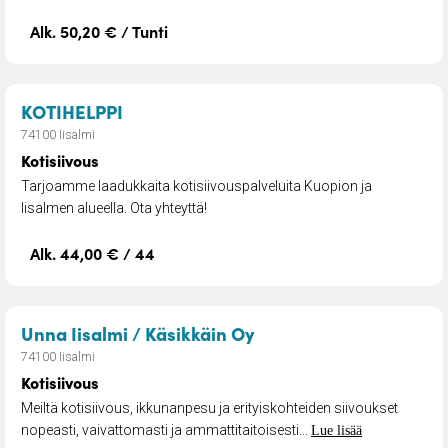
Alk. 50,20 € / Tunti
– Kotisiivous
KOTIHELPPI
74100 Iisalmi
Kotisiivous
Tarjoamme laadukkaita kotisiivouspalveluita Kuopion ja
Iisalmen alueella. Ota yhteyttä!
Alk. 44,00 € / 44
– Kotisiivous
Unna Iisalmi / Käsikkäin Oy
74100 Iisalmi
Kotisiivous
Meiltä kotisiivous, ikkunanpesu ja erityiskohteiden siivoukset
nopeasti, vaivattomasti ja ammattitaitoisesti...
Lue lisää