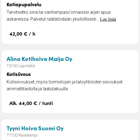
Kotiapupalvelu
Tarvitsetko sinä tai vanhempasi/omaisesi arjen apua
askareissa. Palvelut räätälöidään yksilöllisesti...
Lue lisää
42,00 € / h
– Kotisiivous
Alina Kotihoiva Maija Oy
73100 Lapinlahti
Kotisiivous
Kotisiivoukset, myös toimistojen ja taloyhtiöiden siivoukset
ammattitaidolla ja laatutakuulla.
Alk. 44,00 € / tunti
– Arjen apu
Tyyni Hoiva Suomi Oy
77700 Rautalampi