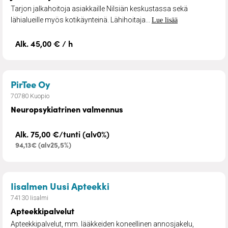
Tarjon jalkahoitoja asiakkaille Nilsiän keskustassa sekä
lähialueille myös kotikäynteinä. Lähihoitaja...
Lue lisää
Alk. 45,00 € / h
– Neuropsykiatrinen valmennus
PirTee Oy
70780 Kuopio
Neuropsykiatrinen valmennus
Alk. 75,00 €/tunti (alv0%)
94,13€ (alv25,5%)
– Apteekkipalvelut
Iisalmen Uusi Apteekki
74130 Iisalmi
Apteekkipalvelut
Apteekkipalvelut, mm. lääkkeiden koneellinen annosjakelu,