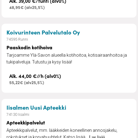
Alk. 39,00 €/tunti (alv0%)
48,95€ (alv25,5%)
– Paaskodin kotihoiva
Koivurinteen Palvelutalo Oy
74595 Runni
Paaskodin kotihoiva
Tarjoamme Ylä-Savon alueella kotihoitoa, kotisairaanhoitoa ja
tukipalveluja. Tutustu ja kysy lisää!
Alk. 44,00 €//h (alv0%)
55,22€ (alv25,5%)
– Apteekkipalvelut
Iisalmen Uusi Apteekki
74130 Iisalmi
Apteekkipalvelut
Apteekkipalvelut, mm. lääkkeiden koneellinen annosjakelu,
rokotukset ja korvahuuhtelut. Katso lisää...
Lue lisää