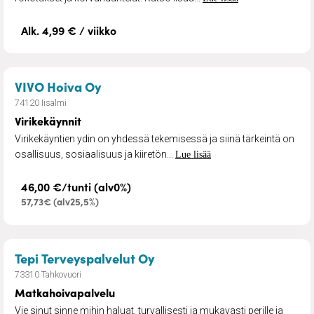
Alk. 4,99 € / viikko
– Virikekäynnit
VIVO Hoiva Oy
74120 Iisalmi
Virikekäynnit
Virikekäyntien ydin on yhdessä tekemisessä ja siinä tärkeintä on
osallisuus, sosiaalisuus ja kiiretön...
Lue lisää
46,00 €/tunti (alv0%)
57,73€ (alv25,5%)
– Matkahoivapalvelu
Tepi Terveyspalvelut Oy
73310 Tahkovuori
Matkahoivapalvelu
Vie sinut sinne mihin haluat, turvallisesti ja mukavasti perille ja