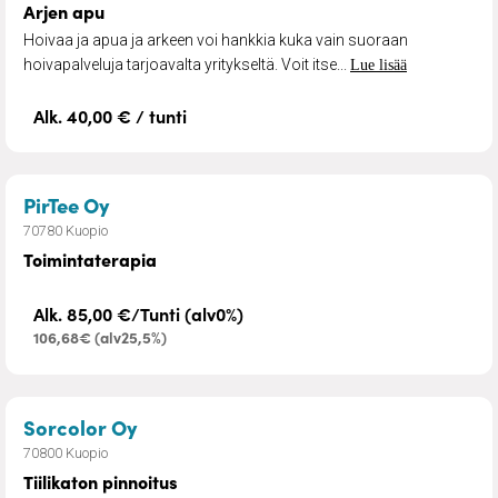
Arjen apu
Hoivaa ja apua ja arkeen voi hankkia kuka vain suoraan
hoivapalveluja tarjoavalta yritykseltä. Voit itse...
Lue lisää
Alk. 40,00 € / tunti
– Toimintaterapia
PirTee Oy
70780 Kuopio
Toimintaterapia
Alk. 85,00 €/Tunti (alv0%)
106,68€ (alv25,5%)
– Tiilikaton pinnoitus
Sorcolor Oy
70800 Kuopio
Tiilikaton pinnoitus