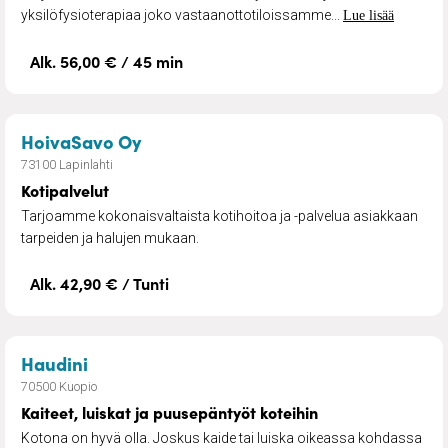
yksilöfysioterapiaa joko vastaanottotiloissamme...
Lue lisää
Alk. 56,00 € / 45 min
– Kotipalvelut
HoivaSavo Oy
73100 Lapinlahti
Kotipalvelut
Tarjoamme kokonaisvaltaista kotihoitoa ja -palvelua asiakkaan
tarpeiden ja halujen mukaan.
Alk. 42,90 € / Tunti
– Kaiteet, luiskat ja puusepäntyöt koteihin
Haudini
70500 Kuopio
Kaiteet, luiskat ja puusepäntyöt koteihin
Kotona on hyvä olla. Joskus kaide tai luiska oikeassa kohdassa