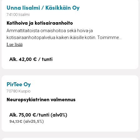
– Kotihoiva ja kotisai
Unna Iisalmi / Käsikkäin Oy
74100 Iisalmi
Kotihoiva ja kotisairaanhoito
Ammattitaitoista omaishoitoa sekä hoiva-ja
kotisairaanhoitopalvelua kaiken ikäisille kotiin. Toimimme...
Lue lisää
Alk. 42,00 € / tunti
– Neuropsykiatrinen valmennus
PirTee Oy
70780 Kuopio
Neuropsykiatrinen valmennus
Alk. 75,00 €/tunti (alv0%)
94,13€ (alv25,5%)