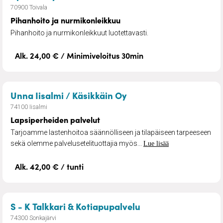
70900 Toivala
Pihanhoito ja nurmikonleikkuu
Pihanhoito ja nurmikonleikkuut luotettavasti.
Alk. 24,00 € / Minimiveloitus 30min
– Lapsiperheiden palv
Unna Iisalmi / Käsikkäin Oy
74100 Iisalmi
Lapsiperheiden palvelut
Tarjoamme lastenhoitoa säännölliseen ja tilapäiseen tarpeeseen
sekä olemme palvelusetelituottajia myös...
Lue lisää
Alk. 42,00 € / tunti
– Omaishoidon sija
S - K Talkkari & Kotiapupalvelu
74300 Sonkajärvi