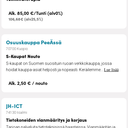
Alk. 85,00 €/Tunti (alv0%)
106,68€ (alv25,5%)
– S-Kaupat Nouto
Osuuskauppa PeeÄssä
70700 Kuopio
S-Kaupat Nouto
S-kaupat on Suomen suosituin ruoan verkkokauppa, jossa
hoidat kauppa-asiat helposti ja nopeasti. Keräilemme...
Lue lisää
Alk. 2,50 € / nouto
– Tietokoneiden vianmääritys ja korjaus
JH-ICT
74130 Iisalmi
Tietokoneiden vianmääritys ja korjaus
Tarjoan palveluita tietoteknisissä haasteissa. Vianmääritän ja