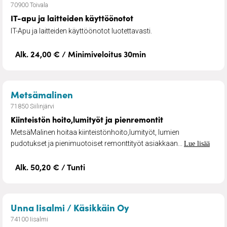
70900 Toivala
IT-apu ja laitteiden käyttöönotot
IT-Apu ja laitteiden käyttöönotot luotettavasti.
Alk. 24,00 € / Minimiveloitus 30min
– Kiinteistön hoito,lumityöt ja pien
Metsämalinen
71850 Siilinjärvi
Kiinteistön hoito,lumityöt ja pienremontit
MetsäMalinen hoitaa kiinteistönhoito,lumityöt, lumien
pudotukset ja pienimuotoiset remonttityöt asiakkaan...
Lue lisää
Alk. 50,20 € / Tunti
– Kotityöpalvelut ja a
Unna Iisalmi / Käsikkäin Oy
74100 Iisalmi