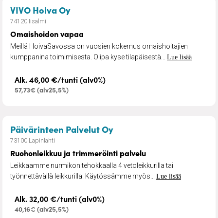
– Omaishoidon vapaa
VIVO Hoiva Oy
74120 Iisalmi
Omaishoidon vapaa
Meillä HoivaSavossa on vuosien kokemus omaishoitajien
kumppanina toimimisesta. Olipa kyse tilapäisestä...
Lue lisää
Alk. 46,00 €/tunti (alv0%)
57,73€ (alv25,5%)
– Ruohonleikkuu ja trimm
Päivärinteen Palvelut Oy
73100 Lapinlahti
Ruohonleikkuu ja trimmeröinti palvelu
Leikkaamme nurmikon tehokkaalla 4 vetoleikkurilla tai
työnnettävällä leikkurilla. Käytössämme myös...
Lue lisää
Alk. 32,00 €/tunti (alv0%)
40,16€ (alv25,5%)