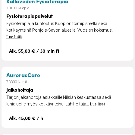
– Fysioterapiapalvelut
Kallaveden Fysioterapia
70100 Kuopio
Fysioterapiapalvelut
Fysioterapia ja kuntoutus Kuopion toimipisteellä sekä
kotikäynteinä Pohjois-Savon alueella. Vuosien kokemus...
Lue lisää
Alk. 55,00 € / 30 min ft
– Jalkahoitaja
AurorasCare
73300 Nilsiä
Jalkahoitaja
Tarjon jalkahoitoja asiakkaille Nilsiän keskustassa sekä
lähialueille myös kotikäynteinä. Lähihoitaja...
Lue lisää
Alk. 45,00 € / h