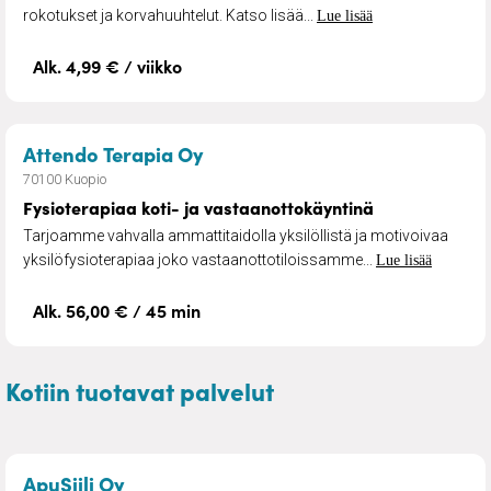
rokotukset ja korvahuuhtelut. Katso lisää...
Lue lisää
Alk. 4,99 € / viikko
– Fysioterapiaa koti- ja vasta
Attendo Terapia Oy
70100 Kuopio
Fysioterapiaa koti- ja vastaanottokäyntinä
Tarjoamme vahvalla ammattitaidolla yksilöllistä ja motivoivaa
yksilöfysioterapiaa joko vastaanottotiloissamme...
Lue lisää
Alk. 56,00 € / 45 min
Kotiin tuotavat palvelut
– Pihan- ja kiinteistönhoito
ApuSiili Oy