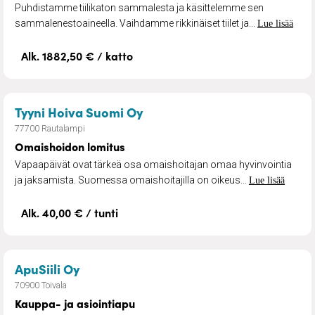
Puhdistamme tiilikaton sammalesta ja käsittelemme sen
sammalenestoaineella. Vaihdamme rikkinäiset tiilet ja...
Lue lisää
Alk. 1882,50 € / katto
– Omaishoidon lomitus
Tyyni Hoiva Suomi Oy
77700 Rautalampi
Omaishoidon lomitus
Vapaapäivät ovat tärkeä osa omaishoitajan omaa hyvinvointia
ja jaksamista. Suomessa omaishoitajilla on oikeus...
Lue lisää
Alk. 40,00 € / tunti
– Kauppa- ja asiointiapu
ApuSiili Oy
70900 Toivala
Kauppa- ja asiointiapu