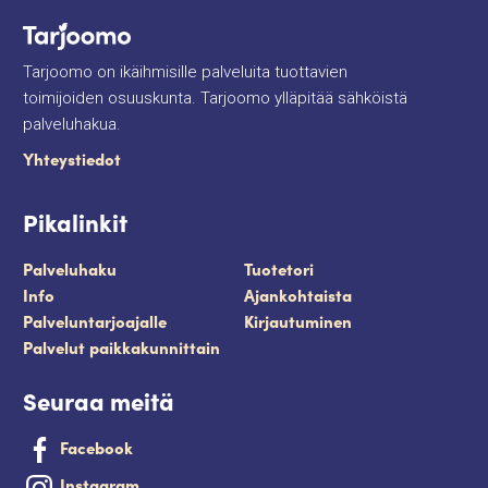
Tarjoomo on ikäihmisille palveluita tuottavien
toimijoiden osuuskunta. Tarjoomo ylläpitää sähköistä
palveluhakua.
Yhteystiedot
Pikalinkit
Palveluhaku
Tuotetori
Info
Ajankohtaista
Palveluntarjoajalle
Kirjautuminen
Palvelut paikkakunnittain
Seuraa meitä
Facebook
Instagram