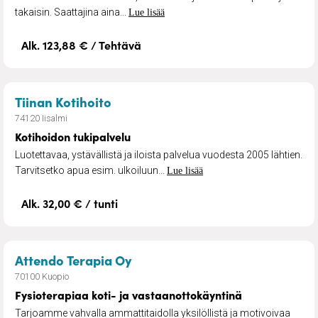
takaisin. Saattajina aina...
Lue lisää
Alk. 123,88 € / Tehtävä
– Kotihoidon tukipalvelu
Tiinan Kotihoito
74120 Iisalmi
Kotihoidon tukipalvelu
Luotettavaa, ystävällistä ja iloista palvelua vuodesta 2005 lähtien.
Tarvitsetko apua esim. ulkoiluun...
Lue lisää
Alk. 32,00 € / tunti
– Fysioterapiaa koti- ja vasta
Attendo Terapia Oy
70100 Kuopio
Fysioterapiaa koti- ja vastaanottokäyntinä
Tarjoamme vahvalla ammattitaidolla yksilöllistä ja motivoivaa