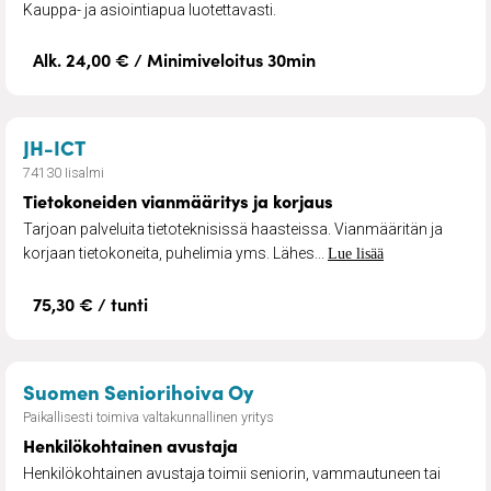
Kauppa- ja asiointiapua luotettavasti.
Alk. 24,00 € / Minimiveloitus 30min
– Tietokoneiden vianmääritys ja korjaus
JH-ICT
74130 Iisalmi
Tietokoneiden vianmääritys ja korjaus
Tarjoan palveluita tietoteknisissä haasteissa. Vianmääritän ja
korjaan tietokoneita, puhelimia yms. Lähes...
Lue lisää
75,30 € / tunti
– Henkilökohtainen avus
Suomen Seniorihoiva Oy
Paikallisesti toimiva valtakunnallinen yritys
Henkilökohtainen avustaja
Henkilökohtainen avustaja toimii seniorin, vammautuneen tai