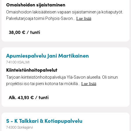
Omaishoidon sijaistaminen
Omaishoidon lakisääteisen vapaan sijaistaminen ja kotiaputyöt.
Palvelutarjoaja toimii Pohjois-Savon...
Lue lisää
38,00 € / tunti
– Kiinteistönhoi
Apumiespalvelu Jani Martikainen
74100 IISALMI
Kiinteistönhoitopalvelut
Tarjoan kiinteistönhoitopalveluja Ylä-Savon alueella. Oli sinun
projektisi iso tai pieni kotona tai mökillä...
Lue lisää
Alk. 43,93 € / tunti
– Kotiapupalvelu
S - K Talkkari & Kotiapupalvelu
74300 Sonkajärvi