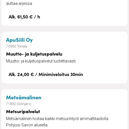
auttaa arjessa.
Alk. 61,50 € / h
– Muutto- ja kuljetuspalvelu
ApuSiili Oy
70900 Toivala
Muutto- ja kuljetuspalvelu
Muutto- ja kuljetuspalvelut luotettavasti.
Alk. 24,00 € / Minimiveloitus 30min
– Metsuripalvelut
Metsämalinen
71850 Siilinjärvi
Metsuripalvelut
Metsämalinen hoitaa kaikki metsurintyöt ammattitaidolla
Pohjois-Savon alueella.