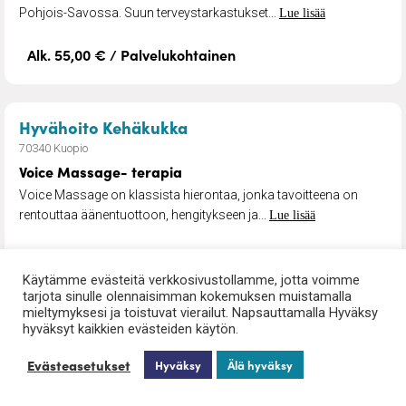
Pohjois-Savossa. Suun terveystarkastukset...
Lue lisää
Alk. 55,00 € / Palvelukohtainen
– Voice Massage- terapia
Hyvähoito Kehäkukka
70340 Kuopio
Voice Massage- terapia
Voice Massage on klassista hierontaa, jonka tavoitteena on
rentouttaa äänentuottoon, hengitykseen ja...
Lue lisää
Alk. 65,00 € / käynti
Käytämme evästeitä verkkosivustollamme, jotta voimme
tarjota sinulle olennaisimman kokemuksen muistamalla
mieltymyksesi ja toistuvat vierailut. Napsauttamalla Hyväksy
– Arjen apu
Tyyni Hoiva Suomi Oy
hyväksyt kaikkien evästeiden käytön.
77700 Rautalampi
Evästeasetukset
Hyväksy
Älä hyväksy
Arjen apu
Hoivaa ja apua ja arkeen voi hankkia kuka vain suoraan