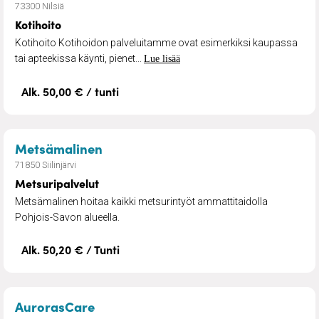
73300 Nilsiä
Kotihoito
Kotihoito Kotihoidon palveluitamme ovat esimerkiksi kaupassa
tai apteekissa käynti, pienet...
Lue lisää
Alk. 50,00 € / tunti
– Metsuripalvelut
Metsämalinen
71850 Siilinjärvi
Metsuripalvelut
Metsämalinen hoitaa kaikki metsurintyöt ammattitaidolla
Pohjois-Savon alueella.
Alk. 50,20 € / Tunti
– Lähihoitaja, lähelläsi
AurorasCare