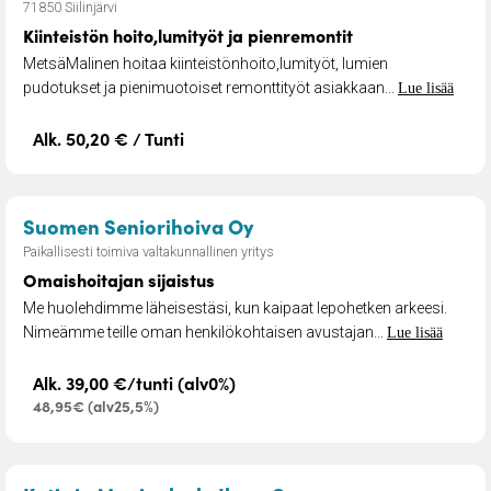
71850 Siilinjärvi
Kiinteistön hoito,lumityöt ja pienremontit
MetsäMalinen hoitaa kiinteistönhoito,lumityöt, lumien
pudotukset ja pienimuotoiset remonttityöt asiakkaan...
Lue lisää
Alk. 50,20 € / Tunti
– Omaishoitajan sijaistus
Suomen Seniorihoiva Oy
Paikallisesti toimiva valtakunnallinen yritys
Omaishoitajan sijaistus
Me huolehdimme läheisestäsi, kun kaipaat lepohetken arkeesi.
Nimeämme teille oman henkilökohtaisen avustajan...
Lue lisää
Alk. 39,00 €/tunti (alv0%)
48,95€ (alv25,5%)