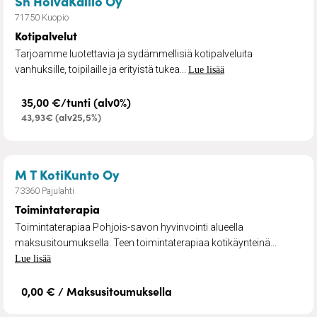
– Kotipalvelut
Sh HoivaKallio Oy
71750 Kuopio
Kotipalvelut
Tarjoamme luotettavia ja sydämmellisiä kotipalveluita
vanhuksille, toipilaille ja erityistä tukea...
Lue lisää
35,00 €/tunti (alv0%)
43,93€ (alv25,5%)
– Toimintaterapia
M T KotiKunto Oy
73360 Pajulahti
Toimintaterapia
Toimintaterapiaa Pohjois-savon hyvinvointi alueella
maksusitoumuksella. Teen toimintaterapiaa kotikäynteinä...
Lue lisää
0,00 € / Maksusitoumuksella