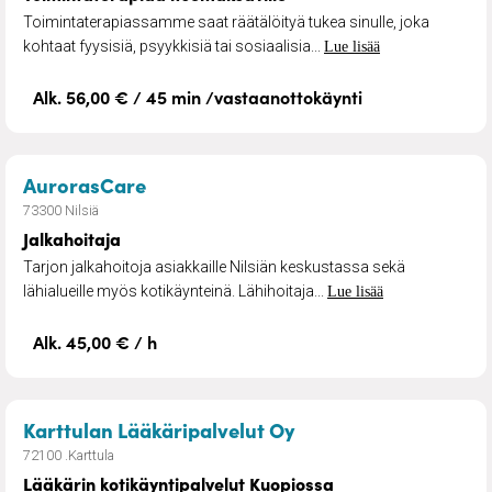
Toimintaterapiassamme saat räätälöityä tukea sinulle, joka
kohtaat fyysisiä, psyykkisiä tai sosiaalisia...
Lue lisää
Alk. 56,00 € / 45 min /vastaanottokäynti
– Jalkahoitaja
AurorasCare
73300 Nilsiä
Jalkahoitaja
Tarjon jalkahoitoja asiakkaille Nilsiän keskustassa sekä
lähialueille myös kotikäynteinä. Lähihoitaja...
Lue lisää
Alk. 45,00 € / h
– Lääkärin kotikäynt
Karttulan Lääkäripalvelut Oy
72100 .Karttula
Lääkärin kotikäyntipalvelut Kuopiossa