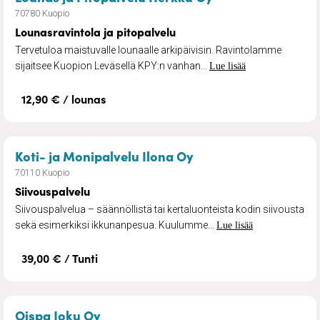
70780 Kuopio
Lounasravintola ja pitopalvelu
Tervetuloa maistuvalle lounaalle arkipäivisin. Ravintolamme
sijaitsee Kuopion Leväsellä KPY:n vanhan...
Lue lisää
12,90 € / lounas
– Siivouspalvelu
Koti- ja Monipalvelu Ilona Oy
70110 Kuopio
Siivouspalvelu
Siivouspalvelua – säännöllistä tai kertaluonteista kodin siivousta
sekä esimerkiksi ikkunanpesua. Kuulumme...
Lue lisää
39,00 € / Tunti
– Käsilumityöt
Oispa Joku Oy