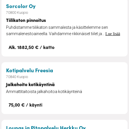
– Tiilikaton pinnoitus
Sorcolor Oy
70800 Kuopio
Tiilikaton pinnoitus
Puhdistamme tiilikaton sammalesta ja käsittelemme sen
sammalenestoaineella. Vaihdamme rikkinäiset tiilet ja...
Lue lisää
Alk. 1882,50 € / katto
– Jalkahoito kotikäyntinä
Kotipalvelu Freesia
70840 Kuopio
Jalkahoito kotikäyntinä
Ammattitaitoista jalkahoitoa kotikäynteinä
75,00 € / käynti
– Lounasravintola
Lounas ja Pitopalvelu Herkku Oy