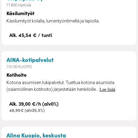
71890 Hamula
Käsilumityöt
Käsilumityöt kolalla, lumentyöntimellä ja lapiolla.
Alk. 45,54 € / tunti
– Kotihoito
AINA-kotipalvelut
70100 KUOPIO
Kotihoito
Kotona asumisen tukipalvelut. Tuettua kotona asumista
(säännöllinen kotihoito) järjestetään henkilöille...
Lue lisää
Alk. 39,00 €/h (alv0%)
48,95€ (alv25,5%)
– Kotisairaanhoito
Alina Kuopio, keskusta