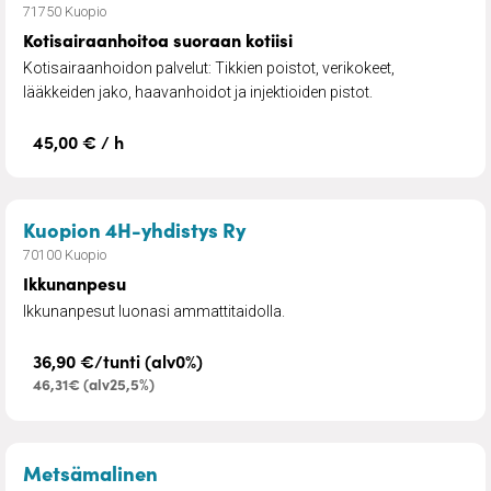
71750 Kuopio
Kotisairaanhoitoa suoraan kotiisi
Kotisairaanhoidon palvelut: Tikkien poistot, verikokeet,
lääkkeiden jako, haavanhoidot ja injektioiden pistot.
45,00 € / h
– Ikkunanpesu
Kuopion 4H-yhdistys Ry
70100 Kuopio
Ikkunanpesu
Ikkunanpesut luonasi ammattitaidolla.
36,90 €/tunti (alv0%)
46,31€ (alv25,5%)
– Kiinteistön hoito,lumityöt ja pien
Metsämalinen