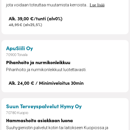
jota voidaan toteuttaa muutamista kerroista...
Lue lisää
Alk. 39,00 €/tunti (alv0%)
48,95€ (alv25,5%)
– Pihanhoito ja nurmikonleikkuu
ApuSiili Oy
70900 Toivala
Pihanhoito ja nurmikonleikkuu
Pihanhoito ja nurmikonleikkuut luotettavasti.
Alk. 24,00 € / Minimiveloitus 30min
– Hammashoito asi
Suun Terveyspalvelut Hymy Oy
70780 Kuopio
Hammashoito asiakkaan luona
Suuhygienistin palvelut kotiin tai laitokseen Kuopiossa ja