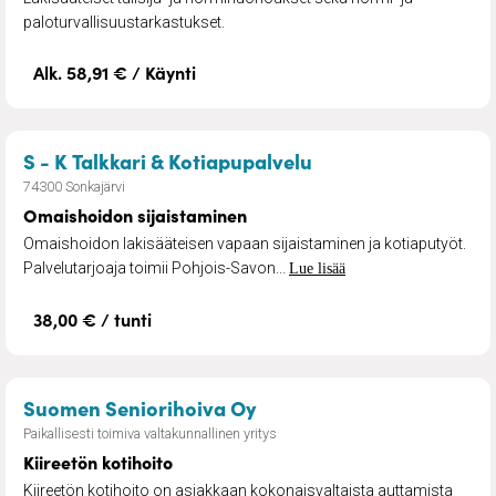
paloturvallisuustarkastukset.
Alk. 58,91 € / Käynti
– Omaishoidon sija
S - K Talkkari & Kotiapupalvelu
74300 Sonkajärvi
Omaishoidon sijaistaminen
Omaishoidon lakisääteisen vapaan sijaistaminen ja kotiaputyöt.
Palvelutarjoaja toimii Pohjois-Savon...
Lue lisää
38,00 € / tunti
– Kiireetön kotihoito
Suomen Seniorihoiva Oy
Paikallisesti toimiva valtakunnallinen yritys
Kiireetön kotihoito
Kiireetön kotihoito on asiakkaan kokonaisvaltaista auttamista