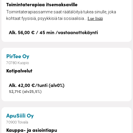
Toimintaterapiaa itsemaksaville
Toimintaterapiassamme saat räätälöityä tukea sinulle, joka
kohtaat fyysisiä, psyykkisiä tai sosiaalisia...
Lue lisää
Alk. 56,00 € / 45 min /vastaanottokäynti
– Kotipalvelut
PirTee Oy
70780 Kuopio
Kotipalvelut
Alk. 42,00 €/tunti (alv0%)
52,71€ (alv25,5%)
– Kauppa- ja asiointiapu
ApuSiili Oy
70900 Toivala
Kauppa- ja asiointiapu