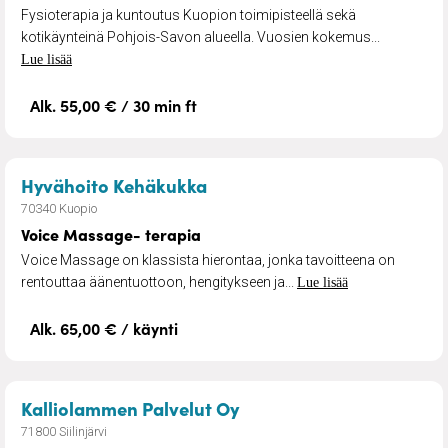
Fysioterapia ja kuntoutus Kuopion toimipisteellä sekä
kotikäynteinä Pohjois-Savon alueella. Vuosien kokemus...
Lue lisää
Alk. 55,00 € / 30 min ft
– Voice Massage- terapia
Hyvähoito Kehäkukka
70340 Kuopio
Voice Massage- terapia
Voice Massage on klassista hierontaa, jonka tavoitteena on
rentouttaa äänentuottoon, hengitykseen ja...
Lue lisää
Alk. 65,00 € / käynti
– Pitopalvelu
Kalliolammen Palvelut Oy
71800 Siilinjärvi