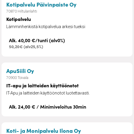
– Kotipalvelu
Kotipalvelu Päivinpaiste Oy
70870 Hiltulanlahti
Kotipalvelu
Lämminhenkistä kotipalvelua arkesi tueksi
Alk. 40,00 €/tunti (alv0%)
50,20€ (alv25,5%)
– IT-apu ja laitteiden käyttöönotot
ApuSiili Oy
70900 Toivala
IT-apu ja laitteiden käyttöönotot
IT-Apu ja laitteiden käyttöönotot luotettavasti.
Alk. 24,00 € / Minimiveloitus 30min
– Kiinteistöhuolto
Koti- ja Monipalvelu Ilona Oy