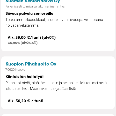
– Siivouspalvelu senioreil
Suomen Seniorihoiva Oy
Paikallisesti toimiva valtakunnallinen yritys
Siivouspalvelu senioreille
Toteutamme laadukkaat ja luotettavat siivouspalvelut osana
hoivapalveluitamme.
Alk. 39,00 €/tunti (alv0%)
48,95€ (alv25,5%)
– Kiinteistön hoitotyöt
Kuopion Pihahuolto Oy
70620 Kuopio
Kiinteistön hoitotyöt
Pihan hoitotyöt, sisältäen puiden ja pensaiden leikkaukset sekä
istutusten teot. Maanrakennus- ja...
Lue lisää
Alk. 50,20 € / tunti