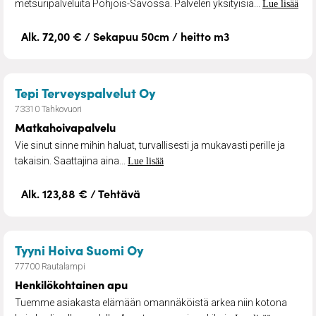
metsuripalveluita Pohjois-Savossa. Palvelen yksityisiä...
Lue lisää
Alk. 72,00 € / Sekapuu 50cm / heitto m3
– Matkahoivapalvelu
Tepi Terveyspalvelut Oy
73310 Tahkovuori
Matkahoivapalvelu
Vie sinut sinne mihin haluat, turvallisesti ja mukavasti perille ja
takaisin. Saattajina aina...
Lue lisää
Alk. 123,88 € / Tehtävä
– Henkilökohtainen apu
Tyyni Hoiva Suomi Oy
77700 Rautalampi
Henkilökohtainen apu
Tuemme asiakasta elämään omannäköistä arkea niin kotona