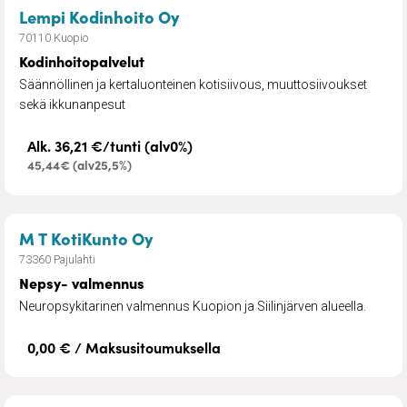
– Kodinhoitopalvelut
Lempi Kodinhoito Oy
70110 Kuopio
Kodinhoitopalvelut
Säännöllinen ja kertaluonteinen kotisiivous, muuttosiivoukset
sekä ikkunanpesut
Alk. 36,21 €/tunti (alv0%)
45,44€ (alv25,5%)
– Nepsy- valmennus
M T KotiKunto Oy
73360 Pajulahti
Nepsy- valmennus
Neuropsykitarinen valmennus Kuopion ja Siilinjärven alueella.
0,00 € / Maksusitoumuksella