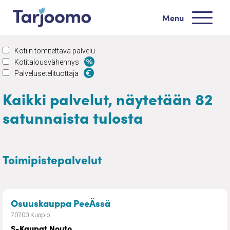
Siirry sisältöön
Menu
Tarjoomo etusivu
Kotiin tomitettava palvelu
Kotitalousvähennys
Palvelusetelituottaja
Kaikki palvelut, näytetään 82
satunnaista tulosta
Toimipistepalvelut
– S-Kaupat Nouto
Osuuskauppa PeeÄssä
70700 Kuopio
S-Kaupat Nouto