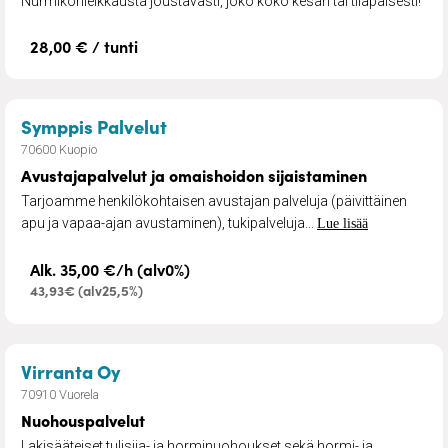
Nurmikonleikkausta joustavasti, joko koko kesän tai tilapäisesti!
28,00 € / tunti
– Avustajapalvelut ja omaishoid
Symppis Palvelut
70600 Kuopio
Avustajapalvelut ja omaishoidon sijaistaminen
Tarjoamme henkilökohtaisen avustajan palveluja (päivittäinen
apu ja vapaa-ajan avustaminen), tukipalveluja...
Lue lisää
Alk. 35,00 €/h (alv0%)
43,93€ (alv25,5%)
– Nuohouspalvelut
Virranta Oy
70910 Vuorela
Nuohouspalvelut
Lakisääteiset tulisija- ja horminuohoukset sekä hormi- ja