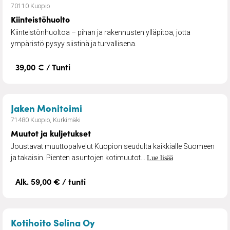
70110 Kuopio
Kiinteistöhuolto
Kiinteistönhuoltoa – pihan ja rakennusten ylläpitoa, jotta
ympäristö pysyy siistinä ja turvallisena.
39,00 € / Tunti
– Muutot ja kuljetukset
Jaken Monitoimi
71480 Kuopio, Kurkimäki
Muutot ja kuljetukset
Joustavat muuttopalvelut Kuopion seudulta kaikkialle Suomeen
ja takaisin. Pienten asuntojen kotimuutot...
Lue lisää
Alk. 59,00 € / tunti
– Kotihoito
Kotihoito Selina Oy