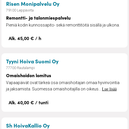
– Remontti- ja talonmiespal
Risen Monipalvelu Oy
79100 Leppävirta
Remontti- ja talonmiespalvelu
Pieniä kodin kunnossapito- sekä remonttitöitä sisällä ja ulkona.
Alk. 45,00 € / h
– Omaishoidon lomitus
Tyyni Hoiva Suomi Oy
77700 Rautalampi
Omaishoidon lomitus
Vapaapäivät ovat tärkeä osa omaishoitajan omaa hyvinvointia
ja jaksamista. Suomessa omaishoitajilla on oikeus...
Lue lisää
Alk. 40,00 € / tunti
– Kotisairaanhoitoa suoraan kot
Sh HoivaKallio Oy