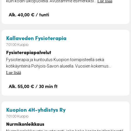
kuin kodin ulkopuolella. Avustamme esimerkiksi...
Lue lisää
Alk. 40,00 € / tunti
– Fysioterapiapalvelut
Kallaveden Fysioterapia
70100 Kuopio
Fysioterapiapalvelut
Fysioterapia ja kuntoutus Kuopion toimipisteellä sekä
kotikäynteinä Pohjois-Savon alueella. Vuosien kokemus...
Lue lisää
Alk. 55,00 € / 30 min ft
– Nurmikonleikkaus
Kuopion 4H-yhdistys Ry
70100 Kuopio
Nurmikonleikkaus