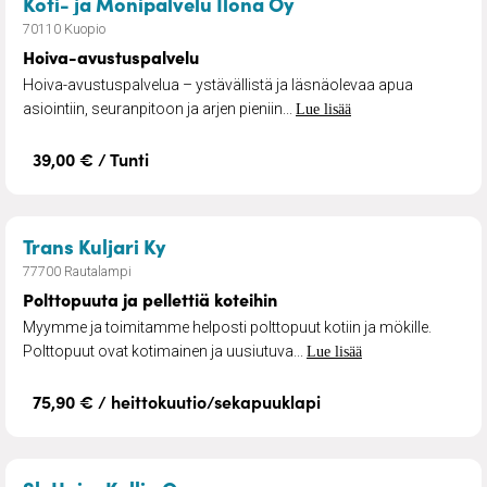
– Hoiva-avustuspalv
Koti- ja Monipalvelu Ilona Oy
70110 Kuopio
Hoiva-avustuspalvelu
Hoiva-avustuspalvelua – ystävällistä ja läsnäolevaa apua
asiointiin, seuranpitoon ja arjen pieniin...
Lue lisää
39,00 € / Tunti
– Polttopuuta ja pellettiä koteihin
Trans Kuljari Ky
77700 Rautalampi
Polttopuuta ja pellettiä koteihin
Myymme ja toimitamme helposti polttopuut kotiin ja mökille.
Polttopuut ovat kotimainen ja uusiutuva...
Lue lisää
75,90 € / heittokuutio/sekapuuklapi