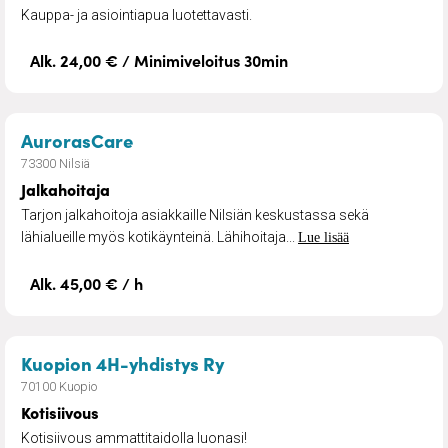
Kauppa- ja asiointiapua luotettavasti.
Alk. 24,00 € / Minimiveloitus 30min
– Jalkahoitaja
AurorasCare
73300 Nilsiä
Jalkahoitaja
Tarjon jalkahoitoja asiakkaille Nilsiän keskustassa sekä
lähialueille myös kotikäynteinä. Lähihoitaja...
Lue lisää
Alk. 45,00 € / h
– Kotisiivous
Kuopion 4H-yhdistys Ry
70100 Kuopio
Kotisiivous
Kotisiivous ammattitaidolla luonasi!