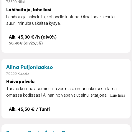
73300 Nilsiä
Lähihoitaja, lähelläsi
Lähihoitaja palveluita, kotiovelle tuotuna. Olipa tarve pieni tai
suuri, minulta uskaltaa kysyä.
Alk. 45,00 €/h (alv0%)
56,48€ (alv25,5%)
– Hoivapalvelu
Alina Puijonlaakso
70200 Kuopio
Hoivapalvelu
Turvaa kotona asuminen ja varmista omannäköisesi elämä
omassa kodissasi! Alinan hoivapalvelut sinulle tarjoaa...
Lue lisää
Alk. 45,50 € / Tunti