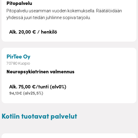
Pitopalvelu
Pitopalvelu useamman vuoden kokemuksella. Räätälöidään
yhdessä juuri teidän juhliinne sopiva tarjoilu.
Alk. 20,00 € / henkilö
– Neuropsykiatrinen valmennus
PirTee Oy
70780 Kuopio
Neuropsykiatrinen valmennus
Alk. 75,00 €/tunti (alv0%)
94,13€ (alv25,5%)
Kotiin tuotavat palvelut