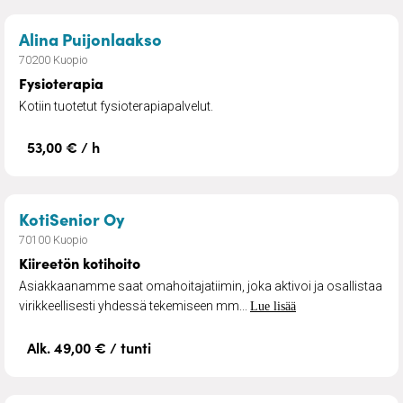
– Fysioterapia
Alina Puijonlaakso
70200 Kuopio
Fysioterapia
Kotiin tuotetut fysioterapiapalvelut.
53,00 € / h
– Kiireetön kotihoito
KotiSenior Oy
70100 Kuopio
Kiireetön kotihoito
Asiakkaanamme saat omahoitajatiimin, joka aktivoi ja osallistaa
virikkeellisesti yhdessä tekemiseen mm...
Lue lisää
Alk. 49,00 € / tunti