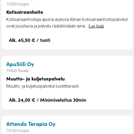
70200 Kuopio
Kotisairaanhoito
Kotisairaanhoitaja apuna arjessa Alinan kotisairaanhoitopalvelut
ovat joustavia ja palvelu räätälöidään aina...
Lue lisää
Alk. 45,50 € / tunti
– Muutto- ja kuljetuspalvelu
ApuSiili Oy
70900 Toivala
Muutto- ja kuljetuspalvelu
Muutto- ja kuljetuspalvelut luotettavasti.
Alk. 24,00 € / Minimiveloitus 30min
– Toimintaterapiaa itsemaksav
Attendo Terapia Oy
70100 Kuopio