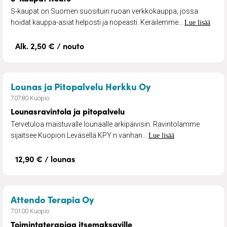
S-kaupat on Suomen suosituin ruoan verkkokauppa, jossa
hoidat kauppa-asiat helposti ja nopeasti. Keräilemme...
Lue lisää
Alk. 2,50 € / nouto
– Lounasravintola
Lounas ja Pitopalvelu Herkku Oy
70780 Kuopio
Lounasravintola ja pitopalvelu
Tervetuloa maistuvalle lounaalle arkipäivisin. Ravintolamme
sijaitsee Kuopion Leväsellä KPY:n vanhan...
Lue lisää
12,90 € / lounas
– Toimintaterapiaa itsemaksav
Attendo Terapia Oy
70100 Kuopio
Toimintaterapiaa itsemaksaville