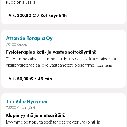
Kuopion alueella.
Alk. 200,80 € / Kotikäynti 1h
– Fysioterapiaa koti- ja vasta
Attendo Terapia Oy
70100 Kuopio
Fysioterapiaa koti- ja vastaanottokäyntinä
Tarjoamme vahvalla ammattitaidolla yksilöllistä ja motivoivaa
yksilöfysioterapiaa joko vastaanottotiloissamme...
Lue lisää
Alk. 56,00 € / 45 min
– Klapimyyntiä ja metsuritöitä
Tmi Ville Hynynen
73200 Varpaisjärvi
Klapimyyntiä ja metsuritöitä
Myymme polttopuita sekä tarjoaa traktoriurakointi- ja