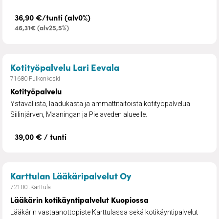
36,90 €/tunti (alv0%)
46,31€ (alv25,5%)
– Kotityöpalvelu
Kotityöpalvelu Lari Eevala
71680 Pulkonkoski
Kotityöpalvelu
Ystävällistä, laadukasta ja ammattitaitoista kotityöpalvelua
Siilinjärven, Maaningan ja Pielaveden alueelle.
39,00 € / tunti
– Lääkärin kotikäynt
Karttulan Lääkäripalvelut Oy
72100 .Karttula
Lääkärin kotikäyntipalvelut Kuopiossa
Lääkärin vastaanottopiste Karttulassa sekä kotikäyntipalvelut