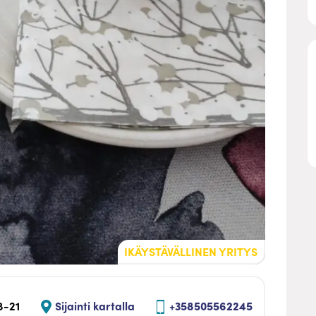
IKÄYSTÄVÄLLINEN YRITYS
8-21
Sijainti kartalla
+358505562245