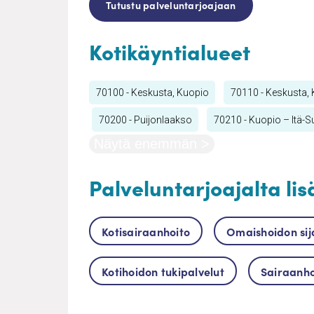
Tutustu palveluntarjoajaan
Kotikäyntialueet
70100 - Keskusta, Kuopio
70110 - Keskusta,
70200 - Puijonlaakso
70210 - Kuopio – Itä-S
Näytä enemmän >
Palveluntarjoajalta lis
Kotisairaanhoito
Omaishoidon sij
Kotihoidon tukipalvelut
Sairaanho