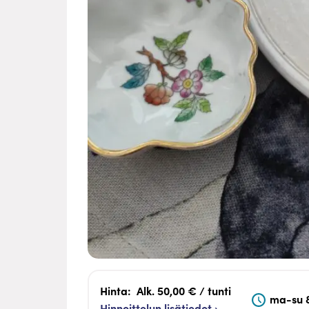
Hinta:
Alk. 50,00 € / tunti
ma-su 
Hinnoittelun lisätiedot ›