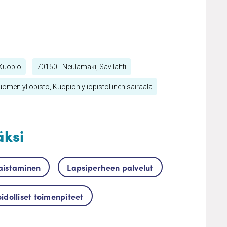
 Kuopio
70150 - Neulamäki, Savilahti
uomen yliopisto, Kuopion yliopistollinen sairaala
äksi
aistaminen
Lapsiperheen palvelut
idolliset toimenpiteet