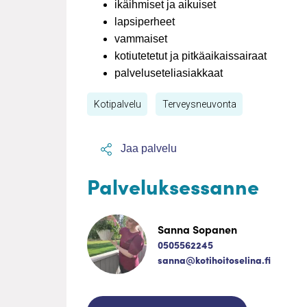
ikäihmiset ja aikuiset
lapsiperheet
vammaiset
kotiutetetut ja pitkäaikaissairaat
palveluseteliasiakkaat
Kotipalvelu
Terveysneuvonta
Jaa palvelu
Palveluksessanne
Sanna Sopanen
0505562245
sanna@kotihoitoselina.fi