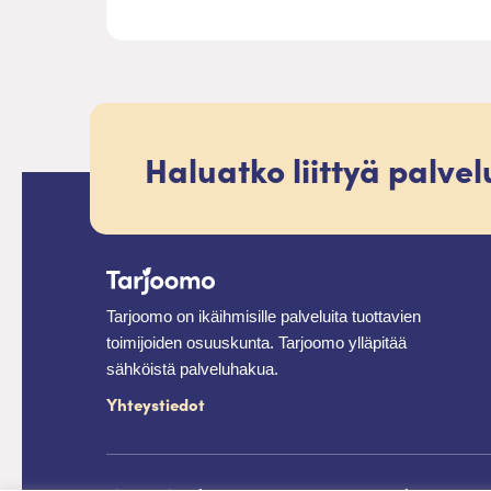
Haluatko liittyä palve
Tarjoomo on ikäihmisille palveluita tuottavien
toimijoiden osuuskunta. Tarjoomo ylläpitää
sähköistä palveluhakua.
Yhteystiedot