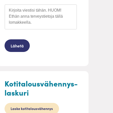
Kotitalousvähennys-
laskuri
Laske kotitalousvähennys