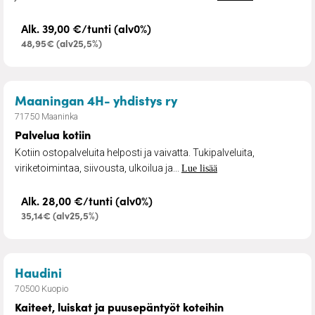
Alk. 39,00 €/tunti (alv0%)
48,95€ (alv25,5%)
– Palvelua kotiin
Maaningan 4H- yhdistys ry
71750 Maaninka
Palvelua kotiin
Kotiin ostopalveluita helposti ja vaivatta. Tukipalveluita,
viriketoimintaa, siivousta, ulkoilua ja...
Lue lisää
Alk. 28,00 €/tunti (alv0%)
35,14€ (alv25,5%)
– Kaiteet, luiskat ja puusepäntyöt koteihin
Haudini
70500 Kuopio
Kaiteet, luiskat ja puusepäntyöt koteihin