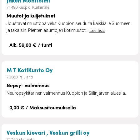
Jaken Monitoimi
71480 Kuopio, Kurkimäki
Muutot ja kuljetukset
Joustavat muuttopalvelut Kuopion seudulta kaikkialle Suomeen
ja takaisin. Pienten asuntojen kotimuutot...
Lue lisää
Alk. 59,00 € / tunti
– Nepsy- valmennus
M T KotiKunto Oy
73360 Pajulahti
Nepsy- valmennus
Neuropsykitarinen valmennus Kuopion ja Siilinjärven alueella.
0,00 € / Maksusitoumuksella
– Ateriapalvelu ja
Veskun kievari , Veskun grilli oy
71750 Maaninka