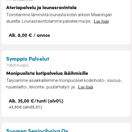
Ateriapalvelu ja lounasravintola
Toimitamme lämmintä lounasta kotiin arkisin Maaningan
alueella. Lounasravintolamme palvelee ma-pe...
Lue lisää
Alk. 8,00 € / annos
– Monipuolista kotipalvelua ikäih
Symppis Palvelut
70600 Kuopio
Monipuolista kotipalvelua ikäihmisille
Tarjoamme asiakkaillemme monipuoliset kodinhoito-, siivous-,
ruuanlaitto-, leivonta-, puutarhatyö- ja...
Lue lisää
Alk. 35,00 €/tunti (alv0%)
43,93€ (alv25,5%)
– Siivouspalvelu senioreil
Suomen Seniorihoiva Oy