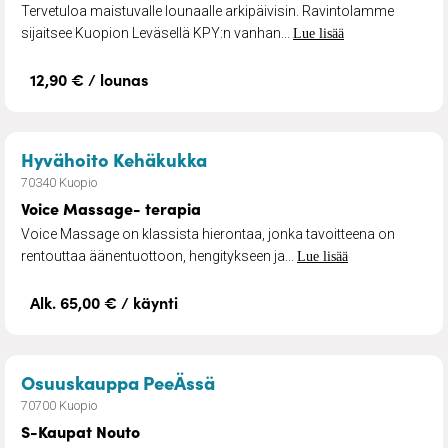
Tervetuloa maistuvalle lounaalle arkipäivisin. Ravintolamme
sijaitsee Kuopion Leväsellä KPY:n vanhan...
Lue lisää
12,90 € / lounas
– Voice Massage- terapia
Hyvähoito Kehäkukka
70340 Kuopio
Voice Massage- terapia
Voice Massage on klassista hierontaa, jonka tavoitteena on
rentouttaa äänentuottoon, hengitykseen ja...
Lue lisää
Alk. 65,00 € / käynti
– S-Kaupat Nouto
Osuuskauppa PeeÄssä
70700 Kuopio
S-Kaupat Nouto