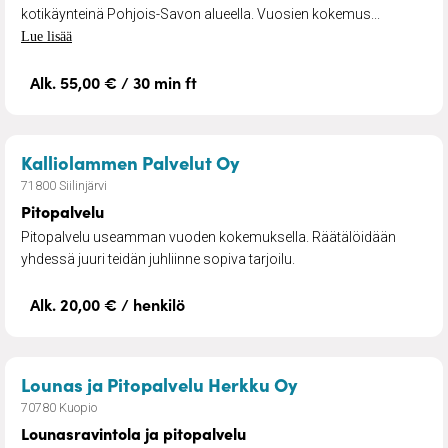
kotikäynteinä Pohjois-Savon alueella. Vuosien kokemus...
Lue lisää
Alk. 55,00 € / 30 min ft
– Pitopalvelu
Kalliolammen Palvelut Oy
71800 Siilinjärvi
Pitopalvelu
Pitopalvelu useamman vuoden kokemuksella. Räätälöidään
yhdessä juuri teidän juhliinne sopiva tarjoilu.
Alk. 20,00 € / henkilö
– Lounasravintola
Lounas ja Pitopalvelu Herkku Oy
70780 Kuopio
Lounasravintola ja pitopalvelu