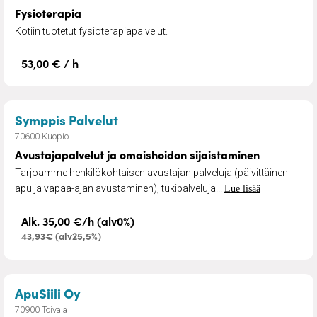
Fysioterapia
Kotiin tuotetut fysioterapiapalvelut.
53,00 € / h
– Avustajapalvelut ja omaishoid
Symppis Palvelut
70600 Kuopio
Avustajapalvelut ja omaishoidon sijaistaminen
Tarjoamme henkilökohtaisen avustajan palveluja (päivittäinen
apu ja vapaa-ajan avustaminen), tukipalveluja...
Lue lisää
Alk. 35,00 €/h (alv0%)
43,93€ (alv25,5%)
– Pihanhoito ja nurmikonleikkuu
ApuSiili Oy
70900 Toivala