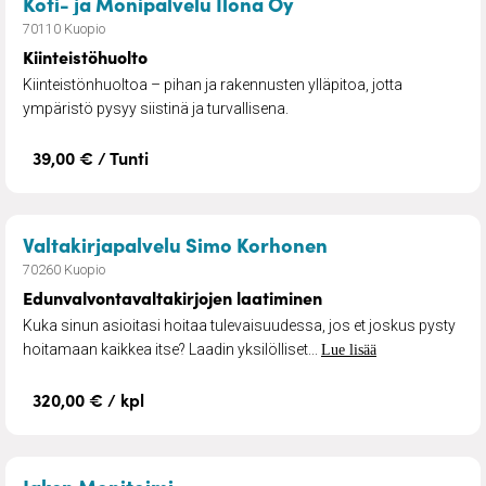
– Kiinteistöhuolto
Koti- ja Monipalvelu Ilona Oy
70110 Kuopio
Kiinteistöhuolto
Kiinteistönhuoltoa – pihan ja rakennusten ylläpitoa, jotta
ympäristö pysyy siistinä ja turvallisena.
39,00 € / Tunti
– Edunvalvontava
Valtakirjapalvelu Simo Korhonen
70260 Kuopio
Edunvalvontavaltakirjojen laatiminen
Kuka sinun asioitasi hoitaa tulevaisuudessa, jos et joskus pysty
hoitamaan kaikkea itse? Laadin yksilölliset...
Lue lisää
320,00 € / kpl
– Muutot ja kuljetukset