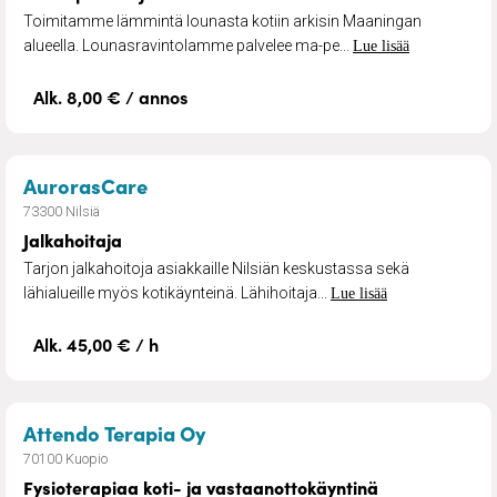
Toimitamme lämmintä lounasta kotiin arkisin Maaningan
alueella. Lounasravintolamme palvelee ma-pe...
Lue lisää
Alk. 8,00 € / annos
– Jalkahoitaja
AurorasCare
73300 Nilsiä
Jalkahoitaja
Tarjon jalkahoitoja asiakkaille Nilsiän keskustassa sekä
lähialueille myös kotikäynteinä. Lähihoitaja...
Lue lisää
Alk. 45,00 € / h
– Fysioterapiaa koti- ja vasta
Attendo Terapia Oy
70100 Kuopio
Fysioterapiaa koti- ja vastaanottokäyntinä