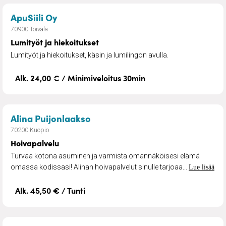
– Lumityöt ja hiekoitukset
ApuSiili Oy
70900 Toivala
Lumityöt ja hiekoitukset
Lumityöt ja hiekoitukset, käsin ja lumilingon avulla.
Alk. 24,00 € / Minimiveloitus 30min
– Hoivapalvelu
Alina Puijonlaakso
70200 Kuopio
Hoivapalvelu
Turvaa kotona asuminen ja varmista omannäköisesi elämä
omassa kodissasi! Alinan hoivapalvelut sinulle tarjoaa...
Lue lisää
Alk. 45,50 € / Tunti