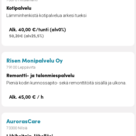
Kotipalvelu
Lämminhenkistä kotipalvelua arkesi tueksi
Alk. 40,00 €/tunti (alv0%)
50,20€ (alv25,5%)
– Remontti- ja talonmiespal
Risen Monipalvelu Oy
79100 Leppävirta
Remontti- ja talonmiespalvelu
Pieniä kodin kunnossapito- sekä remonttitöitä sisällä ja ulkona.
Alk. 45,00 € / h
– Lähihoitaja, lähelläsi
AurorasCare
73300 Nilsiä
Lähihoitaja, lähelläsi