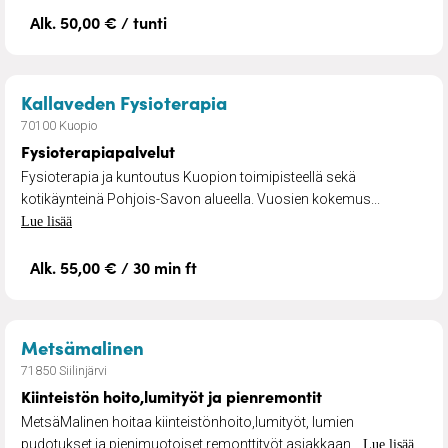
Alk. 50,00 € / tunti
– Fysioterapiapalvelut
Kallaveden Fysioterapia
70100 Kuopio
Fysioterapiapalvelut
Fysioterapia ja kuntoutus Kuopion toimipisteellä sekä
kotikäynteinä Pohjois-Savon alueella. Vuosien kokemus...
Lue lisää
Alk. 55,00 € / 30 min ft
– Kiinteistön hoito,lumityöt ja pien
Metsämalinen
71850 Siilinjärvi
Kiinteistön hoito,lumityöt ja pienremontit
MetsäMalinen hoitaa kiinteistönhoito,lumityöt, lumien
pudotukset ja pienimuotoiset remonttityöt asiakkaan...
Lue lisää