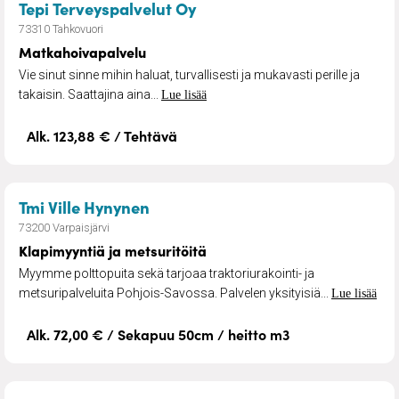
– Matkahoivapalvelu
Tepi Terveyspalvelut Oy
73310 Tahkovuori
Matkahoivapalvelu
Vie sinut sinne mihin haluat, turvallisesti ja mukavasti perille ja
takaisin. Saattajina aina...
Lue lisää
Alk. 123,88 € / Tehtävä
– Klapimyyntiä ja metsuritöitä
Tmi Ville Hynynen
73200 Varpaisjärvi
Klapimyyntiä ja metsuritöitä
Myymme polttopuita sekä tarjoaa traktoriurakointi- ja
metsuripalveluita Pohjois-Savossa. Palvelen yksityisiä...
Lue lisää
Alk. 72,00 € / Sekapuu 50cm / heitto m3