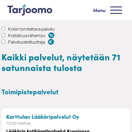
Siirry sisältöön
Menu
Tarjoomo etusivu
Kotiin tomitettava palvelu
Kotitalousvähennys
Palvelusetelituottaja
Kaikki palvelut, näytetään 71
satunnaista tulosta
Toimipistepalvelut
– Lääkärin kotikäynt
Karttulan Lääkäripalvelut Oy
72100 .Karttula
Lääkärin kotikäyntipalvelut Kuopiossa