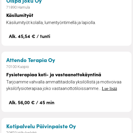
– Käsilumityöt
Oispa Joku Oy
71890 Hamula
Käsilumityöt
Käsilumityöt kolalla, lumentyöntimellä ja lapiolla.
Alk. 45,54 € / tunti
– Fysioterapiaa koti- ja vasta
Attendo Terapia Oy
70100 Kuopio
Fysioterapiaa koti- ja vastaanottokäyntinä
Tarjoamme vahvalla ammattitaidolla yksilöllistä ja motivoivaa
yksilöfysioterapiaa joko vastaanottotiloissamme...
Lue lisää
Alk. 56,00 € / 45 min
– Kotipalvelu
Kotipalvelu Päivinpaiste Oy
70870 Hiltulanlahti