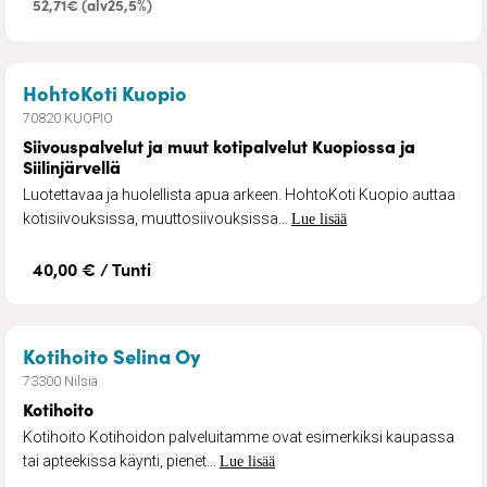
52,71€ (alv25,5%)
– Siivouspalvelut ja muut kotipal
HohtoKoti Kuopio
70820 KUOPIO
Siivouspalvelut ja muut kotipalvelut Kuopiossa ja
Siilinjärvellä
Luotettavaa ja huolellista apua arkeen. HohtoKoti Kuopio auttaa
kotisiivouksissa, muuttosiivouksissa...
Lue lisää
40,00 € / Tunti
– Kotihoito
Kotihoito Selina Oy
73300 Nilsiä
Kotihoito
Kotihoito Kotihoidon palveluitamme ovat esimerkiksi kaupassa
tai apteekissa käynti, pienet...
Lue lisää