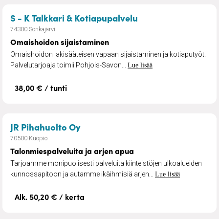
– Omaishoidon sija
S - K Talkkari & Kotiapupalvelu
74300 Sonkajärvi
Omaishoidon sijaistaminen
Omaishoidon lakisääteisen vapaan sijaistaminen ja kotiaputyöt.
Palvelutarjoaja toimii Pohjois-Savon...
Lue lisää
38,00 € / tunti
– Talonmiespalveluita ja arjen a
JR Pihahuolto Oy
70500 Kuopio
Talonmiespalveluita ja arjen apua
Tarjoamme monipuolisesti palveluita kiinteistöjen ulkoalueiden
kunnossapitoon ja autamme ikäihmisiä arjen...
Lue lisää
Alk. 50,20 € / kerta