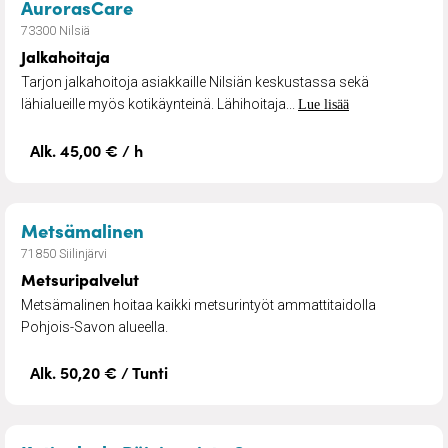
– Jalkahoitaja
AurorasCare
73300 Nilsiä
Jalkahoitaja
Tarjon jalkahoitoja asiakkaille Nilsiän keskustassa sekä
lähialueille myös kotikäynteinä. Lähihoitaja...
Lue lisää
Alk. 45,00 € / h
– Metsuripalvelut
Metsämalinen
71850 Siilinjärvi
Metsuripalvelut
Metsämalinen hoitaa kaikki metsurintyöt ammattitaidolla
Pohjois-Savon alueella.
Alk. 50,20 € / Tunti