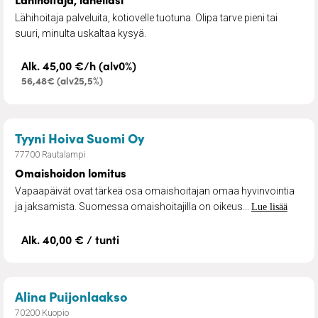
Lähihoitaja palveluita, kotiovelle tuotuna. Olipa tarve pieni tai
suuri, minulta uskaltaa kysyä.
Alk. 45,00 €/h (alv0%)
56,48€ (alv25,5%)
– Omaishoidon lomitus
Tyyni Hoiva Suomi Oy
77700 Rautalampi
Omaishoidon lomitus
Vapaapäivät ovat tärkeä osa omaishoitajan omaa hyvinvointia
ja jaksamista. Suomessa omaishoitajilla on oikeus...
Lue lisää
Alk. 40,00 € / tunti
– Fysioterapia
Alina Puijonlaakso
70200 Kuopio