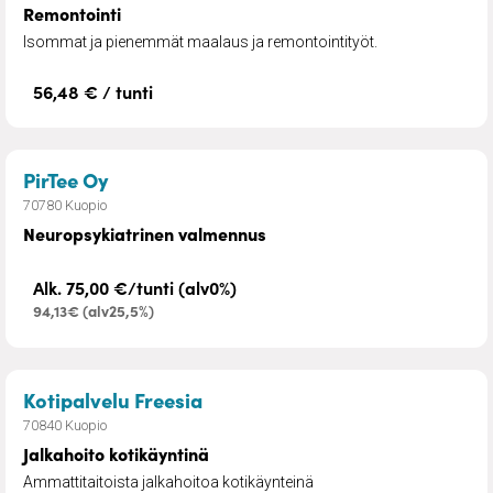
Remontointi
Isommat ja pienemmät maalaus ja remontointityöt.
56,48 € / tunti
– Neuropsykiatrinen valmennus
PirTee Oy
70780 Kuopio
Neuropsykiatrinen valmennus
Alk. 75,00 €/tunti (alv0%)
94,13€ (alv25,5%)
– Jalkahoito kotikäyntinä
Kotipalvelu Freesia
70840 Kuopio
Jalkahoito kotikäyntinä
Ammattitaitoista jalkahoitoa kotikäynteinä