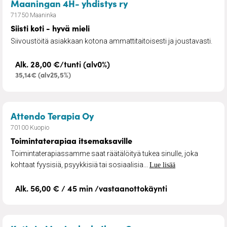
– Siisti koti - hyvä mieli
Maaningan 4H- yhdistys ry
71750 Maaninka
Siisti koti - hyvä mieli
Siivoustöitä asiakkaan kotona ammattitaitoisesti ja joustavasti.
Alk. 28,00 €/tunti (alv0%)
35,14€ (alv25,5%)
– Toimintaterapiaa itsemaksav
Attendo Terapia Oy
70100 Kuopio
Toimintaterapiaa itsemaksaville
Toimintaterapiassamme saat räätälöityä tukea sinulle, joka
kohtaat fyysisiä, psyykkisiä tai sosiaalisia...
Lue lisää
Alk. 56,00 € / 45 min /vastaanottokäynti