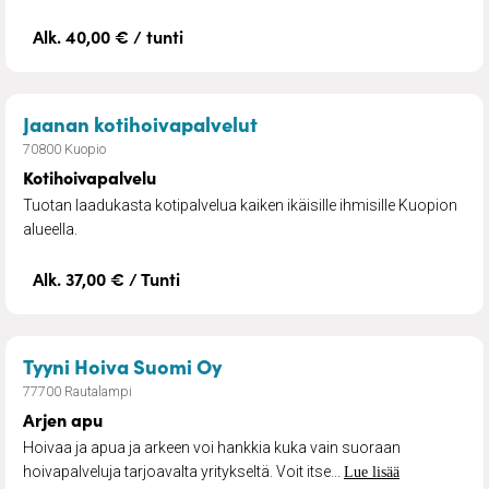
Alk. 40,00 € / tunti
– Kotihoivapalvelu
Jaanan kotihoivapalvelut
70800 Kuopio
Kotihoivapalvelu
Tuotan laadukasta kotipalvelua kaiken ikäisille ihmisille Kuopion
alueella.
Alk. 37,00 € / Tunti
– Arjen apu
Tyyni Hoiva Suomi Oy
77700 Rautalampi
Arjen apu
Hoivaa ja apua ja arkeen voi hankkia kuka vain suoraan
hoivapalveluja tarjoavalta yritykseltä. Voit itse...
Lue lisää