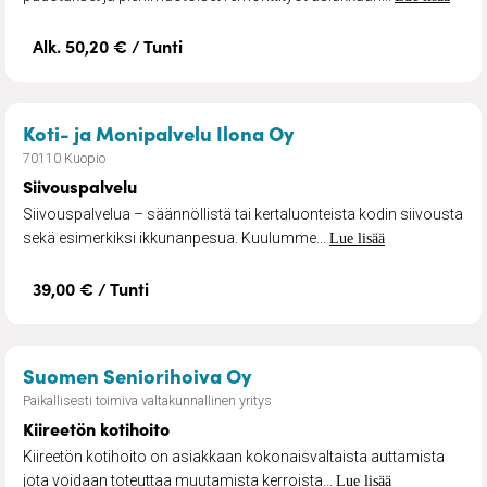
Alk. 50,20 € / Tunti
– Siivouspalvelu
Koti- ja Monipalvelu Ilona Oy
70110 Kuopio
Siivouspalvelu
Siivouspalvelua – säännöllistä tai kertaluonteista kodin siivousta
sekä esimerkiksi ikkunanpesua. Kuulumme...
Lue lisää
39,00 € / Tunti
– Kiireetön kotihoito
Suomen Seniorihoiva Oy
Paikallisesti toimiva valtakunnallinen yritys
Kiireetön kotihoito
Kiireetön kotihoito on asiakkaan kokonaisvaltaista auttamista
jota voidaan toteuttaa muutamista kerroista...
Lue lisää