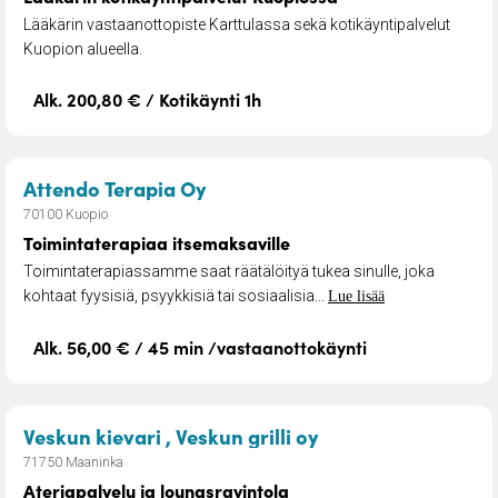
Lääkärin vastaanottopiste Karttulassa sekä kotikäyntipalvelut
Kuopion alueella.
Alk. 200,80 € / Kotikäynti 1h
– Toimintaterapiaa itsemaksav
Attendo Terapia Oy
70100 Kuopio
Toimintaterapiaa itsemaksaville
Toimintaterapiassamme saat räätälöityä tukea sinulle, joka
kohtaat fyysisiä, psyykkisiä tai sosiaalisia...
Lue lisää
Alk. 56,00 € / 45 min /vastaanottokäynti
– Ateriapalvelu ja
Veskun kievari , Veskun grilli oy
71750 Maaninka
Ateriapalvelu ja lounasravintola