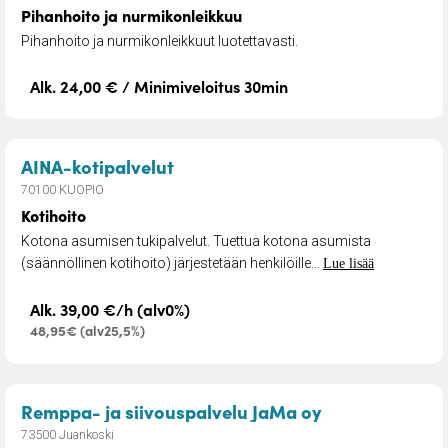
Pihanhoito ja nurmikonleikkuu
Pihanhoito ja nurmikonleikkuut luotettavasti.
Alk. 24,00 € / Minimiveloitus 30min
– Kotihoito
AINA-kotipalvelut
70100 KUOPIO
Kotihoito
Kotona asumisen tukipalvelut. Tuettua kotona asumista
(säännöllinen kotihoito) järjestetään henkilöille...
Lue lisää
Alk. 39,00 €/h (alv0%)
48,95€ (alv25,5%)
– Remontointi
Remppa- ja siivouspalvelu JaMa oy
73500 Juankoski