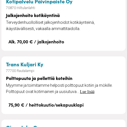
– Jalkojenhoito kotikä
Kotipalvelu Päivinpaiste Oy
70870 Hiltulanlahti
Jalkojenhoito kotikäyntinä
Terveydenhuollolliset jalkojenhoidot kotikäynteinä,
ikäystävällisesti, vakaalla ammattitaidolla.
Alk. 70,00 € / jalkojenhoito
– Polttopuuta ja pellettiä koteihin
Trans Kuljari Ky
77700 Rautalampi
Polttopuuta ja pellettiä koteihin
Myymme ja toimitamme helposti polttopuut kotiin ja mökille.
Polttopuut ovat kotimainen ja uusiutuva...
Lue lisää
75,90 € / heittokuutio/sekapuuklapi