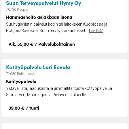
– Hammashoito asi
Suun Terveyspalvelut Hymy Oy
70780 Kuopio
Hammashoito asiakkaan luona
Suuhygienistin palvelut kotiin tai laitokseen Kuopiossa ja
Pohjois-Savossa. Suun terveystarkastukset...
Lue lisää
Alk. 55,00 € / Palvelukohtainen
– Kotityöpalvelu
Kotityöpalvelu Lari Eevala
71680 Pulkonkoski
Kotityöpalvelu
Ystävällistä, laadukasta ja ammattitaitoista kotityöpalvelua
Siilinjärven, Maaningan ja Pielaveden alueelle.
39,00 € / tunti