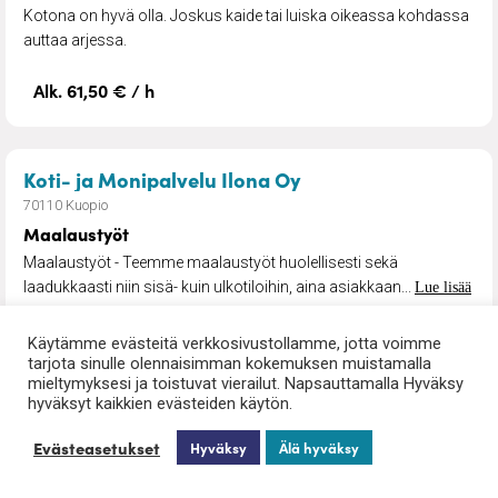
Kotona on hyvä olla. Joskus kaide tai luiska oikeassa kohdassa
auttaa arjessa.
Alk. 61,50 € / h
– Maalaustyöt
Koti- ja Monipalvelu Ilona Oy
70110 Kuopio
Maalaustyöt
Maalaustyöt - Teemme maalaustyöt huolellisesti sekä
laadukkaasti niin sisä- kuin ulkotiloihin, aina asiakkaan...
Lue lisää
39,00 € / Tunti
Käytämme evästeitä verkkosivustollamme, jotta voimme
tarjota sinulle olennaisimman kokemuksen muistamalla
mieltymyksesi ja toistuvat vierailut. Napsauttamalla Hyväksy
hyväksyt kaikkien evästeiden käytön.
– Hoiva-avustuspalv
Koti- ja Monipalvelu Ilona Oy
Evästeasetukset
Hyväksy
Älä hyväksy
70110 Kuopio
Hoiva-avustuspalvelu