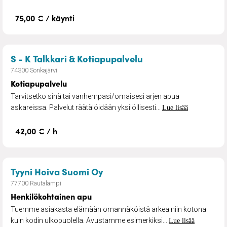
75,00 € / käynti
– Kotiapupalvelu
S - K Talkkari & Kotiapupalvelu
74300 Sonkajärvi
Kotiapupalvelu
Tarvitsetko sinä tai vanhempasi/omaisesi arjen apua
askareissa. Palvelut räätälöidään yksilöllisesti...
Lue lisää
42,00 € / h
– Henkilökohtainen apu
Tyyni Hoiva Suomi Oy
77700 Rautalampi
Henkilökohtainen apu
Tuemme asiakasta elämään omannäköistä arkea niin kotona
kuin kodin ulkopuolella. Avustamme esimerkiksi...
Lue lisää