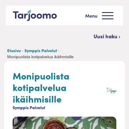
Siirry sisältöön
Menu
Tarjoomo etusivu
Uusi haku ›
Etusivu
Symppis Palvelut
Monipuolista kotipalvelua ikäihmisille
Monipuolista
kotipalvelua
ikäihmisille
Symppis Palvelut