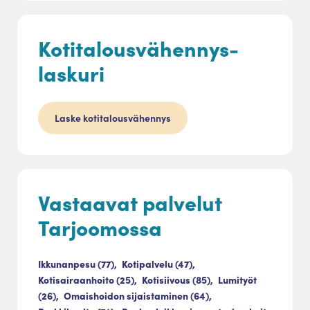
Kotitalousvähennys-
laskuri
Laske kotitalousvähennys
Vastaavat palvelut
Tarjoomossa
Ikkunanpesu (77),
Kotipalvelu (47),
Kotisairaanhoito (25),
Kotisiivous (85),
Lumityöt
(26),
Omaishoidon sijaistaminen (64),