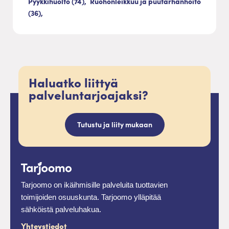
Pyykkihuolto (74),
Ruohonleikkuu ja puutarhanhoito
(36),
Haluatko liittyä
palveluntarjoajaksi?
Tutustu ja liity mukaan
Tarjoomo on ikäihmisille palveluita tuottavien
toimijoiden osuuskunta. Tarjoomo ylläpitää
sähköistä palveluhakua.
Yhteystiedot