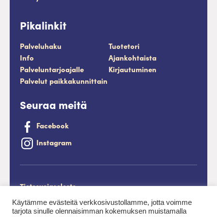
Pikalinkit
Palveluhaku
Tuotetori
Info
Ajankohtaista
Palveluntarjoajalle
Kirjautuminen
Palvelut paikkakunnittain
Seuraa meitä
Facebook
Instagram
Tietosuojaseloste
Saavutettavuusseloste
Käytämme evästeitä verkkosivustollamme, jotta voimme
tarjota sinulle olennaisimman kokemuksen muistamalla
Evästeet