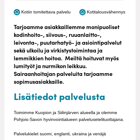
Kotiin tomitettava palvelu
Kotitalousvähennys
Tarjoamme asiakkaillemme monipuoliset
kodinhoito-, siivous-, ruuanlaitto-,
leivonta-, puutarhatyö- ja asiointipalvelut
sekä ulkoilu ja virkistystoimintaa ja
lemmikkien hoitoa. Meiltä hoituvat myös
lumityöt ja nurmikon leikkuu.
Sairaanhoitajan palveluita tarjoamme
sopimusasiakkaille.
Lisätiedot palvelusta
Toimimme Kuopion ja Siilinjärven alueella ja olemme
Pohjois-Savon hyvinvointialueen palvelusetelituottajana.
Palvelukielet suomi, englanti, ukraina ja venäjä