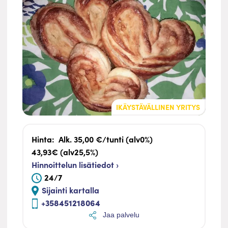
IKÄYSTÄVÄLLINEN YRITYS
Hinta:
Alk. 35,00 €/tunti (alv0%)
43,93€ (alv25,5%)
Hinnoittelun lisätiedot ›
24/7
Sijainti kartalla
+358451218064
Jaa palvelu