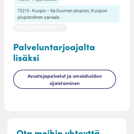
70210 - Kuopio – Itä-Suomen yliopisto, Kuopion
yliopistollinen sairaala
Näytä enemmän >
Palveluntarjoajalta
lisäksi
Avustajapalvelut ja omaishoidon
sijaistaminen
Ota meihin yhteyttä