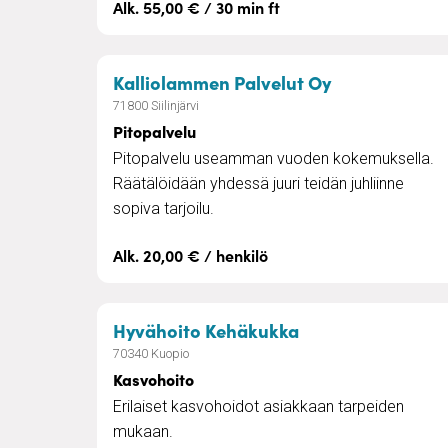
Alk. 55,00 € / 30 min ft
– Pitopalvelu
Kalliolammen Palvelut Oy
71800 Siilinjärvi
Pitopalvelu
Pitopalvelu useamman vuoden kokemuksella.
Räätälöidään yhdessä juuri teidän juhliinne
sopiva tarjoilu.
Alk. 20,00 € / henkilö
– Kasvohoito
Hyvähoito Kehäkukka
70340 Kuopio
Kasvohoito
Erilaiset kasvohoidot asiakkaan tarpeiden
mukaan.