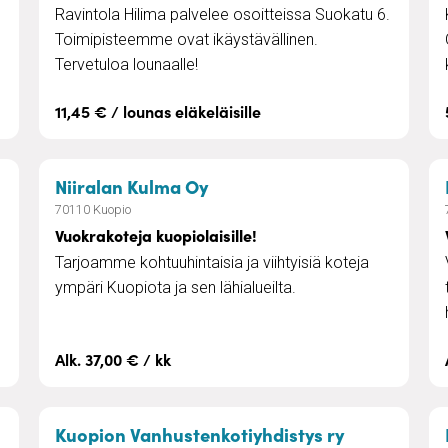
Ravintola Hilima palvelee osoitteissa Suokatu 6.
Toimipisteemme ovat ikäystävällinen.
Tervetuloa lounaalle!
11,45 € / lounas eläkeläisille
– Vuokrakoteja kuopiolaisill
Niiralan Kulma Oy
70110 Kuopio
Vuokrakoteja kuopiolaisille!
Tarjoamme kohtuuhintaisia ja viihtyisiä koteja
ympäri Kuopiota ja sen lähialueilta.
Alk. 37,00 € / kk
– Vuokrakote
Kuopion Vanhustenkotiyhdistys ry