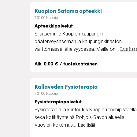
– Apteekkipa
Kuopion Satama apteekki
70100 Kuopio
Apteekkipalvelut
Sijaitsemme Kuopion kaupungin
pääterveysaseman ja kaupunginkirjaston
välittömässä läheisyydessä. Meille on...
Lue lisä
Alk. 0,00 € / tuotekohtainen
– Fysioterapia
Kallaveden Fysioterapia
70100 Kuopio
Fysioterapiapalvelut
Fysioterapia ja kuntoutus Kuopion toimipisteellä
sekä kotikäynteinä Pohjois-Savon alueella.
Vuosien kokemus...
Lue lisää