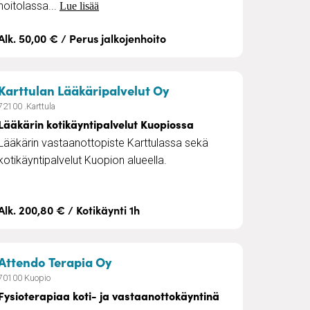
hoitolassa...
Lue lisää
Alk. 50,00 € / Perus jalkojenhoito
– Lääkärin kotikäyntipa
Karttulan Lääkäripalvelut Oy
72100 .Karttula
Lääkärin kotikäyntipalvelut Kuopiossa
Lääkärin vastaanottopiste Karttulassa sekä
kotikäyntipalvelut Kuopion alueella.
Alk. 200,80 € / Kotikäynti 1h
– Fysioterapiaa koti- ja vastaano
Attendo Terapia Oy
70100 Kuopio
Fysioterapiaa koti- ja vastaanottokäyntinä