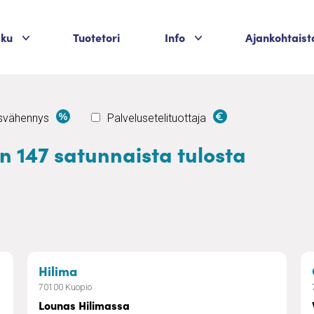
Palvelukategoriat
Palvelukategoriat
aku
Tuotetori
Info
Ajankohtaist
usvähennys
Palvelusetelituottaja
n 147 satunnaista tulosta
taa ja jalkahoitoa Niiralassa
– Lounas Hilimassa
Hilima
70100 Kuopio
Lounas Hilimassa