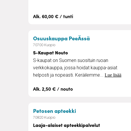
Alk. 60,00 € / tunti
– S-Kaupat Nou
Osuuskauppa PeeÄssä
70700 Kuopio
S-Kaupat Nouto
S-kaupat on Suomen suosituin ruoan
verkkokauppa, jossa hoidat kauppa-asiat
helposti ja nopeasti. Keräilemme...
Lue lisää
Alk. 2,50 € / nouto
– Laaja-alaiset aptee
Petosen apteekki
70820 Kuopio
Laaja-alaiset apteekkipalvelut