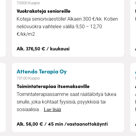
70500 Kuopio
Vuokrakoteja senioreille
Koteja senioriväestölle! Alkaen 300 €/kk. Kotien
neliövuokra vaihtelee välillä 9,50 – 12,70
€/kk/m2
Alk. 376,50 € / kuukausi
asravintola ja pitopalvelu
– Toimintaterapiaa itsemak
Attendo Terapia Oy
70100 Kuopio
Toimintaterapiaa itsemaksaville
Toimintaterapiassamme saat räätälöityä tukea
sinulle, joka kohtaat fyysisiä, psyykkisiä tai
sosiaalisia...
Lue lisää
Alk. 56,00 € / 45 min /vastaanottokäynti