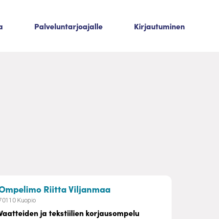
a
Palveluntarjoajalle
Kirjautuminen
– Vaatteiden ja tekstiilie
Ompelimo Riitta Viljanmaa
70110 Kuopio
Vaatteiden ja tekstiilien korjausompelu