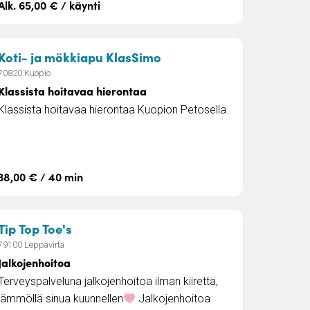
Alk. 65,00 € / käynti
– Klassista hoitavaa hie
Koti- ja mökkiapu KlasSimo
70820 Kuopio
Klassista hoitavaa hierontaa
Klassista hoitavaa hierontaa Kuopion Petosella.
38,00 € / 40 min
a leivonnaiset
– Jalkojenhoitoa
Tip Top Toe's
79100 Leppävirta
Jalkojenhoitoa
Terveyspalveluna jalkojenhoitoa ilman kiirettä,
lämmöllä sinua kuunnellen
Jalkojenhoitoa