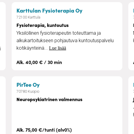
lvelut
– Fysioterapia, kun
Karttulan Fysioterapia Oy
72100 Karttula
Fysioterapia, kuntoutus
Yksilöllinen fysioterapeutin toteuttama ja
alkukartoitukseen pohjautuva kuntoutuspalvelu
kotikäynteinä...
ä
Lue lisää
Alk. 40,00 € / 30 min
palvelut
– Neuropsykiatrinen valmennus
PirTee Oy
70780 Kuopio
Neuropsykiatrinen valmennus
Alk. 75,00 €/tunti (alv0%)