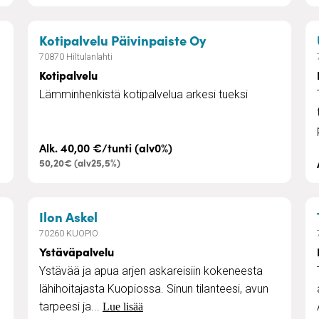
– Kotipalvelu
Kotipalvelu Päivinpaiste Oy
70870 Hiltulanlahti
Kotipalvelu
e
Lämminhenkistä kotipalvelua arkesi tueksi
Alk. 40,00 €/tunti (alv0%)
50,20€ (alv25,5%)
– Ystäväpalvelu
Ilon Askel
70260 KUOPIO
Ystäväpalvelu
Ystävää ja apua arjen askareisiin kokeneesta
lähihoitajasta Kuopiossa. Sinun tilanteesi, avun
tarpeesi ja...
Lue lisää