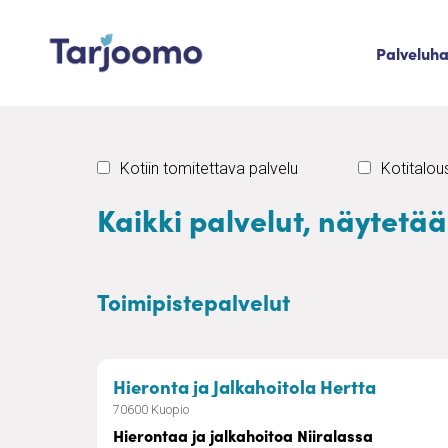
Siirry sisältöön
Palveluh
Tarjoomo etusivu
Kotiin tomitettava palvelu
Kotitalo
Kaikki palvelut, näytetää
Toimipistepalvelut
– Hieron
Hieronta ja Jalkahoitola Hertta
70600 Kuopio
Hierontaa ja jalkahoitoa Niiralassa