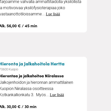
Tarjoamme vahvalla ammattitaidolla yksilöllistä
ja motivoivaa yksilöfysioterapiaa joko
vastaanottotiloissamme...
Lue lisää
Alk. 56,00 € / 45 min
reille
– Hierontaa ja jalkaho
Hieronta ja Jalkahoitola Hertta
70600 Kuopio
Hierontaa ja jalkahoitoa Niiralassa
Jalkojenhoidon ja hieronnan ammattilainen
Kuopion Niiralassa osoitteessa
Kotkankallionkatu 3. Myös...
Lue lisää
Alk. 30,00 € / 30 min