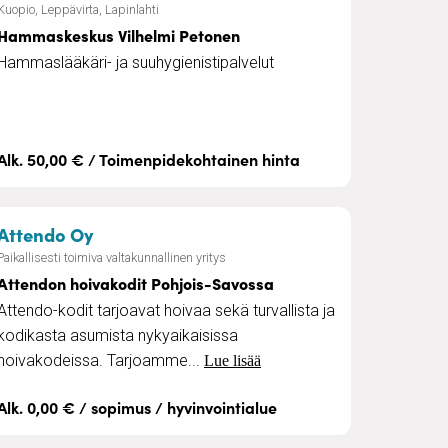
Kuopio, Leppävirta, Lapinlahti
Hammaskeskus Vilhelmi Petonen
Hammaslääkäri- ja suuhygienistipalvelut
Alk. 50,00 € / Toimenpidekohtainen hinta
saville
– Attendon hoivakodit Pohjois-Savossa
Attendo Oy
Paikallisesti toimiva valtakunnallinen yritys
Attendon hoivakodit Pohjois-Savossa
Attendo-kodit tarjoavat hoivaa sekä turvallista ja
kodikasta asumista nykyaikaisissa
hoivakodeissa. Tarjoamme...
Lue lisää
Alk. 0,00 € / sopimus / hyvinvointialue