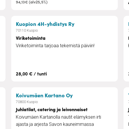
94,13€ (alv25,5%)
– Viriketoiminta
Kuopion 4H-yhdistys Ry
70110 Kuopio
Viriketoiminta
Viriketoiminta tarjoaa tekemistä päiviin!
28,00 € / tunti
– Juhlatilat, catering j
Koivumäen Kartano Oy
70800 Kuopio
Juhlatilat, catering ja leivonnaiset
Koivumäen Kartanolla nautit elämyksen irti
ajasta ja arjesta Savon kauneimmassa