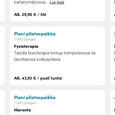
kartanomiljöössä...
Lue lisää
Alk. 29,90 € / hlö
to
– Fysioterapia
Pieni pilatespaikka
71870 Siilinjärvi
Fysioterapia
Tarjolla fysioterapia hoitoja toimipisteessä tai
tarvittaessa kotikäynteinä.
Alk. 43,93 € / puoli tuntia
kkipalvelut
– Hieronta
Pieni pilatespaikka
71870 Siilinjärvi
Hieronta