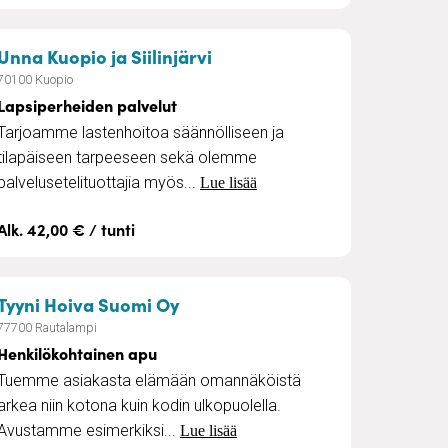
– Lapsiperheiden palvelut
Unna Kuopio ja Siilinjärvi
70100 Kuopio
Lapsiperheiden palvelut
Tarjoamme lastenhoitoa säännölliseen ja
tilapäiseen tarpeeseen sekä olemme
palvelusetelituottajia myös...
Lue lisää
Alk. 42,00 € / tunti
– Henkilökohtainen apu
Tyyni Hoiva Suomi Oy
77700 Rautalampi
Henkilökohtainen apu
Tuemme asiakasta elämään omannäköistä
arkea niin kotona kuin kodin ulkopuolella.
Avustamme esimerkiksi...
Lue lisää