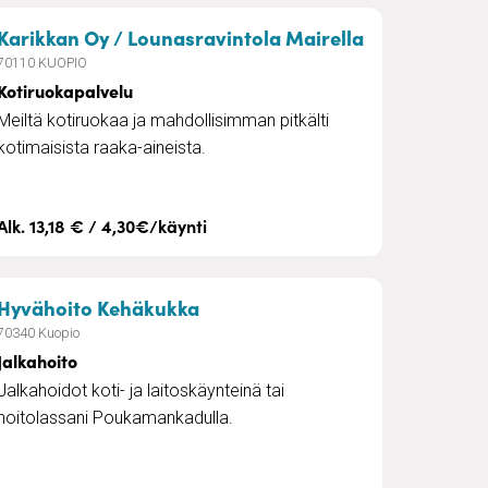
toutus
– Kotiruokap
Karikkan Oy / Lounasravintola Mairella
70110 KUOPIO
Kotiruokapalvelu
Meiltä kotiruokaa ja mahdollisimman pitkälti
kotimaisista raaka-aineista.
Alk. 13,18 € / 4,30€/käynti
– Jalkahoito
Hyvähoito Kehäkukka
70340 Kuopio
Jalkahoito
Jalkahoidot koti- ja laitoskäynteinä tai
hoitolassani Poukamankadulla.