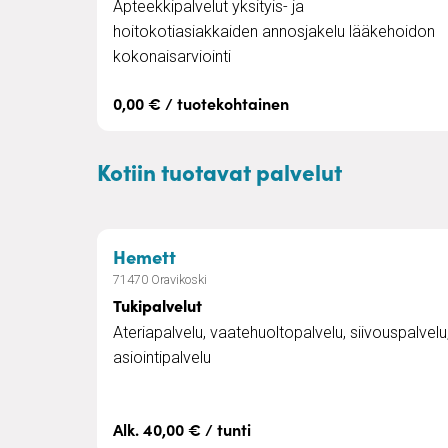
Apteekkipalvelut yksityis- ja
hoitokotiasiakkaiden annosjakelu lääkehoidon
kokonaisarviointi
0,00 € / tuotekohtainen
Kotiin tuotavat palvelut
– Tukipalvelut
Hemett
71470 Oravikoski
Tukipalvelut
Ateriapalvelu, vaatehuoltopalvelu, siivouspalvelu
asiointipalvelu
Alk. 40,00 € / tunti