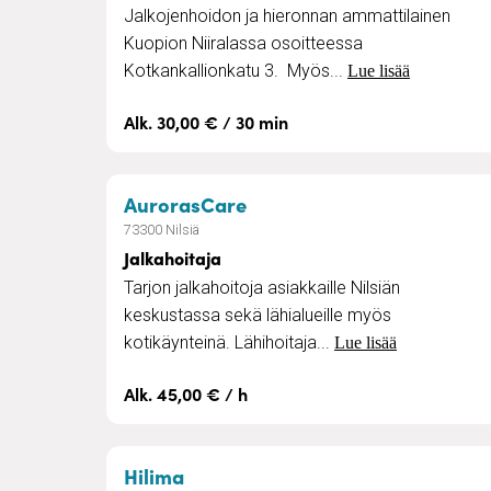
Jalkojenhoidon ja hieronnan ammattilainen
Kuopion Niiralassa osoitteessa
Kotkankallionkatu 3. Myös...
Lue lisää
Alk. 30,00 € / 30 min
– Jalkahoitaja
AurorasCare
73300 Nilsiä
Jalkahoitaja
Tarjon jalkahoitoja asiakkaille Nilsiän
keskustassa sekä lähialueille myös
kotikäynteinä. Lähihoitaja...
Lue lisää
Alk. 45,00 € / h
– Tilat ja catering
Hilima