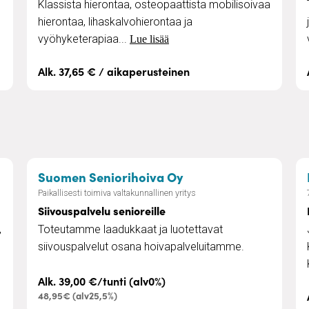
Klassista hierontaa, osteopaattista mobilisoivaa
hierontaa, lihaskalvohierontaa ja
vyöhyketerapiaa...
Lue lisää
Alk. 37,65 € / aikaperusteinen
– Siivouspalvelu senio
Suomen Seniorihoiva Oy
Paikallisesti toimiva valtakunnallinen yritys
Siivouspalvelu senioreille
,
Toteutamme laadukkaat ja luotettavat
siivouspalvelut osana hoivapalveluitamme.
Alk. 39,00 €/tunti (alv0%)
48,95€ (alv25,5%)