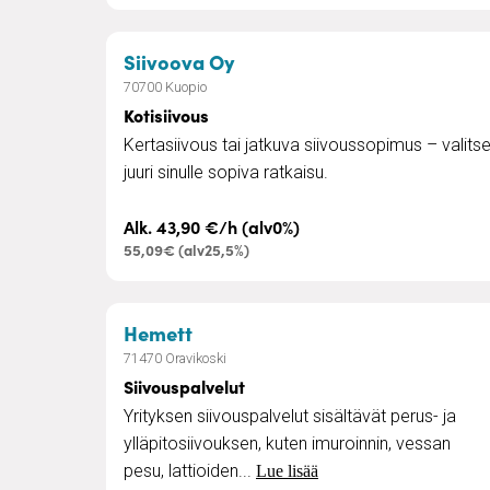
– Kotisiivous
Siivoova Oy
70700 Kuopio
Kotisiivous
Kertasiivous tai jatkuva siivoussopimus – valits
juuri sinulle sopiva ratkaisu.
Alk. 43,90 €/h (alv0%)
55,09€ (alv25,5%)
– Siivouspalvelut
Hemett
71470 Oravikoski
Siivouspalvelut
Yrityksen siivouspalvelut sisältävät perus- ja
ylläpitosiivouksen, kuten imuroinnin, vessan
pesu, lattioiden...
Lue lisää