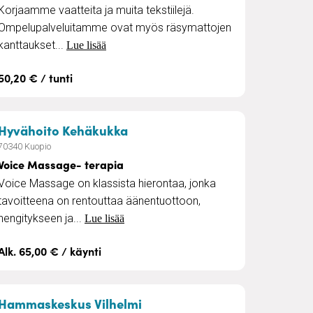
Korjaamme vaatteita ja muita tekstiilejä.
Ompelupalveluitamme ovat myös räsymattojen
kanttaukset...
Lue lisää
50,20 € / tunti
e!
– Voice Massage- terapia
Hyvähoito Kehäkukka
70340 Kuopio
Voice Massage- terapia
Voice Massage on klassista hierontaa, jonka
tavoitteena on rentouttaa äänentuottoon,
hengitykseen ja...
Lue lisää
Alk. 65,00 € / käynti
ja senioreille
– Hammaskeskus Vilhelmi P
Hammaskeskus Vilhelmi