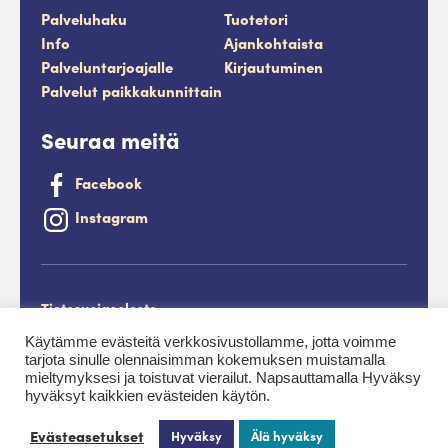
Palveluhaku
Tuotetori
Info
Ajankohtaista
Palveluntarjoajalle
Kirjautuminen
Palvelut paikkakunnittain
Seuraa meitä
Facebook
Instagram
Tietosuojaseloste
Saavutettavuusseloste
Käytämme evästeitä verkkosivustollamme, jotta voimme
tarjota sinulle olennaisimman kokemuksen muistamalla
Evästeet
mieltymyksesi ja toistuvat vierailut. Napsauttamalla Hyväksy
hyväksyt kaikkien evästeiden käytön.
Palveluntuottajan kirjautuminen.
Evästeasetukset
Hyväksy
Älä hyväksy
Uusi haku
Ota yhteyttä