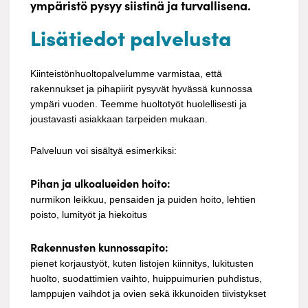
ympäristö pysyy siistinä ja turvallisena.
Lisätiedot palvelusta
Kiinteistönhuoltopalvelumme varmistaa, että
rakennukset ja pihapiirit pysyvät hyvässä kunnossa
ympäri vuoden. Teemme huoltotyöt huolellisesti ja
joustavasti asiakkaan tarpeiden mukaan.
Palveluun voi sisältyä esimerkiksi:
Pihan ja ulkoalueiden hoito:
nurmikon leikkuu, pensaiden ja puiden hoito, lehtien
poisto, lumityöt ja hiekoitus
Rakennusten kunnossapito:
pienet korjaustyöt, kuten listojen kiinnitys, lukitusten
huolto, suodattimien vaihto, huippuimurien puhdistus,
lamppujen vaihdot ja ovien sekä ikkunoiden tiivistykset