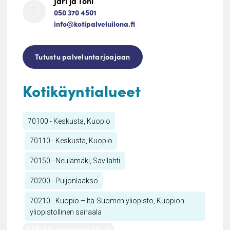
Jari ja Toni
050 370 4501
info@kotipalveluilona.fi
Tutustu palveluntarjoajaan
Kotikäyntialueet
70100 - Keskusta, Kuopio
70110 - Keskusta, Kuopio
70150 - Neulamäki, Savilahti
70200 - Puijonlaakso
70210 - Kuopio – Itä-Suomen yliopisto, Kuopion
yliopistollinen sairaala
Näytä enemmän >