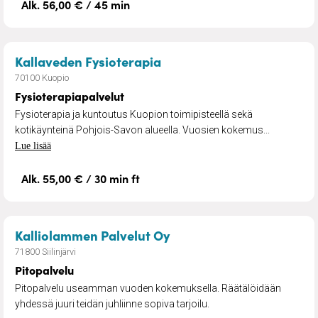
Alk. 56,00 € / 45 min
– Fysioterapiapalvelut
Kallaveden Fysioterapia
70100 Kuopio
Fysioterapiapalvelut
Fysioterapia ja kuntoutus Kuopion toimipisteellä sekä
kotikäynteinä Pohjois-Savon alueella. Vuosien kokemus...
Lue lisää
Alk. 55,00 € / 30 min ft
– Pitopalvelu
Kalliolammen Palvelut Oy
71800 Siilinjärvi
Pitopalvelu
Pitopalvelu useamman vuoden kokemuksella. Räätälöidään
yhdessä juuri teidän juhliinne sopiva tarjoilu.