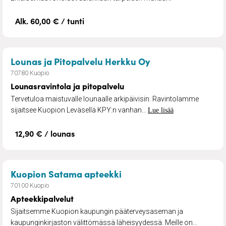
Alk. 60,00 € / tunti
– Lounasravintola
Lounas ja Pitopalvelu Herkku Oy
70780 Kuopio
Lounasravintola ja pitopalvelu
Tervetuloa maistuvalle lounaalle arkipäivisin. Ravintolamme
sijaitsee Kuopion Leväsellä KPY:n vanhan...
Lue lisää
12,90 € / lounas
– Apteekkipalvelut
Kuopion Satama apteekki
70100 Kuopio
Apteekkipalvelut
Sijaitsemme Kuopion kaupungin pääterveysaseman ja
kaupunginkirjaston välittömässä läheisyydessä. Meille on...