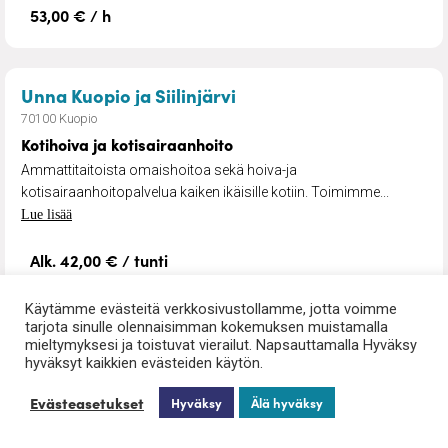
53,00 € / h
– Kotihoiva ja kotisaira
Unna Kuopio ja Siilinjärvi
70100 Kuopio
Kotihoiva ja kotisairaanhoito
Ammattitaitoista omaishoitoa sekä hoiva-ja
kotisairaanhoitopalvelua kaiken ikäisille kotiin. Toimimme...
Lue lisää
Alk. 42,00 € / tunti
Käytämme evästeitä verkkosivustollamme, jotta voimme
tarjota sinulle olennaisimman kokemuksen muistamalla
– Jalkahoitoa
Tmi Lya Dahlström Jalkojenhoitaja at
mieltymyksesi ja toistuvat vierailut. Napsauttamalla Hyväksy
hyväksyt kaikkien evästeiden käytön.
71800 Siilinjärvi
Jalkahoitoa
Evästeasetukset
Hyväksy
Älä hyväksy
Asiantuntevaa jalkahoitoa kaikenikäisille. Hoidoissamme
keskitytään tukemaan jalkojen hyvinvointia. Oli...
Lue lisää