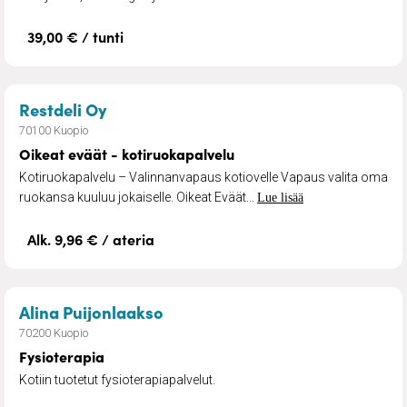
39,00 € / tunti
– Oikeat eväät - kotiruokapalvelu
Restdeli Oy
70100 Kuopio
Oikeat eväät - kotiruokapalvelu
Kotiruokapalvelu – Valinnanvapaus kotiovelle Vapaus valita oma
ruokansa kuuluu jokaiselle. Oikeat Eväät...
Lue lisää
Alk. 9,96 € / ateria
– Fysioterapia
Alina Puijonlaakso
70200 Kuopio
Fysioterapia
Kotiin tuotetut fysioterapiapalvelut.