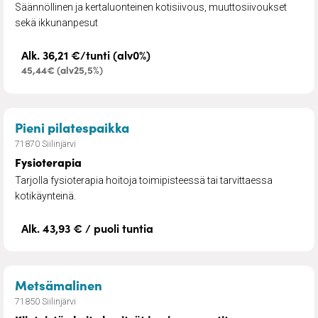
Säännöllinen ja kertaluonteinen kotisiivous, muuttosiivoukset
sekä ikkunanpesut
Alk. 36,21 €/tunti (alv0%)
45,44€ (alv25,5%)
– Fysioterapia
Pieni pilatespaikka
71870 Siilinjärvi
Fysioterapia
Tarjolla fysioterapia hoitoja toimipisteessä tai tarvittaessa
kotikäynteinä.
Alk. 43,93 € / puoli tuntia
– Kiinteistön hoito,lumityöt ja pien
Metsämalinen
71850 Siilinjärvi