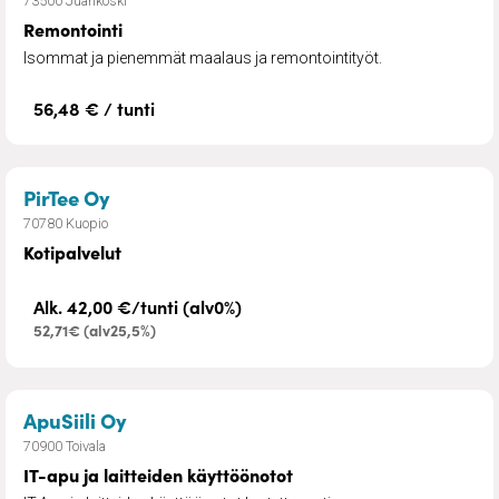
73500 Juankoski
Remontointi
Isommat ja pienemmät maalaus ja remontointityöt.
56,48 € / tunti
– Kotipalvelut
PirTee Oy
70780 Kuopio
Kotipalvelut
Alk. 42,00 €/tunti (alv0%)
52,71€ (alv25,5%)
– IT-apu ja laitteiden käyttöönotot
ApuSiili Oy
70900 Toivala
IT-apu ja laitteiden käyttöönotot