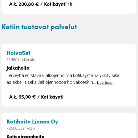
Alk. 200,80 € / Kotikäynti 1h
Kotiin tuotavat palvelut
– Jalkahoito
HoivaSet
71480 Kurkimäki
Jalkahoito
Terveyttä edistävää jalkojenhoitoa kotikäynteinä yksityisille
asiakkaille sekä Jalkojenhoitoa hoivakoteihin...
Lue lisää
Alk. 65,00 € / Kotikäynti
– Kotisairaanhoito
Kotihoito Linnea Oy
73500 Juankoski
Kotisairaanhoito