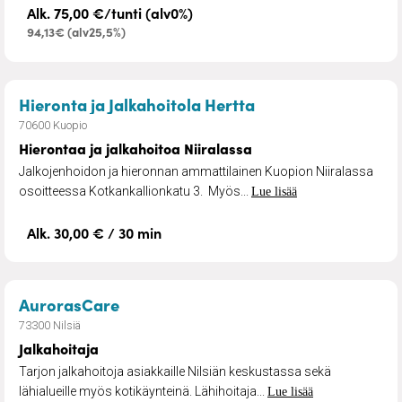
Alk. 75,00 €/tunti (alv0%)
94,13€ (alv25,5%)
– Hierontaa ja jalk
Hieronta ja Jalkahoitola Hertta
70600 Kuopio
Hierontaa ja jalkahoitoa Niiralassa
Jalkojenhoidon ja hieronnan ammattilainen Kuopion Niiralassa
osoitteessa Kotkankallionkatu 3. Myös...
Lue lisää
Alk. 30,00 € / 30 min
– Jalkahoitaja
AurorasCare
73300 Nilsiä
Jalkahoitaja
Tarjon jalkahoitoja asiakkaille Nilsiän keskustassa sekä
lähialueille myös kotikäynteinä. Lähihoitaja...
Lue lisää