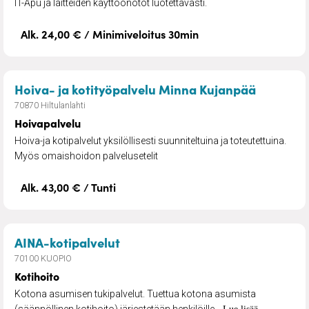
IT-Apu ja laitteiden käyttöönotot luotettavasti.
Alk. 24,00 € / Minimiveloitus 30min
– Hoivap
Hoiva- ja kotityöpalvelu Minna Kujanpää
70870 Hiltulanlahti
Hoivapalvelu
Hoiva-ja kotipalvelut yksilöllisesti suunniteltuina ja toteutettuina.
Myös omaishoidon palvelusetelit
Alk. 43,00 € / Tunti
– Kotihoito
AINA-kotipalvelut
70100 KUOPIO
Kotihoito
Kotona asumisen tukipalvelut. Tuettua kotona asumista