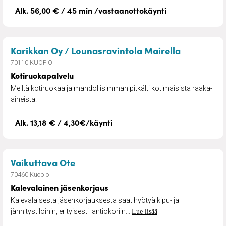
Alk. 56,00 € / 45 min /vastaanottokäynti
– Kotiruok
Karikkan Oy / Lounasravintola Mairella
70110 KUOPIO
Kotiruokapalvelu
Meiltä kotiruokaa ja mahdollisimman pitkälti kotimaisista raaka-
aineista.
Alk. 13,18 € / 4,30€/käynti
– Kalevalainen jäsenkorjaus
Vaikuttava Ote
70460 Kuopio
Kalevalainen jäsenkorjaus
Kalevalaisesta jäsenkorjauksesta saat hyötyä kipu- ja
jännitystiloihin, erityisesti lantiokoriin...
Lue lisää