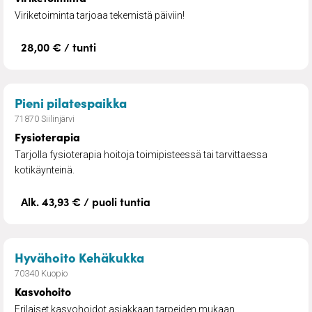
Viriketoiminta tarjoaa tekemistä päiviin!
28,00 € / tunti
– Fysioterapia
Pieni pilatespaikka
71870 Siilinjärvi
Fysioterapia
Tarjolla fysioterapia hoitoja toimipisteessä tai tarvittaessa
kotikäynteinä.
Alk. 43,93 € / puoli tuntia
– Kasvohoito
Hyvähoito Kehäkukka
70340 Kuopio
Kasvohoito
Erilaiset kasvohoidot asiakkaan tarpeiden mukaan.