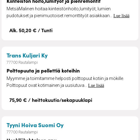
Kiinteistön hoito,lumityöt ja pienremontit
MetsäMalinen hoitaa kiinteistönhoito,lumityöt, lumien
pudotukset ja pienimuotoiset remonttityöt asiakkaan...
Lue lisää
Alk. 50,20 € / Tunti
– Polttopuuta ja pellettiä koteihin
Trans Kuljari Ky
77700 Rautalampi
Polttopuuta ja pellettiä koteihin
Myymme ja toimitamme helposti polttopuut kotiin ja mökille.
Polttopuut ovat kotimainen ja uusiutuva...
Lue lisää
75,90 € / heittokuutio/sekapuuklapi
– Henkilökohtainen apu
Tyyni Hoiva Suomi Oy
77700 Rautalampi