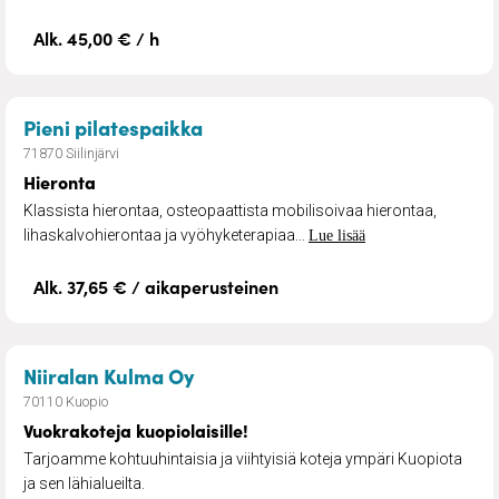
Alk. 45,00 € / h
– Hieronta
Pieni pilatespaikka
71870 Siilinjärvi
Hieronta
Klassista hierontaa, osteopaattista mobilisoivaa hierontaa,
lihaskalvohierontaa ja vyöhyketerapiaa...
Lue lisää
Alk. 37,65 € / aikaperusteinen
– Vuokrakoteja kuopiolaisille!
Niiralan Kulma Oy
70110 Kuopio
Vuokrakoteja kuopiolaisille!
Tarjoamme kohtuuhintaisia ja viihtyisiä koteja ympäri Kuopiota
ja sen lähialueilta.