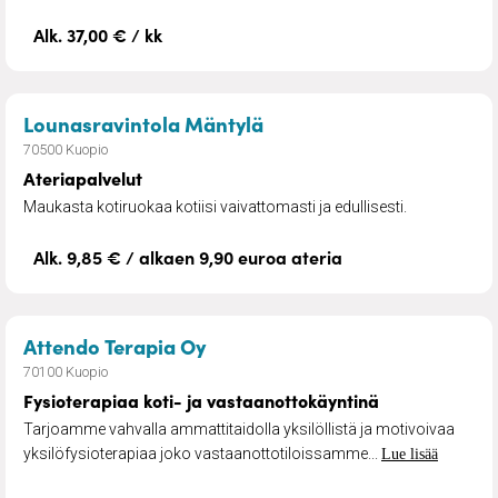
Alk. 37,00 € / kk
– Ateriapalvelut
Lounasravintola Mäntylä
70500 Kuopio
Ateriapalvelut
Maukasta kotiruokaa kotiisi vaivattomasti ja edullisesti.
Alk. 9,85 € / alkaen 9,90 euroa ateria
– Fysioterapiaa koti- ja vasta
Attendo Terapia Oy
70100 Kuopio
Fysioterapiaa koti- ja vastaanottokäyntinä
Tarjoamme vahvalla ammattitaidolla yksilöllistä ja motivoivaa
yksilöfysioterapiaa joko vastaanottotiloissamme...
Lue lisää