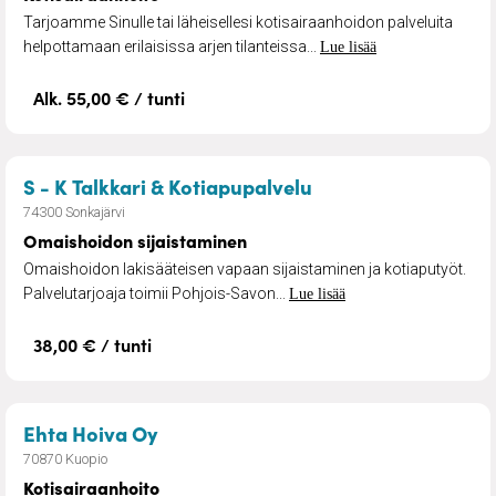
Tarjoamme Sinulle tai läheisellesi kotisairaanhoidon palveluita
helpottamaan erilaisissa arjen tilanteissa...
Lue lisää
Alk. 55,00 € / tunti
– Omaishoidon sija
S - K Talkkari & Kotiapupalvelu
74300 Sonkajärvi
Omaishoidon sijaistaminen
Omaishoidon lakisääteisen vapaan sijaistaminen ja kotiaputyöt.
Palvelutarjoaja toimii Pohjois-Savon...
Lue lisää
38,00 € / tunti
– Kotisairaanhoito
Ehta Hoiva Oy
70870 Kuopio
Kotisairaanhoito