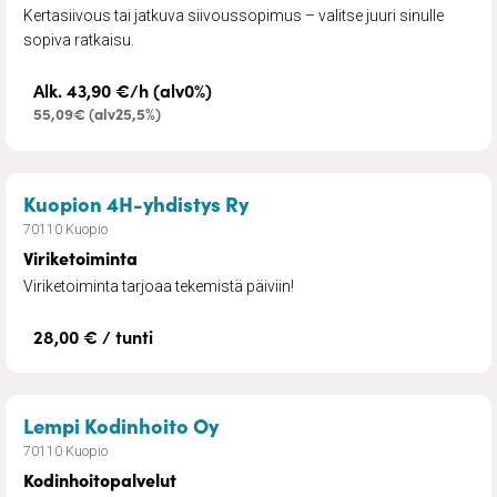
Kertasiivous tai jatkuva siivoussopimus – valitse juuri sinulle
sopiva ratkaisu.
Alk. 43,90 €/h (alv0%)
55,09€ (alv25,5%)
– Viriketoiminta
Kuopion 4H-yhdistys Ry
70110 Kuopio
Viriketoiminta
Viriketoiminta tarjoaa tekemistä päiviin!
28,00 € / tunti
– Kodinhoitopalvelut
Lempi Kodinhoito Oy
70110 Kuopio
Kodinhoitopalvelut