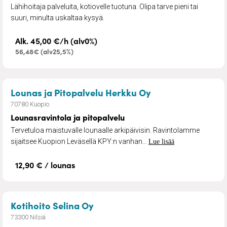
Lähihoitaja palveluita, kotiovelle tuotuna. Olipa tarve pieni tai
suuri, minulta uskaltaa kysyä.
Alk. 45,00 €/h (alv0%)
56,48€ (alv25,5%)
– Lounasravintola
Lounas ja Pitopalvelu Herkku Oy
70780 Kuopio
Lounasravintola ja pitopalvelu
Tervetuloa maistuvalle lounaalle arkipäivisin. Ravintolamme
sijaitsee Kuopion Leväsellä KPY:n vanhan...
Lue lisää
12,90 € / lounas
– Kotihoito
Kotihoito Selina Oy
73300 Nilsiä