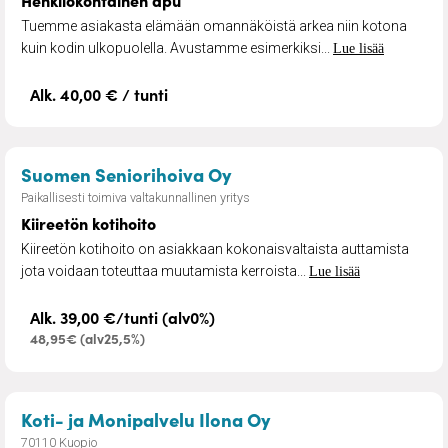
Henkilökohtainen apu
Tuemme asiakasta elämään omannäköistä arkea niin kotona
kuin kodin ulkopuolella. Avustamme esimerkiksi...
Lue lisää
Alk. 40,00 € / tunti
– Kiireetön kotihoito
Suomen Seniorihoiva Oy
Paikallisesti toimiva valtakunnallinen yritys
Kiireetön kotihoito
Kiireetön kotihoito on asiakkaan kokonaisvaltaista auttamista
jota voidaan toteuttaa muutamista kerroista...
Lue lisää
Alk. 39,00 €/tunti (alv0%)
48,95€ (alv25,5%)
– Hoiva-avustuspalv
Koti- ja Monipalvelu Ilona Oy
70110 Kuopio