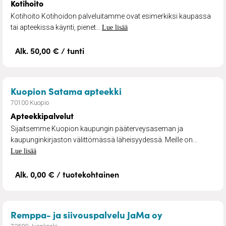
Kotihoito
Kotihoito Kotihoidon palveluitamme ovat esimerkiksi kaupassa
tai apteekissa käynti, pienet...
Lue lisää
Alk. 50,00 € / tunti
– Apteekkipalvelut
Kuopion Satama apteekki
70100 Kuopio
Apteekkipalvelut
Sijaitsemme Kuopion kaupungin pääterveysaseman ja
kaupunginkirjaston välittömässä läheisyydessä. Meille on...
Lue lisää
Alk. 0,00 € / tuotekohtainen
– Remontointi
Remppa- ja siivouspalvelu JaMa oy