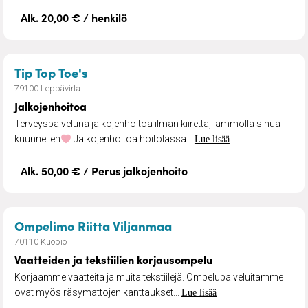
Alk. 20,00 € / henkilö
– Jalkojenhoitoa
Tip Top Toe's
79100 Leppävirta
Jalkojenhoitoa
Terveyspalveluna jalkojenhoitoa ilman kiirettä, lämmöllä sinua
kuunnellen
Jalkojenhoitoa hoitolassa...
Lue lisää
Alk. 50,00 € / Perus jalkojenhoito
– Vaatteiden ja tekstii
Ompelimo Riitta Viljanmaa
70110 Kuopio
Vaatteiden ja tekstiilien korjausompelu
Korjaamme vaatteita ja muita tekstiilejä. Ompelupalveluitamme
ovat myös räsymattojen kanttaukset...
Lue lisää