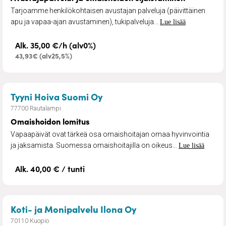
Tarjoamme henkilökohtaisen avustajan palveluja (päivittäinen
apu ja vapaa-ajan avustaminen), tukipalveluja...
Lue lisää
Alk. 35,00 €/h (alv0%)
43,93€ (alv25,5%)
– Omaishoidon lomitus
Tyyni Hoiva Suomi Oy
77700 Rautalampi
Omaishoidon lomitus
Vapaapäivät ovat tärkeä osa omaishoitajan omaa hyvinvointia
ja jaksamista. Suomessa omaishoitajilla on oikeus...
Lue lisää
Alk. 40,00 € / tunti
– Kiinteistöhuolto
Koti- ja Monipalvelu Ilona Oy
70110 Kuopio