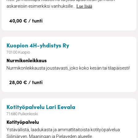
askareisiin esimerkiksi vanhuksille...
Lue lisää
40,00 € / tunti
– Nurmikonleikkaus
Kuopion 4H-yhdistys Ry
70100 Kuopio
Nurmikonleikkaus
Nurmikonleikkausta joustavasti, joko koko kesän tai tilapäisesti!
28,00 € / tunti
– Kotityöpalvelu
Kotityöpalvelu Lari Eevala
71680 Pulkonkoski
Kotityöpalvelu
Ystävällistä, laadukasta ja ammattitaitoista kotityöpalvelua
Siilinjärven, Maaningan ja Pielaveden alueelle.