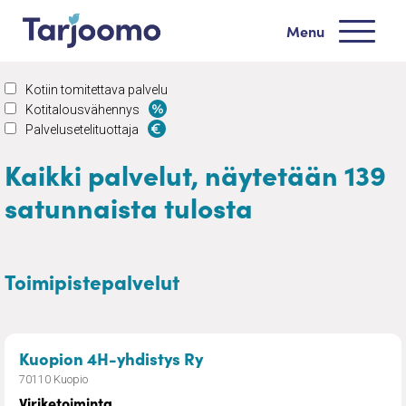
Siirry sisältöön
Menu
Tarjoomo etusivu
Kotiin tomitettava palvelu
Kotitalousvähennys
Palvelusetelituottaja
Kaikki palvelut, näytetään 139
satunnaista tulosta
Toimipistepalvelut
– Viriketoiminta
Kuopion 4H-yhdistys Ry
70110 Kuopio
Viriketoiminta