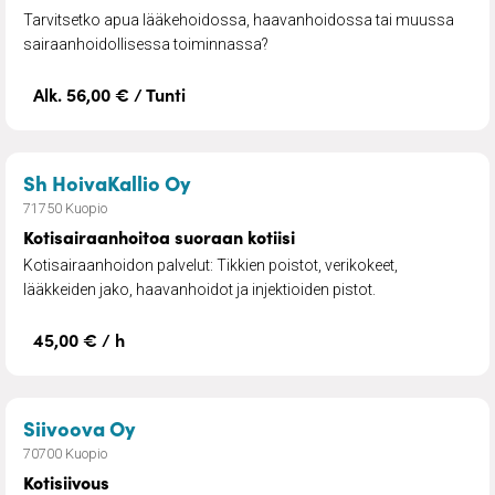
Tarvitsetko apua lääkehoidossa, haavanhoidossa tai muussa
sairaanhoidollisessa toiminnassa?
Alk. 56,00 € / Tunti
– Kotisairaanhoitoa suoraan kot
Sh HoivaKallio Oy
71750 Kuopio
Kotisairaanhoitoa suoraan kotiisi
Kotisairaanhoidon palvelut: Tikkien poistot, verikokeet,
lääkkeiden jako, haavanhoidot ja injektioiden pistot.
45,00 € / h
– Kotisiivous
Siivoova Oy
70700 Kuopio
Kotisiivous