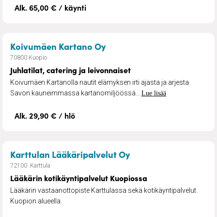
Alk. 65,00 € / käynti
– Juhlatilat, catering ja le
Koivumäen Kartano Oy
70800 Kuopio
Juhlatilat, catering ja leivonnaiset
Koivumäen Kartanolla nautit elämyksen irti ajasta ja arjesta
Savon kauneimmassa kartanomiljöössä...
Lue lisää
Alk. 29,90 € / hlö
– Lääkärin kotikäynt
Karttulan Lääkäripalvelut Oy
72100 .Karttula
Lääkärin kotikäyntipalvelut Kuopiossa
Lääkärin vastaanottopiste Karttulassa sekä kotikäyntipalvelut
Kuopion alueella.