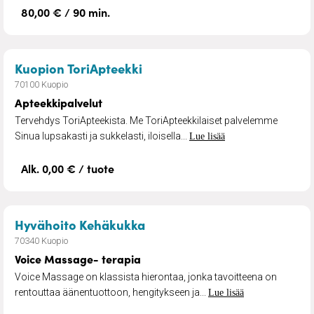
80,00 € / 90 min.
– Apteekkipalvelut
Kuopion ToriApteekki
70100 Kuopio
Apteekkipalvelut
Tervehdys ToriApteekista. Me ToriApteekkilaiset palvelemme
Sinua lupsakasti ja sukkelasti, iloisella...
Lue lisää
Alk. 0,00 € / tuote
– Voice Massage- terapia
Hyvähoito Kehäkukka
70340 Kuopio
Voice Massage- terapia
Voice Massage on klassista hierontaa, jonka tavoitteena on
rentouttaa äänentuottoon, hengitykseen ja...
Lue lisää