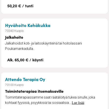
50,20 € / tunti
– Jalkahoito
Hyvähoito Kehäkukka
70340 Kuopio
Jalkahoito
Jalkahoidot koti- ja laitoskäynteinä tai hoitolassani
Poukamankadulla.
Alk. 65,00 € / käynti
– Toimintaterapiaa itsemaksav
Attendo Terapia Oy
70100 Kuopio
Toimintaterapiaa itsemaksaville
Toimintaterapiassamme saat räätälöityä tukea sinulle, joka
kohtaat fyysisiä, psyykkisiä tai sosiaalisia...
Lue lisää