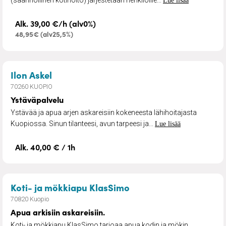
(säännöllinen kotihoito) järjestetään henkilöille...
Lue lisää
Alk. 39,00 €/h (alv0%)
48,95€ (alv25,5%)
– Ystäväpalvelu
Ilon Askel
70260 KUOPIO
Ystäväpalvelu
Ystävää ja apua arjen askareisiin kokeneesta lähihoitajasta
Kuopiossa. Sinun tilanteesi, avun tarpeesi ja...
Lue lisää
Alk. 40,00 € / 1h
– Apua arkisiin askarei
Koti- ja mökkiapu KlasSimo
70820 Kuopio
Apua arkisiin askareisiin.
Koti- ja mökkiapu KlasSimo tarjoaa apua kodin ja mökin