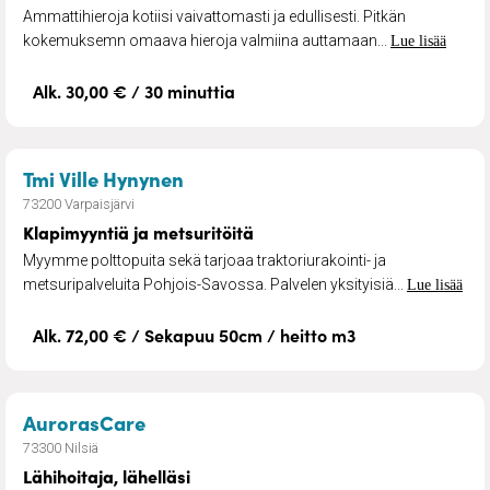
Ammattihieroja kotiisi vaivattomasti ja edullisesti. Pitkän
kokemuksemn omaava hieroja valmiina auttamaan...
Lue lisää
Alk. 30,00 € / 30 minuttia
– Klapimyyntiä ja metsuritöitä
Tmi Ville Hynynen
73200 Varpaisjärvi
Klapimyyntiä ja metsuritöitä
Myymme polttopuita sekä tarjoaa traktoriurakointi- ja
metsuripalveluita Pohjois-Savossa. Palvelen yksityisiä...
Lue lisää
Alk. 72,00 € / Sekapuu 50cm / heitto m3
– Lähihoitaja, lähelläsi
AurorasCare
73300 Nilsiä
Lähihoitaja, lähelläsi