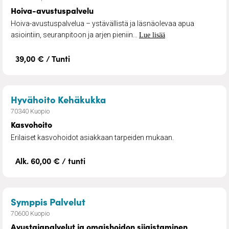
Hoiva-avustuspalvelu
Hoiva-avustuspalvelua – ystävällistä ja läsnäolevaa apua
asiointiin, seuranpitoon ja arjen pieniin...
Lue lisää
39,00 € / Tunti
– Kasvohoito
Hyvähoito Kehäkukka
70340 Kuopio
Kasvohoito
Erilaiset kasvohoidot asiakkaan tarpeiden mukaan.
Alk. 60,00 € / tunti
– Avustajapalvelut ja omaishoid
Symppis Palvelut
70600 Kuopio
Avustajapalvelut ja omaishoidon sijaistaminen