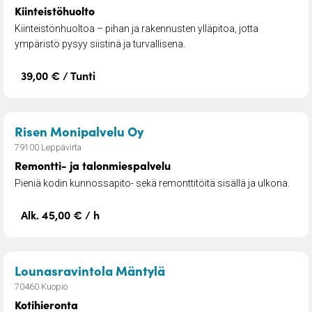
Kiinteistöhuolto
Kiinteistönhuoltoa – pihan ja rakennusten ylläpitoa, jotta
ympäristö pysyy siistinä ja turvallisena.
39,00 € / Tunti
– Remontti- ja talonmiespal
Risen Monipalvelu Oy
79100 Leppävirta
Remontti- ja talonmiespalvelu
Pieniä kodin kunnossapito- sekä remonttitöitä sisällä ja ulkona.
Alk. 45,00 € / h
– Kotihieronta
Lounasravintola Mäntylä
70460 Kuopio
Kotihieronta