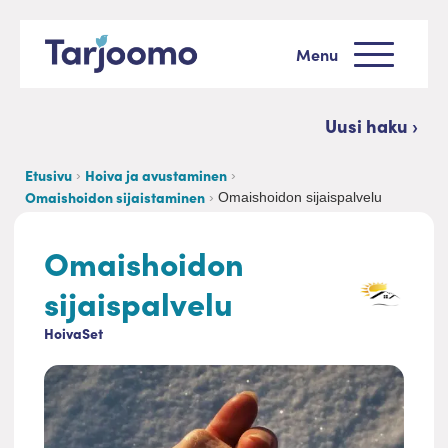
Siirry sisältöön
Menu
Tarjoomo etusivu
Uusi haku ›
Etusivu
Hoiva ja avustaminen
Omaishoidon sijaistaminen
Omaishoidon sijaispalvelu
Omaishoidon
sijaispalvelu
HoivaSet