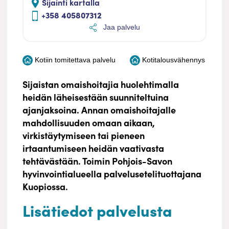
Sijainti kartalla
+358 405807312
Jaa palvelu
Kotiin tomitettava palvelu
Kotitalousvähennys
Sijaistan omaishoitajia huolehtimalla
heidän läheisestään suunniteltuina
ajanjaksoina. Annan omaishoitajalle
mahdollisuuden omaan aikaan,
virkistäytymiseen tai pieneen
irtaantumiseen heidän vaativasta
tehtävästään. Toimin Pohjois-Savon
hyvinvointialueella palvelusetelituottajana
Kuopiossa.
Lisätiedot palvelusta