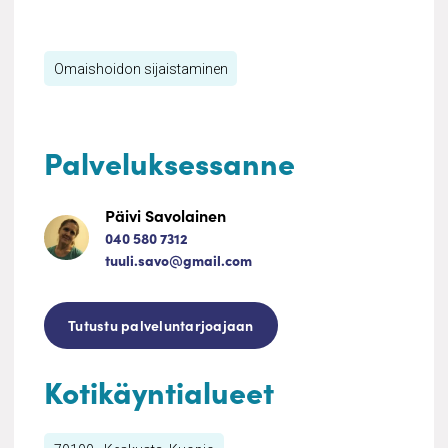
HoivaSet
Omaishoidon sijaistaminen
Palveluksessanne
Päivi Savolainen
040 580 7312
tuuli.savo@gmail.com
Tutustu palveluntarjoajaan
Kotikäyntialueet