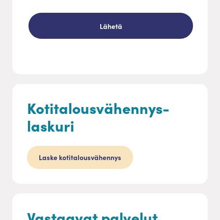
Kotitalousvähennys-
laskuri
Laske kotitalousvähennys
Vastaavat palvelut