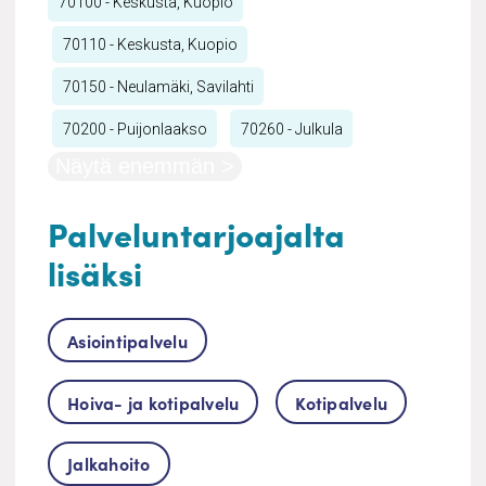
70100 - Keskusta, Kuopio
70110 - Keskusta, Kuopio
70150 - Neulamäki, Savilahti
70200 - Puijonlaakso
70260 - Julkula
Näytä enemmän >
Palveluntarjoajalta
lisäksi
Asiointipalvelu
Hoiva- ja kotipalvelu
Kotipalvelu
Jalkahoito