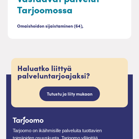
Tarjoomossa
Omaishoidon sijaistaminen (64),
Haluatko liittyä
palveluntarjoajaksi?
Tutustu ja liity mukaan
Tarjoomo on ikäihmisille palveluita tuottavien
toimijoiden osuuskunta. Tarjoomo ylläpitää