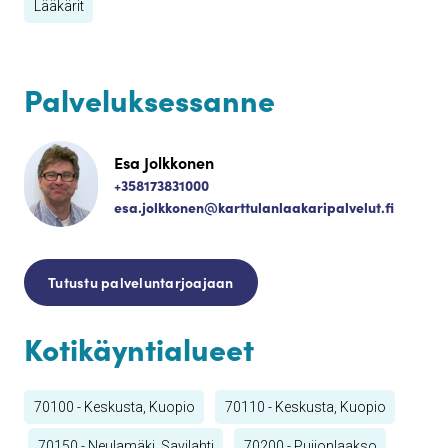
Lääkärit
Palveluksessanne
Esa Jolkkonen
+358173831000
esa.jolkkonen@karttulanlaakaripalvelut.fi
Tutustu palveluntarjoajaan
Kotikäyntialueet
70100 - Keskusta, Kuopio
70110 - Keskusta, Kuopio
70150 - Neulamäki, Savilahti
70200 - Puijonlaakso