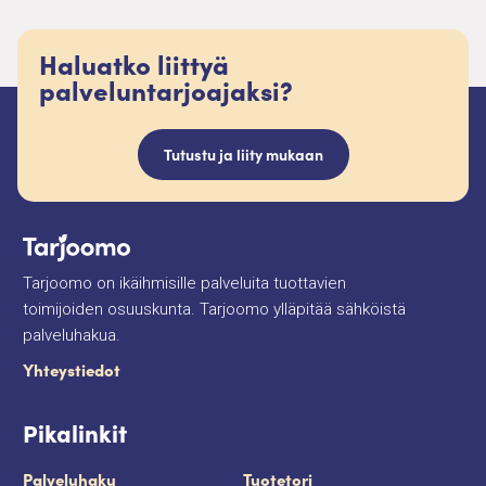
Haluatko liittyä
palveluntarjoajaksi?
Tutustu ja liity mukaan
Tarjoomo on ikäihmisille palveluita tuottavien
toimijoiden osuuskunta. Tarjoomo ylläpitää sähköistä
palveluhakua.
Yhteystiedot
Pikalinkit
Palveluhaku
Tuotetori