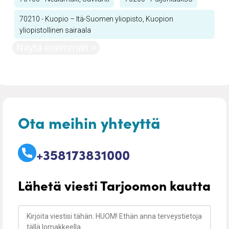
70210 - Kuopio – Itä-Suomen yliopisto, Kuopion
yliopistollinen sairaala
Näytä enemmän >
Ota meihin yhteyttä
+358173831000
Lähetä viesti Tarjoomon kautta