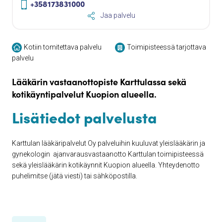
+358173831000
Jaa palvelu
Kotiin tomitettava palvelu
Toimipisteessä tarjottava
palvelu
Lääkärin vastaanottopiste Karttulassa sekä
kotikäyntipalvelut Kuopion alueella.
Lisätiedot palvelusta
Karttulan lääkäripalvelut Oy palveluihin kuuluvat yleislääkärin ja
gynekologin ajanvarausvastaanotto Karttulan toimipisteessä
sekä yleislääkärin kotikäynnit Kuopion alueella. Yhteydenotto
puhelimitse (jätä viesti) tai sähköpostilla.
Karttulan Lääkäripalvelut Oy