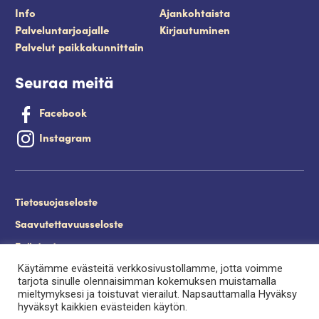
Info
Ajankohtaista
Palveluntarjoajalle
Kirjautuminen
Palvelut paikkakunnittain
Seuraa meitä
Facebook
Instagram
Tietosuojaseloste
Saavutettavuusseloste
Evästeet
Käytämme evästeitä verkkosivustollamme, jotta voimme
Palveluntuottajan kirjautuminen.
tarjota sinulle olennaisimman kokemuksen muistamalla
mieltymyksesi ja toistuvat vierailut. Napsauttamalla Hyväksy
hyväksyt kaikkien evästeiden käytön.