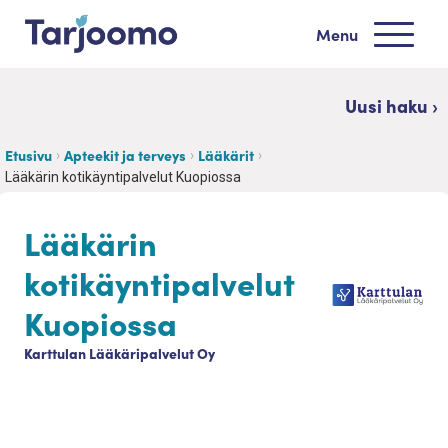
Siirry sisältöön
Menu
Tarjoomo etusivu
Uusi haku ›
Etusivu
Apteekit ja terveys
Lääkärit
Lääkärin kotikäyntipalvelut Kuopiossa
Lääkärin
kotikäyntipalvelut
Kuopiossa
Karttulan Lääkäripalvelut Oy