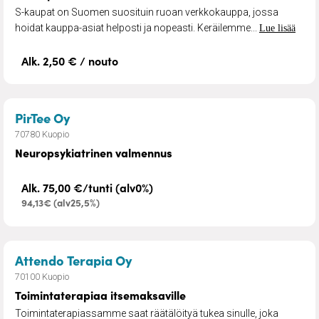
S-kaupat on Suomen suosituin ruoan verkkokauppa, jossa
hoidat kauppa-asiat helposti ja nopeasti. Keräilemme...
Lue lisää
Alk. 2,50 € / nouto
– Neuropsykiatrinen valmennus
PirTee Oy
70780 Kuopio
Neuropsykiatrinen valmennus
Alk. 75,00 €/tunti (alv0%)
94,13€ (alv25,5%)
– Toimintaterapiaa itsemaksav
Attendo Terapia Oy
70100 Kuopio
Toimintaterapiaa itsemaksaville
Toimintaterapiassamme saat räätälöityä tukea sinulle, joka