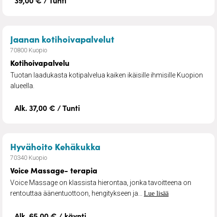
39,00 € / Tunti
– Kotihoivapalvelu
Jaanan kotihoivapalvelut
70800 Kuopio
Kotihoivapalvelu
Tuotan laadukasta kotipalvelua kaiken ikäisille ihmisille Kuopion
alueella.
Alk. 37,00 € / Tunti
– Voice Massage- terapia
Hyvähoito Kehäkukka
70340 Kuopio
Voice Massage- terapia
Voice Massage on klassista hierontaa, jonka tavoitteena on
rentouttaa äänentuottoon, hengitykseen ja...
Lue lisää
Alk. 65,00 € / käynti