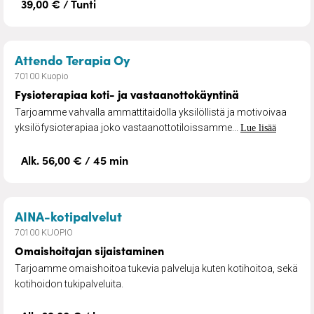
39,00 € / Tunti
– Fysioterapiaa koti- ja vasta
Attendo Terapia Oy
70100 Kuopio
Fysioterapiaa koti- ja vastaanottokäyntinä
Tarjoamme vahvalla ammattitaidolla yksilöllistä ja motivoivaa
yksilöfysioterapiaa joko vastaanottotiloissamme...
Lue lisää
Alk. 56,00 € / 45 min
– Omaishoitajan sijaistaminen
AINA-kotipalvelut
70100 KUOPIO
Omaishoitajan sijaistaminen
Tarjoamme omaishoitoa tukevia palveluja kuten kotihoitoa, sekä
kotihoidon tukipalveluita.​