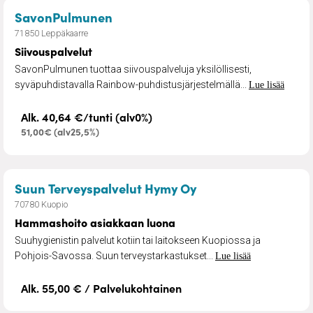
– Siivouspalvelut
SavonPulmunen
71850 Leppäkaarre
Siivouspalvelut
SavonPulmunen tuottaa siivouspalveluja yksilöllisesti,
syväpuhdistavalla Rainbow-puhdistusjärjestelmällä...
Lue lisää
Alk. 40,64 €/tunti (alv0%)
51,00€ (alv25,5%)
– Hammashoito asi
Suun Terveyspalvelut Hymy Oy
70780 Kuopio
Hammashoito asiakkaan luona
Suuhygienistin palvelut kotiin tai laitokseen Kuopiossa ja
Pohjois-Savossa. Suun terveystarkastukset...
Lue lisää
Alk. 55,00 € / Palvelukohtainen