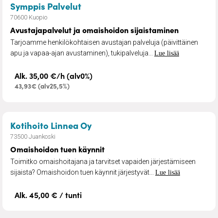
– Avustajapalvelut ja omaishoid
Symppis Palvelut
70600 Kuopio
Avustajapalvelut ja omaishoidon sijaistaminen
Tarjoamme henkilökohtaisen avustajan palveluja (päivittäinen
apu ja vapaa-ajan avustaminen), tukipalveluja...
Lue lisää
Alk. 35,00 €/h (alv0%)
43,93€ (alv25,5%)
– Omaishoidon tuen käynnit
Kotihoito Linnea Oy
73500 Juankoski
Omaishoidon tuen käynnit
Toimitko omaishoitajana ja tarvitset vapaiden järjestämiseen
sijaista? Omaishoidon tuen käynnit järjestyvät...
Lue lisää
Alk. 45,00 € / tunti