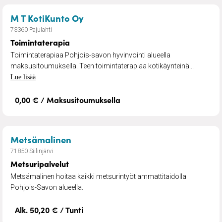
– Toimintaterapia
M T KotiKunto Oy
73360 Pajulahti
Toimintaterapia
Toimintaterapiaa Pohjois-savon hyvinvointi alueella
maksusitoumuksella. Teen toimintaterapiaa kotikäynteinä...
Lue lisää
0,00 € / Maksusitoumuksella
– Metsuripalvelut
Metsämalinen
71850 Siilinjärvi
Metsuripalvelut
Metsämalinen hoitaa kaikki metsurintyöt ammattitaidolla
Pohjois-Savon alueella.
Alk. 50,20 € / Tunti