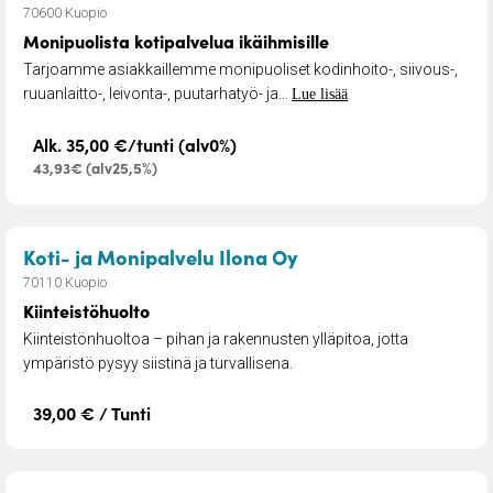
70600 Kuopio
Monipuolista kotipalvelua ikäihmisille
Tarjoamme asiakkaillemme monipuoliset kodinhoito-, siivous-,
ruuanlaitto-, leivonta-, puutarhatyö- ja...
Lue lisää
Alk. 35,00 €/tunti (alv0%)
43,93€ (alv25,5%)
– Kiinteistöhuolto
Koti- ja Monipalvelu Ilona Oy
70110 Kuopio
Kiinteistöhuolto
Kiinteistönhuoltoa – pihan ja rakennusten ylläpitoa, jotta
ympäristö pysyy siistinä ja turvallisena.
39,00 € / Tunti