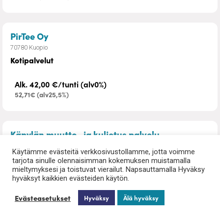
– Kotipalvelut
PirTee Oy
70780 Kuopio
Kotipalvelut
Alk. 42,00 €/tunti (alv0%)
52,71€ (alv25,5%)
– Muutto- ja k
Käpylän muutto- ja kuljetus palvelu
77600 Suonenjoki
Käytämme evästeitä verkkosivustollamme, jotta voimme
Muutto- ja kuljetus palvelu
tarjota sinulle olennaisimman kokemuksen muistamalla
mieltymyksesi ja toistuvat vierailut. Napsauttamalla Hyväksy
Teemme kokonaisvaltaista muutto- ja kuljetuspalvelua, aina
hyväksyt kaikkien evästeiden käytön.
pakkauksesta asunnon tyhjennyksiin sekä...
Lue lisää
Evästeasetukset
Hyväksy
Älä hyväksy
Alk. 199,92 € / Kuljetus/Urakka