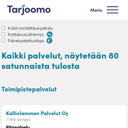
Siirry sisältöön
Menu
Tarjoomo etusivu
Kotiin tomitettava palvelu
Kotitalousvähennys
Palvelusetelituottaja
Kaikki palvelut, näytetään 80
satunnaista tulosta
Toimipistepalvelut
– Pitopalvelu
Kalliolammen Palvelut Oy
71800 Siilinjärvi
Pitopalvelu