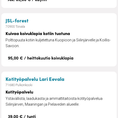
– Kuivaa koivuklapia kotiin tuotuna
JSL-forest
70900 Toivala
Kuivaa koivuklapia kotiin tuotuna
Polttopuuta kotiin kuljetettuna Kuopioon ja Siilinjärvelle ja Koillis-
Savoon.
95,00 € / heittokuutio koivuklapia
– Kotityöpalvelu
Kotityöpalvelu Lari Eevala
71680 Pulkonkoski
Kotityöpalvelu
Ystävällistä, laadukasta ja ammattitaitoista kotityöpalvelua
Siilinjärven, Maaningan ja Pielaveden alueelle.
39,00 € / tunti