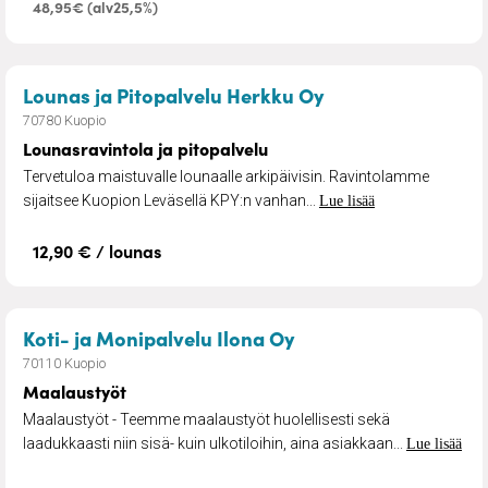
48,95€ (alv25,5%)
– Lounasravintola
Lounas ja Pitopalvelu Herkku Oy
70780 Kuopio
Lounasravintola ja pitopalvelu
Tervetuloa maistuvalle lounaalle arkipäivisin. Ravintolamme
sijaitsee Kuopion Leväsellä KPY:n vanhan...
Lue lisää
12,90 € / lounas
– Maalaustyöt
Koti- ja Monipalvelu Ilona Oy
70110 Kuopio
Maalaustyöt
Maalaustyöt - Teemme maalaustyöt huolellisesti sekä
laadukkaasti niin sisä- kuin ulkotiloihin, aina asiakkaan...
Lue lisää