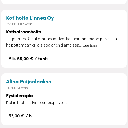
– Kotisairaanhoito
Kotihoito Linnea Oy
73500 Juankoski
Kotisairaanhoito
Tarjoamme Sinulle tai läheisellesi kotisairaanhoidon palveluita
helpottamaan erilaisissa arjen tilanteissa...
Lue lisää
Alk. 55,00 € / tunti
– Fysioterapia
Alina Puijonlaakso
70200 Kuopio
Fysioterapia
Kotiin tuotetut fysioterapiapalvelut.
53,00 € / h