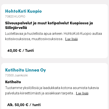
– Siivouspalvelut ja muut kotipal
HohtoKoti Kuopio
70820 KUOPIO
Siivouspalvelut ja muut kotipalvelut Kuopiossa ja
Siilinjärvellä
Luotettavaa ja huolellista apua arkeen. HohtoKoti Kuopio auttaa
kotisiivouksissa, muuttosiivouksissa...
Lue lisää
40,00 € / Tunti
– Kotihoito
Kotihoito Linnea Oy
73500 Juankoski
Kotihoito
Tuotamme yksilöllisiä ja laadukkaita kotona asumista tukevia
palveluita kiireettömästi ja asiakkaan tarpeita...
Lue lisää
Alk. 50,00 € / tunti