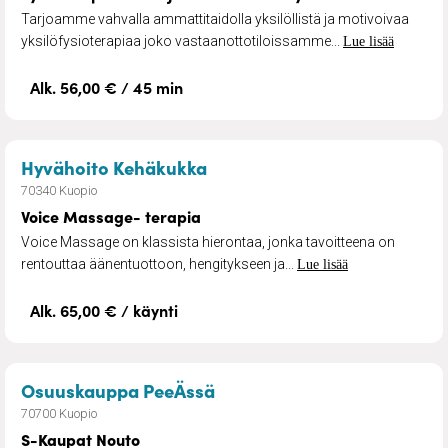
Tarjoamme vahvalla ammattitaidolla yksilöllistä ja motivoivaa
yksilöfysioterapiaa joko vastaanottotiloissamme...
Lue lisää
Alk. 56,00 € / 45 min
– Voice Massage- terapia
Hyvähoito Kehäkukka
70340 Kuopio
Voice Massage- terapia
Voice Massage on klassista hierontaa, jonka tavoitteena on
rentouttaa äänentuottoon, hengitykseen ja...
Lue lisää
Alk. 65,00 € / käynti
– S-Kaupat Nouto
Osuuskauppa PeeÄssä
70700 Kuopio
S-Kaupat Nouto