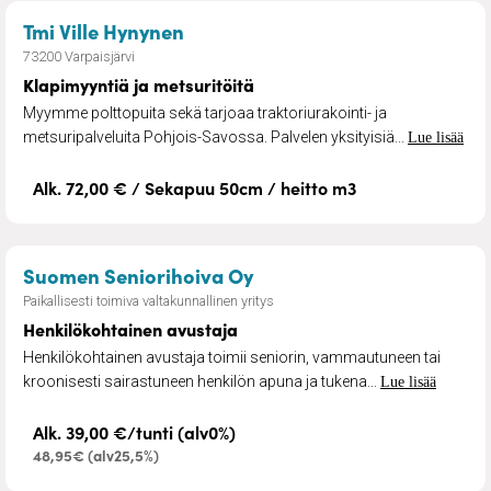
– Klapimyyntiä ja metsuritöitä
Tmi Ville Hynynen
73200 Varpaisjärvi
Klapimyyntiä ja metsuritöitä
Myymme polttopuita sekä tarjoaa traktoriurakointi- ja
metsuripalveluita Pohjois-Savossa. Palvelen yksityisiä...
Lue lisää
Alk. 72,00 € / Sekapuu 50cm / heitto m3
– Henkilökohtainen avus
Suomen Seniorihoiva Oy
Paikallisesti toimiva valtakunnallinen yritys
Henkilökohtainen avustaja
Henkilökohtainen avustaja toimii seniorin, vammautuneen tai
kroonisesti sairastuneen henkilön apuna ja tukena...
Lue lisää
Alk. 39,00 €/tunti (alv0%)
48,95€ (alv25,5%)