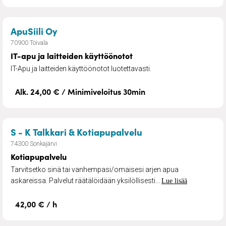
– IT-apu ja laitteiden käyttöönotot
ApuSiili Oy
70900 Toivala
IT-apu ja laitteiden käyttöönotot
IT-Apu ja laitteiden käyttöönotot luotettavasti.
Alk. 24,00 € / Minimiveloitus 30min
– Kotiapupalvelu
S - K Talkkari & Kotiapupalvelu
74300 Sonkajärvi
Kotiapupalvelu
Tarvitsetko sinä tai vanhempasi/omaisesi arjen apua
askareissa. Palvelut räätälöidään yksilöllisesti...
Lue lisää
42,00 € / h