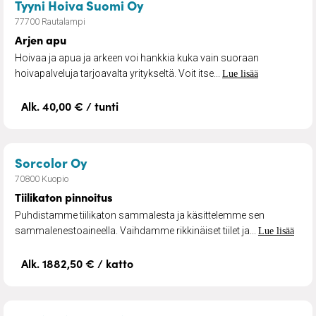
– Arjen apu
Tyyni Hoiva Suomi Oy
77700 Rautalampi
Arjen apu
Hoivaa ja apua ja arkeen voi hankkia kuka vain suoraan
hoivapalveluja tarjoavalta yritykseltä. Voit itse...
Lue lisää
Alk. 40,00 € / tunti
– Tiilikaton pinnoitus
Sorcolor Oy
70800 Kuopio
Tiilikaton pinnoitus
Puhdistamme tiilikaton sammalesta ja käsittelemme sen
sammalenestoaineella. Vaihdamme rikkinäiset tiilet ja...
Lue lisää
Alk. 1882,50 € / katto