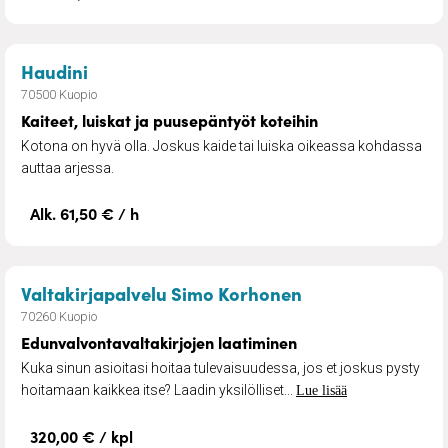
– Kaiteet, luiskat ja puusepäntyöt koteihin
Haudini
70500 Kuopio
Kaiteet, luiskat ja puusepäntyöt koteihin
Kotona on hyvä olla. Joskus kaide tai luiska oikeassa kohdassa
auttaa arjessa.
Alk. 61,50 € / h
– Edunvalvontava
Valtakirjapalvelu Simo Korhonen
70260 Kuopio
Edunvalvontavaltakirjojen laatiminen
Kuka sinun asioitasi hoitaa tulevaisuudessa, jos et joskus pysty
hoitamaan kaikkea itse? Laadin yksilölliset...
Lue lisää
320,00 € / kpl