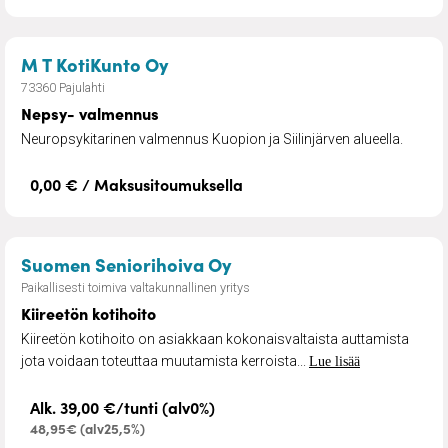
– Nepsy- valmennus
M T KotiKunto Oy
73360 Pajulahti
Nepsy- valmennus
Neuropsykitarinen valmennus Kuopion ja Siilinjärven alueella.
0,00 € / Maksusitoumuksella
– Kiireetön kotihoito
Suomen Seniorihoiva Oy
Paikallisesti toimiva valtakunnallinen yritys
Kiireetön kotihoito
Kiireetön kotihoito on asiakkaan kokonaisvaltaista auttamista
jota voidaan toteuttaa muutamista kerroista...
Lue lisää
Alk. 39,00 €/tunti (alv0%)
48,95€ (alv25,5%)