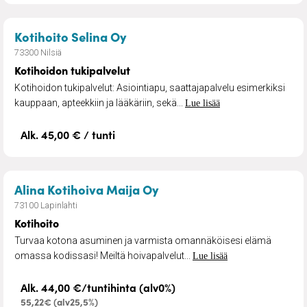
– Kotihoidon tukipalvelut
Kotihoito Selina Oy
73300 Nilsiä
Kotihoidon tukipalvelut
Kotihoidon tukipalvelut: Asiointiapu, saattajapalvelu esimerkiksi
kauppaan, apteekkiin ja lääkäriin, sekä...
Lue lisää
Alk. 45,00 € / tunti
– Kotihoito
Alina Kotihoiva Maija Oy
73100 Lapinlahti
Kotihoito
Turvaa kotona asuminen ja varmista omannäköisesi elämä
omassa kodissasi! Meiltä hoivapalvelut...
Lue lisää
Alk. 44,00 €/tuntihinta (alv0%)
55,22€ (alv25,5%)