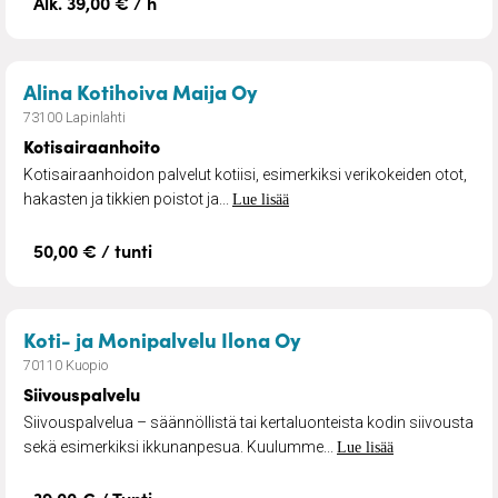
Alk. 39,00 € / h
– Kotisairaanhoito
Alina Kotihoiva Maija Oy
73100 Lapinlahti
Kotisairaanhoito
Kotisairaanhoidon palvelut kotiisi, esimerkiksi verikokeiden otot,
hakasten ja tikkien poistot ja...
Lue lisää
50,00 € / tunti
– Siivouspalvelu
Koti- ja Monipalvelu Ilona Oy
70110 Kuopio
Siivouspalvelu
Siivouspalvelua – säännöllistä tai kertaluonteista kodin siivousta
sekä esimerkiksi ikkunanpesua. Kuulumme...
Lue lisää