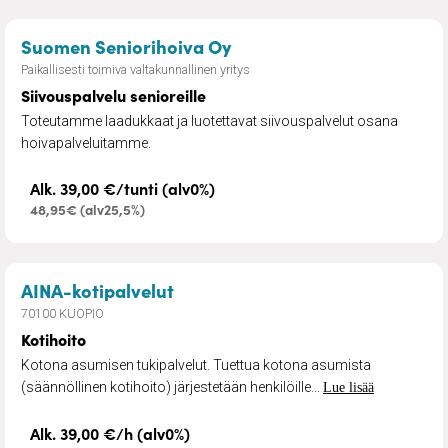
– Siivouspalvelu senioreil
Suomen Seniorihoiva Oy
Paikallisesti toimiva valtakunnallinen yritys
Siivouspalvelu senioreille
Toteutamme laadukkaat ja luotettavat siivouspalvelut osana
hoivapalveluitamme.
Alk. 39,00 €/tunti (alv0%)
48,95€ (alv25,5%)
– Kotihoito
AINA-kotipalvelut
70100 KUOPIO
Kotihoito
Kotona asumisen tukipalvelut. Tuettua kotona asumista
(säännöllinen kotihoito) järjestetään henkilöille...
Lue lisää
Alk. 39,00 €/h (alv0%)