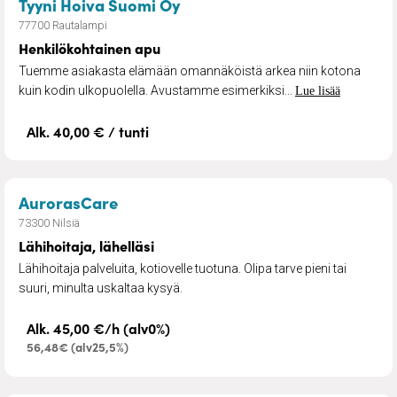
– Henkilökohtainen apu
Tyyni Hoiva Suomi Oy
77700 Rautalampi
Henkilökohtainen apu
Tuemme asiakasta elämään omannäköistä arkea niin kotona
kuin kodin ulkopuolella. Avustamme esimerkiksi...
Lue lisää
Alk. 40,00 € / tunti
– Lähihoitaja, lähelläsi
AurorasCare
73300 Nilsiä
Lähihoitaja, lähelläsi
Lähihoitaja palveluita, kotiovelle tuotuna. Olipa tarve pieni tai
suuri, minulta uskaltaa kysyä.
Alk. 45,00 €/h (alv0%)
56,48€ (alv25,5%)