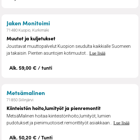
– Muutot ja kuljetukset
Jaken Monitoimi
71480 Kuopio, Kurkimäki
Muutot ja kuljetukset
Joustavat muuttopalvelut Kuopion seudulta kaikkialle Suomeen
ja takaisin. Pienten asuntojen kotimuutot...
Lue lisää
Alk. 59,00 € / tunti
– Kiinteistön hoito,lumityöt ja pien
Metsämalinen
71850 Siilinjärvi
Kiinteistön hoito,lumityöt ja pienremontit
MetsäMalinen hoitaa kiinteistönhoito,lumityöt, lumien
pudotukset ja pienimuotoiset remonttityöt asiakkaan...
Lue lisää
Alk. 50,20 € / Tunti