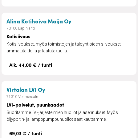
– Kotisiivous
Alina Kotihoiva Maija Oy
73100 Lapinlahti
Kotisiivous
Kotisiivoukset, myös toimistojen ja taloyhtiöiden siivoukset
ammattitaidolla ja laatutakuulla.
Alk. 44,00 € / tunti
– LVI-palvelut, puunkaadot
Virtalan LVI Oy
71310 Vehmersalmi
LVI-palvelut, puunkaadot
Suoritamme LVI-järjestelmien huollot ja asennukset. Myös
öljypoltin- ja lämpöpumppuhuollot saat kauttamme.
69,03 € / tunti