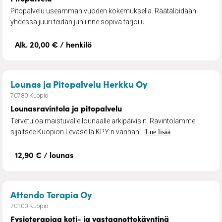
Pitopalvelu useamman vuoden kokemuksella. Räätälöidään
yhdessä juuri teidän juhliinne sopiva tarjoilu.
Alk. 20,00 € / henkilö
– Lounasravintola
Lounas ja Pitopalvelu Herkku Oy
70780 Kuopio
Lounasravintola ja pitopalvelu
Tervetuloa maistuvalle lounaalle arkipäivisin. Ravintolamme
sijaitsee Kuopion Leväsellä KPY:n vanhan...
Lue lisää
12,90 € / lounas
– Fysioterapiaa koti- ja vasta
Attendo Terapia Oy
70100 Kuopio
Fysioterapiaa koti- ja vastaanottokäyntinä