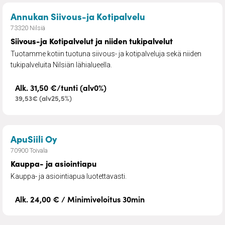
– Siivous-ja Kotipa
Annukan Siivous-ja Kotipalvelu
73320 Nilsiä
Siivous-ja Kotipalvelut ja niiden tukipalvelut
Tuotamme kotiin tuotuna siivous- ja kotipalveluja sekä niiden
tukipalveluita Nilsiän lähialueella.
Alk. 31,50 €/tunti (alv0%)
39,53€ (alv25,5%)
– Kauppa- ja asiointiapu
ApuSiili Oy
70900 Toivala
Kauppa- ja asiointiapu
Kauppa- ja asiointiapua luotettavasti.
Alk. 24,00 € / Minimiveloitus 30min