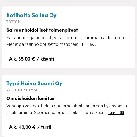
– Sairaanhoidolliset toimenpit
Kotihoito Selina Oy
73300 Nilsiä
Sairaanhoidolliset toimenpiteet
Sairaanhoitaja nopeasti, vaivattomasti ja ammattitaidolla kotiin!
Pienet sairaanhoidolliset toimenpiteet...
Lue lisää
Alk. 35,00 € / käynti
– Omaishoidon lomitus
Tyyni Hoiva Suomi Oy
77700 Rautalampi
Omaishoidon lomitus
Vapaapäivät ovat tärkeä osa omaishoitajan omaa hyvinvointia
ja jaksamista. Suomessa omaishoitajilla on oikeus...
Lue lisää
Alk. 40,00 € / tunti