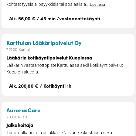
kohtaat fyysisiä, psyykkisiä tai sosiaalisia...
Lue lisää
Alk. 56,00 € / 45 min /vastaanottokäynti
– Lääkärin kotikäynt
Karttulan Lääkäripalvelut Oy
72100 .Karttula
Lääkärin kotikäyntipalvelut Kuopiossa
Lääkärin vastaanottopiste Karttulassa sekä kotikäyntipalvelut
Kuopion alueella.
Alk. 200,80 € / Kotikäynti 1h
– Jalkahoitaja
AurorasCare
73300 Nilsiä
Jalkahoitaja
Tarjon jalkahoitoja asiakkaille Nilsiän keskustassa sekä