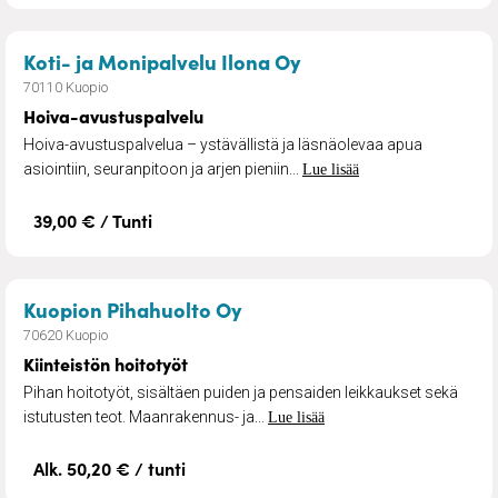
– Hoiva-avustuspalv
Koti- ja Monipalvelu Ilona Oy
70110 Kuopio
Hoiva-avustuspalvelu
Hoiva-avustuspalvelua – ystävällistä ja läsnäolevaa apua
asiointiin, seuranpitoon ja arjen pieniin...
Lue lisää
39,00 € / Tunti
– Kiinteistön hoitotyöt
Kuopion Pihahuolto Oy
70620 Kuopio
Kiinteistön hoitotyöt
Pihan hoitotyöt, sisältäen puiden ja pensaiden leikkaukset sekä
istutusten teot. Maanrakennus- ja...
Lue lisää
Alk. 50,20 € / tunti