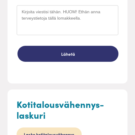
Kotitalousvähennys-
laskuri
Laske kotitalousvähennys