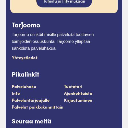
Tutustu ja liity mukaan
Tarjoomo on ikäihmisille palveluita tuottavien
toimijoiden osuuskunta. Tarjoomo ylläpitää
sähköistä palveluhakua.
Yhteystiedot
Pikalinkit
Palveluhaku
Tuotetori
Info
Ajankohtaista
Palveluntarjoajalle
Kirjautuminen
Palvelut paikkakunnittain
Seuraa meitä