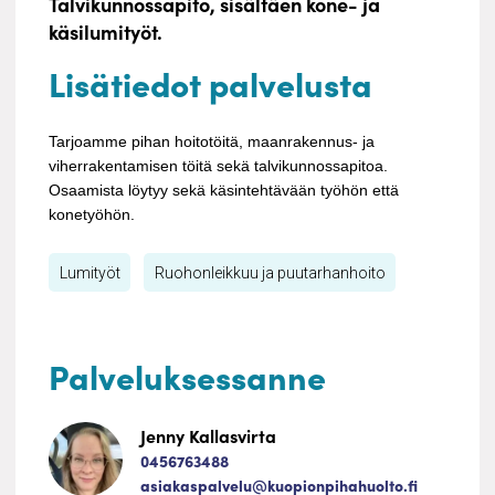
Talvikunnossapito, sisältäen kone- ja
käsilumityöt.
Lisätiedot palvelusta
Tarjoamme pihan hoitotöitä, maanrakennus- ja
viherrakentamisen töitä sekä talvikunnossapitoa.
Osaamista löytyy sekä käsintehtävään työhön että
konetyöhön.
Lumityöt
Ruohonleikkuu ja puutarhanhoito
Palveluksessanne
Jenny Kallasvirta
0456763488
asiakaspalvelu@kuopionpihahuolto.fi