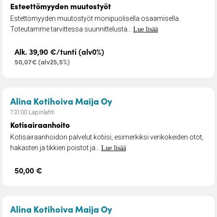
Esteettömyyden muutostyöt
Estettömyyden muutostyöt monipuolisella osaamisella.
Toteutamme tarvittessa suunnittelusta...
Lue lisää
Alk. 39,90 €/tunti (alv0%)
50,07€ (alv25,5%)
– Kotisairaanhoito
Alina Kotihoiva Maija Oy
73100 Lapinlahti
Kotisairaanhoito
Kotisairaanhoidon palvelut kotiisi, esimerkiksi verikokeiden otot,
hakasten ja tikkien poistot ja...
Lue lisää
50,00 €
– Kotihoito
Alina Kotihoiva Maija Oy