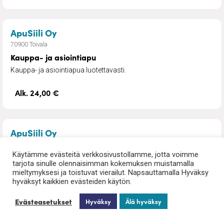
– Kauppa- ja asiointiapu
ApuSiili Oy
70900 Toivala
Kauppa- ja asiointiapu
Kauppa- ja asiointiapua luotettavasti.
Alk. 24,00 €
– Pihan- ja kiinteistönhoito
ApuSiili Oy
70900 Toivala
Käytämme evästeitä verkkosivustollamme, jotta voimme
Pihan- ja kiinteistönhoito
tarjota sinulle olennaisimman kokemuksen muistamalla
Kausittaiset piha- ja ylläpitotyöt yhdestä paikasta –
mieltymyksesi ja toistuvat vierailut. Napsauttamalla Hyväksy
hyväksyt kaikkien evästeiden käytön.
nurmikonleikkuusta ja terassihuolloista aina lumitöihin...
Lue lisää
Evästeasetukset
Hyväksy
Älä hyväksy
Alk. 24,00 €