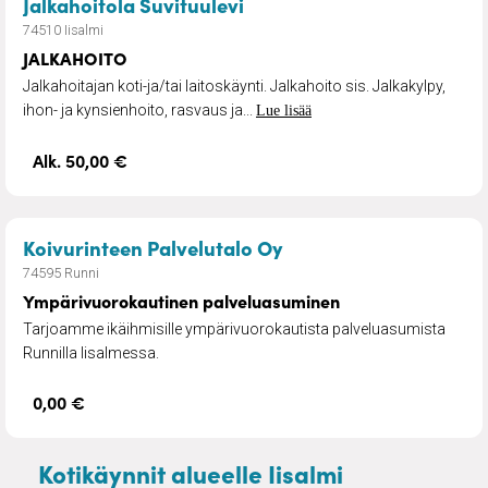
– JALKAHOITO
Jalkahoitola Suvituulevi
74510 Iisalmi
JALKAHOITO
Jalkahoitajan koti-ja/tai laitoskäynti. Jalkahoito sis. Jalkakylpy,
ihon- ja kynsienhoito, rasvaus ja...
Lue lisää
Alk. 50,00 €
– Ympärivuorokautin
Koivurinteen Palvelutalo Oy
74595 Runni
Ympärivuorokautinen palveluasuminen
Tarjoamme ikäihmisille ympärivuorokautista palveluasumista
Runnilla Iisalmessa.
0,00 €
Kotikäynnit alueelle Iisalmi