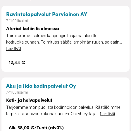
– Ateriat kotiin I
Ravintolapalvelut Parviainen AY
74100 Iisalmi
Ateriat kotiin Iisalmessa
Toimitamme Iisalmen kaupungin taajama-alueelle
kotiruokalounaan. Toimitussisältää lämpimän ruuan, salaatin...
Lue lisää
12,44 €
– Koti- ja hoivapalvel
Aku ja Iida kodinpalvelut Oy
74100 Iisalmi
Koti- ja hoivapalvelut
Tarjoamme monipuolista kodinhoidon palvelua. Räätälöimme
tarpeisiisi sopivan kokonaisuuden. Ota yhteyttä ja...
Lue lisää
Alk. 38,00 €/Tunti (alv0%)