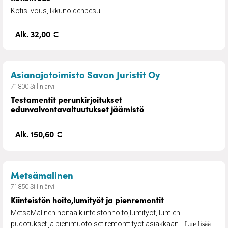
Kotisiivous, Ikkunoidenpesu
Alk. 32,00 €
– Testamentit p
Asianajotoimisto Savon Juristit Oy
71800 Siilinjärvi
Testamentit perunkirjoitukset
edunvalvontavaltuutukset jäämistö
Alk. 150,60 €
– Kiinteistön hoito,lumityöt ja pien
Metsämalinen
71850 Siilinjärvi
Kiinteistön hoito,lumityöt ja pienremontit
MetsäMalinen hoitaa kiinteistönhoito,lumityöt, lumien
pudotukset ja pienimuotoiset remonttityöt asiakkaan...
Lue lisää