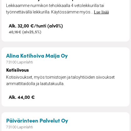
Leikkaamme nurmikon tehokkaalla 4 vetoleikkurilla tai
työnnettävällä leikkurilla. Käytössämme myös...
Lue lisää
Alk. 32,00 €/tunti (alv0%)
40,16€ (alv25,5%)
– Kotisiivous
Alina Kotihoiva Maija Oy
73100 Lapinlahti
Kotisiivous
Kotisiivoukset, myös toimistojen ja taloyhtiöiden siivoukset
ammattitaidolla ja laatutakuulla.
Alk. 44,00 €
– Esteettömyyden muuto
Päivärinteen Palvelut Oy
73100 Lapinlahti