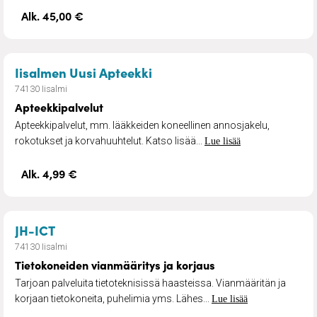
Alk. 45,00 €
– Apteekkipalvelut
Iisalmen Uusi Apteekki
74130 Iisalmi
Apteekkipalvelut
Apteekkipalvelut, mm. lääkkeiden koneellinen annosjakelu,
rokotukset ja korvahuuhtelut. Katso lisää...
Lue lisää
Alk. 4,99 €
– Tietokoneiden vianmääritys ja korjaus
JH-ICT
74130 Iisalmi
Tietokoneiden vianmääritys ja korjaus
Tarjoan palveluita tietoteknisissä haasteissa. Vianmääritän ja
korjaan tietokoneita, puhelimia yms. Lähes...
Lue lisää