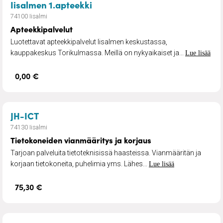
– Apteekkipalvelut
Iisalmen 1.apteekki
74100 Iisalmi
Apteekkipalvelut
Luotettavat apteekkipalvelut Iisalmen keskustassa,
kauppakeskus Torikulmassa. Meillä on nykyaikaiset ja...
Lue lisää
0,00 €
– Tietokoneiden vianmääritys ja korjaus
JH-ICT
74130 Iisalmi
Tietokoneiden vianmääritys ja korjaus
Tarjoan palveluita tietoteknisissä haasteissa. Vianmääritän ja
korjaan tietokoneita, puhelimia yms. Lähes...
Lue lisää
75,30 €