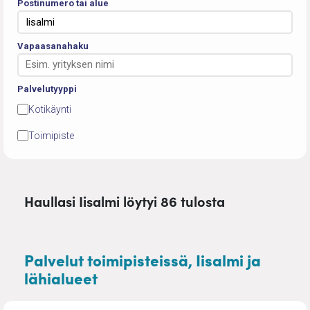
Postinumero tai alue
Vapaasanahaku
Palvelutyyppi
Kotikäynti
Toimipiste
Haullasi Iisalmi löytyi 86 tulosta
Palvelut toimipisteissä, Iisalmi ja
lähialueet