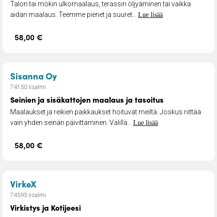
Talon tai mökin ulkomaalaus, terassin öljyäminen tai vaikka
aidan maalaus. Teemme pienet ja suuret...
Lue lisää
58,00 €
– Seinien ja sisäkattojen maalaus ja ta
Sisanna Oy
74150 Iisalmi
Seinien ja sisäkattojen maalaus ja tasoitus
Maalaukset ja reikien paikkaukset hoituvat meiltä. Joskus riittää
vain yhden seinän päivittäminen. Välillä...
Lue lisää
58,00 €
– Virkistys ja Kotijeesi
VirkeX
74595 Iisalmi
Virkistys ja Kotijeesi