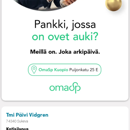
– Kotisiivous
Tmi Päivi Vidgren
74340 Sukeva
Kotisiivous