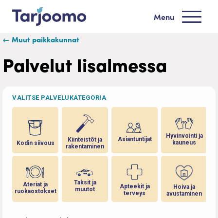
Siirry sisältöön
Menu
Tarjoomo etusivu
← Muut paikkakunnat
Palvelut Iisalmessa
VALITSE PALVELUKATEGORIA
Hyvinvointi ja
Asiantuntijat
Kiinteistöt ja
kauneus
Kodin siivous
rakentaminen
Taksit ja
Ateriat ja
Apteekit ja
Hoiva ja
muutot
ruokaostokset
terveys
avustaminen