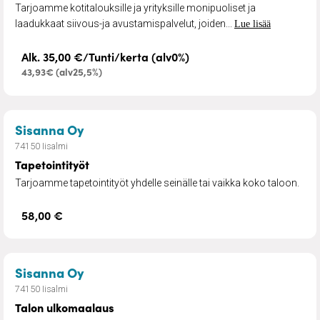
Tarjoamme kotitalouksille ja yrityksille monipuoliset ja
laadukkaat siivous-ja avustamispalvelut, joiden...
Lue lisää
Alk. 35,00 €/Tunti/kerta (alv0%)
43,93€ (alv25,5%)
– Tapetointityöt
Sisanna Oy
74150 Iisalmi
Tapetointityöt
Tarjoamme tapetointityöt yhdelle seinälle tai vaikka koko taloon.
58,00 €
– Talon ulkomaalaus
Sisanna Oy
74150 Iisalmi
Talon ulkomaalaus