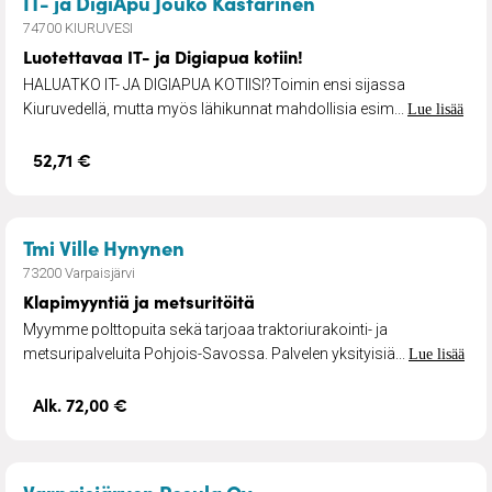
– Luotettavaa IT- j
IT- ja DigiApu Jouko Kastarinen
74700 KIURUVESI
Luotettavaa IT- ja Digiapua kotiin!
HALUATKO IT- JA DIGIAPUA KOTIISI?Toimin ensi sijassa
Kiuruvedellä, mutta myös lähikunnat mahdollisia esim...
Lue lisää
52,71 €
– Klapimyyntiä ja metsuritöitä
Tmi Ville Hynynen
73200 Varpaisjärvi
Klapimyyntiä ja metsuritöitä
Myymme polttopuita sekä tarjoaa traktoriurakointi- ja
metsuripalveluita Pohjois-Savossa. Palvelen yksityisiä...
Lue lisää
Alk. 72,00 €
– Pesulapalvelut
Varpaisjärven Pesula Oy