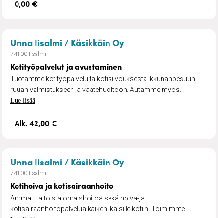
0,00 €
– Kotityöpalvelut ja a
Unna Iisalmi / Käsikkäin Oy
74100 Iisalmi
Kotityöpalvelut ja avustaminen
Tuotamme kotityöpalveluita kotisiivouksesta ikkunanpesuun,
ruuan valmistukseen ja vaatehuoltoon. Autamme myös...
Lue lisää
Alk. 42,00 €
– Kotihoiva ja kotisai
Unna Iisalmi / Käsikkäin Oy
74100 Iisalmi
Kotihoiva ja kotisairaanhoito
Ammattitaitoista omaishoitoa sekä hoiva-ja
kotisairaanhoitopalvelua kaiken ikäisille kotiin. Toimimme...