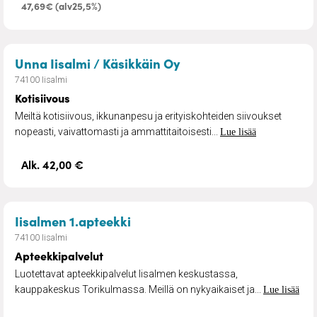
47,69€ (alv25,5%)
– Kotisiivous
Unna Iisalmi / Käsikkäin Oy
74100 Iisalmi
Kotisiivous
Meiltä kotisiivous, ikkunanpesu ja erityiskohteiden siivoukset
nopeasti, vaivattomasti ja ammattitaitoisesti...
Lue lisää
Alk. 42,00 €
– Apteekkipalvelut
Iisalmen 1.apteekki
74100 Iisalmi
Apteekkipalvelut
Luotettavat apteekkipalvelut Iisalmen keskustassa,
kauppakeskus Torikulmassa. Meillä on nykyaikaiset ja...
Lue lisää