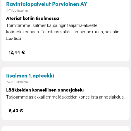
– Ateriat kotiin I
Ravintolapalvelut Parviainen AY
74100 Iisalmi
Ateriat kotiin Iisalmessa
Toimitamme Iisalmen kaupungin taajama-alueelle
kotiruokalounaan. Toimitussisältää lämpimän ruuan, salaatin...
Lue lisää
12,44 €
– Lääkkeiden koneellinen anno
Iisalmen 1.apteekki
74100 Iisalmi
Lääkkeiden koneellinen annosjakelu
Tarjoamme asiakkaillemme lääkkeiden koneellista annosjakelua.
6,40 €