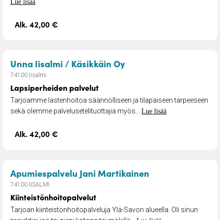
Lue lisää
Alk. 42,00 €
– Lapsiperheiden palv
Unna Iisalmi / Käsikkäin Oy
74100 Iisalmi
Lapsiperheiden palvelut
Tarjoamme lastenhoitoa säännölliseen ja tilapäiseen tarpeeseen
sekä olemme palvelusetelituottajia myös...
Lue lisää
Alk. 42,00 €
– Kiinteistönhoi
Apumiespalvelu Jani Martikainen
74100 IISALMI
Kiinteistönhoitopalvelut
Tarjoan kiinteistönhoitopalveluja Ylä-Savon alueella. Oli sinun