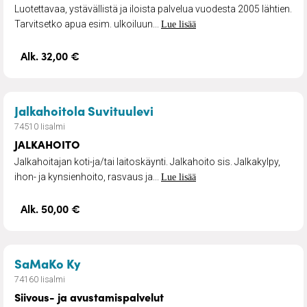
Luotettavaa, ystävällistä ja iloista palvelua vuodesta 2005 lähtien.
Tarvitsetko apua esim. ulkoiluun...
Lue lisää
Alk. 32,00 €
– JALKAHOITO
Jalkahoitola Suvituulevi
74510 Iisalmi
JALKAHOITO
Jalkahoitajan koti-ja/tai laitoskäynti. Jalkahoito sis. Jalkakylpy,
ihon- ja kynsienhoito, rasvaus ja...
Lue lisää
Alk. 50,00 €
– Siivous- ja avustamispalvelut
SaMaKo Ky
74160 Iisalmi
Siivous- ja avustamispalvelut