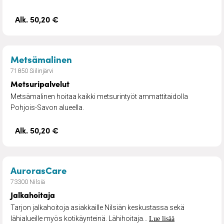
Alk. 50,20 €
– Metsuripalvelut
Metsämalinen
71850 Siilinjärvi
Metsuripalvelut
Metsämalinen hoitaa kaikki metsurintyöt ammattitaidolla
Pohjois-Savon alueella.
Alk. 50,20 €
– Jalkahoitaja
AurorasCare
73300 Nilsiä
Jalkahoitaja
Tarjon jalkahoitoja asiakkaille Nilsiän keskustassa sekä
lähialueille myös kotikäynteinä. Lähihoitaja...
Lue lisää