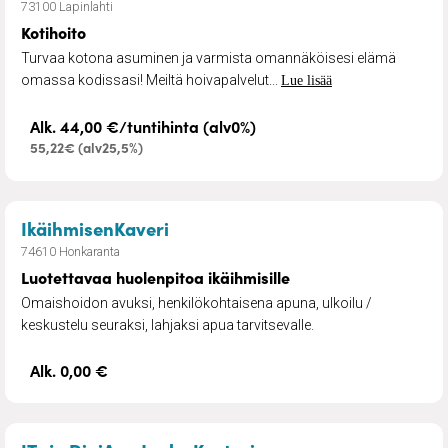
73100 Lapinlahti
Kotihoito
Turvaa kotona asuminen ja varmista omannäköisesi elämä
omassa kodissasi! Meiltä hoivapalvelut...
Lue lisää
Alk. 44,00 €/tuntihinta (alv0%)
55,22€ (alv25,5%)
– Luotettavaa huolenpitoa ikäihm
IkäihmisenKaveri
74610 Honkaranta
Luotettavaa huolenpitoa ikäihmisille
Omaishoidon avuksi, henkilökohtaisena apuna, ulkoilu /
keskustelu seuraksi, lahjaksi apua tarvitsevalle.
Alk. 0,00 €