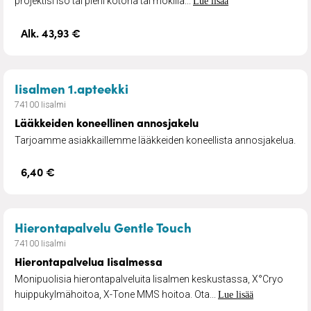
projektisi iso tai pieni kotona tai mökillä...
Lue lisää
Alk. 43,93 €
– Lääkkeiden koneellinen anno
Iisalmen 1.apteekki
74100 Iisalmi
Lääkkeiden koneellinen annosjakelu
Tarjoamme asiakkaillemme lääkkeiden koneellista annosjakelua.
6,40 €
– Hierontapalvelua 
Hierontapalvelu Gentle Touch
74100 Iisalmi
Hierontapalvelua Iisalmessa
Monipuolisia hierontapalveluita Iisalmen keskustassa, X°Cryo
huippukylmähoitoa, X-Tone MMS hoitoa. Ota...
Lue lisää