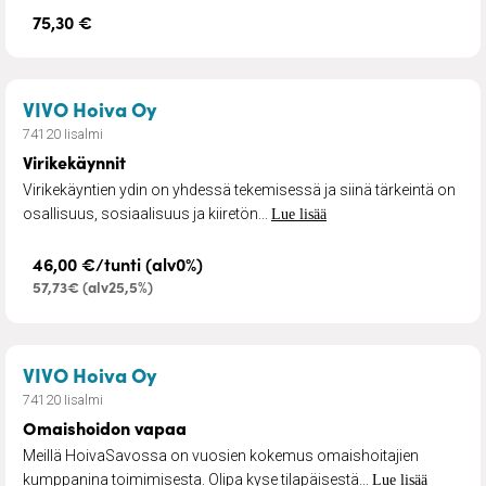
75,30 €
– Virikekäynnit
VIVO Hoiva Oy
74120 Iisalmi
Virikekäynnit
Virikekäyntien ydin on yhdessä tekemisessä ja siinä tärkeintä on
osallisuus, sosiaalisuus ja kiiretön...
Lue lisää
46,00 €/tunti (alv0%)
57,73€ (alv25,5%)
– Omaishoidon vapaa
VIVO Hoiva Oy
74120 Iisalmi
Omaishoidon vapaa
Meillä HoivaSavossa on vuosien kokemus omaishoitajien
kumppanina toimimisesta. Olipa kyse tilapäisestä...
Lue lisää