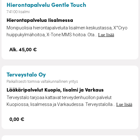
– Hierontapalvelua 
Hierontapalvelu Gentle Touch
74100 Iisalmi
Hierontapalvelua Iisalmessa
Monipuolisia hierontapalveluita Iisalmen keskustassa, X°Cryo
huippukylmähoitoa, X-Tone MMS hoitoa. Ota...
Lue lisää
Alk. 45,00 €
– Lääkäripalvelut Kuopio, Iisalmi j
Terveystalo Oy
Paikallisesti toimiva valtakunnallinen yritys
Lääkäripalvelut Kuopio, Iisalmi ja Varkaus
Terveystalo tarjoaa kattavat terveydenhuollon palvelut
Kuopiossa, Iisalmessa ja Varkaudessa. Terveystalolla...
Lue lisää
0,00 €