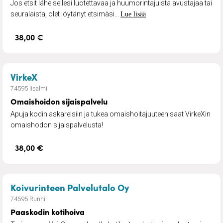
Jos etsit läheisellesi luotettavaa ja huumorintajuista avustajaa tai
seuralaista, olet löytänyt etsimäsi...
Lue lisää
38,00 €
– Omaishoidon sijaispalvelu
VirkeX
74595 Iisalmi
Omaishoidon sijaispalvelu
Apuja kodin askareisiin ja tukea omaishoitajuuteen saat VirkeXin
omaishodon sijaispalvelusta!
38,00 €
– Paaskodin kotihoiva
Koivurinteen Palvelutalo Oy
74595 Runni
Paaskodin kotihoiva