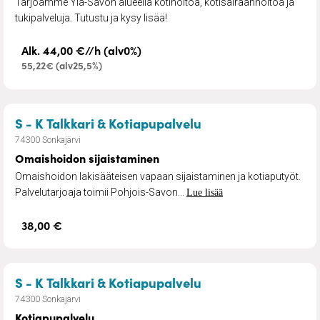
Tarjoamme Ylä-Savon alueella kotihoitoa, kotisairaanhoitoa ja
tukipalveluja. Tutustu ja kysy lisää!
Alk. 44,00 €//h (alv0%)
55,22€ (alv25,5%)
– Omaishoidon sija
S - K Talkkari & Kotiapupalvelu
74300 Sonkajärvi
Omaishoidon sijaistaminen
Omaishoidon lakisääteisen vapaan sijaistaminen ja kotiaputyöt.
Palvelutarjoaja toimii Pohjois-Savon...
Lue lisää
38,00 €
– Kotiapupalvelu
S - K Talkkari & Kotiapupalvelu
74300 Sonkajärvi
Kotiapupalvelu