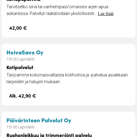
Tarvitsetko sinä tai vanhempasi/omaisesi arjen apua
askareissa. Palvelut räätälöidään yksilöllisesti...
Lue lisää
42,00 €
– Kotipalvelut
HoivaSavo Oy
73100 Lapinlahti
Kotipalvelut
Tarjoamme kokonaisvaltaista kotihoitoa ja -palvelua asiakkaan
tarpeiden ja halujen mukaan.
Alk. 42,90 €
– Ruohonleikkuu ja trimm
Päivärinteen Palvelut Oy
73100 Lapinlahti
Ruohonleikkuu ja trimmeröinti palvelu