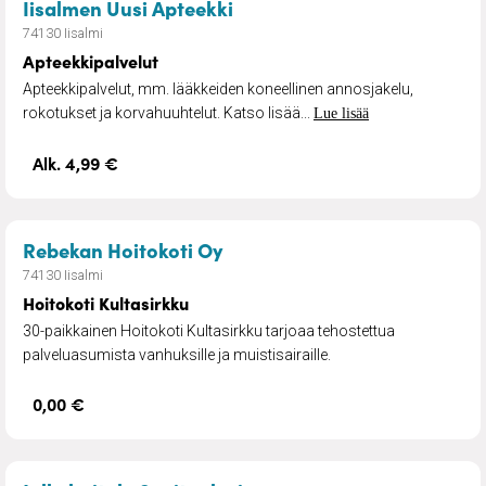
– Apteekkipalvelut
Iisalmen Uusi Apteekki
74130 Iisalmi
Apteekkipalvelut
Apteekkipalvelut, mm. lääkkeiden koneellinen annosjakelu,
rokotukset ja korvahuuhtelut. Katso lisää...
Lue lisää
Alk. 4,99 €
– Hoitokoti Kultasirkku
Rebekan Hoitokoti Oy
74130 Iisalmi
Hoitokoti Kultasirkku
30-paikkainen Hoitokoti Kultasirkku tarjoaa tehostettua
palveluasumista vanhuksille ja muistisairaille.
0,00 €