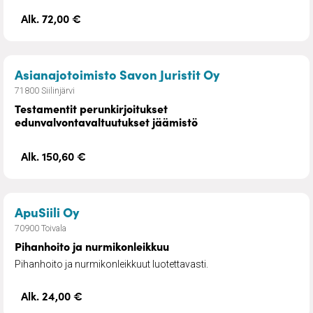
Alk. 72,00 €
– Testamentit p
Asianajotoimisto Savon Juristit Oy
71800 Siilinjärvi
Testamentit perunkirjoitukset
edunvalvontavaltuutukset jäämistö
Alk. 150,60 €
– Pihanhoito ja nurmikonleikkuu
ApuSiili Oy
70900 Toivala
Pihanhoito ja nurmikonleikkuu
Pihanhoito ja nurmikonleikkuut luotettavasti.
Alk. 24,00 €