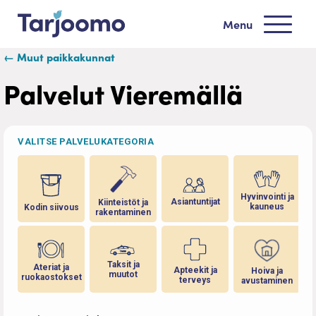
Siirry sisältöön
Menu
Tarjoomo etusivu
← Muut paikkakunnat
Palvelut Vieremällä
VALITSE PALVELUKATEGORIA
Hyvinvointi ja
Asiantuntijat
Kiinteistöt ja
kauneus
Kodin siivous
rakentaminen
Taksit ja
Ateriat ja
Apteekit ja
Hoiva ja
muutot
ruokaostokset
terveys
avustaminen