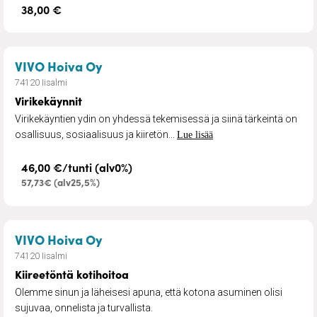
38,00 €
– Virikekäynnit
VIVO Hoiva Oy
74120 Iisalmi
Virikekäynnit
Virikekäyntien ydin on yhdessä tekemisessä ja siinä tärkeintä on
osallisuus, sosiaalisuus ja kiiretön...
Lue lisää
46,00 €/tunti (alv0%)
57,73€ (alv25,5%)
– Kiireetöntä kotihoitoa
VIVO Hoiva Oy
74120 Iisalmi
Kiireetöntä kotihoitoa
Olemme sinun ja läheisesi apuna, että kotona asuminen olisi
sujuvaa, onnelista ja turvallista.