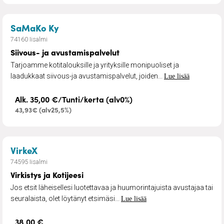
– Siivous- ja avustamispalvelut
SaMaKo Ky
74160 Iisalmi
Siivous- ja avustamispalvelut
Tarjoamme kotitalouksille ja yrityksille monipuoliset ja
laadukkaat siivous-ja avustamispalvelut, joiden...
Lue lisää
Alk. 35,00 €/Tunti/kerta (alv0%)
43,93€ (alv25,5%)
– Virkistys ja Kotijeesi
VirkeX
74595 Iisalmi
Virkistys ja Kotijeesi
Jos etsit läheisellesi luotettavaa ja huumorintajuista avustajaa tai
seuralaista, olet löytänyt etsimäsi...
Lue lisää
38,00 €