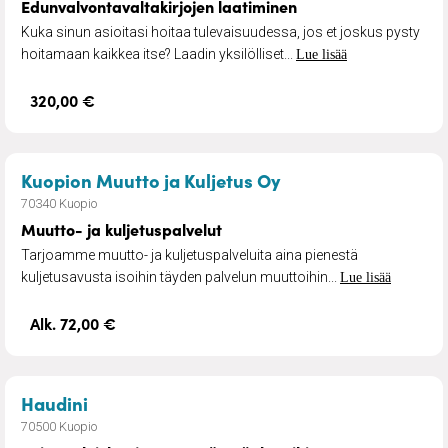
Edunvalvontavaltakirjojen laatiminen
Kuka sinun asioitasi hoitaa tulevaisuudessa, jos et joskus pysty
hoitamaan kaikkea itse? Laadin yksilölliset...
Lue lisää
320,00 €
– Muutto- ja kuljet
Kuopion Muutto ja Kuljetus Oy
70340 Kuopio
Muutto- ja kuljetuspalvelut
Tarjoamme muutto- ja kuljetuspalveluita aina pienestä
kuljetusavusta isoihin täyden palvelun muuttoihin...
Lue lisää
Alk. 72,00 €
– Kaiteet, luiskat ja puusepäntyöt koteihin
Haudini
70500 Kuopio