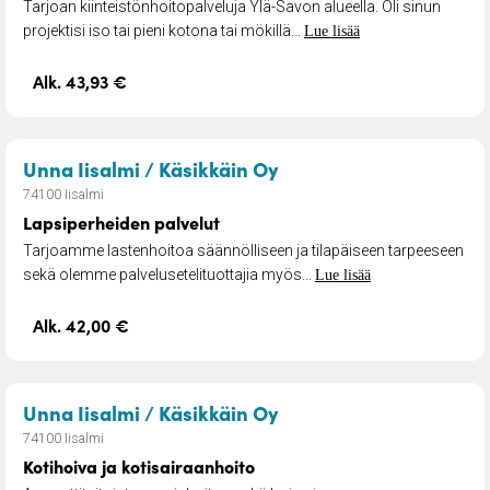
Tarjoan kiinteistönhoitopalveluja Ylä-Savon alueella. Oli sinun
projektisi iso tai pieni kotona tai mökillä...
Lue lisää
Alk. 43,93 €
– Lapsiperheiden palv
Unna Iisalmi / Käsikkäin Oy
74100 Iisalmi
Lapsiperheiden palvelut
Tarjoamme lastenhoitoa säännölliseen ja tilapäiseen tarpeeseen
sekä olemme palvelusetelituottajia myös...
Lue lisää
Alk. 42,00 €
– Kotihoiva ja kotisai
Unna Iisalmi / Käsikkäin Oy
74100 Iisalmi
Kotihoiva ja kotisairaanhoito