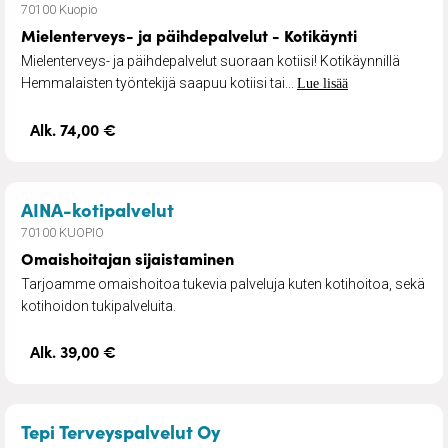
70100 Kuopio
Mielenterveys- ja päihdepalvelut - Kotikäynti
Mielenterveys- ja päihdepalvelut suoraan kotiisi! Kotikäynnillä
Hemmalaisten työntekijä saapuu kotiisi tai...
Lue lisää
Alk. 74,00 €
– Omaishoitajan sijaistaminen
AINA-kotipalvelut
70100 KUOPIO
Omaishoitajan sijaistaminen
Tarjoamme omaishoitoa tukevia palveluja kuten kotihoitoa, sekä
kotihoidon tukipalveluita.​
Alk. 39,00 €
– Seksuaalineuvonta
Tepi Terveyspalvelut Oy