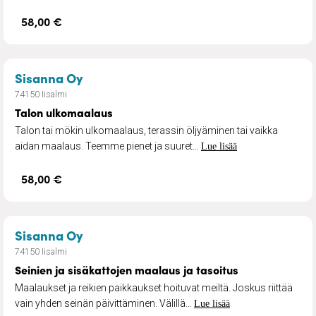
58,00 €
– Talon ulkomaalaus
Sisanna Oy
74150 Iisalmi
Talon ulkomaalaus
Talon tai mökin ulkomaalaus, terassin öljyäminen tai vaikka
aidan maalaus. Teemme pienet ja suuret...
Lue lisää
58,00 €
– Seinien ja sisäkattojen maalaus ja ta
Sisanna Oy
74150 Iisalmi
Seinien ja sisäkattojen maalaus ja tasoitus
Maalaukset ja reikien paikkaukset hoituvat meiltä. Joskus riittää
vain yhden seinän päivittäminen. Välillä...
Lue lisää