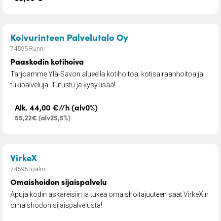
– Paaskodin kotihoiva
Koivurinteen Palvelutalo Oy
74595 Runni
Paaskodin kotihoiva
Tarjoamme Ylä-Savon alueella kotihoitoa, kotisairaanhoitoa ja
tukipalveluja. Tutustu ja kysy lisää!
Alk. 44,00 €//h (alv0%)
55,22€ (alv25,5%)
– Omaishoidon sijaispalvelu
VirkeX
74595 Iisalmi
Omaishoidon sijaispalvelu
Apuja kodin askareisiin ja tukea omaishoitajuuteen saat VirkeXin
omaishodon sijaispalvelusta!