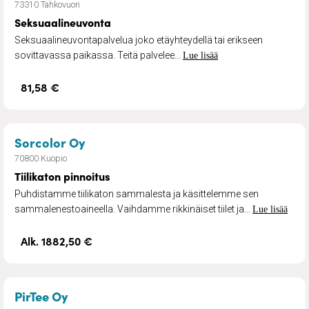
73310 Tahkovuori
Seksuaalineuvonta
Seksuaalineuvontapalvelua joko etäyhteydellä tai erikseen
sovittavassa paikassa. Teitä palvelee...
Lue lisää
81,58 €
– Tiilikaton pinnoitus
Sorcolor Oy
70800 Kuopio
Tiilikaton pinnoitus
Puhdistamme tiilikaton sammalesta ja käsittelemme sen
sammalenestoaineella. Vaihdamme rikkinäiset tiilet ja...
Lue lisää
Alk. 1882,50 €
– Toimintaterapia
PirTee Oy