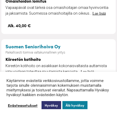
Omaishoidon lomitus
Vapaapäivät ovat tärkeä osa omaishoitajan omaa hyvinvointia
ja jaksamista. Suomessa omaishoitajilla on oikeus...
Lue lisää
Alk. 40,00 €
– Kiireetön kotihoito
Suomen Seniorihoiva Oy
Paikallisesti toimiva valtakunnallinen yritys
Kiireetön kotihoito
Kiireetön kotihoito on asiakkaan kokonaisvaltaista auttamista
jota voidaan toteuttaa muutamista kerroista...
Lue lisää
Käytämme evästeitä verkkosivustollamme, jotta voimme
Alk. 39,00 €/tunti (alv0%)
tarjota sinulle olennaisimman kokemuksen muistamalla
48,95€ (alv25,5%)
mieltymyksesi ja toistuvat vierailut. Napsauttamalla Hyväksy
hyväksyt kaikkien evästeiden käytön.
Evästeasetukset
Hyväksy
Älä hyväksy
– Omaishoitajan sijaistus
Suomen Seniorihoiva Oy
Paikallisesti toimiva valtakunnallinen yritys