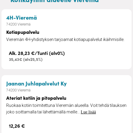
– Kotiapupalvelu
4H-Vieremä
74200 Vieremä
Kotiapupalvelu
Vieremän 4H-yhdistyksen tarjoamat kotiapupalvelut ikäihmisille.
Alk. 28,23 €/Tunti (alv0%)
35,43€ (alv25,5%)
– Ateriat kotiin ja pitopalv
Jaanan Juhlapalvelut Ky
74200 Vieremä
Ateriat kotiin ja pitopalvelu
Ruokaa kotiin toimitettuna Vieremän alueella. Voit tehdä tilauksen
joko soittamalla tai lähettämällä meille...
Lue lisää
12,26 €