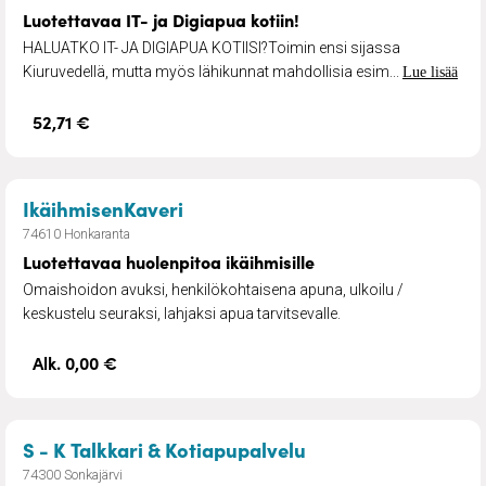
Luotettavaa IT- ja Digiapua kotiin!
HALUATKO IT- JA DIGIAPUA KOTIISI?Toimin ensi sijassa
Kiuruvedellä, mutta myös lähikunnat mahdollisia esim...
Lue lisää
52,71 €
– Luotettavaa huolenpitoa ikäihm
IkäihmisenKaveri
74610 Honkaranta
Luotettavaa huolenpitoa ikäihmisille
Omaishoidon avuksi, henkilökohtaisena apuna, ulkoilu /
keskustelu seuraksi, lahjaksi apua tarvitsevalle.
Alk. 0,00 €
– Omaishoidon sija
S - K Talkkari & Kotiapupalvelu
74300 Sonkajärvi