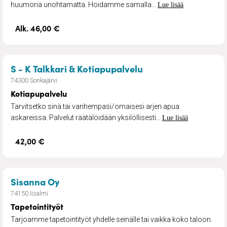
huumoria unohtamatta. Hoidamme samalla...
Lue lisää
Alk. 46,00 €
– Kotiapupalvelu
S - K Talkkari & Kotiapupalvelu
74300 Sonkajärvi
Kotiapupalvelu
Tarvitsetko sinä tai vanhempasi/omaisesi arjen apua
askareissa. Palvelut räätälöidään yksilöllisesti...
Lue lisää
42,00 €
– Tapetointityöt
Sisanna Oy
74150 Iisalmi
Tapetointityöt
Tarjoamme tapetointityöt yhdelle seinälle tai vaikka koko taloon.