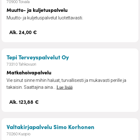
70900 Toivala
Muutto- ja kuljetuspalvelu
Muutto- ja kuljetuspalvelut luotettavasti.
Alk. 24,00 €
– Matkahoivapalvelu
Tepi Terveyspalvelut Oy
73310 Tahkovuori
Matkahoivapalvelu
Vie sinut sinne mihin haluat, turvallisesti ja mukavasti perille ja
takaisin. Saattajina aina...
Lue lisää
Alk. 123,88 €
– Edunvalvontava
Valtakirjapalvelu Simo Korhonen
70260 Kuopio