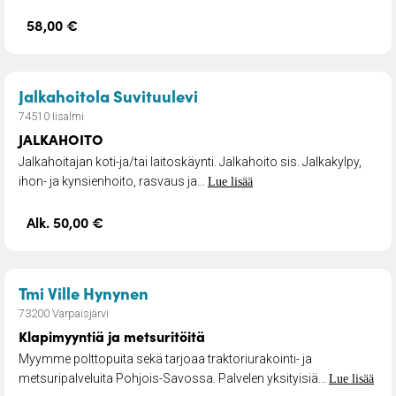
58,00 €
– JALKAHOITO
Jalkahoitola Suvituulevi
74510 Iisalmi
JALKAHOITO
Jalkahoitajan koti-ja/tai laitoskäynti. Jalkahoito sis. Jalkakylpy,
ihon- ja kynsienhoito, rasvaus ja...
Lue lisää
Alk. 50,00 €
– Klapimyyntiä ja metsuritöitä
Tmi Ville Hynynen
73200 Varpaisjärvi
Klapimyyntiä ja metsuritöitä
Myymme polttopuita sekä tarjoaa traktoriurakointi- ja
metsuripalveluita Pohjois-Savossa. Palvelen yksityisiä...
Lue lisää