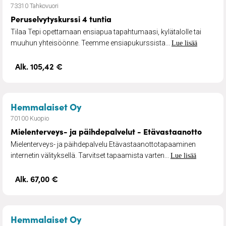
73310 Tahkovuori
Peruselvytyskurssi 4 tuntia
Tilaa Tepi opettamaan ensiapua tapahtumaasi, kylätalolle tai
muuhun yhteisöönne. Teemme ensiapukurssista...
Lue lisää
Alk. 105,42 €
– Mielenterveys- ja päihdepalvel
Hemmalaiset Oy
70100 Kuopio
Mielenterveys- ja päihdepalvelut - Etävastaanotto
Mielenterveys- ja päihdepalvelu Etävastaanottotapaaminen
internetin välityksellä. Tarvitset tapaamista varten...
Lue lisää
Alk. 67,00 €
– Mielenterveys- ja päihdepalvelu
Hemmalaiset Oy