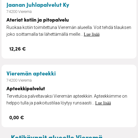
– Ateriat kotiin ja pitopalv
Jaanan Juhlapalvelut Ky
74200 Vieremä
Ateriat kotiin ja pitopalvelu
Ruokaa kotiin toimitettuna Vieremän alueella. Voit tehdä tilauksen
joko soittamalla tai lähettämällä meille...
Lue lisää
12,26 €
– Apteekkipalvelut
Vieremän apteekki
74200 Vieremä
Apteekkipalvelut
Tervetuloa palveltavaksi Vieremän apteekkiin. Apteekkiimme on
helppo tulla ja paikoitustilaa löytyy runsaasti...
Lue lisää
0,00 €
Kotikäynnit alueelle Vieremä