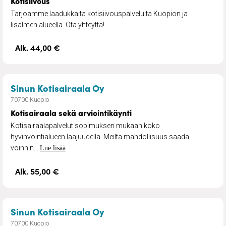
Kotisiivous
Tarjoamme laadukkaita kotisiivouspalveluita Kuopion ja
Iisalmen alueella. Ota yhteyttä!
Alk. 44,00 €
– Kotisairaala sekä arviointi
Sinun Kotisairaala Oy
70700 Kuopio
Kotisairaala sekä arviointikäynti
Kotisairaalapalvelut sopimuksen mukaan koko
hyvinvointialueen laajuudella. Meiltä mahdollisuus saada
voinnin...
Lue lisää
Alk. 55,00 €
– Henkilökohtainen avustaj
Sinun Kotisairaala Oy
70700 Kuopio