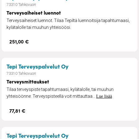
73310 Tahkovuori
Terveysaiheiset luennot
Terveysaiheiset luennot. Tilaa Tepiltä luennoitsija tapahtumaasi,
kylätalolle tai muuhun yhteisöösi.
251,00 €
– Terveysmittaukset
Tepi Terveyspalvelut Oy
73310 Tahkovuori
Terveysmittaukset
Tilaa terveyspiste tapahtumaasi, kylätalolle, tai muuhun
yhteisöönne. Terveyspisteellä voit mittauttaa...
Lue lisää
77,81 €
– Peruselvytyskurssi 4 tun
Tepi Terveyspalvelut Oy