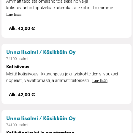
Ammattitaitoista omaishoitoa sekä hoiva-ja
kotisairaanhoitopalvelua kaiken ikäisille kotiin. Toimimme...
Lue lisää
Alk. 42,00 €
– Kotisiivous
Unna Iisalmi / Käsikkäin Oy
74100 Iisalmi
Kotisiivous
Meiltä kotisiivous, ikkunanpesu ja erityiskohteiden siivoukset
nopeasti, vaivattomasti ja ammattitaitoisesti...
Lue lisää
Alk. 42,00 €
– Kotityöpalvelut ja a
Unna Iisalmi / Käsikkäin Oy
74100 Iisalmi
Kotityöpalvelut ja avustaminen