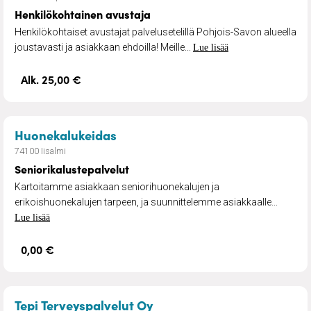
Henkilökohtainen avustaja
Henkilökohtaiset avustajat palvelusetelillä Pohjois-Savon alueella
joustavasti ja asiakkaan ehdoilla! Meille...
Lue lisää
Alk. 25,00 €
– Seniorikalustepalvelut
Huonekalukeidas
74100 Iisalmi
Seniorikalustepalvelut
Kartoitamme asiakkaan seniorihuonekalujen ja
erikoishuonekalujen tarpeen, ja suunnittelemme asiakkaalle...
Lue lisää
0,00 €
– Terveysaiheiset luennot
Tepi Terveyspalvelut Oy