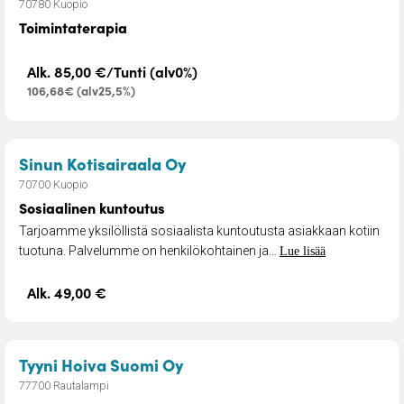
70780 Kuopio
Toimintaterapia
Alk. 85,00 €/Tunti (alv0%)
106,68€ (alv25,5%)
– Sosiaalinen kuntoutus
Sinun Kotisairaala Oy
70700 Kuopio
Sosiaalinen kuntoutus
Tarjoamme yksilöllistä sosiaalista kuntoutusta asiakkaan kotiin
tuotuna. Palvelumme on henkilökohtainen ja...
Lue lisää
Alk. 49,00 €
– Henkilökohtainen apu
Tyyni Hoiva Suomi Oy
77700 Rautalampi