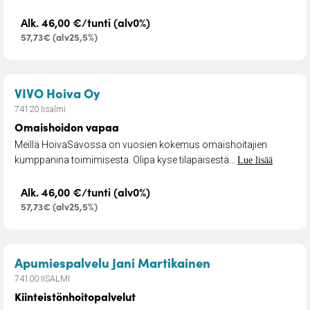
Alk. 46,00 €/tunti (alv0%)
57,73€ (alv25,5%)
– Omaishoidon vapaa
VIVO Hoiva Oy
74120 Iisalmi
Omaishoidon vapaa
Meillä HoivaSavossa on vuosien kokemus omaishoitajien
kumppanina toimimisesta. Olipa kyse tilapäisestä...
Lue lisää
Alk. 46,00 €/tunti (alv0%)
57,73€ (alv25,5%)
– Kiinteistönhoi
Apumiespalvelu Jani Martikainen
74100 IISALMI
Kiinteistönhoitopalvelut