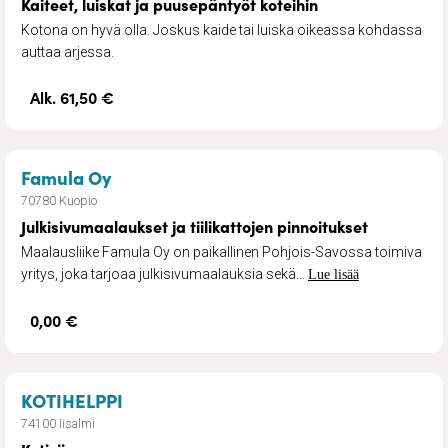
Kaiteet, luiskat ja puusepäntyöt koteihin
Kotona on hyvä olla. Joskus kaide tai luiska oikeassa kohdassa
auttaa arjessa.
Alk. 61,50 €
– Julkisivumaalaukset ja tiilikattojen p
Famula Oy
70780 Kuopio
Julkisivumaalaukset ja tiilikattojen pinnoitukset
Maalausliike Famula Oy on paikallinen Pohjois-Savossa toimiva
yritys, joka tarjoaa julkisivumaalauksia sekä...
Lue lisää
0,00 €
– Kotisiivous
KOTIHELPPI
74100 Iisalmi