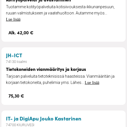
Tuotamme kotityöpalveluita kotisiivouksesta ikkunanpesuun,
ruuan valmistukseen ja vaatehuoltoon. Autamme myös...
Lue lisää
Alk. 42,00 €
– Tietokoneiden vianmääritys ja korjaus
JH-ICT
74130 Iisalmi
Tietokoneiden vianmääritys ja korjaus
Tarjoan palveluita tietoteknisissä haasteissa. Vianmääritän ja
korjaan tietokoneita, puhelimia yms. Lähes...
Lue lisää
75,30 €
– Luotettavaa IT- j
IT- ja DigiApu Jouko Kastarinen
74700 KIURUVESI