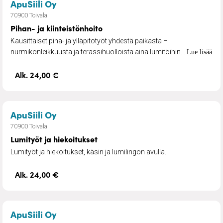
– Pihan- ja kiinteistönhoito
ApuSiili Oy
70900 Toivala
Pihan- ja kiinteistönhoito
Kausittaiset piha- ja ylläpitotyöt yhdestä paikasta –
nurmikonleikkuusta ja terassihuolloista aina lumitöihin...
Lue lisää
Alk. 24,00 €
– Lumityöt ja hiekoitukset
ApuSiili Oy
70900 Toivala
Lumityöt ja hiekoitukset
Lumityöt ja hiekoitukset, käsin ja lumilingon avulla.
Alk. 24,00 €
– Muutto- ja kuljetuspalvelu
ApuSiili Oy