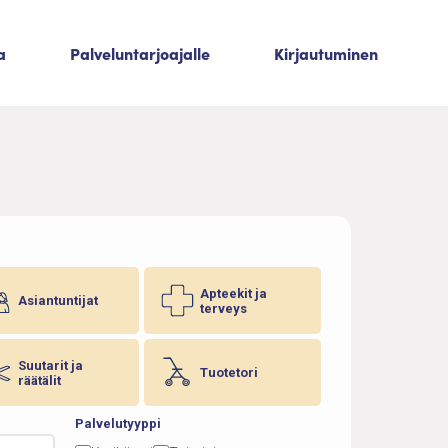
a
Palveluntarjoajalle
Kirjautuminen
Apteekit ja
Asiantuntijat
terveys
Suutarit ja
Tuotetori
räätälit
Palvelutyyppi