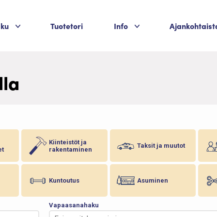
Palvelukategoriat
Palvelukategoriat
aku
Tuotetori
Info
Ajankohtaist
lla
Kiinteistöt ja
Taksit ja muutot
et
rakentaminen
Kuntoutus
Asuminen
Vapaasanahaku