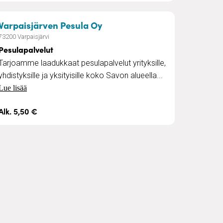
– Pesulapalvelut
Varpaisjärven Pesula Oy
73200 Varpaisjärvi
Pesulapalvelut
Tarjoamme laadukkaat pesulapalvelut yrityksille,
yhdistyksille ja yksityisille koko Savon alueella...
Lue lisää
Alk. 5,50 €
elu