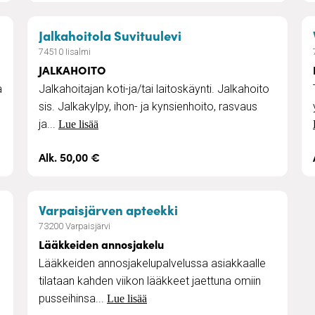
ut
– JALKAHOITO
Jalkahoitola Suvituulevi
74510 Iisalmi
JALKAHOITO
a
Jalkahoitajan koti-ja/tai laitoskäynti. Jalkahoito
sis. Jalkakylpy, ihon- ja kynsienhoito, rasvaus
ja...
Lue lisää
Alk. 50,00 €
lut
– Lääkkeiden annosjak
Varpaisjärven apteekki
73200 Varpaisjärvi
Lääkkeiden annosjakelu
Lääkkeiden annosjakelupalvelussa asiakkaalle
tilataan kahden viikon lääkkeet jaettuna omiin
pusseihinsa...
Lue lisää