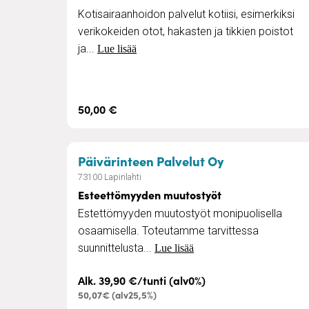
Kotisairaanhoidon palvelut kotiisi, esimerkiksi
verikokeiden otot, hakasten ja tikkien poistot
ja...
Lue lisää
50,00 €
– Esteettömyy
Päivärinteen Palvelut Oy
73100 Lapinlahti
Esteettömyyden muutostyöt
Estettömyyden muutostyöt monipuolisella
osaamisella. Toteutamme tarvittessa
suunnittelusta...
Lue lisää
Alk. 39,90 €/tunti (alv0%)
50,07€ (alv25,5%)