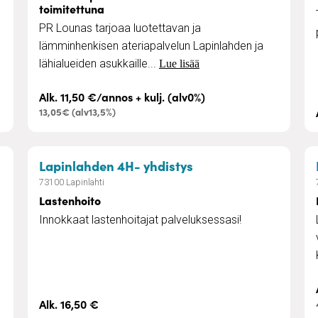
toimitettuna
PR Lounas tarjoaa luotettavan ja
lämminhenkisen ateriapalvelun Lapinlahden ja
lähialueiden asukkaille...
Lue lisää
Alk. 11,50 €/annos + kulj. (alv0%)
13,05€ (alv13,5%)
den muutostyöt
– Lastenhoito
Lapinlahden 4H- yhdistys
73100 Lapinlahti
Lastenhoito
Innokkaat lastenhoitajat palveluksessasi!
Alk. 16,50 €