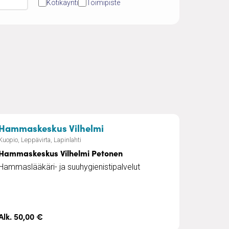
Kotikäynti
Toimipiste
eistönvälitys
– Hammaskeskus Vilhelmi P
Hammaskeskus Vilhelmi
Kuopio, Leppävirta, Lapinlahti
Hammaskeskus Vilhelmi Petonen
Hammaslääkäri- ja suuhygienistipalvelut
Alk. 50,00 €