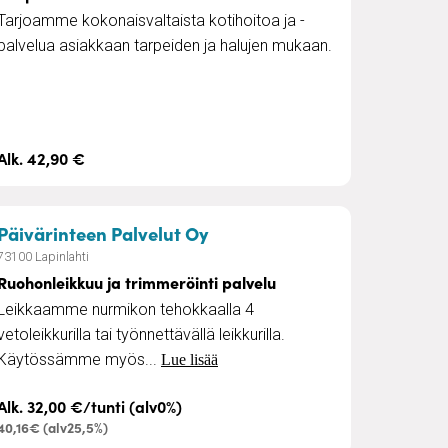
Tarjoamme kokonaisvaltaista kotihoitoa ja -
palvelua asiakkaan tarpeiden ja halujen mukaan.
Alk. 42,90 €
– Ruohonleikkuu ja trimmerö
Päivärinteen Palvelut Oy
73100 Lapinlahti
Ruohonleikkuu ja trimmeröinti palvelu
Leikkaamme nurmikon tehokkaalla 4
vetoleikkurilla tai työnnettävällä leikkurilla.
Käytössämme myös...
Lue lisää
Alk. 32,00 €/tunti (alv0%)
40,16€ (alv25,5%)