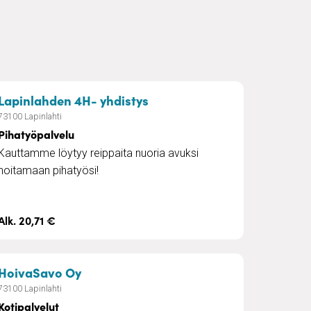
lu
– Pihatyöpalvelu
Lapinlahden 4H- yhdistys
73100 Lapinlahti
Pihatyöpalvelu
Kauttamme löytyy reippaita nuoria avuksi
hoitamaan pihatyösi!
Alk. 20,71 €
ea kotiin toimitettuna
– Kotipalvelut
HoivaSavo Oy
73100 Lapinlahti
Kotipalvelut