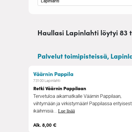
Haullasi Lapinlahti löytyi 83 
Palvelut toimipisteissä, Lapinla
– Retki Väärnin Pappil
Väärnin Pappila
73100 Lapinlahti
Retki Väärnin Pappilaan
Tervetuloa aikamatkalle Väärnin Pappilaan,
viihtymään ja virkistymään! Pappilassa erityisest
ikäihmisiä...
Lue lisää
Alk. 8,00 €