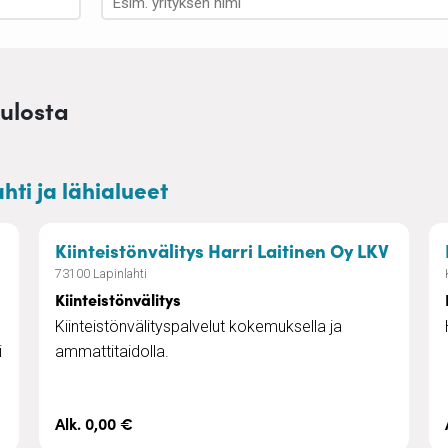
tulosta
hti ja lähialueet
aan
– Kiint
Kiinteistönvälitys Harri Laitinen Oy LKV
73100 Lapinlahti
Kiinteistönvälitys
Kiinteistönvälityspalvelut kokemuksella ja
i
ammattitaidolla.
Alk. 0,00 €