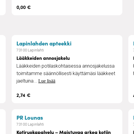
0,00 €
– Kiinteistönvälitys
– Lääkkeiden annosjake
Lapinlahden apteekki
73100 Lapinlahti
Lääkkeiden annosjakelu
Lääkkeiden potilaskohtaisessa annosjakelussa
toimitamme säännöllisesti käyttämäsi lääkkeet
jaeltuina...
Lue lisää
2,74 €
oito
– Kotiruokapalvelu – Maistuvaa ark
PR Lounas
73100 Lapinlahti
Kotiruokapalvelu – Maistuvaa arkea kotiin