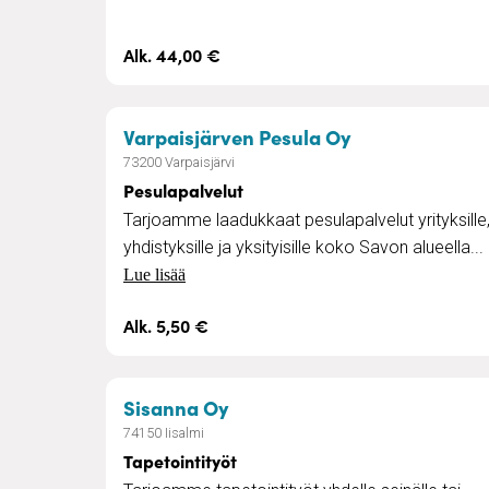
Alk. 44,00 €
– Pesulapalvel
Varpaisjärven Pesula Oy
73200 Varpaisjärvi
Pesulapalvelut
Tarjoamme laadukkaat pesulapalvelut yrityksille
yhdistyksille ja yksityisille koko Savon alueella...
Lue lisää
Alk. 5,50 €
– Tapetointityöt
Sisanna Oy
74150 Iisalmi
Tapetointityöt