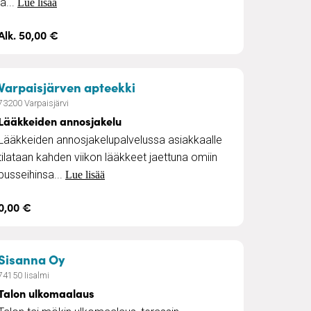
ja...
Lue lisää
Alk. 50,00 €
tä
– Lääkkeiden annosjakelu
Varpaisjärven apteekki
73200 Varpaisjärvi
Lääkkeiden annosjakelu
Lääkkeiden annosjakelupalvelussa asiakkaalle
tilataan kahden viikon lääkkeet jaettuna omiin
pusseihinsa...
Lue lisää
0,00 €
a tasoitus
– Talon ulkomaalaus
Sisanna Oy
74150 Iisalmi
Talon ulkomaalaus