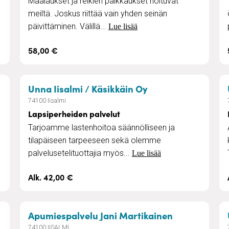
Maalaukset ja reikien paikkaukset hoituvat
meiltä. Joskus riittää vain yhden seinän
päivittäminen. Välillä...
Lue lisää
58,00 €
 korjaus
– Lapsiperheiden p
Unna Iisalmi / Käsikkäin Oy
74100 Iisalmi
Lapsiperheiden palvelut
Tarjoamme lastenhoitoa säännölliseen ja
tilapäiseen tarpeeseen sekä olemme
palvelusetelituottajia myös...
Lue lisää
Alk. 42,00 €
s
– Kiinteistö
Apumiespalvelu Jani Martikainen
74100 IISALMI