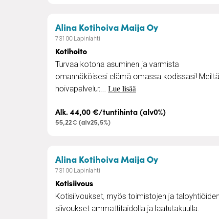
– Kotihoito
Alina Kotihoiva Maija Oy
73100 Lapinlahti
Kotihoito
Turvaa kotona asuminen ja varmista
omannäköisesi elämä omassa kodissasi! Meilt
hoivapalvelut...
Lue lisää
Alk. 44,00 €/tuntihinta (alv0%)
55,22€ (alv25,5%)
– Kotisiivous
Alina Kotihoiva Maija Oy
73100 Lapinlahti
Kotisiivous
Kotisiivoukset, myös toimistojen ja taloyhtiöide
siivoukset ammattitaidolla ja laatutakuulla.