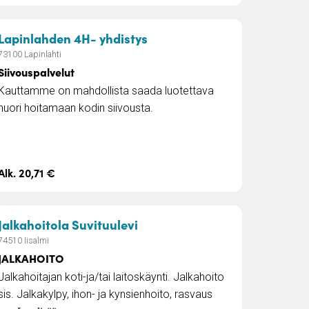
– Siivouspalvelut
Lapinlahden 4H- yhdistys
73100 Lapinlahti
Siivouspalvelut
Kauttamme on mahdollista saada luotettava
nuori hoitamaan kodin siivousta.
Alk. 20,71 €
– JALKAHOITO
Jalkahoitola Suvituulevi
74510 Iisalmi
JALKAHOITO
Jalkahoitajan koti-ja/tai laitoskäynti. Jalkahoito
sis. Jalkakylpy, ihon- ja kynsienhoito, rasvaus