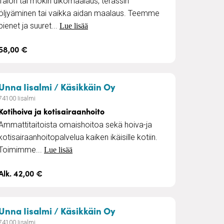
Talon tai mökin ulkomaalaus, terassin
öljyäminen tai vaikka aidan maalaus. Teemme
pienet ja suuret...
Lue lisää
58,00 €
alvelut
– Kotihoiva ja kotisairaa
Unna Iisalmi / Käsikkäin Oy
74100 Iisalmi
Kotihoiva ja kotisairaanhoito
Ammattitaitoista omaishoitoa sekä hoiva-ja
kotisairaanhoitopalvelua kaiken ikäisille kotiin.
Toimimme...
Lue lisää
Alk. 42,00 €
nhoitopalvelut
– Kotityöpalvelut ja avu
Unna Iisalmi / Käsikkäin Oy
74100 Iisalmi