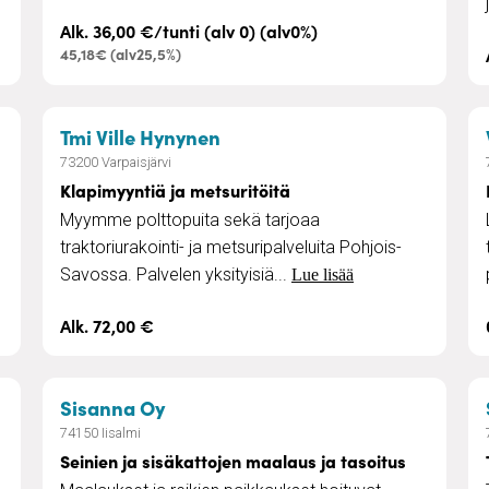
Alk. 36,00 €/tunti (alv 0) (alv0%)
45,18€ (alv25,5%)
ut
– Klapimyyntiä ja metsuritöi
Tmi Ville Hynynen
73200 Varpaisjärvi
Klapimyyntiä ja metsuritöitä
,
Myymme polttopuita sekä tarjoaa
traktoriurakointi- ja metsuripalveluita Pohjois-
Savossa. Palvelen yksityisiä...
Lue lisää
Alk. 72,00 €
– Seinien ja sisäkattojen maalaus j
Sisanna Oy
74150 Iisalmi
Seinien ja sisäkattojen maalaus ja tasoitus