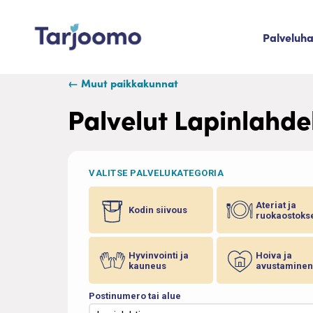
Siirry sisältöön
Palveluh
Tarjoomo etusivu
← Muut paikkakunnat
Palvelut Lapinlahde
VALITSE PALVELUKATEGORIA
Ateriat ja
Kodin siivous
ruokaostoks
Hyvinvointi ja
Hoiva ja
kauneus
avustaminen
Postinumero tai alue