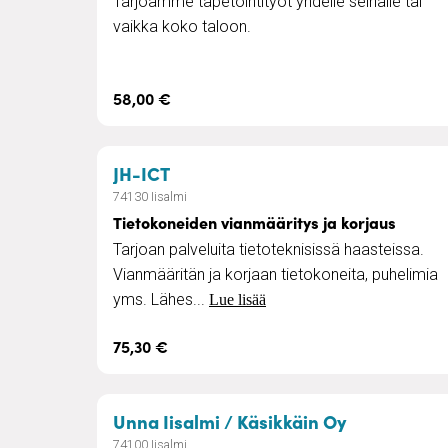
Tarjoamme tapetointityöt yhdelle seinälle tai
vaikka koko taloon.
58,00 €
– Tietokoneiden vianmääritys ja
JH-ICT
74130 Iisalmi
Tietokoneiden vianmääritys ja korjaus
Tarjoan palveluita tietoteknisissä haasteissa.
Vianmääritän ja korjaan tietokoneita, puhelimia
yms. Lähes...
Lue lisää
75,30 €
– Kotisiivou
Unna Iisalmi / Käsikkäin Oy
74100 Iisalmi