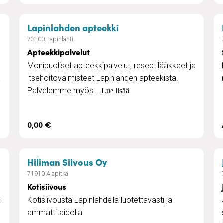
– Apteekkipalvelut
Lapinlahden apteekki
73100 Lapinlahti
Apteekkipalvelut
Monipuoliset apteekkipalvelut, reseptilääkkeet ja
ä
itsehoitovalmisteet Lapinlahden apteekista.
Palvelemme myös...
Lue lisää
0,00 €
– Kotisiivous
Hiliman Siivous Oy
71910 Alapitkä
Kotisiivous
n
Kotisiivousta Lapinlahdella luotettavasti ja
ammattitaidolla.