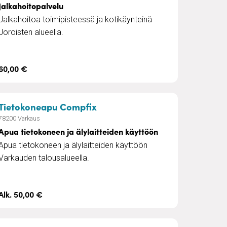
Jalkahoitopalvelu
Jalkahoitoa toimipisteessä ja kotikäynteinä
Joroisten alueella.
60,00 €
– Apua tietokoneen ja älylaitt
Tietokoneapu Compfix
78200 Varkaus
Apua tietokoneen ja älylaitteiden käyttöön
Apua tietokoneen ja älylaitteiden käyttöön
Varkauden talousalueella.
Alk. 50,00 €