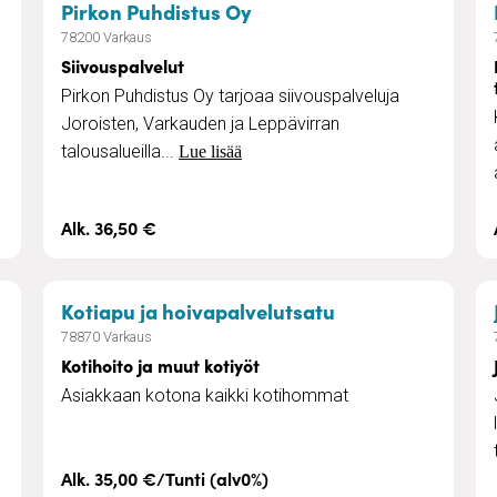
– Siivouspalvelut
Pirkon Puhdistus Oy
78200 Varkaus
Siivouspalvelut
Pirkon Puhdistus Oy tarjoaa siivouspalveluja
Joroisten, Varkauden ja Leppävirran
talousalueilla...
Lue lisää
Alk. 36,50 €
uunkaato
– Kotihoito ja mu
Kotiapu ja hoivapalvelutsatu
78870 Varkaus
Kotihoito ja muut kotiyöt
Asiakkaan kotona kaikki kotihommat
Alk. 35,00 €/Tunti (alv0%)