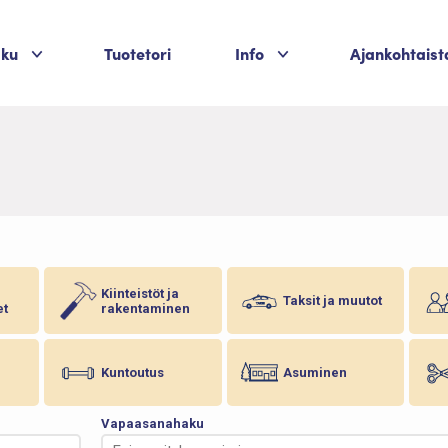
Palvelukategoriat
Palvelukategoriat
aku
Tuotetori
Info
Ajankohtaist
Kiinteistöt ja
Taksit ja muutot
et
rakentaminen
Kuntoutus
Asuminen
Vapaasanahaku