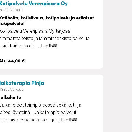
– Kotihoito, kotisiivous, k
Kotipalvelu Verenpisara Oy
78200 Varkaus
Kotihoito, kotisiivous, kotipalvelu ja erilaiset
tukipalvelut
Kotipalvelu Verenpisara Oy tarjoaa
ammattitaitoista ja lämminhenkistä palvelua
asiakkaiden kotiin...
Lue lisää
Alk. 44,00 €
ut kotiyöt
– Jalkahoito
Jalkaterapia Pinja
78300 Varkaus
Jalkahoito
Jalkahoidot toimipisteessä sekä koti- ja
laitoskäynteinä. Jalkaterapia palvelut
toimipisteessä sekä koti- ja...
Lue lisää