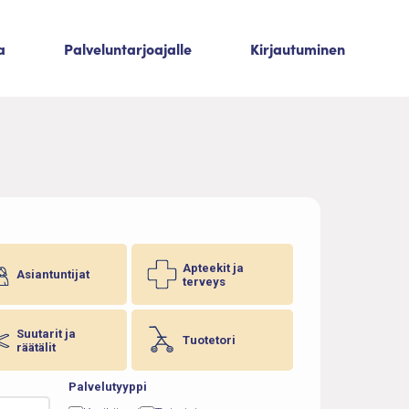
a
Palveluntarjoajalle
Kirjautuminen
Apteekit ja
Asiantuntijat
terveys
Suutarit ja
Tuotetori
räätälit
Palvelutyyppi