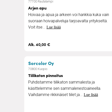
77700 Rautalampi
Arjen apu
Hoivaa ja apua ja arkeen voi hankkia kuka vain
suoraan hoivapalveluja tarjoavalta yritykseltä.
Voit itse...
Lue lisää
Alk. 40,00 €
– Tiilikaton pinnoitus
Sorcolor Oy
70800 Kuopio
Tiilikaton pinnoitus
Puhdistamme tiilikaton sammalesta ja
käsittelemme sen sammalenestoaineella.
Vaihdamme rikkinäiset tiilet ja...
Lue lisää