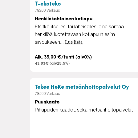
– Henkilökohtainen kotiapu
T-ekoteko
78200 Varkaus
Henkilökohtainen kotiapu
Etsitkö itsellesi tai läheisellesi aina samaa
henkilöä luotettavaan kotiapuun esim.
siivoukseen...
Lue lisää
Alk. 35,00 €/tunti (alv0%)
43,93€ (alv25,5%)
– P
Tekee HeKe metsänhoitopalvelut Oy
78500 Varkaus
Puunkaato
Pihapuiden kaadot, sekä metsänhoitopalvelut