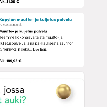
Alk. 31,00 €
spalvelu
– Muutto- ja kulj
Käpylän muutto- ja kuljetus palvelu
77600 Suonenjoki
Muutto- ja kuljetus palvelu
Teemme kokonaisvaltaista muutto- ja
kuljetuspalvelua, aina pakkauksesta asunnon
tyhjennyksiin sekä...
Lue lisää
Alk. 199,92 €