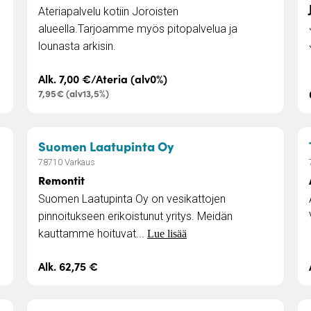
Ateriapalvelu kotiin Joroisten
alueella.Tarjoamme myös pitopalvelua ja
lounasta arkisin.
Alk. 7,00 €/Ateria (alv0%)
7,95€ (alv13,5%)
- kampaamopalvelut kotikäyntinä
– Remontit
Suomen Laatupinta Oy
78710 Varkaus
Remontit
Suomen Laatupinta Oy on vesikattojen
pinnoitukseen erikoistunut yritys. Meidän
kauttamme hoituvat...
Lue lisää
Alk. 62,75 €