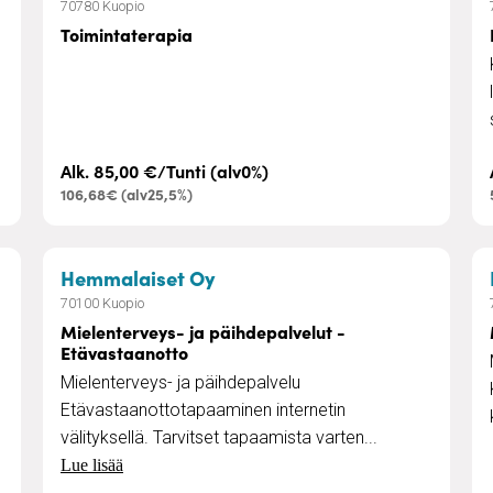
70780 Kuopio
Toimintaterapia
Alk. 85,00 €/Tunti (alv0%)
106,68€ (alv25,5%)
– Mielenterveys- ja päihdepa
Hemmalaiset Oy
70100 Kuopio
Mielenterveys- ja päihdepalvelut -
Etävastaanotto
Mielenterveys- ja päihdepalvelu
Etävastaanottotapaaminen internetin
välityksellä. Tarvitset tapaamista varten...
Lue lisää