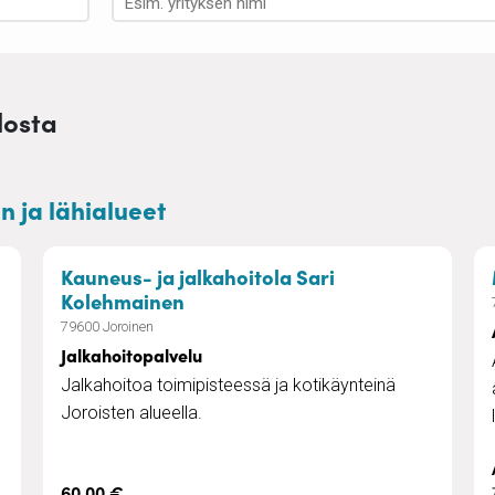
losta
n ja lähialueet
eiden ympärivuorokautinen palveluasuminen
Kauneus- ja jalkahoitola Sari
– Jalkahoitopalvelu
Kolehmainen
79600 Joroinen
Jalkahoitopalvelu
Jalkahoitoa toimipisteessä ja kotikäynteinä
Joroisten alueella.
60,00 €