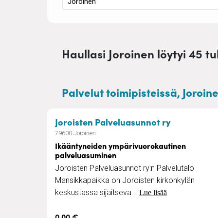
Haullasi Joroinen löytyi 45 tu
Palvelut toimipisteissä, Joroine
– Ikääntyn
Joroisten Palveluasunnot ry
79600 Joroinen
Ikääntyneiden ympärivuorokautinen
palveluasuminen
Joroisten Palveluasunnot ry:n Palvelutalo
Mansikkapaikka on Joroisten kirkonkylän
keskustassa sijaitseva...
Lue lisää
0,00 €