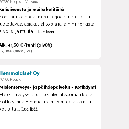
70780 Kuopio ja Varkaus
Kotisiivousta ja muita kotitöitä
Kohti sujuvampaa arkea! Tarjoamme koteihin
luotettavaa, asiakaslähtöistä ja lämminhenkistä
siivous- ja muuta...
Lue lisää
Alk. 41,50 €/tunti (alv0%)
52,08€ (alv25,5%)
lvelut - Etävastaanotto
– Mielenterveys- ja päihdepalvelut -
Hemmalaiset Oy
70100 Kuopio
Mielenterveys- ja päihdepalvelut - Kotikäynti
Mielenterveys- ja päihdepalvelut suoraan kotiisi!
Kotikäynnillä Hemmalaisten työntekijä saapuu
kotiisi tai...
Lue lisää