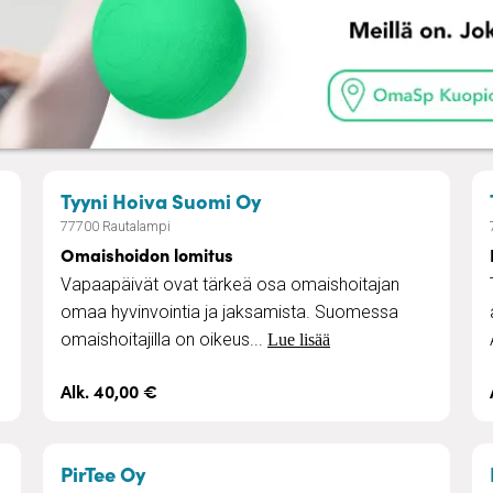
ntoutus
– Omaishoidon lomitus
Tyyni Hoiva Suomi Oy
77700 Rautalampi
Omaishoidon lomitus
Vapaapäivät ovat tärkeä osa omaishoitajan
omaa hyvinvointia ja jaksamista. Suomessa
omaishoitajilla on oikeus...
Lue lisää
Alk. 40,00 €
– Toimintaterapia
PirTee Oy