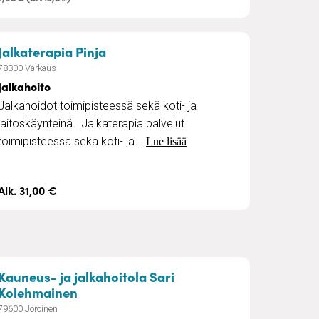
– Jalkahoito
Jalkaterapia Pinja
78300 Varkaus
Jalkahoito
Jalkahoidot toimipisteessä sekä koti- ja
laitoskäynteinä. Jalkaterapia palvelut
toimipisteessä sekä koti- ja...
Lue lisää
Alk. 31,00 €
Kauneus- ja jalkahoitola Sari
– Jalkahoitopalvelu
Kolehmainen
79600 Joroinen