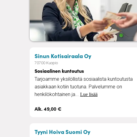
– Sosiaalinen ku
Sinun Kotisairaala Oy
70700 Kuopio
Sosiaalinen kuntoutus
Tarjoamme yksilöllistä sosiaalista kuntoutusta
asiakkaan kotiin tuotuna. Palvelumme on
henkilökohtainen ja...
Lue lisää
Alk. 49,00 €
– Arjen apu
Tyyni Hoiva Suomi Oy