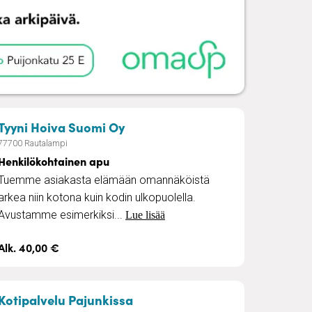
– Henkilökohtainen apu
Tyyni Hoiva Suomi Oy
77700 Rautalampi
Henkilökohtainen apu
Tuemme asiakasta elämään omannäköistä
arkea niin kotona kuin kodin ulkopuolella.
Avustamme esimerkiksi...
Lue lisää
Alk. 40,00 €
– Kotisiivousta ja muita kotitö
Kotipalvelu Pajunkissa