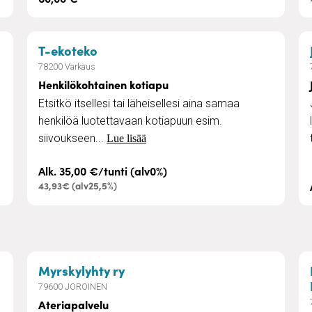
– Henkilökohtainen kotiapu
T-ekoteko
78200 Varkaus
Henkilökohtainen kotiapu
Etsitkö itsellesi tai läheisellesi aina samaa
henkilöä luotettavaan kotiapuun esim.
siivoukseen...
Lue lisää
Alk. 35,00 €/tunti (alv0%)
43,93€ (alv25,5%)
– Ateriapalvelu
Myrskylyhty ry
79600 JOROINEN
Ateriapalvelu