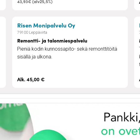
43,93€ (alv25,5%)
– Remontti- ja talonmie
Risen Monipalvelu Oy
79100 Leppävirta
Remontti- ja talonmiespalvelu
Pieniä kodin kunnossapito- sekä remonttitöitä
sisällä ja ulkona.
Alk. 45,00 €