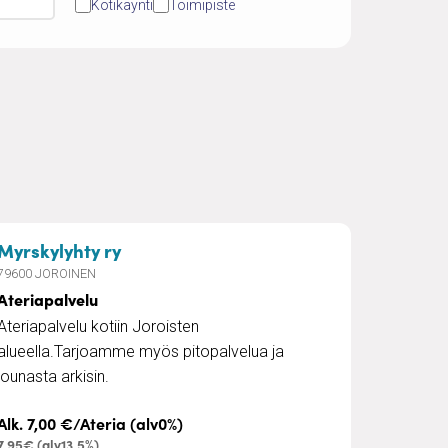
Kotikäynti
Toimipiste
– Ateriapalvelu
Myrskylyhty ry
79600 JOROINEN
Ateriapalvelu
Ateriapalvelu kotiin Joroisten
alueella.Tarjoamme myös pitopalvelua ja
lounasta arkisin.
Alk. 7,00 €/Ateria (alv0%)
7,95€ (alv13,5%)