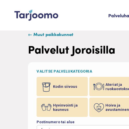
Siirry sisältöön
Palveluh
Tarjoomo etusivu
← Muut paikkakunnat
Palvelut Joroisilla
VALITSE PALVELUKATEGORIA
Ateriat ja
Kodin siivous
ruokaostoks
Hyvinvointi ja
Hoiva ja
kauneus
avustaminen
Postinumero tai alue