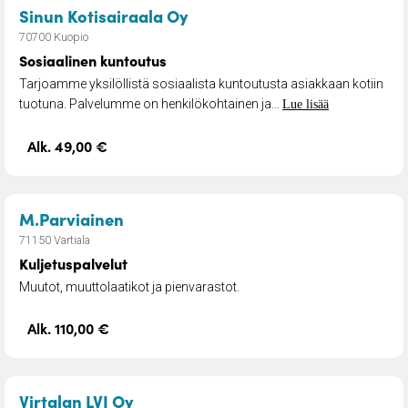
– Sosiaalinen kuntoutus
Sinun Kotisairaala Oy
70700 Kuopio
Sosiaalinen kuntoutus
Tarjoamme yksilöllistä sosiaalista kuntoutusta asiakkaan kotiin
tuotuna. Palvelumme on henkilökohtainen ja...
Lue lisää
Alk. 49,00 €
– Kuljetuspalvelut
M.Parviainen
71150 Vartiala
Kuljetuspalvelut
Muutot, muuttolaatikot ja pienvarastot.
Alk. 110,00 €
– LVI-palvelut, puunkaadot
Virtalan LVI Oy