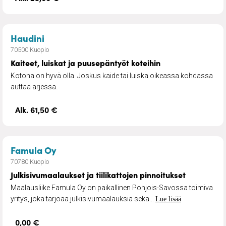
– Kaiteet, luiskat ja puusepäntyöt koteihin
Haudini
70500 Kuopio
Kaiteet, luiskat ja puusepäntyöt koteihin
Kotona on hyvä olla. Joskus kaide tai luiska oikeassa kohdassa
auttaa arjessa.
Alk. 61,50 €
– Julkisivumaalaukset ja tiilikattojen p
Famula Oy
70780 Kuopio
Julkisivumaalaukset ja tiilikattojen pinnoitukset
Maalausliike Famula Oy on paikallinen Pohjois-Savossa toimiva
yritys, joka tarjoaa julkisivumaalauksia sekä...
Lue lisää
0,00 €