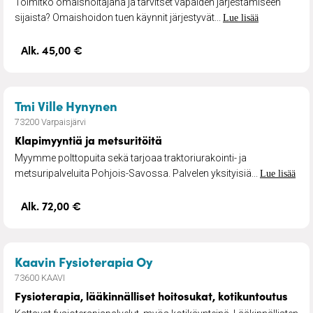
Toimitko omaishoitajana ja tarvitset vapaiden järjestämiseen
sijaista? Omaishoidon tuen käynnit järjestyvät...
Lue lisää
Alk. 45,00 €
– Klapimyyntiä ja metsuritöitä
Tmi Ville Hynynen
73200 Varpaisjärvi
Klapimyyntiä ja metsuritöitä
Myymme polttopuita sekä tarjoaa traktoriurakointi- ja
metsuripalveluita Pohjois-Savossa. Palvelen yksityisiä...
Lue lisää
Alk. 72,00 €
– Fysioterapia, lääkinnälli
Kaavin Fysioterapia Oy
73600 KAAVI
Fysioterapia, lääkinnälliset hoitosukat, kotikuntoutus