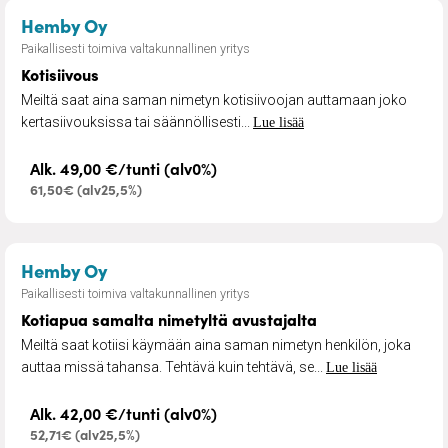
– Kotisiivous
Hemby Oy
Paikallisesti toimiva valtakunnallinen yritys
Kotisiivous
Meiltä saat aina saman nimetyn kotisiivoojan auttamaan joko
kertasiivouksissa tai säännöllisesti...
Lue lisää
Alk. 49,00 €/tunti (alv0%)
61,50€ (alv25,5%)
– Kotiapua samalta nimetyltä avustajal
Hemby Oy
Paikallisesti toimiva valtakunnallinen yritys
Kotiapua samalta nimetyltä avustajalta
Meiltä saat kotiisi käymään aina saman nimetyn henkilön, joka
auttaa missä tahansa. Tehtävä kuin tehtävä, se...
Lue lisää
Alk. 42,00 €/tunti (alv0%)
52,71€ (alv25,5%)