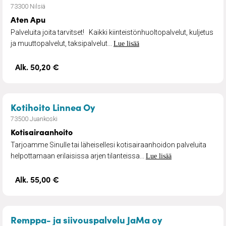
73300 Nilsiä
Aten Apu
Palveluita joita tarvitset! Kaikki kiinteistönhuoltopalvelut, kuljetus
ja muuttopalvelut, taksipalvelut...
Lue lisää
Alk. 50,20 €
– Kotisairaanhoito
Kotihoito Linnea Oy
73500 Juankoski
Kotisairaanhoito
Tarjoamme Sinulle tai läheisellesi kotisairaanhoidon palveluita
helpottamaan erilaisissa arjen tilanteissa...
Lue lisää
Alk. 55,00 €
– Remontointi
Remppa- ja siivouspalvelu JaMa oy