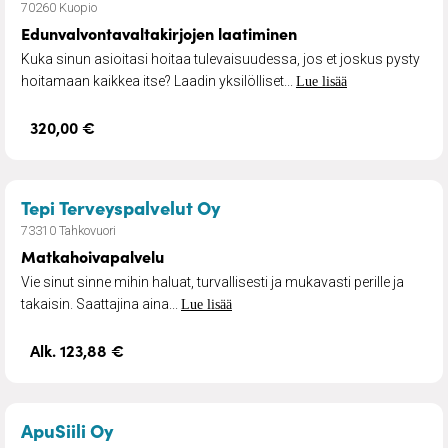
70260 Kuopio
Edunvalvontavaltakirjojen laatiminen
Kuka sinun asioitasi hoitaa tulevaisuudessa, jos et joskus pysty
hoitamaan kaikkea itse? Laadin yksilölliset...
Lue lisää
320,00 €
– Matkahoivapalvelu
Tepi Terveyspalvelut Oy
73310 Tahkovuori
Matkahoivapalvelu
Vie sinut sinne mihin haluat, turvallisesti ja mukavasti perille ja
takaisin. Saattajina aina...
Lue lisää
Alk. 123,88 €
– IT-apu ja laitteiden käyttöönotot
ApuSiili Oy