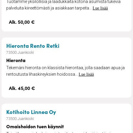
Tuotamme yksilöllisiä ja laadukkaita kotona asumista tukevia
palveluita kiireettömästi ja asiakkaan tarpeita...
Lue lisää
Alk. 50,00 €
– Hieronta
Hieronta Rento Retki
73500 Juankoski
Hieronta
Tekemäni hieronta on klassista hierontaa, jolla saadaan apua ja
rentoutusta lihaskireyksien hoidossa...
Lue lisää
Alk. 45,00 €
– Omaishoidon tuen käynnit
Kotihoito Linnea Oy
73500 Juankoski
Omaishoidon tuen käynnit