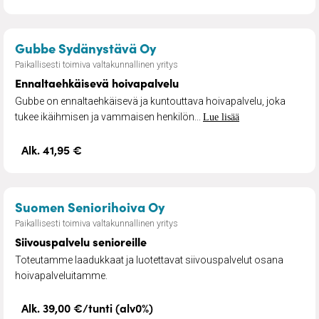
– Ennaltaehkäisevä hoivap
Gubbe Sydänystävä Oy
Paikallisesti toimiva valtakunnallinen yritys
Ennaltaehkäisevä hoivapalvelu
Gubbe on ennaltaehkäisevä ja kuntouttava hoivapalvelu, joka
tukee ikäihmisen ja vammaisen henkilön...
Lue lisää
Alk. 41,95 €
– Siivouspalvelu senioreil
Suomen Seniorihoiva Oy
Paikallisesti toimiva valtakunnallinen yritys
Siivouspalvelu senioreille
Toteutamme laadukkaat ja luotettavat siivouspalvelut osana
hoivapalveluitamme.
Alk. 39,00 €/tunti (alv0%)