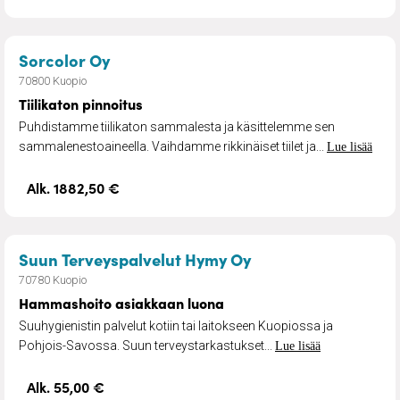
– Tiilikaton pinnoitus
Sorcolor Oy
70800 Kuopio
Tiilikaton pinnoitus
Puhdistamme tiilikaton sammalesta ja käsittelemme sen
sammalenestoaineella. Vaihdamme rikkinäiset tiilet ja...
Lue lisää
Alk. 1882,50 €
– Hammashoito asi
Suun Terveyspalvelut Hymy Oy
70780 Kuopio
Hammashoito asiakkaan luona
Suuhygienistin palvelut kotiin tai laitokseen Kuopiossa ja
Pohjois-Savossa. Suun terveystarkastukset...
Lue lisää
Alk. 55,00 €