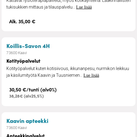
Kattavat fysioterapiapalvelut, myös kotikäynteinä. Lääkinnällisten
tukisukkien mittaus ja tilauspalvelu...
Lue lisää
Alk. 35,00 €
– Kotityöpalvelut
Koillis-Savon 4H
73600 Kaavi
Kotityöpalvelut
Kotityöpalvelut kuten kotisiivous, ikkunanpesu, nurmikon leikkuu
ja käsilumityötä Kaavin ja Tuusniemen...
Lue lisää
30,50 €/tunti (alv0%)
38,28€ (alv25,5%)
– Apteekkipalvelut
Kaavin apteekki
73600 Kaavi
Apteekkipalvelut