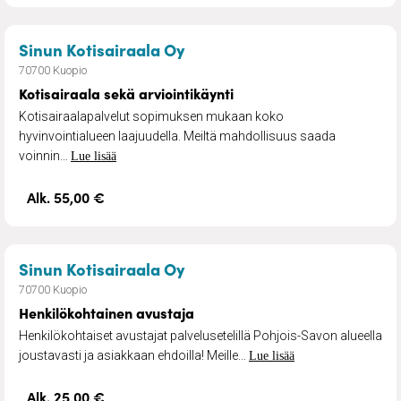
– Kotisairaala sekä arviointi
Sinun Kotisairaala Oy
70700 Kuopio
Kotisairaala sekä arviointikäynti
Kotisairaalapalvelut sopimuksen mukaan koko
hyvinvointialueen laajuudella. Meiltä mahdollisuus saada
voinnin...
Lue lisää
Alk. 55,00 €
– Henkilökohtainen avustaj
Sinun Kotisairaala Oy
70700 Kuopio
Henkilökohtainen avustaja
Henkilökohtaiset avustajat palvelusetelillä Pohjois-Savon alueella
joustavasti ja asiakkaan ehdoilla! Meille...
Lue lisää
Alk. 25,00 €