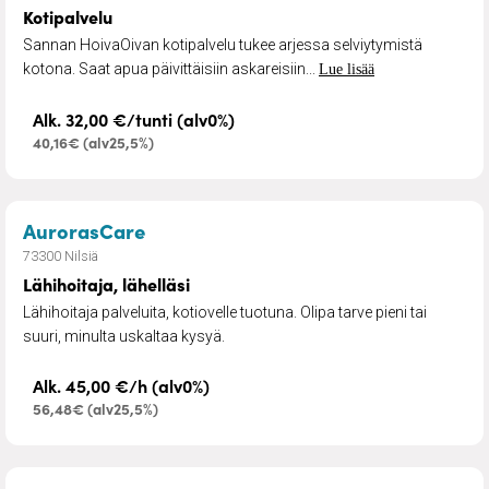
Kotipalvelu
Sannan HoivaOivan kotipalvelu tukee arjessa selviytymistä
kotona. Saat apua päivittäisiin askareisiin...
Lue lisää
Alk. 32,00 €/tunti (alv0%)
40,16€ (alv25,5%)
– Lähihoitaja, lähelläsi
AurorasCare
73300 Nilsiä
Lähihoitaja, lähelläsi
Lähihoitaja palveluita, kotiovelle tuotuna. Olipa tarve pieni tai
suuri, minulta uskaltaa kysyä.
Alk. 45,00 €/h (alv0%)
56,48€ (alv25,5%)