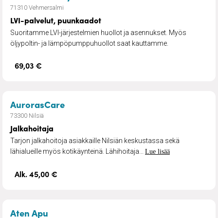
71310 Vehmersalmi
LVI-palvelut, puunkaadot
Suoritamme LVI-järjestelmien huollot ja asennukset. Myös
öljypoltin- ja lämpöpumppuhuollot saat kauttamme.
69,03 €
– Jalkahoitaja
AurorasCare
73300 Nilsiä
Jalkahoitaja
Tarjon jalkahoitoja asiakkaille Nilsiän keskustassa sekä
lähialueille myös kotikäynteinä. Lähihoitaja...
Lue lisää
Alk. 45,00 €
– Aten Apu
Aten Apu