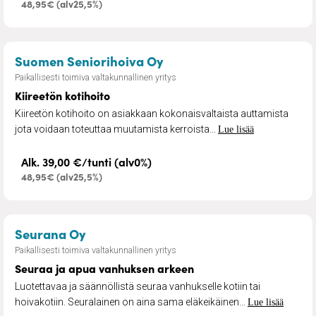
48,95€ (alv25,5%)
– Kiireetön kotihoito
Suomen Seniorihoiva Oy
Paikallisesti toimiva valtakunnallinen yritys
Kiireetön kotihoito
Kiireetön kotihoito on asiakkaan kokonaisvaltaista auttamista
jota voidaan toteuttaa muutamista kerroista...
Lue lisää
Alk. 39,00 €/tunti (alv0%)
48,95€ (alv25,5%)
– Seuraa ja apua vanhuksen arkeen
Seurana Oy
Paikallisesti toimiva valtakunnallinen yritys
Seuraa ja apua vanhuksen arkeen
Luotettavaa ja säännöllistä seuraa vanhukselle kotiin tai
hoivakotiin. Seuralainen on aina sama eläkeikäinen...
Lue lisää