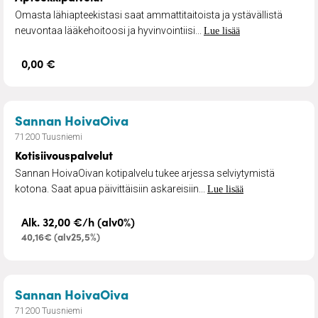
Omasta lähiapteekistasi saat ammattitaitoista ja ystävällistä
neuvontaa lääkehoitoosi ja hyvinvointiisi...
Lue lisää
0,00 €
– Kotisiivouspalvelut
Sannan HoivaOiva
71200 Tuusniemi
Kotisiivouspalvelut
Sannan HoivaOivan kotipalvelu tukee arjessa selviytymistä
kotona. Saat apua päivittäisiin askareisiin...
Lue lisää
Alk. 32,00 €/h (alv0%)
40,16€ (alv25,5%)
– Kotipalvelu
Sannan HoivaOiva
71200 Tuusniemi