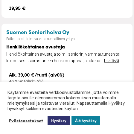
39,95 €
– Henkilökohtainen avus
Suomen Seniorihoiva Oy
Paikallisesti toimiva valtakunnallinen yritys
Henkilökohtainen avustaja
Henkilökohtainen avustaja toimii seniorin, vammautuneen tai
kroonisesti sairastuneen henkilön apuna ja tukena...
Lue lisää
Alk. 39,00 €/tunti (alv0%)
48,95€ (alv25,5%)
Käytämme evästeitä verkkosivustollamme, jotta voimme
tarjota sinulle olennaisimman kokemuksen muistamalla
mieltymyksesi ja toistuvat vierailut. Napsauttamalla Hyväksy
hyväksyt kaikkien evästeiden käytön.
Palvelut muilla paikkakunnilla
Evästeasetukset
Hyväksy
Älä hyväksy
Palvelut Kuopiossa
Palvelut Iisalmessa
(34)
(29)