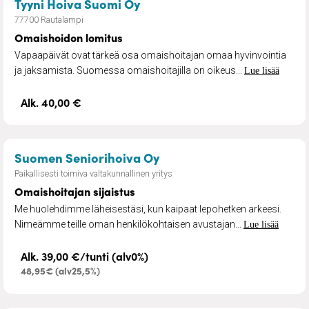
– Omaishoidon lomitus
Tyyni Hoiva Suomi Oy
77700 Rautalampi
Omaishoidon lomitus
Vapaapäivät ovat tärkeä osa omaishoitajan omaa hyvinvointia
ja jaksamista. Suomessa omaishoitajilla on oikeus...
Lue lisää
Alk. 40,00 €
– Omaishoitajan sijaistus
Suomen Seniorihoiva Oy
Paikallisesti toimiva valtakunnallinen yritys
Omaishoitajan sijaistus
Me huolehdimme läheisestäsi, kun kaipaat lepohetken arkeesi.
Nimeämme teille oman henkilökohtaisen avustajan...
Lue lisää
Alk. 39,00 €/tunti (alv0%)
48,95€ (alv25,5%)