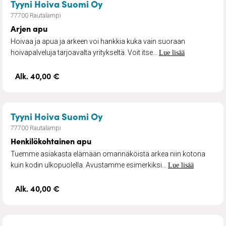
– Arjen apu
Tyyni Hoiva Suomi Oy
77700 Rautalampi
Arjen apu
Hoivaa ja apua ja arkeen voi hankkia kuka vain suoraan
hoivapalveluja tarjoavalta yritykseltä. Voit itse...
Lue lisää
Alk. 40,00 €
– Henkilökohtainen apu
Tyyni Hoiva Suomi Oy
77700 Rautalampi
Henkilökohtainen apu
Tuemme asiakasta elämään omannäköistä arkea niin kotona
kuin kodin ulkopuolella. Avustamme esimerkiksi...
Lue lisää
Alk. 40,00 €