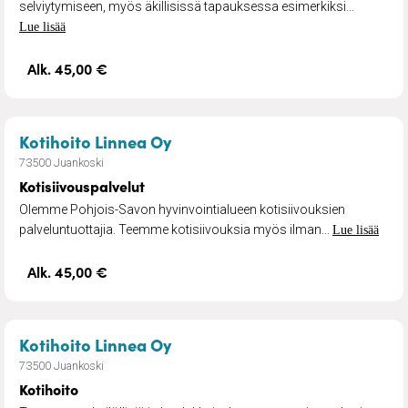
selviytymiseen, myös äkillisissä tapauksessa esimerkiksi...
Lue lisää
Alk. 45,00 €
– Kotisiivouspalvelut
Kotihoito Linnea Oy
73500 Juankoski
Kotisiivouspalvelut
Olemme Pohjois-Savon hyvinvointialueen kotisiivouksien
palveluntuottajia. Teemme kotisiivouksia myös ilman...
Lue lisää
Alk. 45,00 €
– Kotihoito
Kotihoito Linnea Oy
73500 Juankoski
Kotihoito