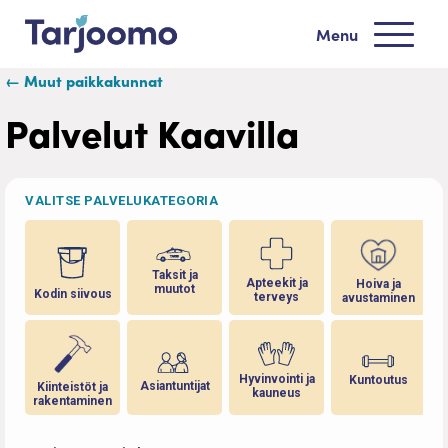
Siirry sisältöön
Menu
Tarjoomo etusivu
← Muut paikkakunnat
Palvelut Kaavilla
VALITSE PALVELUKATEGORIA
Taksit ja
Apteekit ja
Hoiva ja
muutot
Kodin siivous
terveys
avustaminen
Hyvinvointi ja
Kuntoutus
Asiantuntijat
Kiinteistöt ja
kauneus
rakentaminen