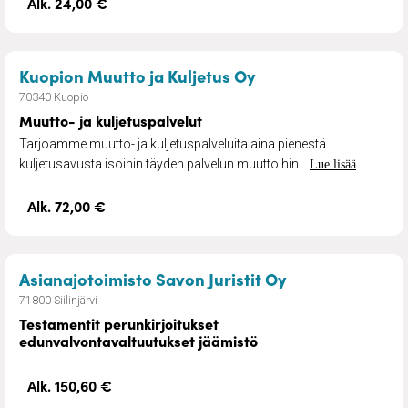
Alk. 24,00 €
– Muutto- ja kuljet
Kuopion Muutto ja Kuljetus Oy
70340 Kuopio
Muutto- ja kuljetuspalvelut
Tarjoamme muutto- ja kuljetuspalveluita aina pienestä
kuljetusavusta isoihin täyden palvelun muuttoihin...
Lue lisää
Alk. 72,00 €
– Testamentit p
Asianajotoimisto Savon Juristit Oy
71800 Siilinjärvi
Testamentit perunkirjoitukset
edunvalvontavaltuutukset jäämistö
Alk. 150,60 €