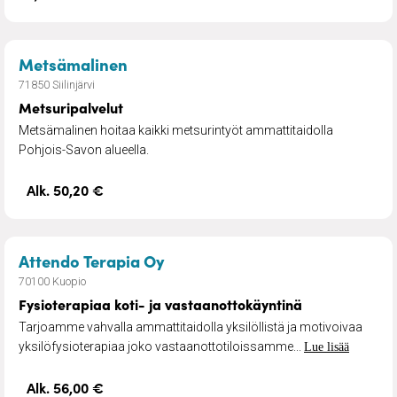
– Metsuripalvelut
Metsämalinen
71850 Siilinjärvi
Metsuripalvelut
Metsämalinen hoitaa kaikki metsurintyöt ammattitaidolla
Pohjois-Savon alueella.
Alk. 50,20 €
– Fysioterapiaa koti- ja vasta
Attendo Terapia Oy
70100 Kuopio
Fysioterapiaa koti- ja vastaanottokäyntinä
Tarjoamme vahvalla ammattitaidolla yksilöllistä ja motivoivaa
yksilöfysioterapiaa joko vastaanottotiloissamme...
Lue lisää
Alk. 56,00 €