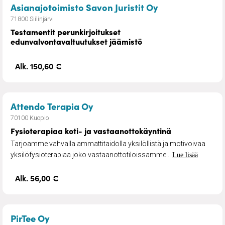
– Testamentit p
Asianajotoimisto Savon Juristit Oy
71800 Siilinjärvi
Testamentit perunkirjoitukset
edunvalvontavaltuutukset jäämistö
Alk. 150,60 €
– Fysioterapiaa koti- ja vasta
Attendo Terapia Oy
70100 Kuopio
Fysioterapiaa koti- ja vastaanottokäyntinä
Tarjoamme vahvalla ammattitaidolla yksilöllistä ja motivoivaa
yksilöfysioterapiaa joko vastaanottotiloissamme...
Lue lisää
Alk. 56,00 €
– Neuropsykiatrinen valmennus
PirTee Oy