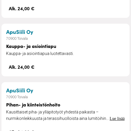
Alk. 24,00 €
– Kauppa- ja asiointiapu
ApuSiili Oy
70900 Toivala
Kauppa- ja asiointiapu
Kauppa- ja asiointiapua luotettavasti.
Alk. 24,00 €
– Pihan- ja kiinteistönhoito
ApuSiili Oy
70900 Toivala
Pihan- ja kiinteistönhoito
Kausittaiset piha- ja ylläpitotyöt yhdestä paikasta –
nurmikonleikkuusta ja terassihuolloista aina lumitöihin...
Lue lisää