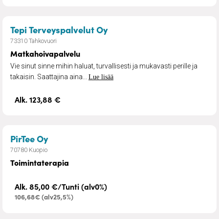
– Matkahoivapalvelu
Tepi Terveyspalvelut Oy
73310 Tahkovuori
Matkahoivapalvelu
Vie sinut sinne mihin haluat, turvallisesti ja mukavasti perille ja
takaisin. Saattajina aina...
Lue lisää
Alk. 123,88 €
– Toimintaterapia
PirTee Oy
70780 Kuopio
Toimintaterapia
Alk. 85,00 €/Tunti (alv0%)
106,68€ (alv25,5%)