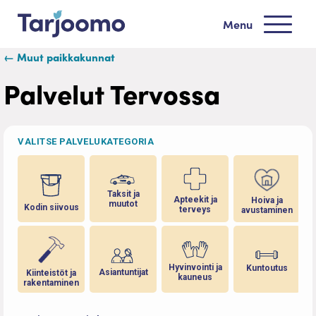
Siirry sisältöön
Menu
Tarjoomo etusivu
← Muut paikkakunnat
Palvelut Tervossa
VALITSE PALVELUKATEGORIA
Taksit ja
Apteekit ja
Hoiva ja
muutot
Kodin siivous
terveys
avustaminen
Hyvinvointi ja
Kuntoutus
Asiantuntijat
Kiinteistöt ja
kauneus
rakentaminen