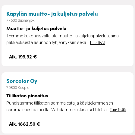
– Muutto- ja k
Käpylän muutto- ja kuljetus palvelu
77600 Suonenjoki
Muutto- ja kuljetus palvelu
Teemme kokonaisvaltaista muutto- ja kuljetuspalvelua, aina
pakkauksesta asunnon tyhjennyksiin sekä...
Lue lisää
Alk. 199,92 €
– Tiilikaton pinnoitus
Sorcolor Oy
70800 Kuopio
Tiilikaton pinnoitus
Puhdistamme tiilikaton sammalesta ja käsittelemme sen
sammalenestoaineella. Vaihdamme rikkinäiset tiilet ja...
Lue lisää
Alk. 1882,50 €