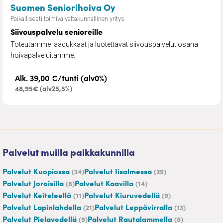
– Siivouspalvelu senioreil
Suomen Seniorihoiva Oy
Paikallisesti toimiva valtakunnallinen yritys
Siivouspalvelu senioreille
Toteutamme laadukkaat ja luotettavat siivouspalvelut osana
hoivapalveluitamme.
Alk. 39,00 €/tunti (alv0%)
48,95€ (alv25,5%)
Palvelut muilla paikkakunnilla
Palvelut Kuopiossa
Palvelut Iisalmessa
(34)
(29)
Palvelut Joroisilla
Palvelut Kaavilla
(8)
(14)
Palvelut Keiteleellä
Palvelut Kiuruvedellä
(11)
(9)
Palvelut Lapinlahdella
Palvelut Leppävirralla
(21)
(13)
Palvelut Pielavedellä
Palvelut Rautalammella
(9)
(8)