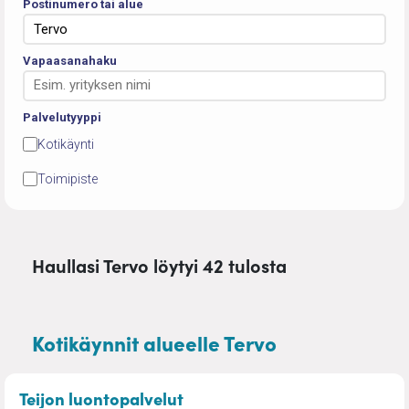
Postinumero tai alue
Vapaasanahaku
Palvelutyyppi
Kotikäynti
Toimipiste
Haullasi Tervo löytyi 42 tulosta
Kotikäynnit alueelle Tervo
– Mökki- ja kotitalkkaripalve
Teijon luontopalvelut