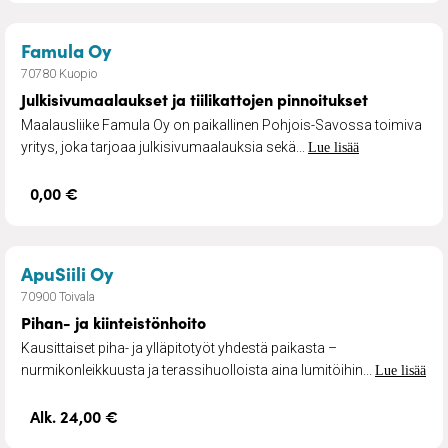
– Julkisivumaalaukset ja tiilikattojen p
Famula Oy
70780 Kuopio
Julkisivumaalaukset ja tiilikattojen pinnoitukset
Maalausliike Famula Oy on paikallinen Pohjois-Savossa toimiva
yritys, joka tarjoaa julkisivumaalauksia sekä...
Lue lisää
0,00 €
– Pihan- ja kiinteistönhoito
ApuSiili Oy
70900 Toivala
Pihan- ja kiinteistönhoito
Kausittaiset piha- ja ylläpitotyöt yhdestä paikasta –
nurmikonleikkuusta ja terassihuolloista aina lumitöihin...
Lue lisää
Alk. 24,00 €