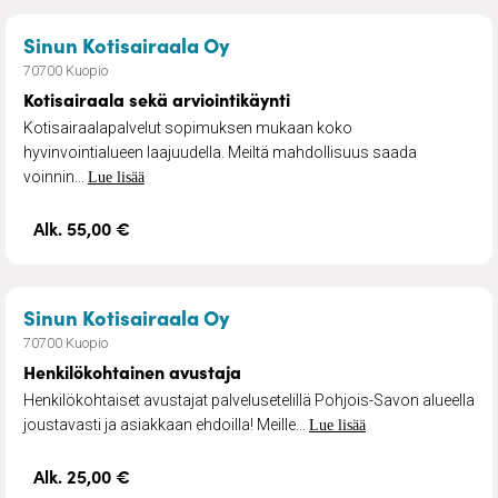
– Kotisairaala sekä arviointi
Sinun Kotisairaala Oy
70700 Kuopio
Kotisairaala sekä arviointikäynti
Kotisairaalapalvelut sopimuksen mukaan koko
hyvinvointialueen laajuudella. Meiltä mahdollisuus saada
voinnin...
Lue lisää
Alk. 55,00 €
– Henkilökohtainen avustaj
Sinun Kotisairaala Oy
70700 Kuopio
Henkilökohtainen avustaja
Henkilökohtaiset avustajat palvelusetelillä Pohjois-Savon alueella
joustavasti ja asiakkaan ehdoilla! Meille...
Lue lisää
Alk. 25,00 €