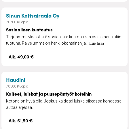
– Sosiaalinen kuntoutus
Sinun Kotisairaala Oy
70700 Kuopio
Sosiaalinen kuntoutus
Tarjoamme yksilöllistä sosiaalista kuntoutusta asiakkaan kotiin
tuotuna. Palvelumme on henkilökohtainen ja...
Lue lisää
Alk. 49,00 €
– Kaiteet, luiskat ja puusepäntyöt koteihin
Haudini
70500 Kuopio
Kaiteet, luiskat ja puusepäntyöt koteihin
Kotona on hyvä olla. Joskus kaide tai luiska oikeassa kohdassa
auttaa arjessa.
Alk. 61,50 €