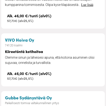
kumppanina toimimisesta. Olipa kyse tilapäisestä...
Lue lisää
Alk. 46,00 €/tunti (alv0%)
57,73€ (alv25,5%)
– Kiireetöntä kotihoitoa
VIVO Hoiva Oy
74120 Iisalmi
Kiireetöntä kotihoitoa
Olemme sinun ja läheisesi apuna, että kotona asuminen olisi
sujuvaa, onnelista ja turvallista.
Alk. 46,00 €/tunti (alv0%)
57,73€ (alv25,5%)
– Ennaltaehkäisevä hoivap
Gubbe Sydänystävä Oy
Paikallisesti toimiva valtakunnallinen yritys