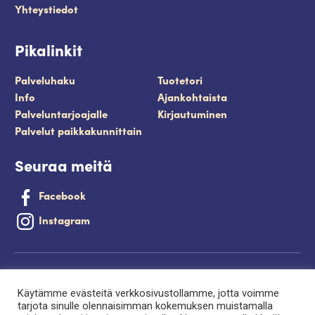
Yhteystiedot
Pikalinkit
Palveluhaku
Tuotetori
Info
Ajankohtaista
Palveluntarjoajalle
Kirjautuminen
Palvelut paikkakunnittain
Seuraa meitä
Facebook
Instagram
Tietosuojaseloste
Käytämme evästeitä verkkosivustollamme, jotta voimme
Saavutettavuusseloste
tarjota sinulle olennaisimman kokemuksen muistamalla