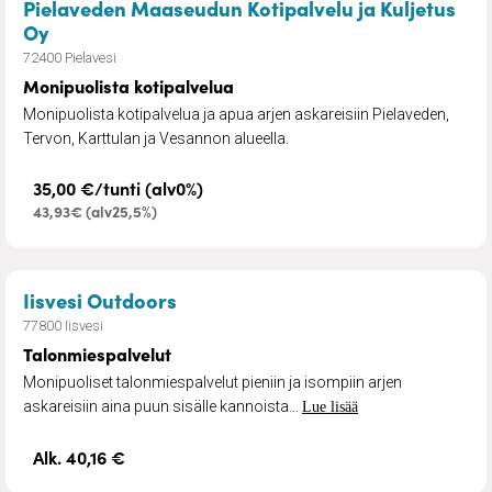
Pielaveden Maaseudun Kotipalvelu ja Kuljetus
– Monipuolista kotipalvelua
Oy
72400 Pielavesi
Monipuolista kotipalvelua
Monipuolista kotipalvelua ja apua arjen askareisiin Pielaveden,
Tervon, Karttulan ja Vesannon alueella.
35,00 €/tunti (alv0%)
43,93€ (alv25,5%)
– Talonmiespalvelut
Iisvesi Outdoors
77800 Iisvesi
Talonmiespalvelut
Monipuoliset talonmiespalvelut pieniin ja isompiin arjen
askareisiin aina puun sisälle kannoista...
Lue lisää
Alk. 40,16 €