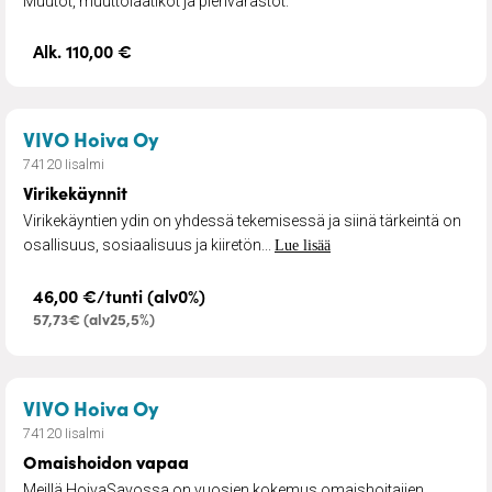
Muutot, muuttolaatikot ja pienvarastot.
Alk. 110,00 €
– Virikekäynnit
VIVO Hoiva Oy
74120 Iisalmi
Virikekäynnit
Virikekäyntien ydin on yhdessä tekemisessä ja siinä tärkeintä on
osallisuus, sosiaalisuus ja kiiretön...
Lue lisää
46,00 €/tunti (alv0%)
57,73€ (alv25,5%)
– Omaishoidon vapaa
VIVO Hoiva Oy
74120 Iisalmi
Omaishoidon vapaa
Meillä HoivaSavossa on vuosien kokemus omaishoitajien