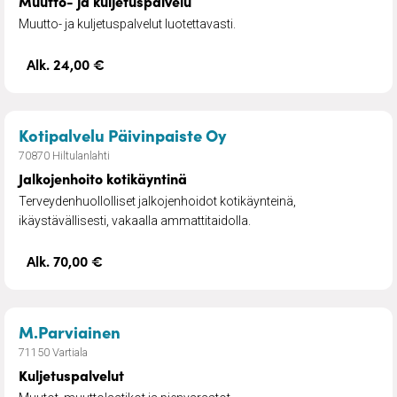
Muutto- ja kuljetuspalvelu
Muutto- ja kuljetuspalvelut luotettavasti.
Alk. 24,00 €
– Jalkojenhoito kotikä
Kotipalvelu Päivinpaiste Oy
70870 Hiltulanlahti
Jalkojenhoito kotikäyntinä
Terveydenhuollolliset jalkojenhoidot kotikäynteinä,
ikäystävällisesti, vakaalla ammattitaidolla.
Alk. 70,00 €
– Kuljetuspalvelut
M.Parviainen
71150 Vartiala
Kuljetuspalvelut