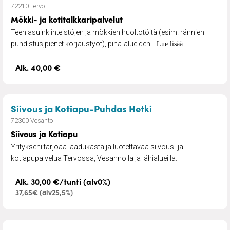
72210 Tervo
Mökki- ja kotitalkkaripalvelut
Teen asuinkiinteistöjen ja mökkien huoltotöitä (esim. rännien
puhdistus,pienet korjaustyöt), piha-alueiden...
Lue lisää
Alk. 40,00 €
– Siivous ja Kotia
Siivous ja Kotiapu-Puhdas Hetki
72300 Vesanto
Siivous ja Kotiapu
Yritykseni tarjoaa laadukasta ja luotettavaa siivous- ja
kotiapupalvelua Tervossa, Vesannolla ja lähialueilla.
Alk. 30,00 €/tunti (alv0%)
37,65€ (alv25,5%)