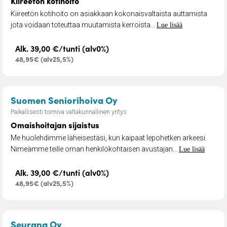
Kiireetön kotihoito
Kiireetön kotihoito on asiakkaan kokonaisvaltaista auttamista
jota voidaan toteuttaa muutamista kerroista...
Lue lisää
Alk. 39,00 €/tunti (alv0%)
48,95€ (alv25,5%)
– Omaishoitajan sijaistus
Suomen Seniorihoiva Oy
Paikallisesti toimiva valtakunnallinen yritys
Omaishoitajan sijaistus
Me huolehdimme läheisestäsi, kun kaipaat lepohetken arkeesi.
Nimeämme teille oman henkilökohtaisen avustajan...
Lue lisää
Alk. 39,00 €/tunti (alv0%)
48,95€ (alv25,5%)
– Seuraa ja apua vanhuksen arkeen
Seurana Oy