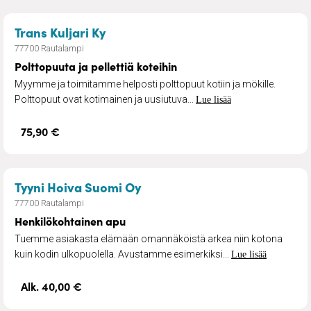
– Polttopuuta ja pellettiä koteihin
Trans Kuljari Ky
77700 Rautalampi
Polttopuuta ja pellettiä koteihin
Myymme ja toimitamme helposti polttopuut kotiin ja mökille.
Polttopuut ovat kotimainen ja uusiutuva...
Lue lisää
75,90 €
– Henkilökohtainen apu
Tyyni Hoiva Suomi Oy
77700 Rautalampi
Henkilökohtainen apu
Tuemme asiakasta elämään omannäköistä arkea niin kotona
kuin kodin ulkopuolella. Avustamme esimerkiksi...
Lue lisää
Alk. 40,00 €