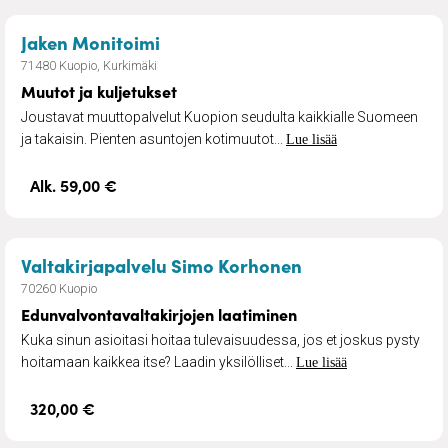
– Muutot ja kuljetukset
Jaken Monitoimi
71480 Kuopio, Kurkimäki
Muutot ja kuljetukset
Joustavat muuttopalvelut Kuopion seudulta kaikkialle Suomeen
ja takaisin. Pienten asuntojen kotimuutot...
Lue lisää
Alk. 59,00 €
– Edunvalvontava
Valtakirjapalvelu Simo Korhonen
70260 Kuopio
Edunvalvontavaltakirjojen laatiminen
Kuka sinun asioitasi hoitaa tulevaisuudessa, jos et joskus pysty
hoitamaan kaikkea itse? Laadin yksilölliset...
Lue lisää
320,00 €