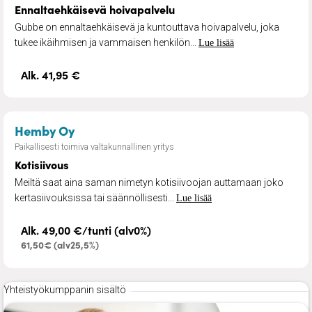
Ennaltaehkäisevä hoivapalvelu
Gubbe on ennaltaehkäisevä ja kuntouttava hoivapalvelu, joka
tukee ikäihmisen ja vammaisen henkilön...
Lue lisää
Alk. 41,95 €
– Kotisiivous
Hemby Oy
Paikallisesti toimiva valtakunnallinen yritys
Kotisiivous
Meiltä saat aina saman nimetyn kotisiivoojan auttamaan joko
kertasiivouksissa tai säännöllisesti...
Lue lisää
Alk. 49,00 €/tunti (alv0%)
61,50€ (alv25,5%)
Yhteistyökumppanin sisältö