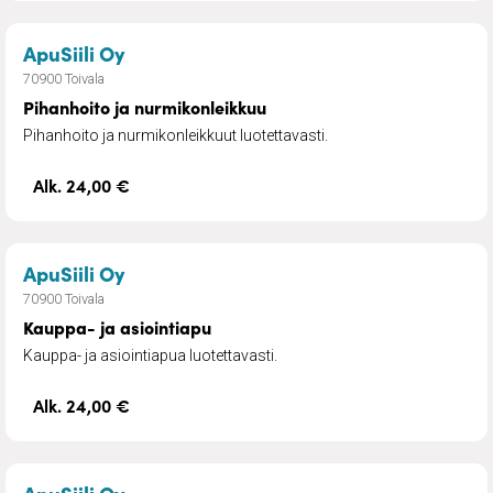
– Pihanhoito ja nurmikonleikkuu
ApuSiili Oy
70900 Toivala
Pihanhoito ja nurmikonleikkuu
Pihanhoito ja nurmikonleikkuut luotettavasti.
Alk. 24,00 €
– Kauppa- ja asiointiapu
ApuSiili Oy
70900 Toivala
Kauppa- ja asiointiapu
Kauppa- ja asiointiapua luotettavasti.
Alk. 24,00 €
– Lumityöt ja hiekoitukset
ApuSiili Oy