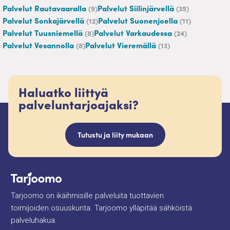
Palvelut Rautavaaralla
Palvelut Siilinjärvellä
(9)
(35)
Palvelut Sonkajärvellä
Palvelut Suonenjoella
(12)
(11)
Palvelut Tuusniemellä
Palvelut Varkaudessa
(8)
(24)
Palvelut Vesannolla
Palvelut Vieremällä
(8)
(13)
Haluatko liittyä
palveluntarjoajaksi?
Tutustu ja liity mukaan
Tarjoomo on ikäihmisille palveluita tuottavien
toimijoiden osuuskunta. Tarjoomo ylläpitää sähköistä
palveluhakua.