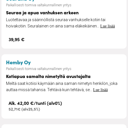
Paikallisesti toimiva valtakunnallinen yritys
Seuraa ja apua vanhuksen arkeen
Luotettavaa ja säännöllistä seuraa vanhukselle kotiin tai
hoivakotiin. Seuralainen on aina sama eläkeikäinen...
Lue lisää
39,95 €
– Kotiapua samalta nimetyltä avustajal
Hemby Oy
Paikallisesti toimiva valtakunnallinen yritys
Kotiapua samalta nimetyltä avustajalta
Meiltä saat kotiisi käymään aina saman nimetyn henkilön, joka
auttaa missä tahansa. Tehtävä kuin tehtävä, se...
Lue lisää
Alk. 42,00 €/tunti (alv0%)
52,71€ (alv25,5%)