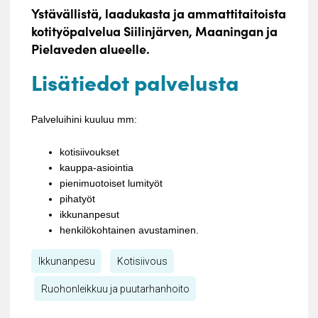
Ystävällistä, laadukasta ja ammattitaitoista
kotityöpalvelua Siilinjärven, Maaningan ja
Pielaveden alueelle.
Lisätiedot palvelusta
Palveluihini kuuluu mm:
kotisiivoukset
kauppa-asiointia
pienimuotoiset lumityöt
pihatyöt
ikkunanpesut
henkilökohtainen avustaminen.
Ikkunanpesu
Kotisiivous
Ruohonleikkuu ja puutarhanhoito