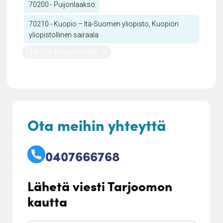
70200 - Puijonlaakso
70210 - Kuopio – Itä-Suomen yliopisto, Kuopion
yliopistollinen sairaala
Näytä enemmän >
Ota meihin yhteyttä
0407666768
Lähetä viesti Tarjoomon
kautta