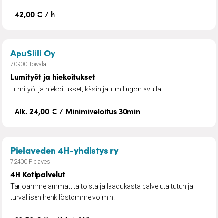
42,00 € / h
– Lumityöt ja hiekoitukset
ApuSiili Oy
70900 Toivala
Lumityöt ja hiekoitukset
Lumityöt ja hiekoitukset, käsin ja lumilingon avulla.
Alk. 24,00 € / Minimiveloitus 30min
– 4H Kotipalvelut
Pielaveden 4H-yhdistys ry
72400 Pielavesi
4H Kotipalvelut
Tarjoamme ammattitaitoista ja laadukasta palveluta tutun ja
turvallisen henkilöstömme voimin.