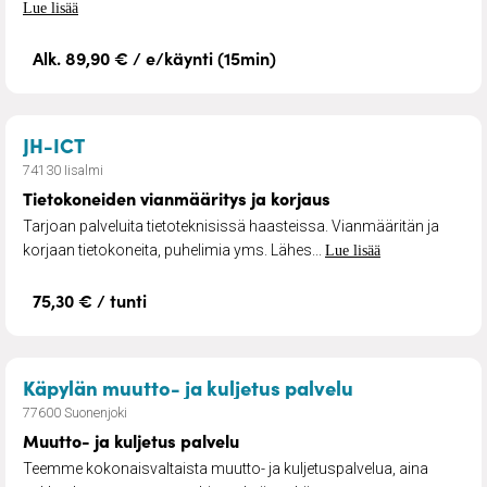
Lue lisää
Alk. 89,90 € / e/käynti (15min)
– Tietokoneiden vianmääritys ja korjaus
JH-ICT
74130 Iisalmi
Tietokoneiden vianmääritys ja korjaus
Tarjoan palveluita tietoteknisissä haasteissa. Vianmääritän ja
korjaan tietokoneita, puhelimia yms. Lähes...
Lue lisää
75,30 € / tunti
– Muutto- ja k
Käpylän muutto- ja kuljetus palvelu
77600 Suonenjoki
Muutto- ja kuljetus palvelu
Teemme kokonaisvaltaista muutto- ja kuljetuspalvelua, aina