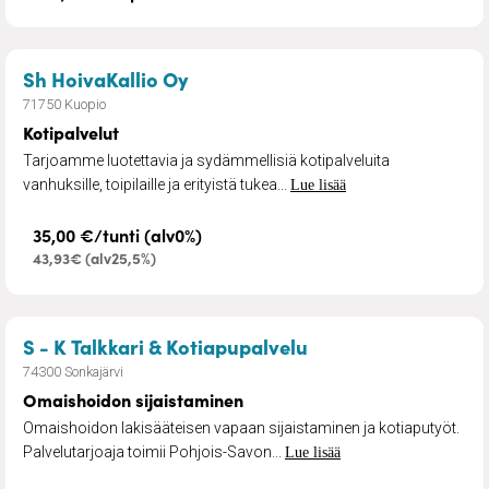
– Kotipalvelut
Sh HoivaKallio Oy
71750 Kuopio
Kotipalvelut
Tarjoamme luotettavia ja sydämmellisiä kotipalveluita
vanhuksille, toipilaille ja erityistä tukea...
Lue lisää
35,00 €/tunti (alv0%)
43,93€ (alv25,5%)
– Omaishoidon sija
S - K Talkkari & Kotiapupalvelu
74300 Sonkajärvi
Omaishoidon sijaistaminen
Omaishoidon lakisääteisen vapaan sijaistaminen ja kotiaputyöt.
Palvelutarjoaja toimii Pohjois-Savon...
Lue lisää