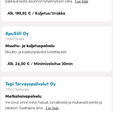
pakkauksesta asunnon tyhjennyksiin sekä...
Lue lisää
Alk. 199,92 € / Kuljetus/Urakka
– Muutto- ja kuljetuspalvelu
ApuSiili Oy
70900 Toivala
Muutto- ja kuljetuspalvelu
Muutto- ja kuljetuspalvelut luotettavasti.
Alk. 24,00 € / Minimiveloitus 30min
– Matkahoivapalvelu
Tepi Terveyspalvelut Oy
73310 Tahkovuori
Matkahoivapalvelu
Vie sinut sinne mihin haluat, turvallisesti ja mukavasti perille ja
takaisin. Saattajina aina...
Lue lisää