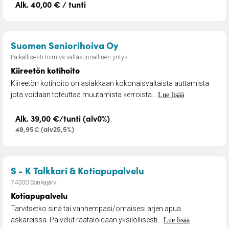
Alk. 40,00 € / tunti
– Kiireetön kotihoito
Suomen Seniorihoiva Oy
Paikallisesti toimiva valtakunnallinen yritys
Kiireetön kotihoito
Kiireetön kotihoito on asiakkaan kokonaisvaltaista auttamista
jota voidaan toteuttaa muutamista kerroista...
Lue lisää
Alk. 39,00 €/tunti (alv0%)
48,95€ (alv25,5%)
– Kotiapupalvelu
S - K Talkkari & Kotiapupalvelu
74300 Sonkajärvi
Kotiapupalvelu
Tarvitsetko sinä tai vanhempasi/omaisesi arjen apua
askareissa. Palvelut räätälöidään yksilöllisesti...
Lue lisää