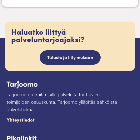
Haluatko liittyä
palveluntarjoajaksi?
Tutustu ja liity mukaan
Tarjoomo on ikäihmisille palveluita tuottavien
toimijoiden osuuskunta. Tarjoomo ylläpitää sähköistä
palveluhakua.
Yhteystiedot
Pikalinkit