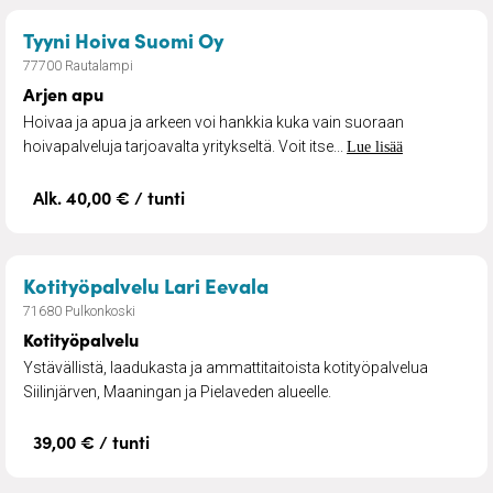
– Arjen apu
Tyyni Hoiva Suomi Oy
77700 Rautalampi
Arjen apu
Hoivaa ja apua ja arkeen voi hankkia kuka vain suoraan
hoivapalveluja tarjoavalta yritykseltä. Voit itse...
Lue lisää
Alk. 40,00 € / tunti
– Kotityöpalvelu
Kotityöpalvelu Lari Eevala
71680 Pulkonkoski
Kotityöpalvelu
Ystävällistä, laadukasta ja ammattitaitoista kotityöpalvelua
Siilinjärven, Maaningan ja Pielaveden alueelle.
39,00 € / tunti