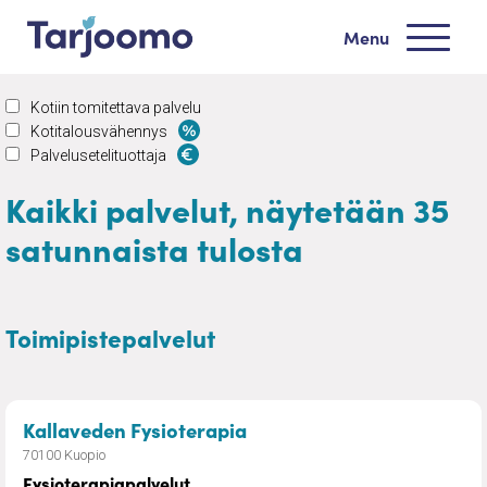
Siirry sisältöön
Menu
Tarjoomo etusivu
Kotiin tomitettava palvelu
Kotitalousvähennys
Palvelusetelituottaja
Kaikki palvelut, näytetään 35
satunnaista tulosta
Toimipistepalvelut
– Fysioterapiapalvelut
Kallaveden Fysioterapia
70100 Kuopio
Fysioterapiapalvelut