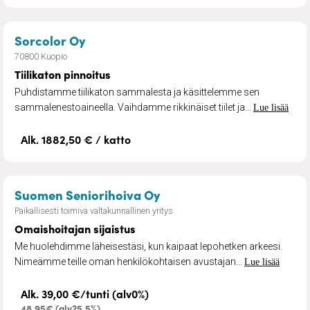
– Tiilikaton pinnoitus
Sorcolor Oy
70800 Kuopio
Tiilikaton pinnoitus
Puhdistamme tiilikaton sammalesta ja käsittelemme sen
sammalenestoaineella. Vaihdamme rikkinäiset tiilet ja...
Lue lisää
Alk. 1882,50 € / katto
– Omaishoitajan sijaistus
Suomen Seniorihoiva Oy
Paikallisesti toimiva valtakunnallinen yritys
Omaishoitajan sijaistus
Me huolehdimme läheisestäsi, kun kaipaat lepohetken arkeesi.
Nimeämme teille oman henkilökohtaisen avustajan...
Lue lisää
Alk. 39,00 €/tunti (alv0%)
48,95€ (alv25,5%)