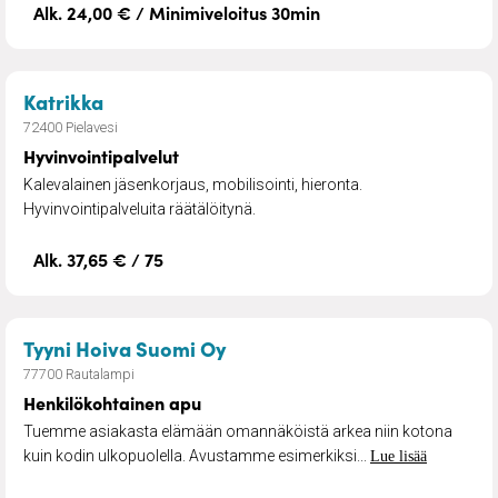
Alk. 24,00 € / Minimiveloitus 30min
– Hyvinvointipalvelut
Katrikka
72400 Pielavesi
Hyvinvointipalvelut
Kalevalainen jäsenkorjaus, mobilisointi, hieronta.
Hyvinvointipalveluita räätälöitynä.
Alk. 37,65 € / 75
– Henkilökohtainen apu
Tyyni Hoiva Suomi Oy
77700 Rautalampi
Henkilökohtainen apu
Tuemme asiakasta elämään omannäköistä arkea niin kotona
kuin kodin ulkopuolella. Avustamme esimerkiksi...
Lue lisää