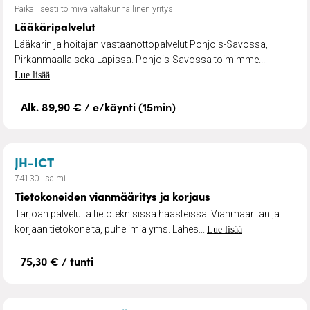
Paikallisesti toimiva valtakunnallinen yritys
Lääkäripalvelut
Lääkärin ja hoitajan vastaanottopalvelut Pohjois-Savossa,
Pirkanmaalla sekä Lapissa. Pohjois-Savossa toimimme...
Lue lisää
Alk. 89,90 € / e/käynti (15min)
– Tietokoneiden vianmääritys ja korjaus
JH-ICT
74130 Iisalmi
Tietokoneiden vianmääritys ja korjaus
Tarjoan palveluita tietoteknisissä haasteissa. Vianmääritän ja
korjaan tietokoneita, puhelimia yms. Lähes...
Lue lisää
75,30 € / tunti