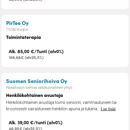
– Toimintaterapia
PirTee Oy
70780 Kuopio
Toimintaterapia
Alk. 85,00 €/Tunti (alv0%)
106,68€ (alv25,5%)
– Henkilökohtainen avus
Suomen Seniorihoiva Oy
Paikallisesti toimiva valtakunnallinen yritys
Henkilökohtainen avustaja
Henkilökohtainen avustaja toimii seniorin, vammautuneen tai
kroonisesti sairastuneen henkilön apuna ja tukena...
Lue lisää
Alk. 39,00 €/tunti (alv0%)
48,95€ (alv25,5%)