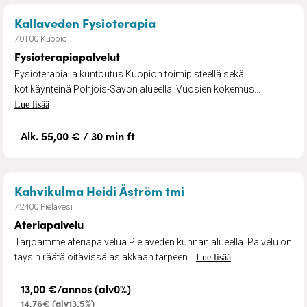
– Fysioterapiapalvelut
Kallaveden Fysioterapia
70100 Kuopio
Fysioterapiapalvelut
Fysioterapia ja kuntoutus Kuopion toimipisteellä sekä
kotikäynteinä Pohjois-Savon alueella. Vuosien kokemus...
Lue lisää
Alk. 55,00 € / 30 min ft
– Ateriapalvelu
Kahvikulma Heidi Åström tmi
72400 Pielavesi
Ateriapalvelu
Tarjoamme ateriapalvelua Pielaveden kunnan alueella. Palvelu on
täysin räätälöitävissä asiakkaan tarpeen...
Lue lisää
13,00 €/annos (alv0%)
14,76€ (alv13,5%)