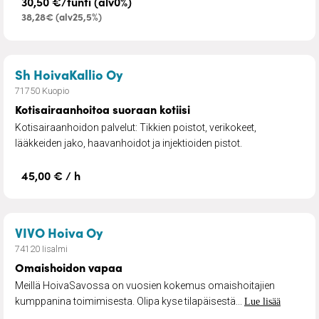
30,50 €/tunti (alv0%)
38,28€ (alv25,5%)
– Kotisairaanhoitoa suoraan kot
Sh HoivaKallio Oy
71750 Kuopio
Kotisairaanhoitoa suoraan kotiisi
Kotisairaanhoidon palvelut: Tikkien poistot, verikokeet,
lääkkeiden jako, haavanhoidot ja injektioiden pistot.
45,00 € / h
– Omaishoidon vapaa
VIVO Hoiva Oy
74120 Iisalmi
Omaishoidon vapaa
Meillä HoivaSavossa on vuosien kokemus omaishoitajien
kumppanina toimimisesta. Olipa kyse tilapäisestä...
Lue lisää