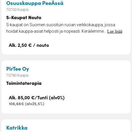
– S-Kaupat Nouto
Osuuskauppa PeeÄssä
70700 Kuopio
S-Kaupat Nouto
S-kaupat on Suomen suosituin ruoan verkkokauppa, jossa
hoidat kauppa-asiat helposti ja nopeasti. Keräilemme...
Lue lisää
Alk. 2,50 € / nouto
– Toimintaterapia
PirTee Oy
70780 Kuopio
Toimintaterapia
Alk. 85,00 €/Tunti (alv0%)
106,68€ (alv25,5%)
– Hyvinvointipalvelut
Katrikka