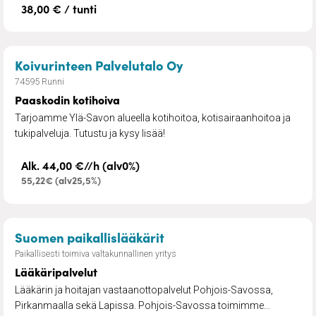
38,00 € / tunti
– Paaskodin kotihoiva
Koivurinteen Palvelutalo Oy
74595 Runni
Paaskodin kotihoiva
Tarjoamme Ylä-Savon alueella kotihoitoa, kotisairaanhoitoa ja
tukipalveluja. Tutustu ja kysy lisää!
Alk. 44,00 €//h (alv0%)
55,22€ (alv25,5%)
– Lääkäripalvelut
Suomen paikallislääkärit
Paikallisesti toimiva valtakunnallinen yritys
Lääkäripalvelut
Lääkärin ja hoitajan vastaanottopalvelut Pohjois-Savossa,
Pirkanmaalla sekä Lapissa. Pohjois-Savossa toimimme...