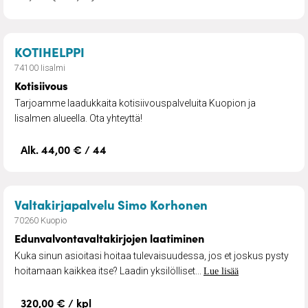
– Kotisiivous
KOTIHELPPI
74100 Iisalmi
Kotisiivous
Tarjoamme laadukkaita kotisiivouspalveluita Kuopion ja
Iisalmen alueella. Ota yhteyttä!
Alk. 44,00 € / 44
– Edunvalvontava
Valtakirjapalvelu Simo Korhonen
70260 Kuopio
Edunvalvontavaltakirjojen laatiminen
Kuka sinun asioitasi hoitaa tulevaisuudessa, jos et joskus pysty
hoitamaan kaikkea itse? Laadin yksilölliset...
Lue lisää
320,00 € / kpl