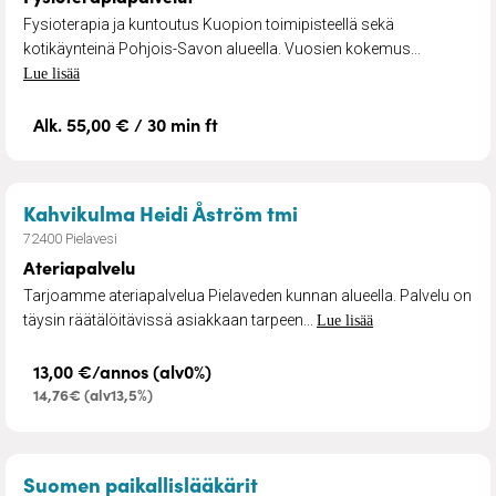
Fysioterapia ja kuntoutus Kuopion toimipisteellä sekä
kotikäynteinä Pohjois-Savon alueella. Vuosien kokemus...
Lue lisää
Alk. 55,00 € / 30 min ft
– Ateriapalvelu
Kahvikulma Heidi Åström tmi
72400 Pielavesi
Ateriapalvelu
Tarjoamme ateriapalvelua Pielaveden kunnan alueella. Palvelu on
täysin räätälöitävissä asiakkaan tarpeen...
Lue lisää
13,00 €/annos (alv0%)
14,76€ (alv13,5%)
– Lääkäripalvelut
Suomen paikallislääkärit