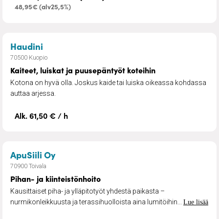
48,95€ (alv25,5%)
– Kaiteet, luiskat ja puusepäntyöt koteihin
Haudini
70500 Kuopio
Kaiteet, luiskat ja puusepäntyöt koteihin
Kotona on hyvä olla. Joskus kaide tai luiska oikeassa kohdassa
auttaa arjessa.
Alk. 61,50 € / h
– Pihan- ja kiinteistönhoito
ApuSiili Oy
70900 Toivala
Pihan- ja kiinteistönhoito
Kausittaiset piha- ja ylläpitotyöt yhdestä paikasta –
nurmikonleikkuusta ja terassihuolloista aina lumitöihin...
Lue lisää