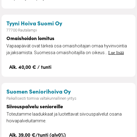
– Omaishoidon lomitus
Tyyni Hoiva Suomi Oy
77700 Rautalampi
Omaishoidon lomitus
Vapaapäivät ovat tärkeä osa omaishoitajan omaa hyvinvointia
ja jaksamista. Suomessa omaishoitajilla on oikeus...
Lue lisää
Alk. 40,00 € / tunti
– Siivouspalvelu senioreil
Suomen Seniorihoiva Oy
Paikallisesti toimiva valtakunnallinen yritys
Siivouspalvelu senioreille
Toteutamme laadukkaat ja luotettavat siivouspalvelut osana
hoivapalveluitamme.
Alk. 39,00 €/tunti (alv0%)