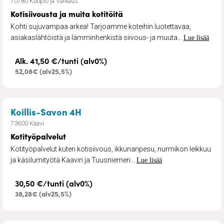
70780 Kuopio ja Varkaus
Kotisiivousta ja muita kotitöitä
Kohti sujuvampaa arkea! Tarjoamme koteihin luotettavaa,
asiakaslähtöistä ja lämminhenkistä siivous- ja muuta...
Lue lisää
Alk. 41,50 €/tunti (alv0%)
52,08€ (alv25,5%)
– Kotityöpalvelut
Koillis-Savon 4H
73600 Kaavi
Kotityöpalvelut
Kotityöpalvelut kuten kotisiivous, ikkunanpesu, nurmikon leikkuu
ja käsilumityötä Kaavin ja Tuusniemen...
Lue lisää
30,50 €/tunti (alv0%)
38,28€ (alv25,5%)