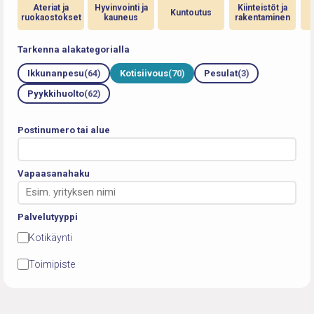
Ateriat ja
Hyvinvointi ja
Kiinteistöt ja
Kuntoutus
ruokaostokset
kauneus
rakentaminen
Tarkenna alakategorialla
Ikkunanpesu
(64)
Kotisiivous
(70)
Pesulat
(3)
Pyykkihuolto
(62)
Postinumero tai alue
Vapaasanahaku
Palvelutyyppi
Kotikäynti
Toimipiste