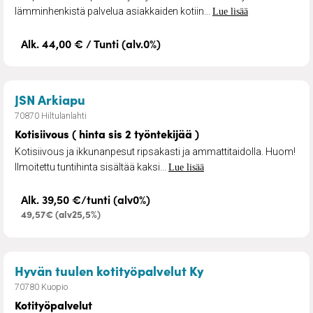
lämminhenkistä palvelua asiakkaiden kotiin...
Lue lisää
Alk. 44,00 € / Tunti (alv.0%)
– Kotisiivous ( hinta sis 2 työntekijää )
JSN Arkiapu
70870 Hiltulanlahti
Kotisiivous ( hinta sis 2 työntekijää )
Kotisiivous ja ikkunanpesut ripsakasti ja ammattitaidolla. Huom!
Ilmoitettu tuntihinta sisältää kaksi...
Lue lisää
Alk. 39,50 €/tunti (alv0%)
49,57€ (alv25,5%)
– Kotityöpalvelut
Hyvän tuulen kotityöpalvelut Ky
70780 Kuopio
Kotityöpalvelut