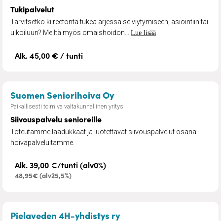
Tukipalvelut
Tarvitsetko kiireetöntä tukea arjessa selviytymiseen, asiointiin tai
ulkoiluun? Meiltä myös omaishoidon...
Lue lisää
Alk. 45,00 € / tunti
– Siivouspalvelu senioreil
Suomen Seniorihoiva Oy
Paikallisesti toimiva valtakunnallinen yritys
Siivouspalvelu senioreille
Toteutamme laadukkaat ja luotettavat siivouspalvelut osana
hoivapalveluitamme.
Alk. 39,00 €/tunti (alv0%)
48,95€ (alv25,5%)
– 4H Kotipalvelut
Pielaveden 4H-yhdistys ry