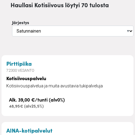
Haullasi Kotisiivous löytyi 70 tulosta
Järjestys
▼
– Kotisiivouspalvelu
Pirttipiika
72300 VESANTO
Kotisiivouspalvelu
Kotisiivouspalvelua ja muita avustavia tukipalveluja
Alk. 39,00 €/tunti (alv0%)
48,95€ (alv25,5%)
– AINA puhdasta
AINA-kotipalvelut