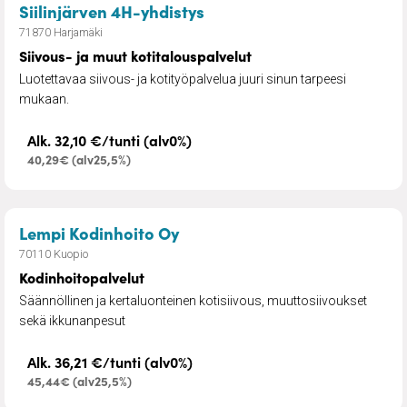
– Siivous- ja muut kotital
Siilinjärven 4H-yhdistys
71870 Harjamäki
Siivous- ja muut kotitalouspalvelut
Luotettavaa siivous- ja kotityöpalvelua juuri sinun tarpeesi
mukaan.
Alk. 32,10 €/tunti (alv0%)
40,29€ (alv25,5%)
– Kodinhoitopalvelut
Lempi Kodinhoito Oy
70110 Kuopio
Kodinhoitopalvelut
Säännöllinen ja kertaluonteinen kotisiivous, muuttosiivoukset
sekä ikkunanpesut
Alk. 36,21 €/tunti (alv0%)
45,44€ (alv25,5%)