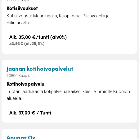
Kotisiivoukset
Kotisiivousta Maaningalla, Kuopiossa, Pielavedellä ja
Siilinjärvellä.
Alk. 35,00 €/tunti (alv0%)
43,93€ (alv25,5%)
– Kotihoivapalvelu
Jaanan kotihoivapalvelut
70800 Kuopio
Kotihoivapalvelu
Tuotan laadukasta kotipalvelua kaiken ikäisille ihmisille Kuopion
alueella.
Alk. 37,00 € / Tunti
– Apunaz kotiapu ja hieronta
Apunaz Oy