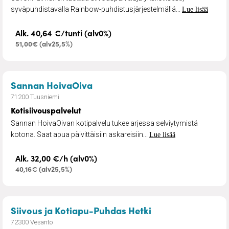
syväpuhdistavalla Rainbow-puhdistusjärjestelmällä...
Lue lisää
Alk. 40,64 €/tunti (alv0%)
51,00€ (alv25,5%)
– Kotisiivouspalvelut
Sannan HoivaOiva
71200 Tuusniemi
Kotisiivouspalvelut
Sannan HoivaOivan kotipalvelu tukee arjessa selviytymistä
kotona. Saat apua päivittäisiin askareisiin...
Lue lisää
Alk. 32,00 €/h (alv0%)
40,16€ (alv25,5%)
– Siivous ja Kotia
Siivous ja Kotiapu-Puhdas Hetki
72300 Vesanto