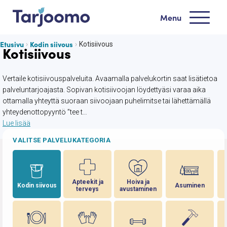
Siirry sisältöön
Menu
Tarjoomo etusivu
Etusivu
Kodin siivous
Kotisiivous
Kotisiivous
Vertaile kotisiivouspalveluita. Avaamalla palvelukortin saat lisätietoa
palveluntarjoajasta. Sopivan kotisiivoojan löydettyäsi varaa aika
ottamalla yhteyttä suoraan siivoojaan puhelimitse tai lähettämällä
yhteydenottopyyntö ”tee t…
Lue lisää
VALITSE PALVELUKATEGORIA
Apteekit ja
Hoiva ja
Kodin siivous
Asuminen
terveys
avustaminen