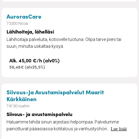
– Lähihoitaja, lähelläsi
AurorasCare
73300 Nilsiä
Lähihoitaja, lähelläsi
Lähihoitaja palveluita, kotiovelle tuotuna. Olipa tarve pieni tai
suuri, minulta uskaltaa kysyä.
Alk. 45,00 €/h (alv0%)
56,48€ (alv25,5%)
Siivous-Ja Avustamispalvelut Maarit
– Siivous- ja avustamispalvelu
Kärkkäinen
74130 Iisalmi
Siivous- ja avustamispalvelu
Haluamme tehdä sinun arjestasi helpompaa. Palvelumme
painottuvat pääasiassa kotitalous ja vanhustyöhön...
Lue lisää