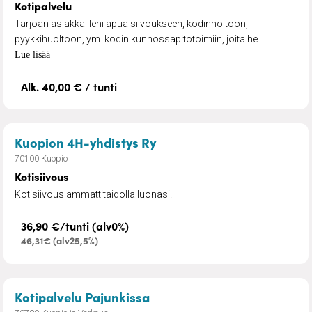
Kotipalvelu
Tarjoan asiakkailleni apua siivoukseen, kodinhoitoon,
pyykkihuoltoon, ym. kodin kunnossapitotoimiin, joita he...
Lue lisää
Alk. 40,00 € / tunti
– Kotisiivous
Kuopion 4H-yhdistys Ry
70100 Kuopio
Kotisiivous
Kotisiivous ammattitaidolla luonasi!
36,90 €/tunti (alv0%)
46,31€ (alv25,5%)
– Kotisiivousta ja muita kot
Kotipalvelu Pajunkissa