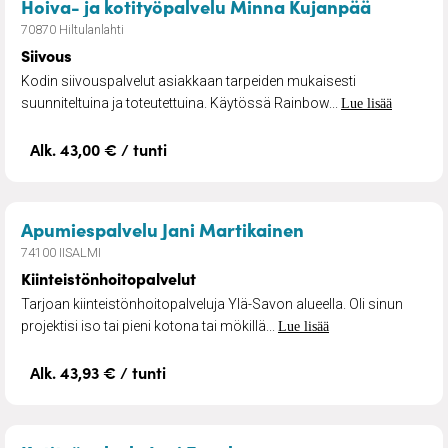
– Siivous
Hoiva- ja kotityöpalvelu Minna Kujanpää
70870 Hiltulanlahti
Siivous
Kodin siivouspalvelut asiakkaan tarpeiden mukaisesti
suunniteltuina ja toteutettuina. Käytössä Rainbow...
Lue lisää
Alk. 43,00 € / tunti
– Kiinteistönhoi
Apumiespalvelu Jani Martikainen
74100 IISALMI
Kiinteistönhoitopalvelut
Tarjoan kiinteistönhoitopalveluja Ylä-Savon alueella. Oli sinun
projektisi iso tai pieni kotona tai mökillä...
Lue lisää
Alk. 43,93 € / tunti