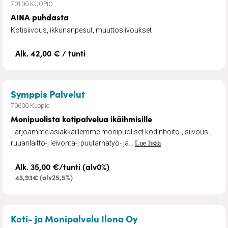
70100 KUOPIO
AINA puhdasta
Kotisiivous, ikkunanpesut, muuttosiivoukset
Alk. 42,00 € / tunti
– Monipuolista kotipalvelua ikäih
Symppis Palvelut
70600 Kuopio
Monipuolista kotipalvelua ikäihmisille
Tarjoamme asiakkaillemme monipuoliset kodinhoito-, siivous-,
ruuanlaitto-, leivonta-, puutarhatyö- ja...
Lue lisää
Alk. 35,00 €/tunti (alv0%)
43,93€ (alv25,5%)
– Siivouspalvelu
Koti- ja Monipalvelu Ilona Oy