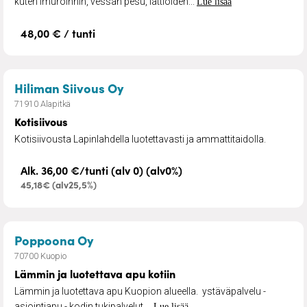
kuten imuroinnin, vessan pesu, lattioiden...
Lue lisää
48,00 € / tunti
– Kotisiivous
Hiliman Siivous Oy
71910 Alapitkä
Kotisiivous
Kotisiivousta Lapinlahdella luotettavasti ja ammattitaidolla.
Alk. 36,00 €/tunti (alv 0) (alv0%)
45,18€ (alv25,5%)
– Lämmin ja luotettava apu kotiin
Poppoona Oy
70700 Kuopio
Lämmin ja luotettava apu kotiin
Lämmin ja luotettava apu Kuopion alueella. ystäväpalvelu -
asiointiapu - kodin tukipalvelut ...
Lue lisää