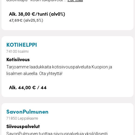
Alk. 38,00 €/tunti (alv0%)
47,69€ (alv25,5%)
– Kotisiivous
KOTIHELPPI
74100 Iisalmi
Kotisiivous
Tarjoamme laadukkaita kotisiivouspalveluita Kuopion ja
Iisalmen alueella. Ota yhteyttä!
Alk. 44,00 € / 44
– Siivouspalvelut
SavonPulmunen
71850 Leppäkaarre
Siivouspalvelut
SavonPulmunen tuottaa siivouspalveluja yksilöllisesti,