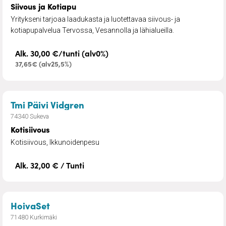
Siivous ja Kotiapu
Yritykseni tarjoaa laadukasta ja luotettavaa siivous- ja
kotiapupalvelua Tervossa, Vesannolla ja lähialueilla.
Alk. 30,00 €/tunti (alv0%)
37,65€ (alv25,5%)
– Kotisiivous
Tmi Päivi Vidgren
74340 Sukeva
Kotisiivous
Kotisiivous, Ikkunoidenpesu
Alk. 32,00 € / Tunti
– Kotipalvelu
HoivaSet
71480 Kurkimäki