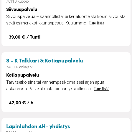
70110 Kuopio
Siivouspalvelu
Siivouspalvelua – säännöllistä tai kertaluonteista kodin siivousta
sekä esimerkiksi ikkunanpesua. Kuulumme...
Lue lisää
39,00 € / Tunti
– Kotiapupalvelu
S - K Talkkari & Kotiapupalvelu
74300 Sonkajärvi
Kotiapupalvelu
Tarvitsetko sinä tai vanhempasi/omaisesi arjen apua
askareissa. Palvelut räätälöidään yksilöllisesti...
Lue lisää
42,00 € / h
– Siivouspalvelut
Lapinlahden 4H- yhdistys