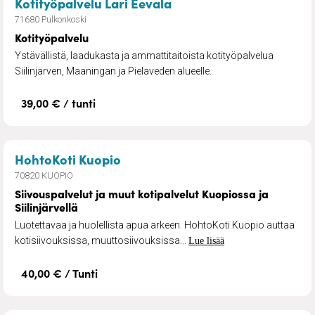
– Kotityöpalvelu
Kotityöpalvelu Lari Eevala
71680 Pulkonkoski
Kotityöpalvelu
Ystävällistä, laadukasta ja ammattitaitoista kotityöpalvelua
Siilinjärven, Maaningan ja Pielaveden alueelle.
39,00 € / tunti
– Siivouspalvelut ja muut kotipal
HohtoKoti Kuopio
70820 KUOPIO
Siivouspalvelut ja muut kotipalvelut Kuopiossa ja
Siilinjärvellä
Luotettavaa ja huolellista apua arkeen. HohtoKoti Kuopio auttaa
kotisiivouksissa, muuttosiivouksissa...
Lue lisää
40,00 € / Tunti