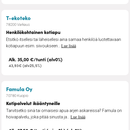
– Henkilökohtainen kotiapu
T-ekoteko
78200 Varkaus
Henkilökohtainen kotiapu
Etsitkö itsellesi tai läheisellesi aina samaa henkilöä luotettavaan
kotiapuun esim. siivoukseen...
Lue lisää
Alk. 35,00 €/tunti (alv0%)
43,93€ (alv25,5%)
– Kotipalvelut ikääntyneille
Famula Oy
70780 Kuopio
Kotipalvelut ikääntyneille
Tarvitsetko sinä tai omaisesi apua arjen askareissa? Famula on
hoivapalvelu, joka pitää sinusta ja...
Lue lisää