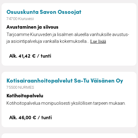
– Avustaminen ja sii
Osuuskunta Savon Ossoojat
74700 Kiuruvesi
Avustaminen ja siivous
Tarjoamme Kiuruveden ja Iisalmen alueella vanhuksille avustus-
ja asiointipalveluja vankalla kokemuksella...
Lue lisää
Alk. 41,42 € / tunti
– Kot
Kotisairaanhoitopalvelut Sa-Tu Väisänen Oy
75500 NURMES
Kotihoitopalvelu
Kotihoitopalvelua monipuolisesti yksilöllisen tarpeen mukaan.
Alk. 46,00 € / tunti