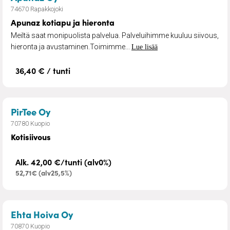
74670 Rapakkojoki
Apunaz kotiapu ja hieronta
Meiltä saat monipuolista palvelua. Palveluihimme kuuluu siivous,
hieronta ja avustaminen.Toimimme...
Lue lisää
36,40 € / tunti
– Kotisiivous
PirTee Oy
70780 Kuopio
Kotisiivous
Alk. 42,00 €/tunti (alv0%)
52,71€ (alv25,5%)
– Tukipalvelut
Ehta Hoiva Oy
70870 Kuopio