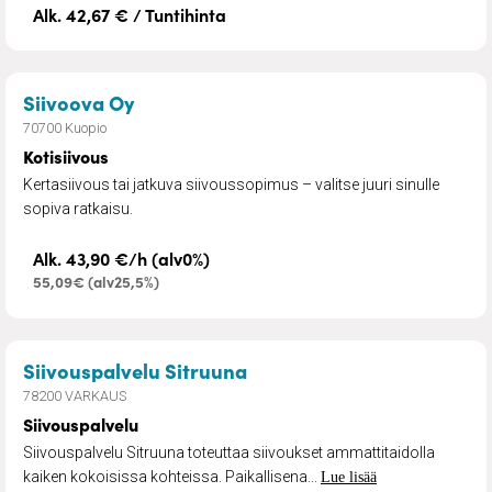
Alk. 42,67 € / Tuntihinta
– Kotisiivous
Siivoova Oy
70700 Kuopio
Kotisiivous
Kertasiivous tai jatkuva siivoussopimus – valitse juuri sinulle
sopiva ratkaisu.
Alk. 43,90 €/h (alv0%)
55,09€ (alv25,5%)
– Siivouspalvelu
Siivouspalvelu Sitruuna
78200 VARKAUS
Siivouspalvelu
Siivouspalvelu Sitruuna toteuttaa siivoukset ammattitaidolla
kaiken kokoisissa kohteissa. Paikallisena...
Lue lisää