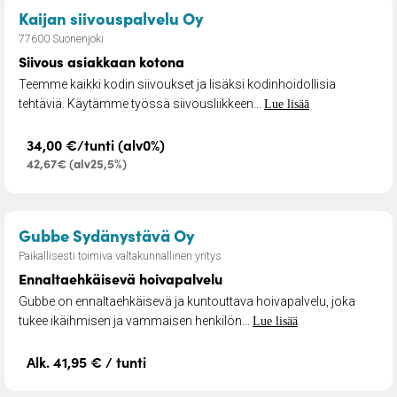
– Siivous asiakkaan koto
Kaijan siivouspalvelu Oy
77600 Suonenjoki
Siivous asiakkaan kotona
Teemme kaikki kodin siivoukset ja lisäksi kodinhoidollisia
tehtäviä. Käytämme työssä siivousliikkeen...
Lue lisää
34,00 €/tunti (alv0%)
42,67€ (alv25,5%)
– Ennaltaehkäisevä hoivap
Gubbe Sydänystävä Oy
Paikallisesti toimiva valtakunnallinen yritys
Ennaltaehkäisevä hoivapalvelu
Gubbe on ennaltaehkäisevä ja kuntouttava hoivapalvelu, joka
tukee ikäihmisen ja vammaisen henkilön...
Lue lisää
Alk. 41,95 € / tunti