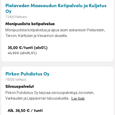
Pielaveden Maaseudun Kotipalvelu ja Kuljetus
– Monipuolista kotipalvelua
Oy
72400 Pielavesi
Monipuolista kotipalvelua
Monipuolista kotipalvelua ja apua arjen askareisiin Pielaveden,
Tervon, Karttulan ja Vesannon alueella.
35,00 €/tunti (alv0%)
43,93€ (alv25,5%)
– Siivouspalvelut
Pirkon Puhdistus Oy
78200 Varkaus
Siivouspalvelut
Pirkon Puhdistus Oy tarjoaa siivouspalveluja Joroisten,
Varkauden ja Leppävirran talousalueilla...
Lue lisää
Alk. 36,50 € / tunti