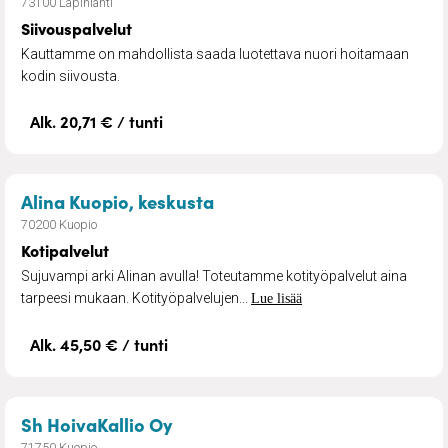
73100 Lapinlahti
Siivouspalvelut
Kauttamme on mahdollista saada luotettava nuori hoitamaan
kodin siivousta.
Alk. 20,71 € / tunti
– Kotipalvelut
Alina Kuopio, keskusta
70200 Kuopio
Kotipalvelut
Sujuvampi arki Alinan avulla! Toteutamme kotityöpalvelut aina
tarpeesi mukaan. Kotityöpalvelujen...
Lue lisää
Alk. 45,50 € / tunti
– Kotisiivoukset
Sh HoivaKallio Oy
71750 Kuopio