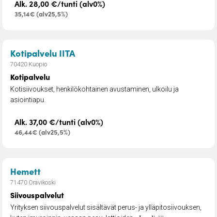
Alk. 28,00 €/tunti (alv0%)
35,14€ (alv25,5%)
– Kotipalvelu
Kotipalvelu IITA
70420 Kuopio
Kotipalvelu
Kotisiivoukset, henkilökohtainen avustaminen, ulkoilu ja
asiointiapu.
Alk. 37,00 €/tunti (alv0%)
46,44€ (alv25,5%)
– Siivouspalvelut
Hemett
71470 Oravikoski
Siivouspalvelut
Yrityksen siivouspalvelut sisältävät perus- ja ylläpitosiivouksen,