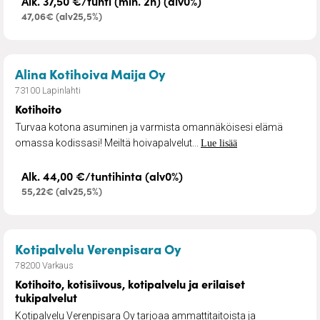
Alk. 37,50 €/tunti (min. 2h) (alv0%)
47,06€ (alv25,5%)
– Kotihoito
Alina Kotihoiva Maija Oy
73100 Lapinlahti
Kotihoito
Turvaa kotona asuminen ja varmista omannäköisesi elämä
omassa kodissasi! Meiltä hoivapalvelut...
Lue lisää
Alk. 44,00 €/tuntihinta (alv0%)
55,22€ (alv25,5%)
– Kotihoito, kotisiivous
Kotipalvelu Verenpisara Oy
78200 Varkaus
Kotihoito, kotisiivous, kotipalvelu ja erilaiset
tukipalvelut
Kotipalvelu Verenpisara Oy tarjoaa ammattitaitoista ja