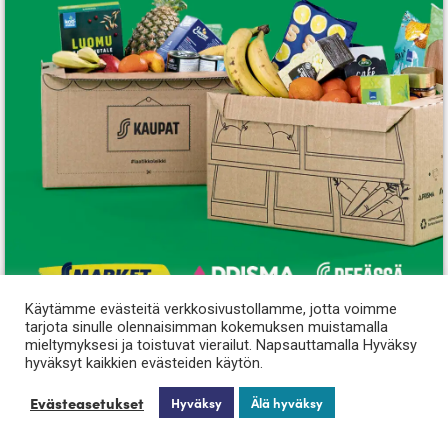
Käytämme evästeitä verkkosivustollamme, jotta voimme
tarjota sinulle olennaisimman kokemuksen muistamalla
mieltymyksesi ja toistuvat vierailut. Napsauttamalla Hyväksy
– Kotityöpalvelut
Leppävirran 4H
hyväksyt kaikkien evästeiden käytön.
79100 Leppävirta
Evästeasetukset
Hyväksy
Älä hyväksy
Kotityöpalvelut
Kotityöpalvelut 4H-yrittäjien toteuttamana Leppävirralla.