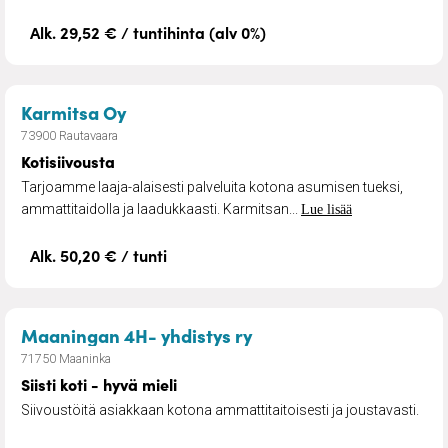
Alk. 29,52 € / tuntihinta (alv 0%)
– Kotisiivousta
Karmitsa Oy
73900 Rautavaara
Kotisiivousta
Tarjoamme laaja-alaisesti palveluita kotona asumisen tueksi,
ammattitaidolla ja laadukkaasti. Karmitsan...
Lue lisää
Alk. 50,20 € / tunti
– Siisti koti - hyvä mieli
Maaningan 4H- yhdistys ry
71750 Maaninka
Siisti koti - hyvä mieli
Siivoustöitä asiakkaan kotona ammattitaitoisesti ja joustavasti.