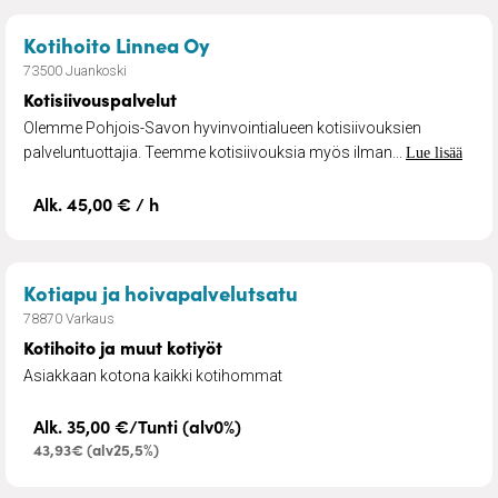
– Kotisiivouspalvelut
Kotihoito Linnea Oy
73500 Juankoski
Kotisiivouspalvelut
Olemme Pohjois-Savon hyvinvointialueen kotisiivouksien
palveluntuottajia. Teemme kotisiivouksia myös ilman...
Lue lisää
Alk. 45,00 € / h
– Kotihoito ja muut k
Kotiapu ja hoivapalvelutsatu
78870 Varkaus
Kotihoito ja muut kotiyöt
Asiakkaan kotona kaikki kotihommat
Alk. 35,00 €/Tunti (alv0%)
43,93€ (alv25,5%)