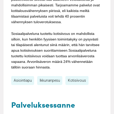
mahdollisimman pikaisesti. Tarjoamamme palvelut ovat
kotitalousvähennyksen piirissä, eli kaikista meiltä
tilaamistasi palveluista voit tehdä 40 prosentin
vähennyksen tuloverotuksessa.
Sosiaalipalveluna tuotettu kotisiivous on mahdollista
silloin, kun henkilön fyysisen toimintakyky on pysyvästi
tai tilapäisesti alentunut siinä määrin, että hän tarvitsee
apua kotisiivouksen suorittamiseen.Sosiaalipalveluna
tuotettu kotisiivous voidaan tuottaa arvonlisäverosta
vapaana. Arvonlisäveron määrä 24% vähennetään
tällöin suoraan hinnasta.
Asiointiapu
Ikkunanpesu
Kotisiivous
Palveluksessanne