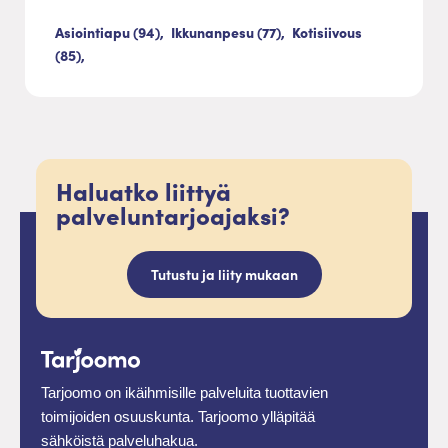
Asiointiapu (94),
Ikkunanpesu (77),
Kotisiivous
(85),
Haluatko liittyä
palveluntarjoajaksi?
Tutustu ja liity mukaan
Tarjoomo on ikäihmisille palveluita tuottavien
toimijoiden osuuskunta. Tarjoomo ylläpitää
sähköistä palveluhakua.