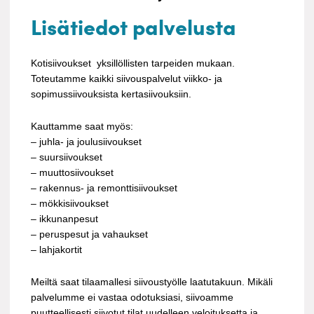
Lisätiedot palvelusta
Kotisiivoukset yksillöllisten tarpeiden mukaan.
Toteutamme kaikki siivouspalvelut viikko- ja
sopimussiivouksista kertasiivouksiin.
Kauttamme saat myös:
– juhla- ja joulusiivoukset
– suursiivoukset
– muuttosiivoukset
– rakennus- ja remonttisiivoukset
– mökkisiivoukset
– ikkunanpesut
– peruspesut ja vahaukset
– lahjakortit
Meiltä saat tilaamallesi siivoustyölle laatutakuun. Mikäli
palvelumme ei vastaa odotuksiasi, siivoamme
puutteellisesti siivotut tilat uudelleen veloituksetta ja