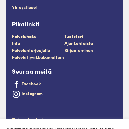
Yhteystiedot
Pikalinkit
Palveluhaku
Tuotetori
Info
Ajankohtaista
Palveluntarjoajalle
Kirjautuminen
Palvelut paikkakunnittain
Seuraa meitä
Facebook
Instagram
Tietosuojaseloste
Saavutettavuusseloste