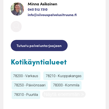
Minna Asikainen
040 512 7310
info@siivouspalvelusitruuna.fi
Tutustu palveluntarjoajaan
Kotikäyntialueet
78200 - Varkaus
78210 - Kuoppakangas
78250 - Päiviönsaari
78300 - Kommila
Näytä enemmän >
78310 - Puurtila