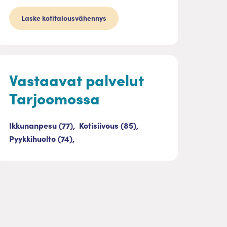
Laske kotitalousvähennys
Vastaavat palvelut
Tarjoomossa
Ikkunanpesu (77),
Kotisiivous (85),
Pyykkihuolto (74),