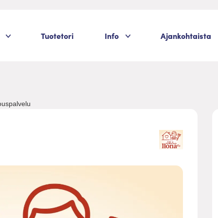
Palvelukategoriat
Palvelukategoriat
Tuotetori
Info
Ajankohtaista
ouspalvelu