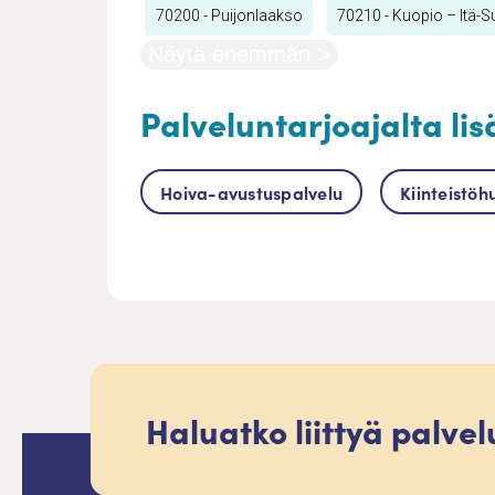
70200 - Puijonlaakso
70210 - Kuopio – Itä-S
Näytä enemmän >
Palveluntarjoajalta lis
Hoiva-avustuspalvelu
Kiinteistöh
Haluatko liittyä palve