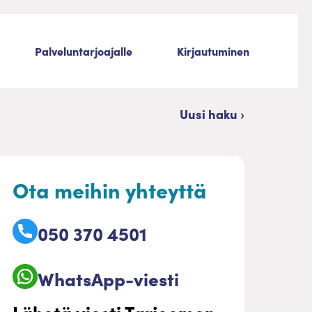
Palveluntarjoajalle
Kirjautuminen
Uusi haku ›
Ota meihin yhteyttä
050 370 4501
WhatsApp-viesti
Lähetä viesti Tarjoomon