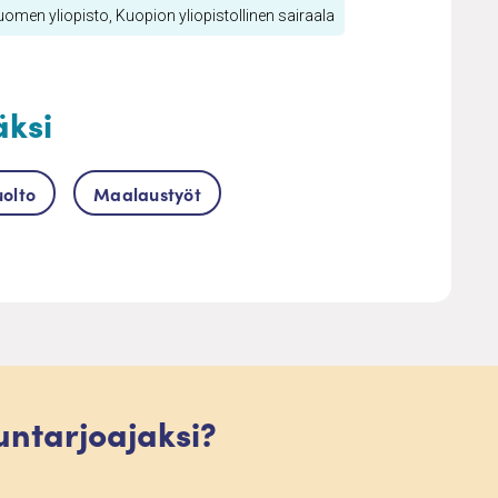
uomen yliopisto, Kuopion yliopistollinen sairaala
äksi
uolto
Maalaustyöt
luntarjoajaksi?